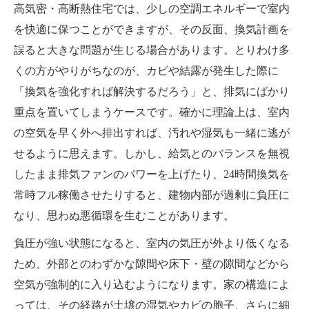
高気密・高断熱住宅では、少しの空調エネルギーで室内
を快適に保つことができますが、その反面、換気計画を
誤ると大きな問題が生じる場合があります。とりわけ多
くの方がやりがちなのが、カビや結露が発生した際に
「換気を強化すれば解決するだろう」と、排気にばかり
重点を置いてしまうケースです。確かに理論上は、室内
の空気を早く外へ排出すれば、汚れや湿気も一緒に逃が
せるように思えます。しかし、給気とのバランスを無視
したまま排気ファンのパワーを上げたり、24時間換気を
常時フル稼働させたりすると、建物内部が過剰に負圧に
なり、思わぬ悪循環を生むことがあります。
負圧が強い状態になると、室内の気圧が外より低くなる
ため、外部とのわずかな隙間や床下・壁の隙間などから
空気が強制的に入り込むようになります。家の構造によ
っては、その経路が土壌の湿気やカビの胞子、さらに細