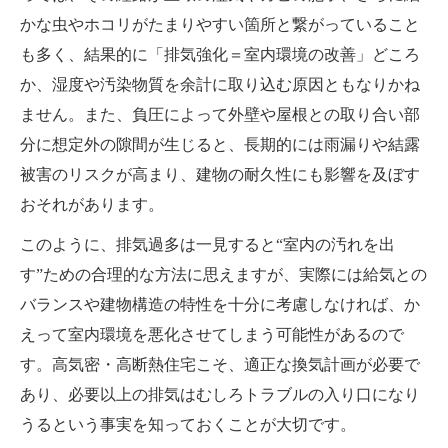
かな虫やホコリがたまりやすい箇所と繋がっていること
も多く、結果的に「排気強化＝室内環境の改善」どころ
か、湿度や汚染物質を余計に取り込む原因ともなりかね
ません。また、負圧によって外壁や屋根との取り合い部
分に想定外の隙間が生じると、長期的には雨漏りや結露
被害のリスクが高まり、建物の耐久性にも影響を及ぼす
おそれがあります。
このように、排気過多は一見すると“室内の汚れを出
す”ための合理的な方法に思えますが、実際には給気との
バランスや建物構造の特性を十分に考慮しなければ、か
えって室内環境を悪化させてしまう可能性があるので
す。高気密・高断熱住宅こそ、適正な換気計画が必要で
あり、必要以上の排気はむしろトラブルの入り口になり
うるという事実を知っておくことが大切です。