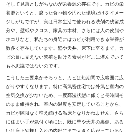
そして見落としがちなのが栄養源の存在です。カビの栄
養源というと、腐った食べ物や汚れた環境だけをイメー
ジしがちですが、実は日常生活で使われる洗剤の残留成
分や、壁紙やクロス、家具の木材、さらには人の皮脂や
ホコリなど、私たちの身近にはカビが利用できる栄養が
数多く存在しています。壁や天井、床下に至るまで、カ
ビの目に見えない繁殖を助ける素材がどこに潜んでいて
も不思議ではないのです。
こうした三要素がそろうと、カビは短期間で広範囲に広
がりやすくなります。特に高気密住宅では外気と室内の
空気交換が少ないため、一度高湿状態に傾くと長時間そ
のまま維持され、室内の温度も安定していることから、
カビが際限なく増え続ける温床となりかねません。さら
に住まい手が気付く頃には、既に壁や天井の裏側、ある
いは床下や押し入れの内部にまで大きく広がっているケ