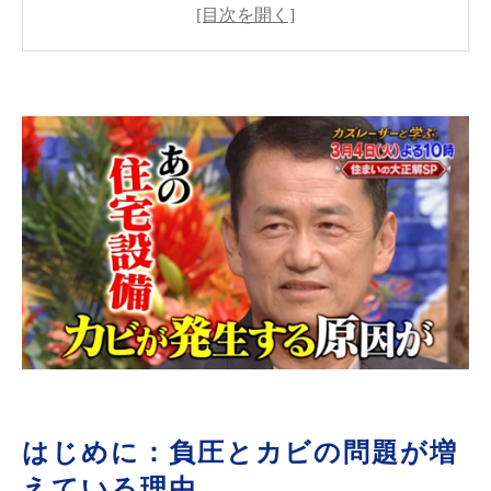
はじめに：負圧とカビの問題が増えている理由
24時間換気や強制換気が生む「負圧問題」と
は？
窓を開ける換気が効果的な理由
カビ発生を加速させる要因
実例紹介：窓開け換気でカビ・結露を解消した
ケース
MIST工法®カビバスターズ本部による総合的な
カビ対策
負圧を防ぐための賢い換気の取り入れ方
まとめ：正しい換気で家も人も健康に
お問い合わせ・ご相談はこちら
はじめに：負圧とカビの問題が増
えている理由