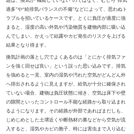
題は、換気が“機能していない”のではなく、むしろ“排気
過多”や“給排気バランスの不備”などによって、思わぬト
ラブルを招いているケースです。とくに負圧が過度に強
まると、湿度の高い外気や汚染物質を建物内部に吸い込
んでしまい、かえって結露やカビ発生のリスクを上げる
結果となり得ます。
換気計画の落とし穴でよくあるのは「とにかく排気ファ
ンを強く回せば良い」という誤った思い込みです。排気
を強めると一見、室内の湿気や汚れた空気がどんどん外
へ排出されるように見えますが、給気が十分に確保され
ていない場合、建物は負圧状態に傾き、空気は床下や壁
の隙間といったコントロール不能な経路から取り込まれ
るようになります。その経路が外部であればまだしも、
じめじめとした土壌近くや断熱材の裏などから空気が流
入すると、湿気やカビの胞子、時には害虫まで入り込む