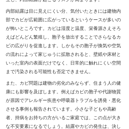
内部結露は目に見えにくい分、気付いたときには建物内
部でカビが広範囲に広がっているというケースが多いの
が怖いところです。カビは湿度と温度、栄養源さえそろ
えばどんどん繁殖し、胞子を放出することでさらなるカ
ビの広がりを促進します。しかもその胞子が換気や空気
の流れによって家じゅうに拡散されると、壁紙や床材と
いった室内の表面だけでなく、日常的に触れにくい空間
まで汚染される可能性も否定できません。
また、カビ問題は建物の劣化のみならず、住まう人の健
康にも影響を及ぼします。例えばカビの胞子や代謝物質
が原因でアレルギー疾患や呼吸器トラブルを誘発・悪化
させる事例も報告されています。小さな子どもや高齢
者、持病をお持ちの方がいるご家庭では、この点が大き
な不安要素になるでしょう。結露やカビの発生は、決し