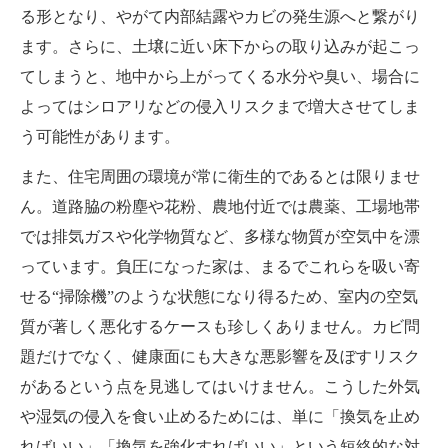
る形となり、やがて内部結露やカビの発生源へと繋がり
ます。さらに、土壌に近い床下からの取り込みが起こっ
てしまうと、地中から上がってくる水分や臭い、場合に
よってはシロアリなどの侵入リスクまで増大させてしま
う可能性があります。
また、住宅周囲の環境が常に衛生的であるとは限りませ
ん。道路脇の粉塵や花粉、農地付近では農薬、工場地帯
では排気ガスや化学物質など、多様な物質が空気中を漂
っています。負圧になった家は、まるでこれらを吸い寄
せる“掃除機”のような状態になり得るため、室内の空気
質が著しく悪化するケースも珍しくありません。カビ問
題だけでなく、健康面にも大きな悪影響を及ぼすリスク
があるという点を見逃してはいけません。こうした外気
や湿気の侵入を食い止めるためには、単に「換気を止め
ればいい」「換気を強化すればいい」という短絡的な対