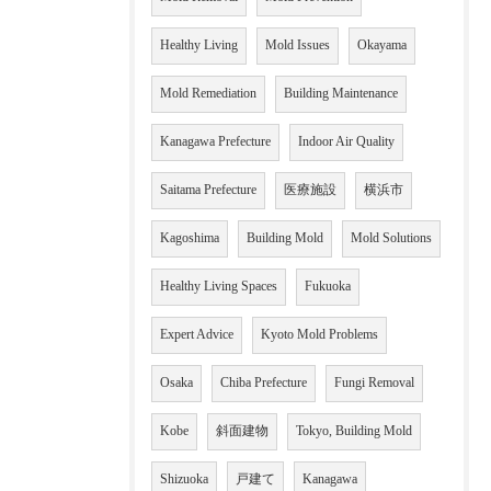
Healthy Living
Mold Issues
Okayama
Mold Remediation
Building Maintenance
Kanagawa Prefecture
Indoor Air Quality
Saitama Prefecture
医療施設
横浜市
Kagoshima
Building Mold
Mold Solutions
Healthy Living Spaces
Fukuoka
Expert Advice
Kyoto Mold Problems
Osaka
Chiba Prefecture
Fungi Removal
Kobe
斜面建物
Tokyo, Building Mold
Shizuoka
戸建て
Kanagawa