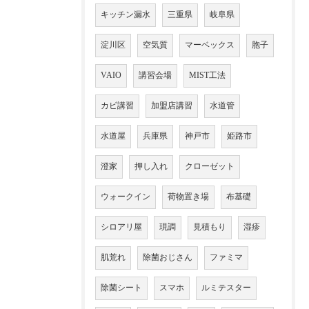
キッチン漏水
三重県
岐阜県
淀川区
空気質
マーベックス
胞子
VAIO
講習会場
MIST工法
カビ講習
加盟店講習
水道管
水道屋
兵庫県
神戸市
姫路市
澄家
押し入れ
クローゼット
ウォークイン
荷物置き場
布基礎
シロアリ屋
現調
見積もり
湿疹
肌荒れ
除菌おじさん
ファミマ
除菌シート
スマホ
ルミテスター