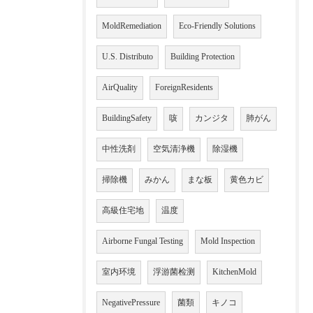
MoldRemediation
Eco-Friendly Solutions
U.S. Distributo
Building Protection
AirQuality
ForeignResidents
BuildingSafety
咳
カンジタ
肺がん
中性洗剤
空気清浄機
除湿機
掃除機
みかん
まな板
黄色カビ
高級住宅地
温度
Airborne Fungal Testing
Mold Inspection
室内环境
浮游菌检测
KitchenMold
NegativePressure
菌類
キノコ