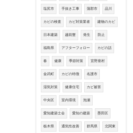
塩尻市
手抜き工事
蒲郡市
品川
カビの検査
カビ対策業者
建物のカビ
日本建築
越前蟹
発生
防止
福島県
アフターフォロー
カビの話
春
健康
季節対策
宜野座村
金武町
カビの特徴
名護市
湿気対策
健康住宅
カビ被害
中央区
室内環境
泡瀬
愛知建築士会
愛知の建築
墨田区
栃木県
通気性改善
群馬県
北関東