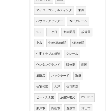
アイジーコンサルティング
東海
ハウジングセンター
カビクレーム
シミ
三ケ日
新築問題
設備屋
上水
中部経済新聞
経済新聞
住宅トラブル相談
クレーム
ウレタングランド
競技場
南国
量販店
バックヤード
瑕疵
住宅相談
大津
住宅問題
ピーエス工業
放射冷暖房
PS HR-C
瀬戸市
岡山市
倉敷市
津山市