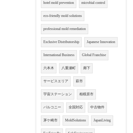
hotel mold prevention
microbial control
eco-friendly mold solutions
professional mold remediation
Exclusive Distributorship
Japanese Innovation
International Business
Global Franchise
六本木
八重瀬町
廊下
サービスエリア
萩市
宇宙ステーション
相模原市
バルコニー
全国対応
中古物件
茅ケ崎市
MoldSolutions
JapanLiving