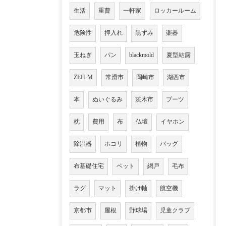
生活
重曹
一軒家
ロッカールーム
危険性
押入れ
黒ずみ
楽器
玉ねぎ
パン
blackmold
夏型結露
ZEH-M
常滑市
岡崎市
湖西市
本
ぬいぐるみ
茨木市
ブーツ
枕
費用
布
仏壇
イヤホン
除湿器
ホコリ
植物
バッグ
布基礎住宅
ベット
網戸
毛布
ラグ
マット
掛け軸
航空機
京都市
屋根
野球場
児童クラブ