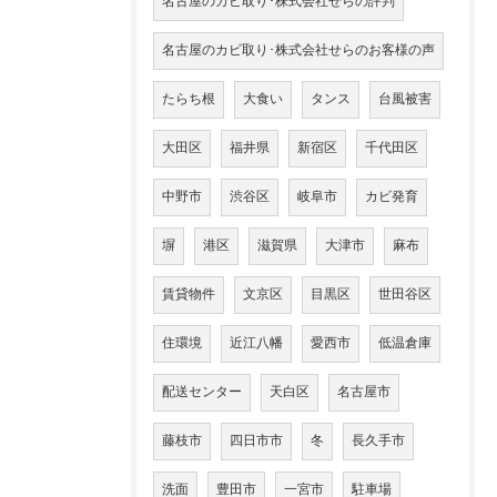
名古屋のカビ取り･株式会社せらの評判
名古屋のカビ取り･株式会社せらのお客様の声
たらち根
大食い
タンス
台風被害
大田区
福井県
新宿区
千代田区
中野市
渋谷区
岐阜市
カビ発育
塀
港区
滋賀県
大津市
麻布
賃貸物件
文京区
目黒区
世田谷区
住環境
近江八幡
愛西市
低温倉庫
配送センター
天白区
名古屋市
藤枝市
四日市市
冬
長久手市
洗面
豊田市
一宮市
駐車場