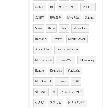
珪藻土
棚
エレベーター
アトピー
京都府
鹿児島県
除去方法
Shibuya
Shoto
Hiroo
Ebisu
Minato City
Roppongi
Aoyama
Minami-Azabu
Azabu-Juban
Luxury Residences
MoldRemoval
ChiyodaWard
TokyoLiving
Banchō
Kōjimachi
Yurakuchō
Mold Control
Setagaya
新居
引っ越し
猫
クロコウジカビ
ケカビ
ススカビ
トリコデルマ