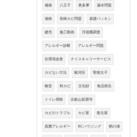
備後
八王子
奥多摩
漏水問題
湘南
長崎カビ問題
基礎パッキン
建売
施工動画
浮遊菌調査
アレルギー診断
アレルギー問題
住環境改善
ナイスキャリーサービス
カビない方法
駿河区
聖徳太子
椿堂
秋カビ
文化財
食品衛生
トイレ掃除
比叡山延暦寺
カビのトラブル
カビ屋
復元屋
真菌アレルギー
RCハウジング
鞆の浦