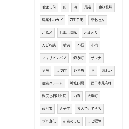
引渡し前
船
海
尾道
強制乾燥
建築中のカビ
ZEH住宅
東北地方
お風呂
お風呂掃除
水まわり
カビ相談
横浜
23区
都内
フィリピンパブ
錦糸町
サウナ
皇居
大使館
外務省
雨
濡れた
建築クレーム
神社仏閣
西日本最高峰
温度と相対湿度
内海
大磯町
藤沢市
逗子市
素人でもできる
プロ直伝
新築のカビ
カビ駆除