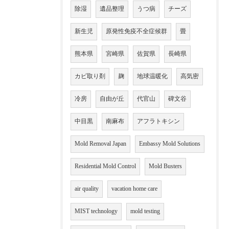
除湿
遺品整理
うつ病
チーズ
新生児
原発性免疫不全症候群
畳
熊本県
宮崎県
佐賀県
長崎県
カビ取り剤
麹
地球温暖化
高気密
冷房
自由が丘
代官山
碑文谷
中目黒
南麻布
アフラトキシン
Mold Removal Japan
Embassy Mold Solutions
Residential Mold Control
Mold Busters
air quality
vacation home care
MIST technology
mold testing