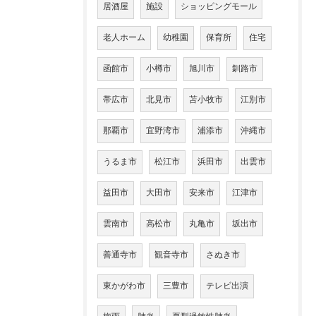
居酒屋
施設
ショッピングモール
老人ホーム
幼稚園
保育所
住宅
函館市
小樽市
旭川市
釧路市
帯広市
北見市
苫小牧市
江別市
那覇市
宜野湾市
浦添市
沖縄市
うるま市
松江市
浜田市
出雲市
益田市
大田市
安来市
江津市
雲南市
高松市
丸亀市
坂出市
善通寺市
観音寺市
さぬき市
東かがわ市
三豊市
テレビ出演