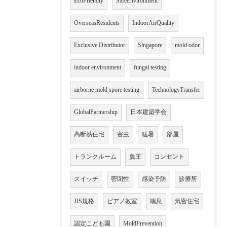
EcoFriendly
SafeEnvironment
OverseasResidents
IndoorAirQuality
Exclusive Distributor
Singapore
mold odor
indoor environment
fungal testing
airborne mold spore testing
TechnologyTransfer
GlobalPartnership
日本建築学会
高断熱住宅
害虫
猛暑
部屋
トランクルーム
負圧
コンセント
スイッチ
密閉性
感染予防
診療所
JIS規格
ピアノ教室
喘息
気密住宅
認定こども園
MoldPrevention