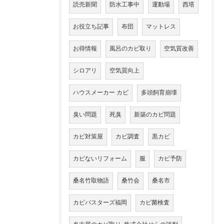
読売新聞
防水工事中
運動場
西塔
お役立ち記事
布団
マットレス
お得情報
風呂のカビ取り
空気質改善
シロアリ
空気質向上
ハウスメーカー カビ
多頭飼育崩壊
臭い問題
死臭
新築のカビ問題
カビ対策屋
カビ調査
黒カビ
カビないリフォーム
服
カビ予防
桑名竹取物語
桑竹会
桑名市
カビバスターズ福岡
カビ菌検査