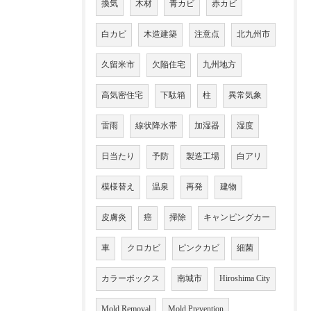
換気
木材
青カビ
赤カビ
白カビ
木造建築
注意点
北九州市
久留米市
欠陥住宅
九州地方
高気密住宅
下駄箱
柱
異常気象
雷雨
線状降水帯
加湿器
湿度
日当たり
予防
製造工場
白アリ
模様替え
温泉
再発
建物
皮膚炎
癌
掃除
キャンピングカー
車
クロカビ
ピンクカビ
細菌
カラーボックス
南城市
Hiroshima City
Mold Removal
Mold Prevention