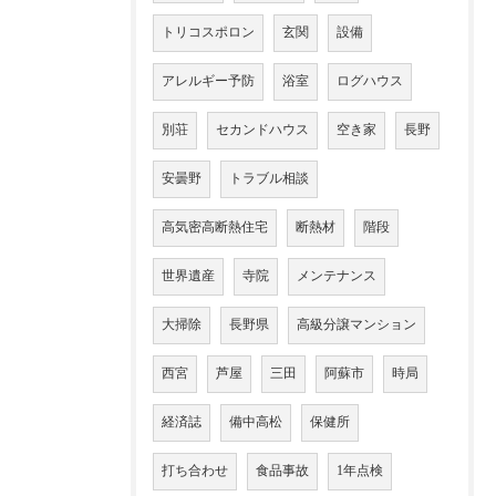
トリコスポロン
玄関
設備
アレルギー予防
浴室
ログハウス
別荘
セカンドハウス
空き家
長野
安曇野
トラブル相談
高気密高断熱住宅
断熱材
階段
世界遺産
寺院
メンテナンス
大掃除
長野県
高級分譲マンション
西宮
芦屋
三田
阿蘇市
時局
経済誌
備中高松
保健所
打ち合わせ
食品事故
1年点検