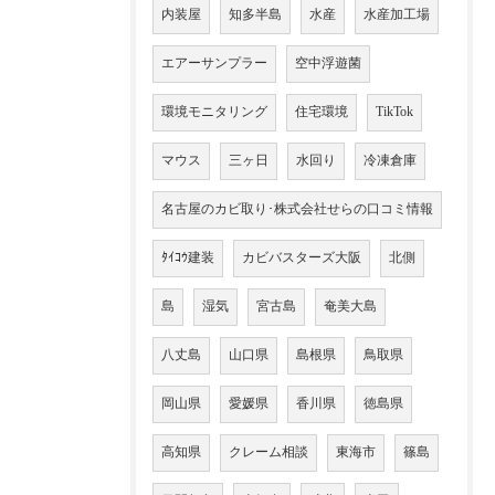
内装屋
知多半島
水産
水産加工場
エアーサンプラー
空中浮遊菌
環境モニタリング
住宅環境
TikTok
マウス
三ヶ日
水回り
冷凍倉庫
名古屋のカビ取り･株式会社せらの口コミ情報
ﾀｲｺｳ建装
カビバスターズ大阪
北側
島
湿気
宮古島
奄美大島
八丈島
山口県
島根県
鳥取県
岡山県
愛媛県
香川県
徳島県
高知県
クレーム相談
東海市
篠島