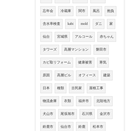
忘年会
冷蔵庫
関市
風呂
抱負
含水率検査
kabi
mold
ダニ
家
仙台
宮城県
アルコール
赤ちゃん
タワーズ
高層マンション
磐田市
カビ取リフォーム
健康被害
寒気
原因
高層ビル
オフィース
建築
日本
種類
古民家
屋根工事
物流倉庫
衣類
福井市
北陸地方
犬山市
尾張旭市
石川県
金沢市
鈴鹿市
仙台市
鈴鹿
松本市