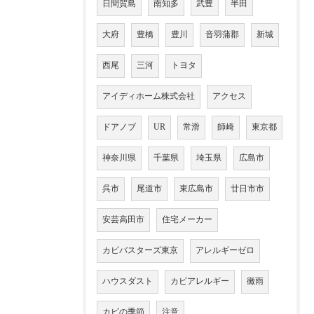
日間賀島
南知多
武豊
半田
大府
豊橋
豊川
音羽蒲郡
新城
西尾
三河
トヨタ
アイディホーム株式会社
アクセス
ドアノブ
UR
常滑
師崎
東京都
神奈川県
千葉県
埼玉県
広島市
呉市
尾道市
東広島市
廿日市市
安芸高田市
住宅メーカー
カビバスターズ東京
アレルギーゼロ
ハウスダスト
カビアレルギー
黴雨
カビの季節
注意