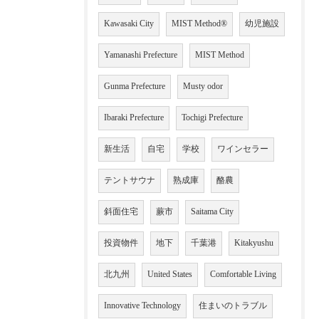
Kawasaki City
MIST Method®
幼児施設
Yamanashi Prefecture
MIST Method
Gunma Prefecture
Musty odor
Ibaraki Prefecture
Tochigi Prefecture
新生活
自宅
学校
ワインセラー
テントサウナ
熟成庫
酪農
斜面住宅
蕨市
Saitama City
投資物件
地下
千葉港
Kitakyushu
北九州
United States
Comfortable Living
Innovative Technology
住まいのトラブル