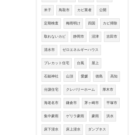
米子
鳥取市
カビ業者
公開
定期検査
梅雨明け
四国
カビ掃除
取れないカビ
静岡市
沼津
吉田市
清水市
ゼロエネルギーハウス
プレカット住宅
台風
屋上
石鎚神社
山頂
愛媛
徳島
高知
分譲住宅
クレバリーホーム
厚木市
海老名市
鎌倉市
茅ヶ崎市
平塚市
集中豪雨
ゲリラ豪雨
豪雨
洪水
床下浸水
床上浸水
ダンプネス