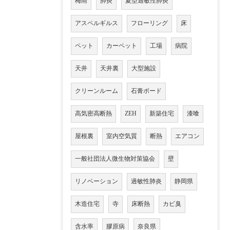
梅雨
肺炎
夏型過敏性肺炎
アスペルギルス
フローリング
床
ペット
カーペット
工場
病院
天井
天井裏
大型施設
クリーンルーム
石膏ボード
高気密高断熱
ZEH
新築住宅
漆喰
屋根裏
室内空気質
断熱
エアコン
一般社団法人微生物対策協会
壁
リノベーション
過敏性肺炎
静岡県
木造住宅
寺
床断熱
カビ臭
含水率
膠原病
奈良県