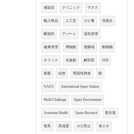
感染症
クリニック
デスク
輸入商品
人工芝
カビ毒
洗面台
断熱性
アパート
湿気管理
健康管理
博物館
遊園地
動物園
オフィス
水族館
解剖室
ZEB
家庭
自然
間質性肺炎
餅
NASA
International Space Station
Mold Challenge
Space Environment
Astronaut Health
Space Research
更衣室
寝具
高湿度
カビ防止
省エネ