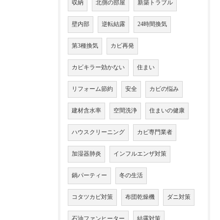
収納
北側の部屋
新築トラブル
壁内部
逆転結露
24時間換気
第3種換気
カビ再発
カビキラー効かない
住まい
リフォーム節約
安全
カビの悩み
建材含水率
空間洗浄
住まいの健康
ハウスクリーニング
カビ専門業者
加湿器肺炎
インフルエンザ対策
鍋パーティー
冬の生活
コタツカビ対策
布団乾燥機
ダニ対策
石油ファンヒーター
結露対策