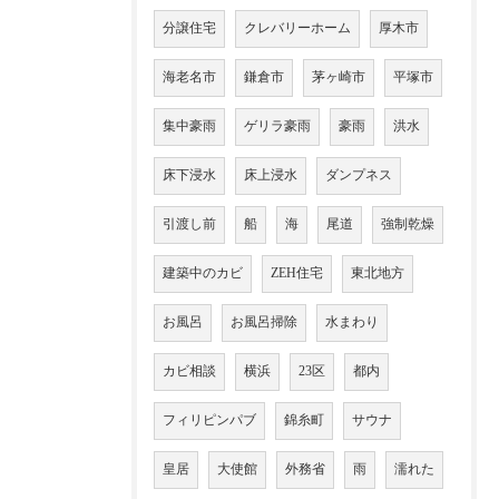
分譲住宅
クレバリーホーム
厚木市
海老名市
鎌倉市
茅ヶ崎市
平塚市
集中豪雨
ゲリラ豪雨
豪雨
洪水
床下浸水
床上浸水
ダンプネス
引渡し前
船
海
尾道
強制乾燥
建築中のカビ
ZEH住宅
東北地方
お風呂
お風呂掃除
水まわり
カビ相談
横浜
23区
都内
フィリピンパブ
錦糸町
サウナ
皇居
大使館
外務省
雨
濡れた