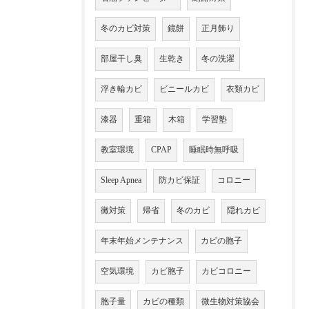
冬のカビ対策
鏡餅
正月飾り
部屋干し臭
生乾き
冬の洗濯
浮き輪カビ
ビニールカビ
衣類カビ
漆器
重箱
木箱
学習塾
教室環境
CPAP
睡眠時無呼吸
Sleep Apnea
防カビ保証
コロニー
黴対策
帰省
冬のカビ
隠れカビ
年末年始メンテナンス
カビの胞子
空気環境
カビ胞子
カビコロニー
胞子量
カビの種類
微生物対策協会