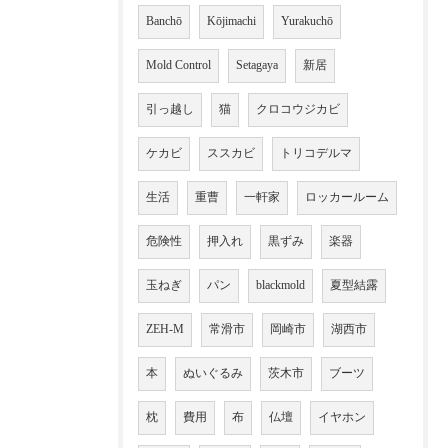
Banchō
Kōjimachi
Yurakuchō
Mold Control
Setagaya
新居
引っ越し
猫
クロコウジカビ
ケカビ
ススカビ
トリコデルマ
生活
重曹
一軒家
ロッカールーム
危険性
押入れ
黒ずみ
楽器
玉ねぎ
パン
blackmold
夏型結露
ZEH-M
常滑市
岡崎市
湖西市
本
ぬいぐるみ
茨木市
ブーツ
枕
費用
布
仏壇
イヤホン