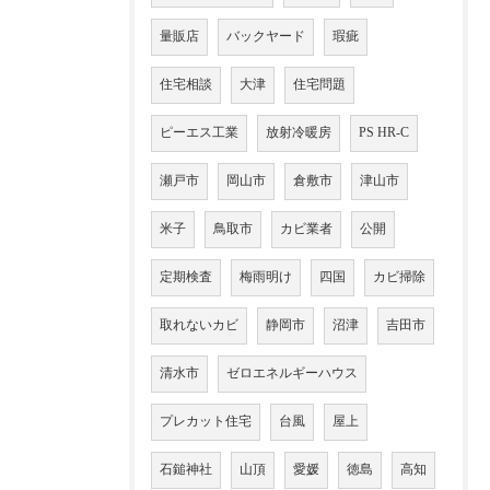
量販店
バックヤード
瑕疵
住宅相談
大津
住宅問題
ピーエス工業
放射冷暖房
PS HR-C
瀬戸市
岡山市
倉敷市
津山市
米子
鳥取市
カビ業者
公開
定期検査
梅雨明け
四国
カビ掃除
取れないカビ
静岡市
沼津
吉田市
清水市
ゼロエネルギーハウス
プレカット住宅
台風
屋上
石鎚神社
山頂
愛媛
徳島
高知