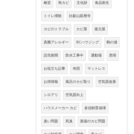
椿堂
秋カビ
文化財
食品衛生
トイレ掃除
比叡山延暦寺
カビのトラブル
カビ屋
復元屋
真菌アレルギー
RCハウジング
鞆の浦
読売新聞
防水工事中
運動場
西塔
お役立ち記事
布団
マットレス
お得情報
風呂のカビ取り
空気質改善
シロアリ
空気質向上
ハウスメーカー カビ
多頭飼育崩壊
臭い問題
死臭
新築のカビ問題