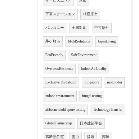
サービスエリア
萩市
宇宙ステーション
相模原市
バルコニー
全国対応
中古物件
茅ケ崎市
MoldSolutions
JapanLiving
EcoFriendly
SafeEnvironment
OverseasResidents
IndoorAirQuality
Exclusive Distributor
Singapore
mold odor
indoor environment
fungal testing
airborne mold spore testing
TechnologyTransfer
GlobalPartnership
日本建築学会
高断熱住宅
害虫
猛暑
部屋