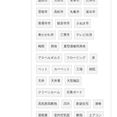
益田市
大田市
安来市
江津市
雲南市
高松市
丸亀市
坂出市
善通寺市
観音寺市
さぬき市
東かがわ市
三豊市
テレビ出演
梅雨
肺炎
夏型過敏性肺炎
アスペルギルス
フローリング
床
ペット
カーペット
工場
病院
天井
天井裏
大型施設
クリーンルーム
石膏ボード
高気密高断熱
ZEH
新築住宅
漆喰
屋根裏
室内空気質
断熱
エアコン