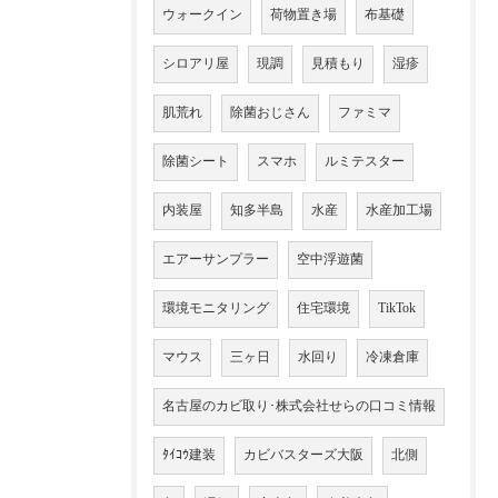
ウォークイン
荷物置き場
布基礎
シロアリ屋
現調
見積もり
湿疹
肌荒れ
除菌おじさん
ファミマ
除菌シート
スマホ
ルミテスター
内装屋
知多半島
水産
水産加工場
エアーサンプラー
空中浮遊菌
環境モニタリング
住宅環境
TikTok
マウス
三ヶ日
水回り
冷凍倉庫
名古屋のカビ取り･株式会社せらの口コミ情報
ﾀｲｺｳ建装
カビバスターズ大阪
北側