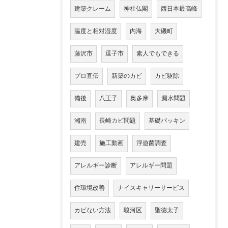
建築クレーム
神社仏閣
西日本最高峰
温度と相対湿度
内海
大磯町
藤沢市
逗子市
素人でもできる
プロ直伝
新築のカビ
カビ駆除
備後
八王子
奥多摩
漏水問題
湘南
長崎カビ問題
基礎パッキン
建売
施工動画
浮遊菌調査
アレルギー診断
アレルギー問題
住環境改善
ナイスキャリーサービス
カビない方法
駿河区
聖徳太子