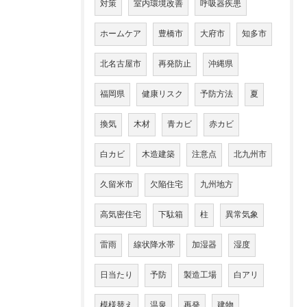
対策
室内環境改善
呼吸器疾患
ホームケア
豊橋市
大府市
知多市
北名古屋市
再発防止
沖縄県
福岡県
健康リスク
予防方法
夏
換気
木材
青カビ
赤カビ
白カビ
木造建築
注意点
北九州市
久留米市
欠陥住宅
九州地方
高気密住宅
下駄箱
柱
異常気象
雷雨
線状降水帯
加湿器
湿度
日当たり
予防
製造工場
白アリ
模様替え
温泉
再発
建物