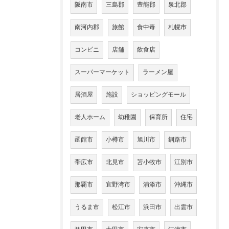
阪南市
三島郡
豊能郡
泉北郡
南河内郡
旅館
食中毒
札幌市
コンビニ
店舗
飲食店
スーパーマーケット
ラーメン屋
居酒屋
施設
ショッピングモール
老人ホーム
幼稚園
保育所
住宅
函館市
小樽市
旭川市
釧路市
帯広市
北見市
苫小牧市
江別市
那覇市
宜野湾市
浦添市
沖縄市
うるま市
松江市
浜田市
出雲市