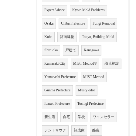
Expert Advice
Kyoto Mold Problems
Osaka
Chiba Prefecture
Fungi Removal
Kobe
斜面建物
Tokyo, Building Mold
Shizuoka
戸建て
Kanagawa
Kawasaki City
MIST Method®
幼児施設
Yamanashi Prefecture
MIST Method
Gunma Prefecture
Musty odor
Ibaraki Prefecture
Tochigi Prefecture
新生活
自宅
学校
ワインセラー
テントサウナ
熟成庫
酪農