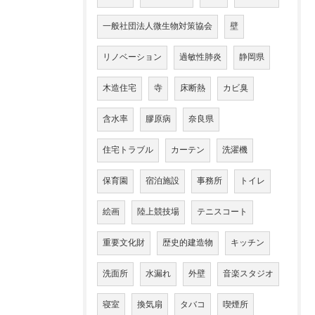
一般社団法人微生物対策協会
壁
リノベーション
過敏性肺炎
静岡県
木造住宅
寺
床断熱
カビ臭
含水率
膠原病
奈良県
住宅トラブル
カーテン
洗濯機
保育園
宿泊施設
事務所
トイレ
絵画
陸上競技場
テニスコート
重要文化財
歴史的建造物
キッチン
洗面所
水漏れ
外壁
音楽スタジオ
寝室
換気扇
タバコ
喫煙所