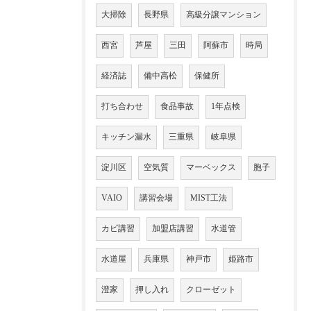
大掃除
長野県
高級分譲マンション
西宮
芦屋
三田
阿蘇市
時局
経済誌
備中高松
保健所
打ち合わせ
食品事故
1年点検
キッチン漏水
三重県
岐阜県
淀川区
空気質
マーベックス
胞子
VAIO
講習会場
MIST工法
カビ講習
加盟店講習
水道管
水道屋
兵庫県
神戸市
姫路市
澄家
押し入れ
クローゼット