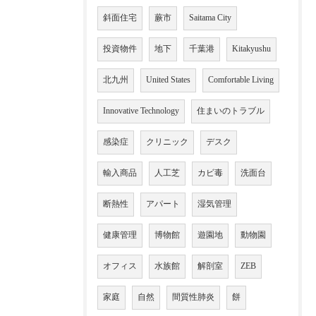
斜面住宅
蕨市
Saitama City
投資物件
地下
千葉港
Kitakyushu
北九州
United States
Comfortable Living
Innovative Technology
住まいのトラブル
感染症
クリニック
デスク
輸入商品
人工芝
カビ毒
洗面台
断熱性
アパート
湿気管理
健康管理
博物館
遊園地
動物園
オフィス
水族館
解剖室
ZEB
家庭
自然
間質性肺炎
餅