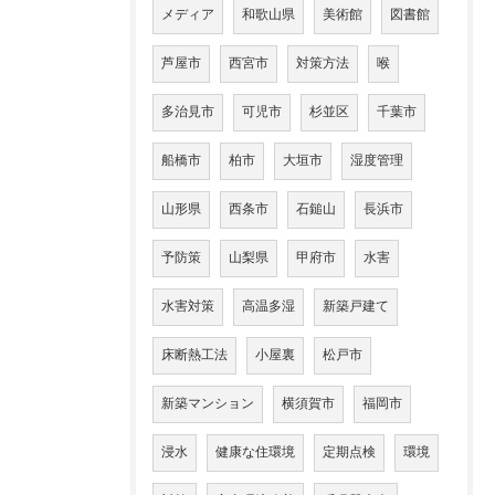
メディア
和歌山県
美術館
図書館
芦屋市
西宮市
対策方法
喉
多治見市
可児市
杉並区
千葉市
船橋市
柏市
大垣市
湿度管理
山形県
西条市
石鎚山
長浜市
予防策
山梨県
甲府市
水害
水害対策
高温多湿
新築戸建て
床断熱工法
小屋裏
松戸市
新築マンション
横須賀市
福岡市
浸水
健康な住環境
定期点検
環境