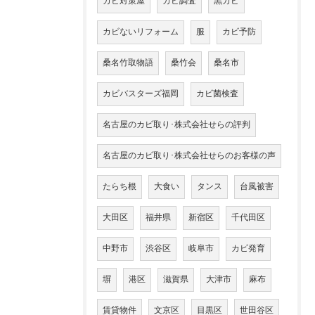
カビ対策屋
カビ調査
黒カビ
カビないリフォーム
服
カビ予防
桑名竹取物語
桑竹会
桑名市
カビバスターズ福岡
カビ菌検査
名古屋のカビ取り･株式会社せらの評判
名古屋のカビ取り･株式会社せらのお客様の声
たらち根
大食い
タンス
台風被害
大田区
福井県
新宿区
千代田区
中野市
渋谷区
岐阜市
カビ発育
塀
港区
滋賀県
大津市
麻布
賃貸物件
文京区
目黒区
世田谷区