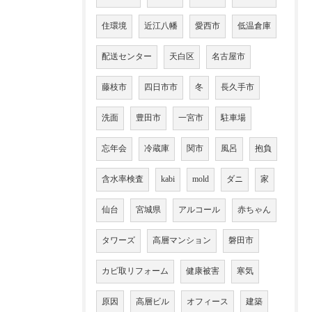
住環境
近江八幡
愛西市
低温倉庫
配送センター
天白区
名古屋市
藤枝市
四日市市
冬
長久手市
洗面
豊田市
一宮市
駐車場
忘年会
冷蔵庫
関市
風呂
抱負
含水率検査
kabi
mold
ダニ
家
仙台
宮城県
アルコール
赤ちゃん
タワーズ
高層マンション
磐田市
カビ取リフォーム
健康被害
寒気
原因
高層ビル
オフィース
建築