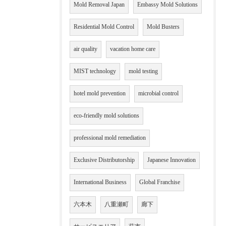
Mold Removal Japan
Embassy Mold Solutions
Residential Mold Control
Mold Busters
air quality
vacation home care
MIST technology
mold testing
hotel mold prevention
microbial control
eco-friendly mold solutions
professional mold remediation
Exclusive Distributorship
Japanese Innovation
International Business
Global Franchise
六本木
八重瀬町
廊下