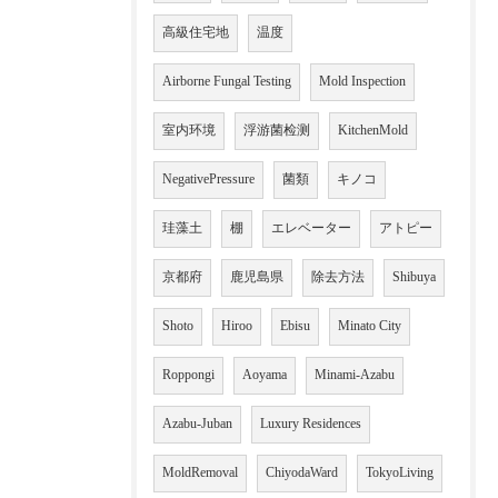
高級住宅地
温度
Airborne Fungal Testing
Mold Inspection
室内环境
浮游菌检测
KitchenMold
NegativePressure
菌類
キノコ
珪藻土
棚
エレベーター
アトピー
京都府
鹿児島県
除去方法
Shibuya
Shoto
Hiroo
Ebisu
Minato City
Roppongi
Aoyama
Minami-Azabu
Azabu-Juban
Luxury Residences
MoldRemoval
ChiyodaWard
TokyoLiving