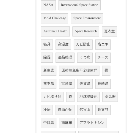
NASA
International Space Station
Mold Challenge
Space Environment
Astronaut Health
Space Research
更衣室
寝具
高湿度
カビ防止
省エネ
除湿
遺品整理
うつ病
チーズ
新生児
原発性免疫不全症候群
畳
熊本県
宮崎県
佐賀県
長崎県
カビ取り剤
麹
地球温暖化
高気密
冷房
自由が丘
代官山
碑文谷
中目黒
南麻布
アフラトキシン