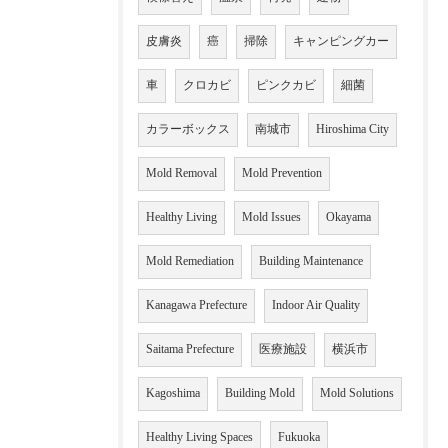
皮膚炎
癌
掃除
キャンピングカー
車
クロカビ
ピンクカビ
細菌
カラーボックス
南城市
Hiroshima City
Mold Removal
Mold Prevention
Healthy Living
Mold Issues
Okayama
Mold Remediation
Building Maintenance
Kanagawa Prefecture
Indoor Air Quality
Saitama Prefecture
医療施設
横浜市
Kagoshima
Building Mold
Mold Solutions
Healthy Living Spaces
Fukuoka