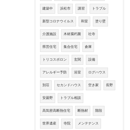
建築中
浜松市
講習
トラブル
新型コロナウイルス
和室
塗り壁
介護施設
木材腐朽菌
社寺
県営住宅
集合住宅
倉庫
トリコスポロン
玄関
設備
アレルギー予防
浴室
ログハウス
別荘
セカンドハウス
空き家
長野
安曇野
トラブル相談
高気密高断熱住宅
断熱材
階段
世界遺産
寺院
メンテナンス