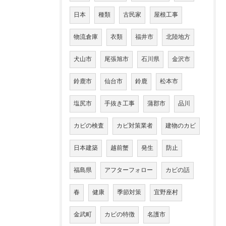
日本
種類
古民家
屋根工事
物流倉庫
衣類
福井市
北陸地方
犬山市
尾張旭市
石川県
金沢市
鈴鹿市
仙台市
鈴鹿
松本市
塩尻市
手抜き工事
蒲郡市
品川
カビの検査
カビ対策業者
建物のカビ
日本建築
越前蟹
発生
防止
福島県
アフターフォロー
カビの話
春
健康
季節対策
宜野座村
金武町
カビの特徴
名護市