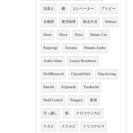
珪藻土
棚
エレベーター
アトピー
京都府
鹿児島県
除去方法
Shibuya
Shoto
Hiroo
Ebisu
Minato City
Roppongi
Aoyama
Minami-Azabu
Azabu-Juban
Luxury Residences
MoldRemoval
ChiyodaWard
TokyoLiving
Banchō
Kōjimachi
Yurakuchō
Mold Control
Setagaya
新居
引っ越し
猫
クロコウジカビ
ケカビ
ススカビ
トリコデルマ