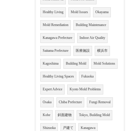
Healthy Living
Mold Issues
Okayama
Mold Remediation
Building Maintenance
Kanagawa Prefecture
Indoor Air Quality
Saitama Prefecture
医療施設
横浜市
Kagoshima
Building Mold
Mold Solutions
Healthy Living Spaces
Fukuoka
Expert Advice
Kyoto Mold Problems
Osaka
Chiba Prefecture
Fungi Removal
Kobe
斜面建物
Tokyo, Building Mold
Shizuoka
戸建て
Kanagawa