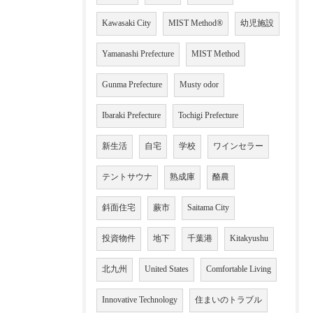
Kawasaki City
MIST Method®
幼児施設
Yamanashi Prefecture
MIST Method
Gunma Prefecture
Musty odor
Ibaraki Prefecture
Tochigi Prefecture
新生活
自宅
学校
ワインセラー
テントサウナ
熟成庫
酪農
斜面住宅
蕨市
Saitama City
投資物件
地下
千葉港
Kitakyushu
北九州
United States
Comfortable Living
Innovative Technology
住まいのトラブル