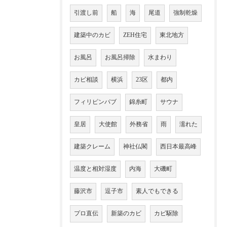
引渡し前
船
海
尾道
強制乾燥
建築中のカビ
ZEH住宅
東北地方
お風呂
お風呂掃除
水まわり
カビ相談
横浜
23区
都内
フィリピンパブ
錦糸町
サウナ
皇居
大使館
外務省
雨
濡れた
建築クレーム
神社仏閣
西日本最高峰
温度と相対湿度
内海
大磯町
藤沢市
逗子市
素人でもできる
プロ直伝
新築のカビ
カビ駆除