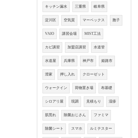
キッチン漏水
三重県
岐阜県
淀川区
空気質
マーベックス
胞子
VAIO
講習会場
MIST工法
カビ講習
加盟店講習
水道管
水道屋
兵庫県
神戸市
姫路市
澄家
押し入れ
クローゼット
ウォークイン
荷物置き場
布基礎
シロアリ屋
現調
見積もり
湿疹
肌荒れ
除菌おじさん
ファミマ
除菌シート
スマホ
ルミテスター