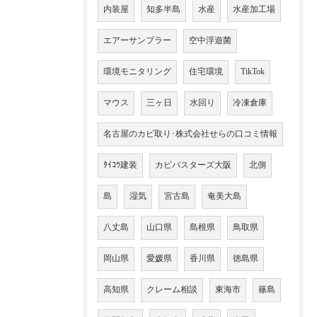
内装屋
知多半島
水産
水産加工場
エアーサンプラー
空中浮遊菌
環境モニタリング
住宅環境
TikTok
マウス
三ヶ日
水回り
冷凍倉庫
名古屋のカビ取り･株式会社せらの口コミ情報
ﾀｲｺｳ建装
カビバスターズ大阪
北側
島
湿気
宮古島
奄美大島
八丈島
山口県
島根県
鳥取県
岡山県
愛媛県
香川県
徳島県
高知県
クレーム相談
東海市
篠島