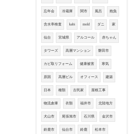
忘年会
冷蔵庫
関市
風呂
抱負
含水率検査
kabi
mold
ダニ
家
仙台
宮城県
アルコール
赤ちゃん
タワーズ
高層マンション
磐田市
カビ取リフォーム
健康被害
寒気
原因
高層ビル
オフィース
建築
日本
種類
古民家
屋根工事
物流倉庫
衣類
福井市
北陸地方
犬山市
尾張旭市
石川県
金沢市
鈴鹿市
仙台市
鈴鹿
松本市