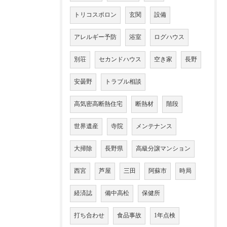
トリコスポロン
玄関
設備
アレルギー予防
浴室
ログハウス
別荘
セカンドハウス
空き家
長野
安曇野
トラブル相談
高気密高断熱住宅
断熱材
階段
世界遺産
寺院
メンテナンス
大掃除
長野県
高級分譲マンション
西宮
芦屋
三田
阿蘇市
時局
経済誌
備中高松
保健所
打ち合わせ
食品事故
1年点検