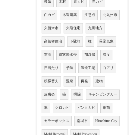
換気
木材
青カビ
赤カビ
白カビ
木造建築
注意点
北九州市
久留米市
欠陥住宅
九州地方
高気密住宅
下駄箱
柱
異常気象
雷雨
線状降水帯
加湿器
湿度
日当たり
予防
製造工場
白アリ
模様替え
温泉
再発
建物
皮膚炎
癌
掃除
キャンピングカー
車
クロカビ
ピンクカビ
細菌
カラーボックス
南城市
Hiroshima City
Mold Removal
Mold Prevention