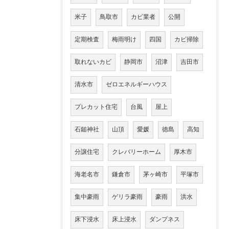
米子
鳥取市
カビ業者
公開
定期検査
梅雨明け
四国
カビ掃除
取れないカビ
静岡市
沼津
吉田市
清水市
ゼロエネルギーハウス
プレカット住宅
台風
屋上
石鎚神社
山頂
愛媛
徳島
高知
分譲住宅
クレバリーホーム
厚木市
海老名市
鎌倉市
茅ヶ崎市
平塚市
集中豪雨
ゲリラ豪雨
豪雨
洪水
床下浸水
床上浸水
ダンプネス