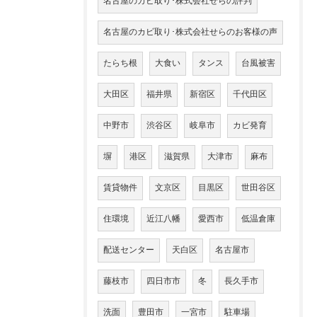
名古屋のカビ取り･株式会社せらの評判
名古屋のカビ取り･株式会社せらのお客様の声
たらち根
大食い
タンス
台風被害
大田区
福井県
新宿区
千代田区
中野市
渋谷区
岐阜市
カビ発育
塀
港区
滋賀県
大津市
麻布
賃貸物件
文京区
目黒区
世田谷区
住環境
近江八幡
愛西市
低温倉庫
配送センター
天白区
名古屋市
藤枝市
四日市市
冬
長久手市
洗面
豊田市
一宮市
駐車場