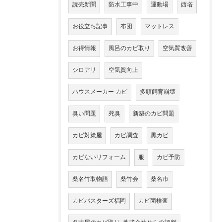
読売新聞
防水工事中
運動場
西塔
お役立ち記事
布団
マットレス
お得情報
風呂のカビ取り
空気質改善
シロアリ
空気質向上
ハウスメーカー カビ
多頭飼育崩壊
臭い問題
死臭
新築のカビ問題
カビ対策屋
カビ調査
黒カビ
カビないリフォーム
服
カビ予防
桑名竹取物語
桑竹会
桑名市
カビバスターズ福岡
カビ菌検査