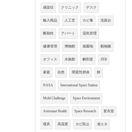
感染症
クリニック
デスク
輸入商品
人工芝
カビ毒
洗面台
断熱性
アパート
湿気管理
健康管理
博物館
遊園地
動物園
オフィス
水族館
解剖室
ZEB
家庭
自然
間質性肺炎
餅
NASA
International Space Station
Mold Challenge
Space Environment
Astronaut Health
Space Research
更衣室
寝具
高湿度
カビ防止
省エネ