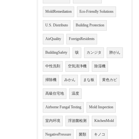
MoldRemediation
Eco-Friendly Solutions
U.S. Distributo
Building Protection
AirQuality
ForeignResidents
BuildingSafety
咳
カンジタ
肺がん
中性洗剤
空気清浄機
除湿機
掃除機
みかん
まな板
黄色カビ
高級住宅地
温度
Airborne Fungal Testing
Mold Inspection
室内环境
浮游菌检测
KitchenMold
NegativePressure
菌類
キノコ