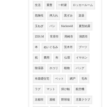
生活
重曹
一軒家
ロッカールーム
危険性
押入れ
黒ずみ
楽器
玉ねぎ
パン
blackmold
夏型結露
ZEH-M
常滑市
岡崎市
湖西市
本
ぬいぐるみ
茨木市
ブーツ
枕
費用
布
仏壇
イヤホン
除湿器
ホコリ
植物
バッグ
布基礎住宅
ベット
網戸
毛布
ラグ
マット
掛け軸
航空機
京都市
屋根
野球場
児童クラブ