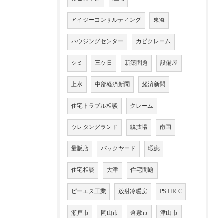
アイジーコンサルティング
東海
ハウジングセンター
カビクレーム
シミ
三ケ日
新築問題
設備屋
上水
中部経済新聞
経済新聞
住宅トラブル相談
クレーム
ウレタングランド
競技場
南国
量販店
バックヤード
瑕疵
住宅相談
大津
住宅問題
ピーエス工業
放射冷暖房
PS HR-C
瀬戸市
岡山市
倉敷市
津山市