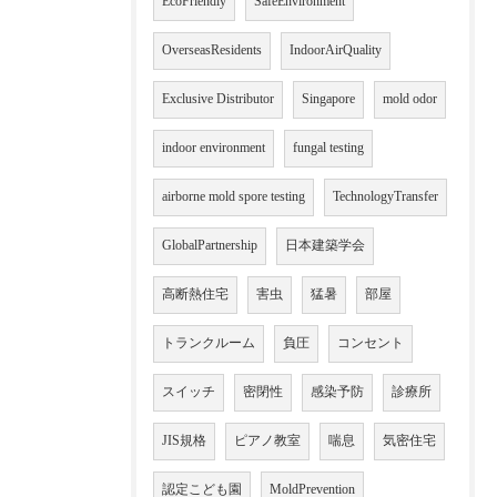
EcoFriendly
SafeEnvironment
OverseasResidents
IndoorAirQuality
Exclusive Distributor
Singapore
mold odor
indoor environment
fungal testing
airborne mold spore testing
TechnologyTransfer
GlobalPartnership
日本建築学会
高断熱住宅
害虫
猛暑
部屋
トランクルーム
負圧
コンセント
スイッチ
密閉性
感染予防
診療所
JIS規格
ピアノ教室
喘息
気密住宅
認定こども園
MoldPrevention