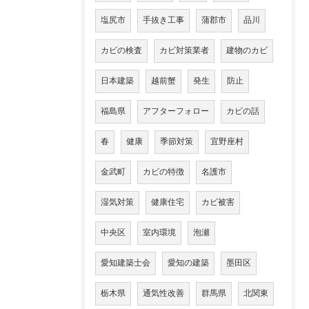
塩尻市
手抜き工事
蒲郡市
品川
カビの検査
カビ対策業者
建物のカビ
日本建築
越前蟹
発生
防止
福島県
アフターフォロー
カビの話
春
健康
季節対策
宜野座村
金武町
カビの特徴
名護市
湿気対策
健康住宅
カビ被害
中央区
室内環境
泡瀬
愛知建築士会
愛知の建築
墨田区
栃木県
通気性改善
群馬県
北関東