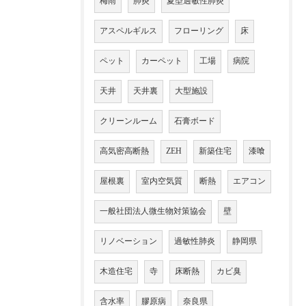
梅雨
肺炎
夏型過敏性肺炎
アスペルギルス
フローリング
床
ペット
カーペット
工場
病院
天井
天井裏
大型施設
クリーンルーム
石膏ボード
高気密高断熱
ZEH
新築住宅
漆喰
屋根裏
室内空気質
断熱
エアコン
一般社団法人微生物対策協会
壁
リノベーション
過敏性肺炎
静岡県
木造住宅
寺
床断熱
カビ臭
含水率
膠原病
奈良県