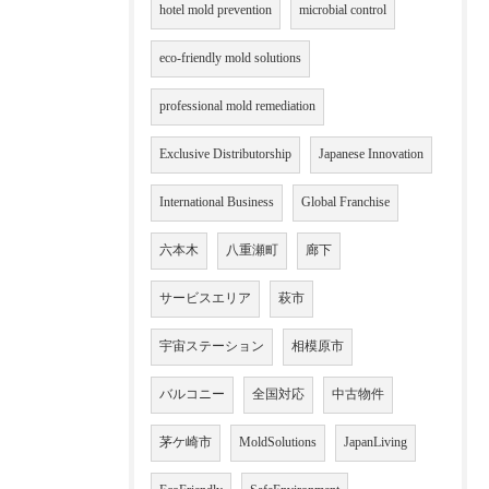
hotel mold prevention
microbial control
eco-friendly mold solutions
professional mold remediation
Exclusive Distributorship
Japanese Innovation
International Business
Global Franchise
六本木
八重瀬町
廊下
サービスエリア
萩市
宇宙ステーション
相模原市
バルコニー
全国対応
中古物件
茅ケ崎市
MoldSolutions
JapanLiving