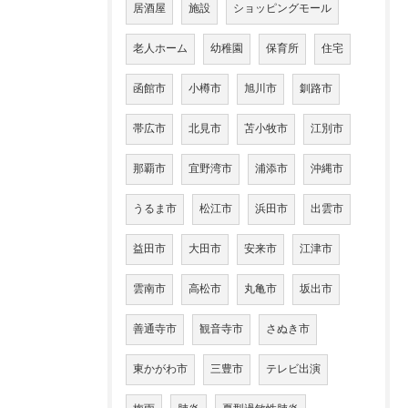
居酒屋
施設
ショッピングモール
老人ホーム
幼稚園
保育所
住宅
函館市
小樽市
旭川市
釧路市
帯広市
北見市
苫小牧市
江別市
那覇市
宜野湾市
浦添市
沖縄市
うるま市
松江市
浜田市
出雲市
益田市
大田市
安来市
江津市
雲南市
高松市
丸亀市
坂出市
善通寺市
観音寺市
さぬき市
東かがわ市
三豊市
テレビ出演