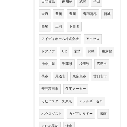
日間賀島
南知多
武豊
半田
大府
豊橋
豊川
音羽蒲郡
新城
西尾
三河
トヨタ
アイディホーム株式会社
アクセス
ドアノブ
UR
常滑
師崎
東京都
神奈川県
千葉県
埼玉県
広島市
呉市
尾道市
東広島市
廿日市市
安芸高田市
住宅メーカー
カビバスターズ東京
アレルギーゼロ
ハウスダスト
カビアレルギー
黴雨
カビの季節
注意