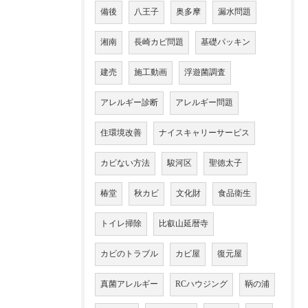
備後
八王子
奥多摩
漏水問題
湘南
長崎カビ問題
基礎パッキン
建売
施工動画
浮遊菌調査
アレルギー診断
アレルギー問題
住環境改善
ナイスキャリーサービス
カビない方法
駿河区
聖徳太子
椿堂
秋カビ
文化財
食品衛生
トイレ掃除
比叡山延暦寺
カビのトラブル
カビ屋
復元屋
真菌アレルギー
RCハウジング
鞆の浦