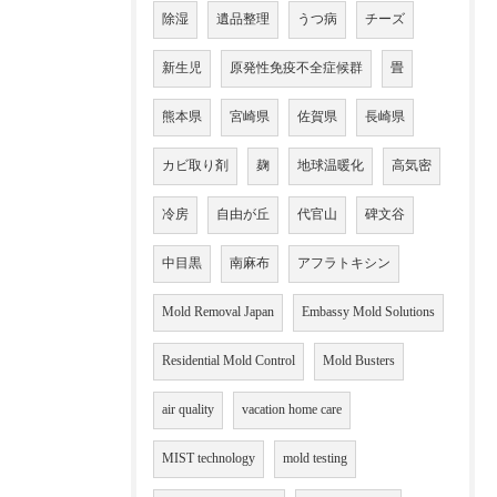
除湿
遺品整理
うつ病
チーズ
新生児
原発性免疫不全症候群
畳
熊本県
宮崎県
佐賀県
長崎県
カビ取り剤
麹
地球温暖化
高気密
冷房
自由が丘
代官山
碑文谷
中目黒
南麻布
アフラトキシン
Mold Removal Japan
Embassy Mold Solutions
Residential Mold Control
Mold Busters
air quality
vacation home care
MIST technology
mold testing