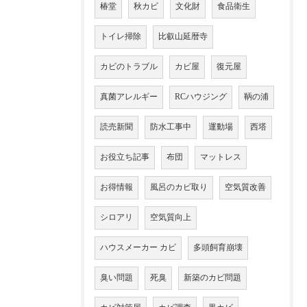
椿堂
秋カビ
文化財
食品衛生
トイレ掃除
比叡山延暦寺
カビのトラブル
カビ屋
復元屋
真菌アレルギー
RCハウジング
鞆の浦
読売新聞
防水工事中
運動場
西塔
お役立ち記事
布団
マットレス
お得情報
風呂のカビ取り
空気質改善
シロアリ
空気質向上
ハウスメーカー カビ
多頭飼育崩壊
臭い問題
死臭
新築のカビ問題