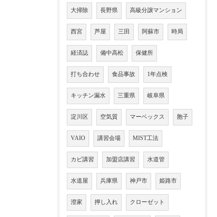
大掃除
長野県
高級分譲マンション
西宮
芦屋
三田
阿蘇市
時局
経済誌
備中高松
保健所
打ち合わせ
食品事故
1年点検
キッチン漏水
三重県
岐阜県
淀川区
空気質
マーベックス
胞子
VAIO
講習会場
MIST工法
カビ講習
加盟店講習
水道管
水道屋
兵庫県
神戸市
姫路市
澄家
押し入れ
クローゼット