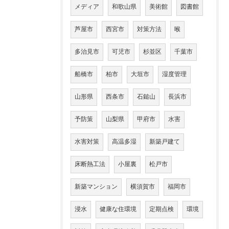
メディア
和歌山県
美術館
図書館
芦屋市
西宮市
対策方法
喉
多治見市
可児市
杉並区
千葉市
船橋市
柏市
大垣市
湿度管理
山形県
西条市
石鎚山
長浜市
予防策
山梨県
甲府市
水害
水害対策
高温多湿
新築戸建て
床断熱工法
小屋裏
松戸市
新築マンション
横須賀市
福岡市
浸水
健康な住環境
定期点検
環境