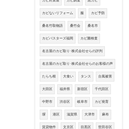
カビ対策屋
カビ調査
黒カビ
カビないリフォーム
服
カビ予防
桑名竹取物語
桑竹会
桑名市
カビバスターズ福岡
カビ菌検査
名古屋のカビ取り･株式会社せらの評判
名古屋のカビ取り･株式会社せらのお客様の声
たらち根
大食い
タンス
台風被害
大田区
福井県
新宿区
千代田区
中野市
渋谷区
岐阜市
カビ発育
塀
港区
滋賀県
大津市
麻布
賃貸物件
文京区
目黒区
世田谷区