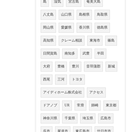
島
湿気
宮古島
奄美大島
八丈島
山口県
島根県
鳥取県
岡山県
愛媛県
香川県
徳島県
高知県
クレーム相談
東海市
篠島
日間賀島
南知多
武豊
半田
大府
豊橋
豊川
音羽蒲郡
新城
西尾
三河
トヨタ
アイディホーム株式会社
アクセス
ドアノブ
UR
常滑
師崎
東京都
神奈川県
千葉県
埼玉県
広島市
呉市
尾道市
東広島市
廿日市市