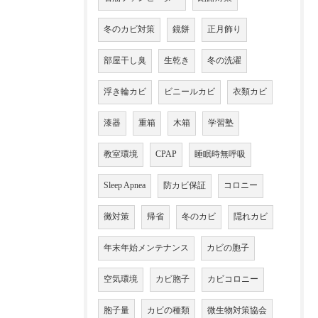
冬のカビ対策
鏡餅
正月飾り
部屋干し臭
生乾き
冬の洗濯
浮き輪カビ
ビニールカビ
衣類カビ
漆器
重箱
木箱
学習塾
教室環境
CPAP
睡眠時無呼吸
Sleep Apnea
防カビ保証
コロニー
黴対策
帰省
冬のカビ
隠れカビ
年末年始メンテナンス
カビの胞子
空気環境
カビ胞子
カビコロニー
胞子量
カビの種類
微生物対策協会