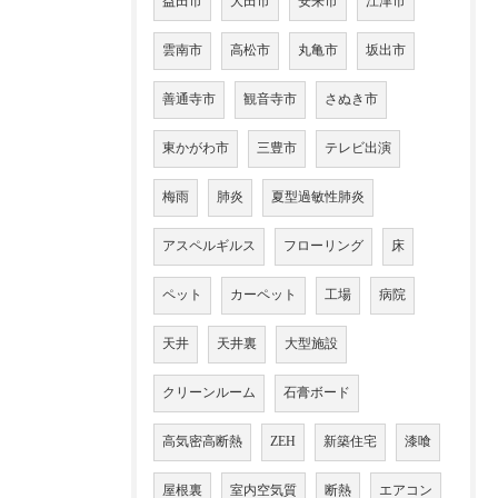
益田市
大田市
安来市
江津市
雲南市
高松市
丸亀市
坂出市
善通寺市
観音寺市
さぬき市
東かがわ市
三豊市
テレビ出演
梅雨
肺炎
夏型過敏性肺炎
アスペルギルス
フローリング
床
ペット
カーペット
工場
病院
天井
天井裏
大型施設
クリーンルーム
石膏ボード
高気密高断熱
ZEH
新築住宅
漆喰
屋根裏
室内空気質
断熱
エアコン