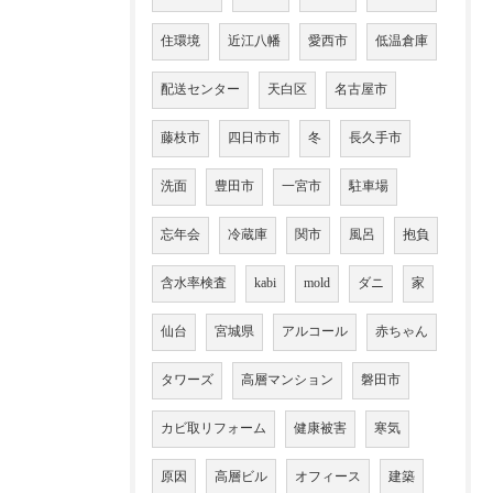
住環境
近江八幡
愛西市
低温倉庫
配送センター
天白区
名古屋市
藤枝市
四日市市
冬
長久手市
洗面
豊田市
一宮市
駐車場
忘年会
冷蔵庫
関市
風呂
抱負
含水率検査
kabi
mold
ダニ
家
仙台
宮城県
アルコール
赤ちゃん
タワーズ
高層マンション
磐田市
カビ取リフォーム
健康被害
寒気
原因
高層ビル
オフィース
建築