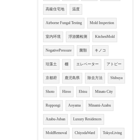
高級住宅地
温度
Airborne Fungal Testing
Mold Inspection
室内环境
浮游菌检测
KitchenMold
NegativePressure
菌類
キノコ
珪藻土
棚
エレベーター
アトピー
京都府
鹿児島県
除去方法
Shibuya
Shoto
Hiroo
Ebisu
Minato City
Roppongi
Aoyama
Minami-Azabu
Azabu-Juban
Luxury Residences
MoldRemoval
ChiyodaWard
TokyoLiving