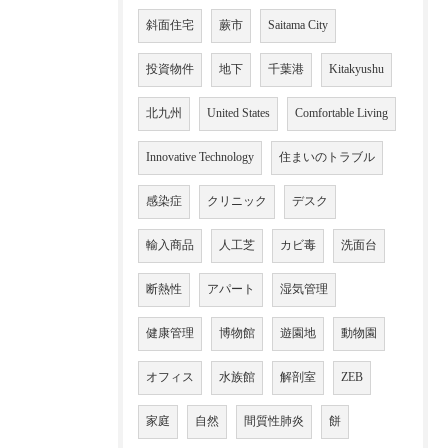
斜面住宅
蕨市
Saitama City
投資物件
地下
千葉港
Kitakyushu
北九州
United States
Comfortable Living
Innovative Technology
住まいのトラブル
感染症
クリニック
デスク
輸入商品
人工芝
カビ毒
洗面台
断熱性
アパート
湿気管理
健康管理
博物館
遊園地
動物園
オフィス
水族館
解剖室
ZEB
家庭
自然
間質性肺炎
餅