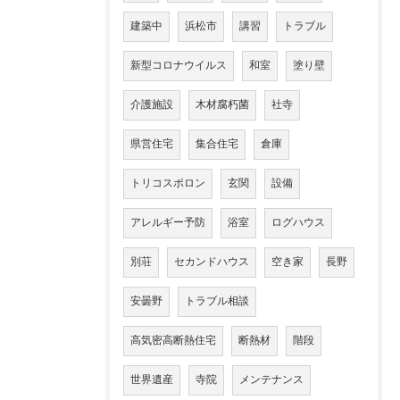
建築中
浜松市
講習
トラブル
新型コロナウイルス
和室
塗り壁
介護施設
木材腐朽菌
社寺
県営住宅
集合住宅
倉庫
トリコスポロン
玄関
設備
アレルギー予防
浴室
ログハウス
別荘
セカンドハウス
空き家
長野
安曇野
トラブル相談
高気密高断熱住宅
断熱材
階段
世界遺産
寺院
メンテナンス