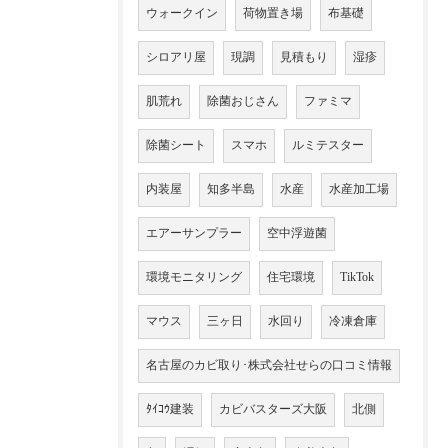
ウォークイン
荷物置き場
布基礎
シロアリ屋
現調
見積もり
湿疹
肌荒れ
除菌おじさん
ファミマ
除菌シート
スマホ
ルミテスター
内装屋
知多半島
水産
水産加工場
エアーサンプラー
空中浮遊菌
環境モニタリング
住宅環境
TikTok
マウス
三ヶ日
水回り
冷凍倉庫
名古屋のカビ取り･株式会社せらの口コミ情報
ﾀｲｺｳ建装
カビバスターズ大阪
北側