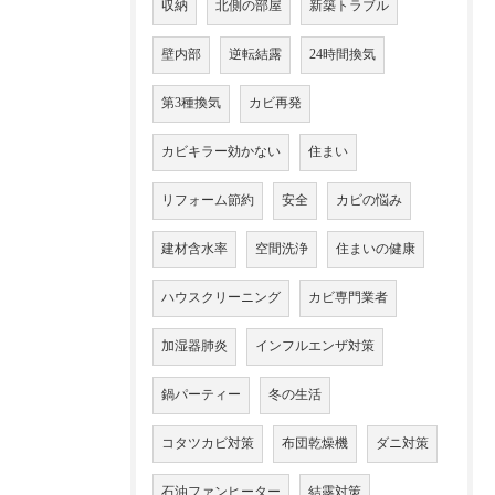
収納
北側の部屋
新築トラブル
壁内部
逆転結露
24時間換気
第3種換気
カビ再発
カビキラー効かない
住まい
リフォーム節約
安全
カビの悩み
建材含水率
空間洗浄
住まいの健康
ハウスクリーニング
カビ専門業者
加湿器肺炎
インフルエンザ対策
鍋パーティー
冬の生活
コタツカビ対策
布団乾燥機
ダニ対策
石油ファンヒーター
結露対策