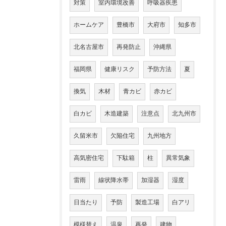
対策
室内環境改善
呼吸器疾患
ホームケア
豊橋市
大府市
知多市
北名古屋市
再発防止
沖縄県
福岡県
健康リスク
予防方法
夏
換気
木材
青カビ
赤カビ
白カビ
木造建築
注意点
北九州市
久留米市
欠陥住宅
九州地方
高気密住宅
下駄箱
柱
異常気象
雷雨
線状降水帯
加湿器
湿度
日当たり
予防
製造工場
白アリ
模様替え
温泉
再発
建物