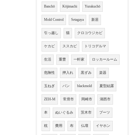
Banchō
Kōjimachi
Yurakuchō
Mold Control
Setagaya
新居
引っ越し
猫
クロコウジカビ
ケカビ
ススカビ
トリコデルマ
生活
重曹
一軒家
ロッカールーム
危険性
押入れ
黒ずみ
楽器
玉ねぎ
パン
blackmold
夏型結露
ZEH-M
常滑市
岡崎市
湖西市
本
ぬいぐるみ
茨木市
ブーツ
枕
費用
布
仏壇
イヤホン