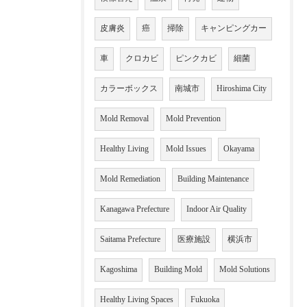
皮膚炎
癌
掃除
キャンピングカー
車
クロカビ
ピンクカビ
細菌
カラーボックス
南城市
Hiroshima City
Mold Removal
Mold Prevention
Healthy Living
Mold Issues
Okayama
Mold Remediation
Building Maintenance
Kanagawa Prefecture
Indoor Air Quality
Saitama Prefecture
医療施設
横浜市
Kagoshima
Building Mold
Mold Solutions
Healthy Living Spaces
Fukuoka