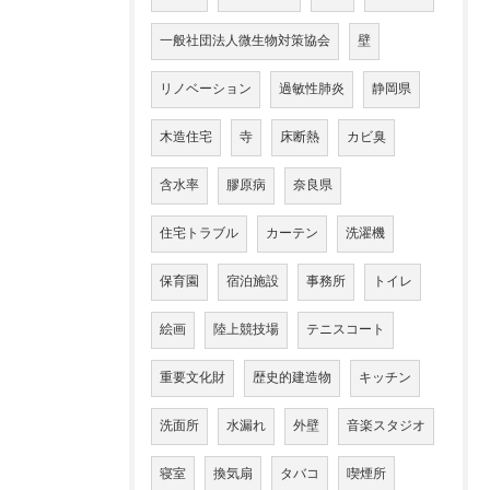
一般社団法人微生物対策協会
壁
リノベーション
過敏性肺炎
静岡県
木造住宅
寺
床断熱
カビ臭
含水率
膠原病
奈良県
住宅トラブル
カーテン
洗濯機
保育園
宿泊施設
事務所
トイレ
絵画
陸上競技場
テニスコート
重要文化財
歴史的建造物
キッチン
洗面所
水漏れ
外壁
音楽スタジオ
寝室
換気扇
タバコ
喫煙所