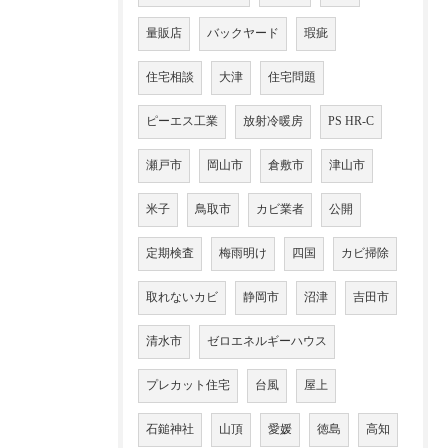
量販店
バックヤード
瑕疵
住宅相談
大津
住宅問題
ピーエス工業
放射冷暖房
PS HR-C
瀬戸市
岡山市
倉敷市
津山市
米子
鳥取市
カビ業者
公開
定期検査
梅雨明け
四国
カビ掃除
取れないカビ
静岡市
沼津
吉田市
清水市
ゼロエネルギーハウス
プレカット住宅
台風
屋上
石鎚神社
山頂
愛媛
徳島
高知