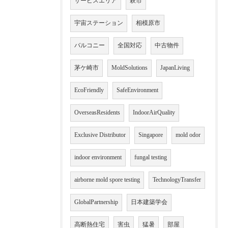
サービスエリア
萩市
宇宙ステーション
相模原市
バルコニー
全国対応
中古物件
茅ケ崎市
MoldSolutions
JapanLiving
EcoFriendly
SafeEnvironment
OverseasResidents
IndoorAirQuality
Exclusive Distributor
Singapore
mold odor
indoor environment
fungal testing
airborne mold spore testing
TechnologyTransfer
GlobalPartnership
日本建築学会
高断熱住宅
害虫
猛暑
部屋