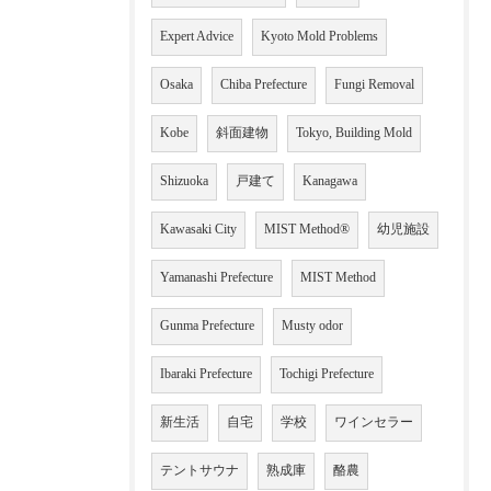
Expert Advice
Kyoto Mold Problems
Osaka
Chiba Prefecture
Fungi Removal
Kobe
斜面建物
Tokyo, Building Mold
Shizuoka
戸建て
Kanagawa
Kawasaki City
MIST Method®
幼児施設
Yamanashi Prefecture
MIST Method
Gunma Prefecture
Musty odor
Ibaraki Prefecture
Tochigi Prefecture
新生活
自宅
学校
ワインセラー
テントサウナ
熟成庫
酪農