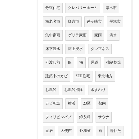
分譲住宅
クレバリーホーム
厚木市
海老名市
鎌倉市
茅ヶ崎市
平塚市
集中豪雨
ゲリラ豪雨
豪雨
洪水
床下浸水
床上浸水
ダンプネス
引渡し前
船
海
尾道
強制乾燥
建築中のカビ
ZEH住宅
東北地方
お風呂
お風呂掃除
水まわり
カビ相談
横浜
23区
都内
フィリピンパブ
錦糸町
サウナ
皇居
大使館
外務省
雨
濡れた