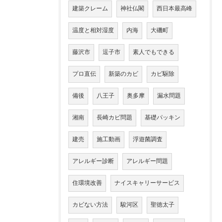
建築クレーム
神社仏閣
西日本最高峰
温度と相対湿度
内海
大磯町
藤沢市
逗子市
素人でもできる
プロ直伝
新築のカビ
カビ駆除
備後
八王子
奥多摩
漏水問題
湘南
長崎カビ問題
基礎パッキン
建売
施工動画
浮遊菌調査
アレルギー診断
アレルギー問題
住環境改善
ナイスキャリーサービス
カビない方法
駿河区
聖徳太子