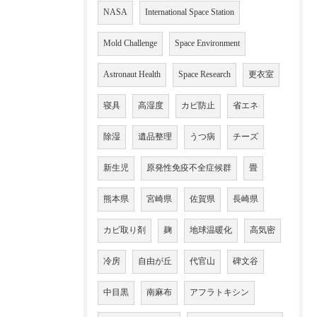
NASA
International Space Station
Mold Challenge
Space Environment
Astronaut Health
Space Research
更衣室
寝具
高湿度
カビ防止
省エネ
除湿
遺品整理
うつ病
チーズ
新生児
原発性免疫不全症候群
畳
熊本県
宮崎県
佐賀県
長崎県
カビ取り剤
麹
地球温暖化
高気密
冷房
自由が丘
代官山
碑文谷
中目黒
南麻布
アフラトキシン