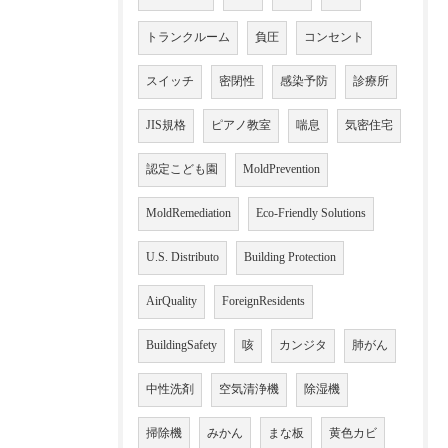
トランクルーム
負圧
コンセント
スイッチ
密閉性
感染予防
診療所
JIS規格
ピアノ教室
喘息
気密住宅
認定こども園
MoldPrevention
MoldRemediation
Eco-Friendly Solutions
U.S. Distributo
Building Protection
AirQuality
ForeignResidents
BuildingSafety
咳
カンジタ
肺がん
中性洗剤
空気清浄機
除湿機
掃除機
みかん
まな板
黄色カビ