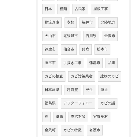
日本
種類
古民家
屋根工事
物流倉庫
衣類
福井市
北陸地方
犬山市
尾張旭市
石川県
金沢市
鈴鹿市
仙台市
鈴鹿
松本市
塩尻市
手抜き工事
蒲郡市
品川
カビの検査
カビ対策業者
建物のカビ
日本建築
越前蟹
発生
防止
福島県
アフターフォロー
カビの話
春
健康
季節対策
宜野座村
金武町
カビの特徴
名護市