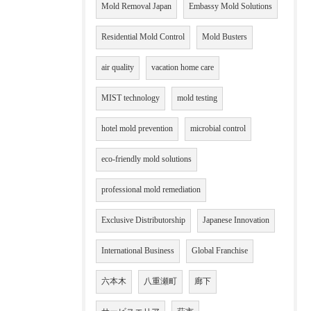
Mold Removal Japan
Embassy Mold Solutions
Residential Mold Control
Mold Busters
air quality
vacation home care
MIST technology
mold testing
hotel mold prevention
microbial control
eco-friendly mold solutions
professional mold remediation
Exclusive Distributorship
Japanese Innovation
International Business
Global Franchise
六本木
八重瀬町
廊下