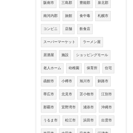
阪南市
三島郡
豊能郡
泉北郡
南河内郡
旅館
食中毒
札幌市
コンビニ
店舗
飲食店
スーパーマーケット
ラーメン屋
居酒屋
施設
ショッピングモール
老人ホーム
幼稚園
保育所
住宅
函館市
小樽市
旭川市
釧路市
帯広市
北見市
苫小牧市
江別市
那覇市
宜野湾市
浦添市
沖縄市
うるま市
松江市
浜田市
出雲市