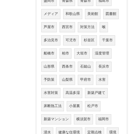
盛岡市
青森県
青森市
福島市
メディア
和歌山県
美術館
図書館
芦屋市
西宮市
対策方法
喉
多治見市
可児市
杉並区
千葉市
船橋市
柏市
大垣市
湿度管理
山形県
西条市
石鎚山
長浜市
予防策
山梨県
甲府市
水害
水害対策
高温多湿
新築戸建て
床断熱工法
小屋裏
松戸市
新築マンション
横須賀市
福岡市
浸水
健康な住環境
定期点検
環境