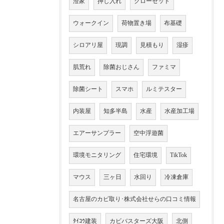
澄家
押し入れ
クローゼット
ウォークイン
荷物置き場
布基礎
シロアリ屋
現調
見積もり
湿疹
肌荒れ
除菌おじさん
ファミマ
除菌シート
スマホ
ルミテスター
内装屋
知多半島
水産
水産加工場
エアーサンプラー
空中浮遊菌
環境モニタリング
住宅環境
TikTok
マウス
三ヶ日
水回り
冷凍倉庫
名古屋のカビ取り･株式会社せらの口コミ情報
ﾀｲｺｳ建装
カビバスターズ大阪
北側