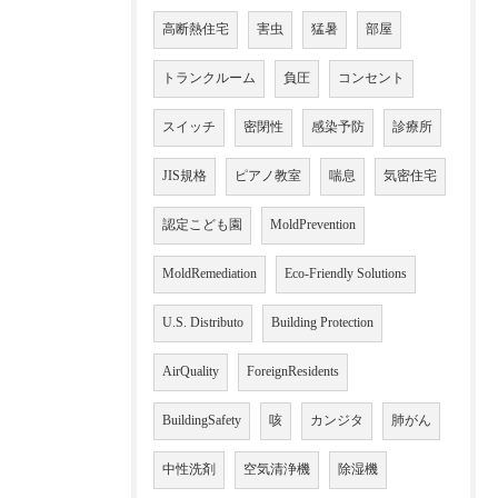
高断熱住宅
害虫
猛暑
部屋
トランクルーム
負圧
コンセント
スイッチ
密閉性
感染予防
診療所
JIS規格
ピアノ教室
喘息
気密住宅
認定こども園
MoldPrevention
MoldRemediation
Eco-Friendly Solutions
U.S. Distributo
Building Protection
AirQuality
ForeignResidents
BuildingSafety
咳
カンジタ
肺がん
中性洗剤
空気清浄機
除湿機