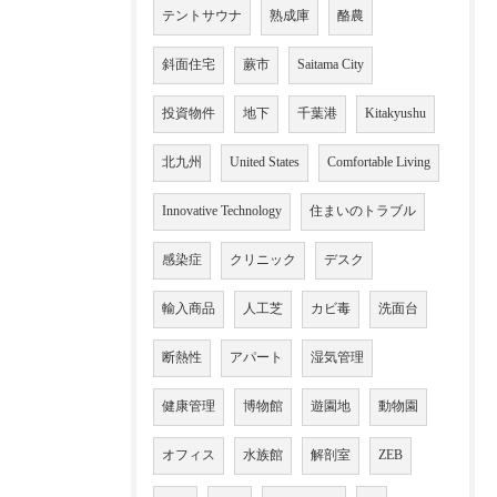
テントサウナ
熟成庫
酪農
斜面住宅
蕨市
Saitama City
投資物件
地下
千葉港
Kitakyushu
北九州
United States
Comfortable Living
Innovative Technology
住まいのトラブル
感染症
クリニック
デスク
輸入商品
人工芝
カビ毒
洗面台
断熱性
アパート
湿気管理
健康管理
博物館
遊園地
動物園
オフィス
水族館
解剖室
ZEB