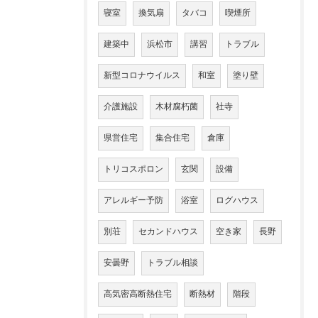
寝室
換気扇
タバコ
喫煙所
建築中
浜松市
講習
トラブル
新型コロナウイルス
和室
塗り壁
介護施設
木材腐朽菌
社寺
県営住宅
集合住宅
倉庫
トリコスポロン
玄関
設備
アレルギー予防
浴室
ログハウス
別荘
セカンドハウス
空き家
長野
安曇野
トラブル相談
高気密高断熱住宅
断熱材
階段