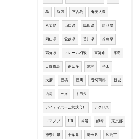
島
湿気
宮古島
奄美大島
八丈島
山口県
島根県
鳥取県
岡山県
愛媛県
香川県
徳島県
高知県
クレーム相談
東海市
篠島
日間賀島
南知多
武豊
半田
大府
豊橋
豊川
音羽蒲郡
新城
西尾
三河
トヨタ
アイディホーム株式会社
アクセス
ドアノブ
UR
常滑
師崎
東京都
神奈川県
千葉県
埼玉県
広島市