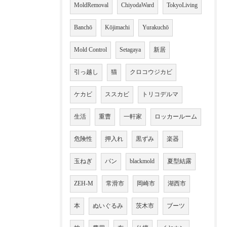
MoldRemoval
ChiyodaWard
TokyoLiving
Banchō
Kōjimachi
Yurakuchō
Mold Control
Setagaya
新居
引っ越し
猫
クロコウジカビ
ケカビ
ススカビ
トリコデルマ
生活
重曹
一軒家
ロッカールーム
危険性
押入れ
黒ずみ
楽器
玉ねぎ
パン
blackmold
夏型結露
ZEH-M
常滑市
岡崎市
湖西市
本
ぬいぐるみ
茨木市
ブーツ