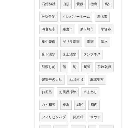
石鎚神社
山頂
愛媛
徳島
高知
分譲住宅
クレバリーホーム
厚木市
海老名市
鎌倉市
茅ヶ崎市
平塚市
集中豪雨
ゲリラ豪雨
豪雨
洪水
床下浸水
床上浸水
ダンプネス
引渡し前
船
海
尾道
強制乾燥
建築中のカビ
ZEH住宅
東北地方
お風呂
お風呂掃除
水まわり
カビ相談
横浜
23区
都内
フィリピンパブ
錦糸町
サウナ