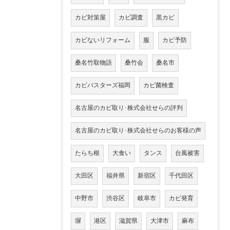
カビ対策屋
カビ調査
黒カビ
カビないリフォーム
服
カビ予防
桑名竹取物語
桑竹会
桑名市
カビバスターズ福岡
カビ菌検査
名古屋のカビ取り･株式会社せらの評判
名古屋のカビ取り･株式会社せらのお客様の声
たらち根
大食い
タンス
台風被害
大田区
福井県
新宿区
千代田区
中野市
渋谷区
岐阜市
カビ発育
塀
港区
滋賀県
大津市
麻布