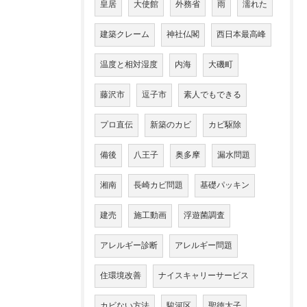
皇居
大使館
外務省
雨
濡れた
建築クレーム
神社仏閣
西日本最高峰
温度と相対湿度
内海
大磯町
藤沢市
逗子市
素人でもできる
プロ直伝
新築のカビ
カビ駆除
備後
八王子
奥多摩
漏水問題
湘南
長崎カビ問題
基礎パッキン
建売
施工動画
浮遊菌調査
アレルギー診断
アレルギー問題
住環境改善
ナイスキャリーサービス
カビない方法
駿河区
聖徳太子