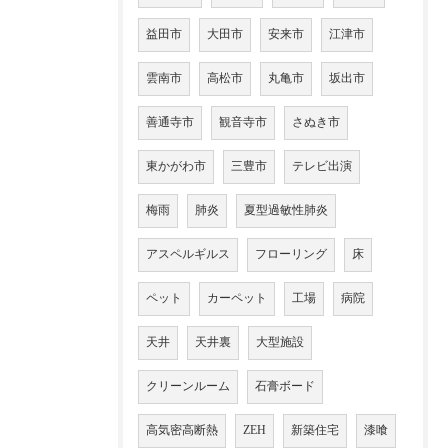
益田市
大田市
安来市
江津市
雲南市
高松市
丸亀市
坂出市
善通寺市
観音寺市
さぬき市
東かがわ市
三豊市
テレビ出演
梅雨
肺炎
夏型過敏性肺炎
アスペルギルス
フローリング
床
ペット
カーペット
工場
病院
天井
天井裏
大型施設
クリーンルーム
石膏ボード
高気密高断熱
ZEH
新築住宅
漆喰