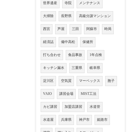
世界遺産
寺院
メンテナンス
大掃除
長野県
高級分譲マンション
西宮
芦屋
三田
阿蘇市
時局
経済誌
備中高松
保健所
打ち合わせ
食品事故
1年点検
キッチン漏水
三重県
岐阜県
淀川区
空気質
マーベックス
胞子
VAIO
講習会場
MIST工法
カビ講習
加盟店講習
水道管
水道屋
兵庫県
神戸市
姫路市