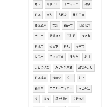
原因
高層ビル
オフィース
建築
日本
種類
古民家
屋根工事
物流倉庫
衣類
福井市
北陸地方
犬山市
尾張旭市
石川県
金沢市
鈴鹿市
仙台市
鈴鹿
松本市
塩尻市
手抜き工事
蒲郡市
品川
カビの検査
カビ対策業者
建物のカビ
日本建築
越前蟹
発生
防止
福島県
アフターフォロー
カビの話
春
健康
季節対策
宜野座村