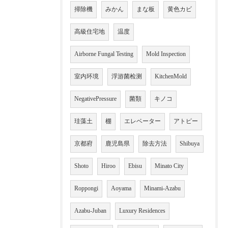
掃除機
みかん
まな板
黄色カビ
高級住宅地
温度
Airborne Fungal Testing
Mold Inspection
室内环境
浮游菌检测
KitchenMold
NegativePressure
菌類
キノコ
珪藻土
棚
エレベーター
アトピー
京都府
鹿児島県
除去方法
Shibuya
Shoto
Hiroo
Ebisu
Minato City
Roppongi
Aoyama
Minami-Azabu
Azabu-Juban
Luxury Residences