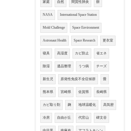
家庭
自然
間質性肺炎
餅
NASA
International Space Station
Mold Challenge
Space Environment
Astronaut Health
Space Research
更衣室
寝具
高湿度
カビ防止
省エネ
除湿
遺品整理
うつ病
チーズ
新生児
原発性免疫不全症候群
畳
熊本県
宮崎県
佐賀県
長崎県
カビ取り剤
麹
地球温暖化
高気密
冷房
自由が丘
代官山
碑文谷
中目黒
南麻布
アフラトキシン