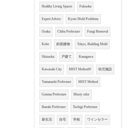
Healthy Living Spaces
Fukuoka
Expert Advice
Kyoto Mold Problems
Osaka
Chiba Prefecture
Fungi Removal
Kobe
斜面建物
Tokyo, Building Mold
Shizuoka
戸建て
Kanagawa
Kawasaki City
MIST Method®
幼児施設
Yamanashi Prefecture
MIST Method
Gunma Prefecture
Musty odor
Ibaraki Prefecture
Tochigi Prefecture
新生活
自宅
学校
ワインセラー