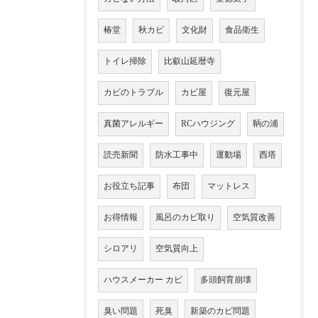
椿堂
秋カビ
文化財
食品衛生
トイレ掃除
比叡山延暦寺
カビのトラブル
カビ屋
復元屋
真菌アレルギー
RCハウジング
鞆の浦
読売新聞
防水工事中
運動場
西塔
お役立ち記事
布団
マットレス
お得情報
風呂のカビ取り
空気質改善
シロアリ
空気質向上
ハウスメーカー カビ
多頭飼育崩壊
臭い問題
死臭
新築のカビ問題