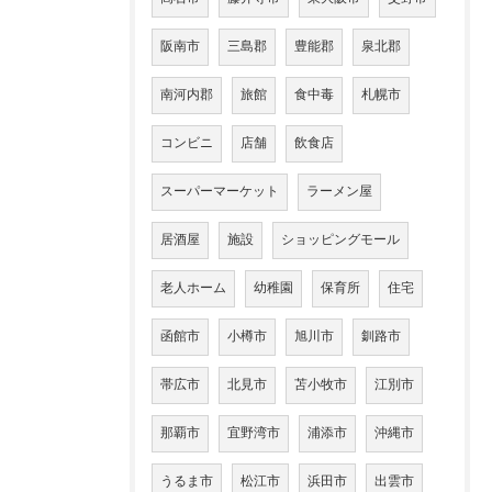
阪南市
三島郡
豊能郡
泉北郡
南河内郡
旅館
食中毒
札幌市
コンビニ
店舗
飲食店
スーパーマーケット
ラーメン屋
居酒屋
施設
ショッピングモール
老人ホーム
幼稚園
保育所
住宅
函館市
小樽市
旭川市
釧路市
帯広市
北見市
苫小牧市
江別市
那覇市
宜野湾市
浦添市
沖縄市
うるま市
松江市
浜田市
出雲市