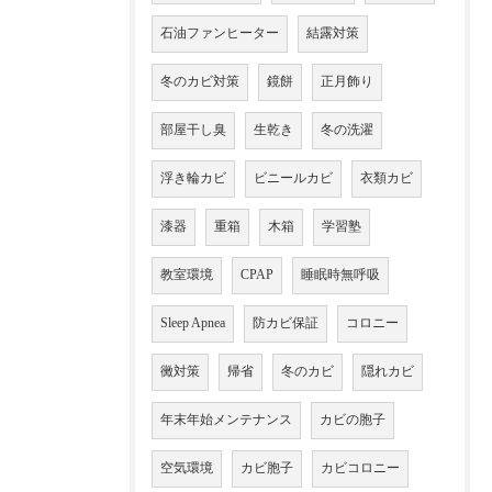
石油ファンヒーター
結露対策
冬のカビ対策
鏡餅
正月飾り
部屋干し臭
生乾き
冬の洗濯
浮き輪カビ
ビニールカビ
衣類カビ
漆器
重箱
木箱
学習塾
教室環境
CPAP
睡眠時無呼吸
Sleep Apnea
防カビ保証
コロニー
黴対策
帰省
冬のカビ
隠れカビ
年末年始メンテナンス
カビの胞子
空気環境
カビ胞子
カビコロニー