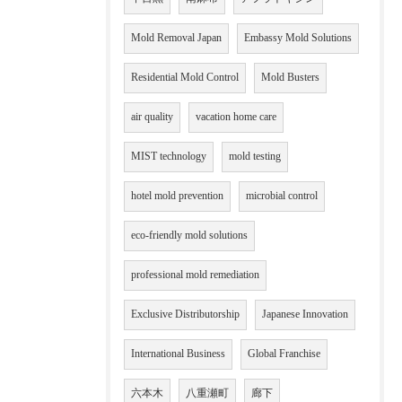
Mold Removal Japan
Embassy Mold Solutions
Residential Mold Control
Mold Busters
air quality
vacation home care
MIST technology
mold testing
hotel mold prevention
microbial control
eco-friendly mold solutions
professional mold remediation
Exclusive Distributorship
Japanese Innovation
International Business
Global Franchise
六本木
八重瀬町
廊下