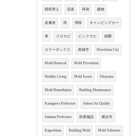
模様替え
温泉
再発
建物
皮膚炎
癌
掃除
キャンピングカー
車
クロカビ
ピンクカビ
細菌
カラーボックス
南城市
Hiroshima City
Mold Removal
Mold Prevention
Healthy Living
Mold Issues
Okayama
Mold Remediation
Building Maintenance
Kanagawa Prefecture
Indoor Air Quality
Saitama Prefecture
医療施設
横浜市
Kagoshima
Building Mold
Mold Solutions