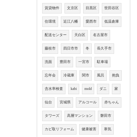
賃貸物件
文京区
目黒区
世田谷区
住環境
近江八幡
愛西市
低温倉庫
配送センター
天白区
名古屋市
藤枝市
四日市市
冬
長久手市
洗面
豊田市
一宮市
駐車場
忘年会
冷蔵庫
関市
風呂
抱負
含水率検査
kabi
mold
ダニ
家
仙台
宮城県
アルコール
赤ちゃん
タワーズ
高層マンション
磐田市
カビ取リフォーム
健康被害
寒気