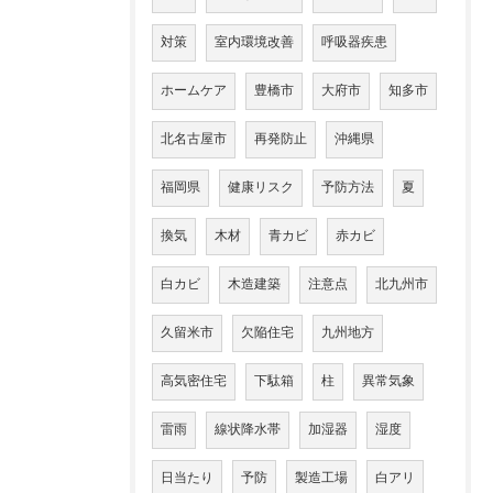
対策
室内環境改善
呼吸器疾患
ホームケア
豊橋市
大府市
知多市
北名古屋市
再発防止
沖縄県
福岡県
健康リスク
予防方法
夏
換気
木材
青カビ
赤カビ
白カビ
木造建築
注意点
北九州市
久留米市
欠陥住宅
九州地方
高気密住宅
下駄箱
柱
異常気象
雷雨
線状降水帯
加湿器
湿度
日当たり
予防
製造工場
白アリ