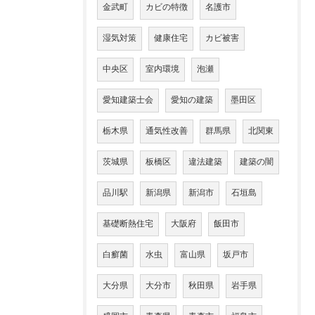
金武町
カビの特徴
名護市
湿気対策
健康住宅
カビ被害
中央区
室内環境
泡瀬
愛知建築士会
愛知の建築
墨田区
栃木県
通気性改善
群馬県
北関東
茨城県
板橋区
違法建築
建築の闇
品川駅
新潟県
新潟市
石垣島
基礎断熱住宅
大阪府
飯田市
白癬菌
水虫
富山県
坂戸市
大分県
大分市
秋田県
岩手県