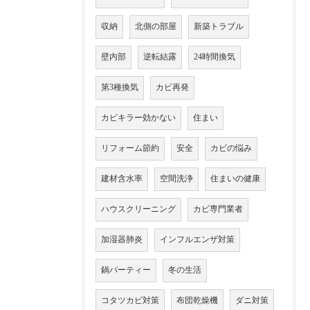
収納
北側の部屋
新築トラブル
壁内部
逆転結露
24時間換気
第3種換気
カビ再発
カビキラー効かない
住まい
リフォーム節約
安全
カビの悩み
建材含水率
空間洗浄
住まいの健康
ハウスクリーニング
カビ専門業者
加湿器肺炎
インフルエンザ対策
鍋パーティー
冬の生活
コタツカビ対策
布団乾燥機
ダニ対策