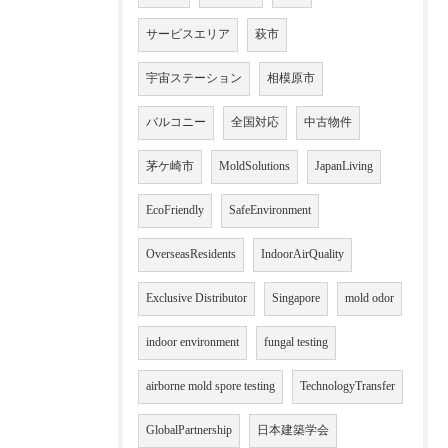
サービスエリア
萩市
宇宙ステーション
相模原市
バルコニー
全国対応
中古物件
茅ケ崎市
MoldSolutions
JapanLiving
EcoFriendly
SafeEnvironment
OverseasResidents
IndoorAirQuality
Exclusive Distributor
Singapore
mold odor
indoor environment
fungal testing
airborne mold spore testing
TechnologyTransfer
GlobalPartnership
日本建築学会