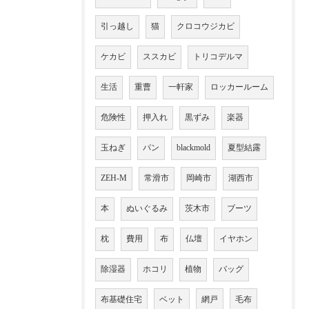
引っ越し
猫
クロコウジカビ
ケカビ
ススカビ
トリコデルマ
生活
重曹
一軒家
ロッカールーム
危険性
押入れ
黒ずみ
楽器
玉ねぎ
パン
blackmold
夏型結露
ZEH-M
常滑市
岡崎市
湖西市
本
ぬいぐるみ
茨木市
ブーツ
枕
費用
布
仏壇
イヤホン
除湿器
ホコリ
植物
バッグ
布基礎住宅
ベット
網戸
毛布