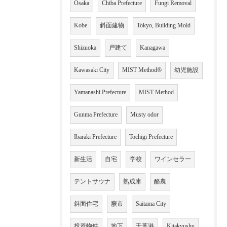
Osaka
Chiba Prefecture
Fungi Removal
Kobe
斜面建物
Tokyo, Building Mold
Shizuoka
戸建て
Kanagawa
Kawasaki City
MIST Method®
幼児施設
Yamanashi Prefecture
MIST Method
Gunma Prefecture
Musty odor
Ibaraki Prefecture
Tochigi Prefecture
新生活
自宅
学校
ワインセラー
テントサウナ
熟成庫
酪農
斜面住宅
蕨市
Saitama City
投資物件
地下
千葉港
Kitakyushu