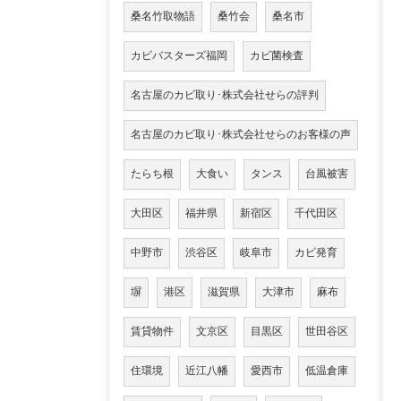
桑名竹取物語
桑竹会
桑名市
カビバスターズ福岡
カビ菌検査
名古屋のカビ取り･株式会社せらの評判
名古屋のカビ取り･株式会社せらのお客様の声
たらち根
大食い
タンス
台風被害
大田区
福井県
新宿区
千代田区
中野市
渋谷区
岐阜市
カビ発育
塀
港区
滋賀県
大津市
麻布
賃貸物件
文京区
目黒区
世田谷区
住環境
近江八幡
愛西市
低温倉庫