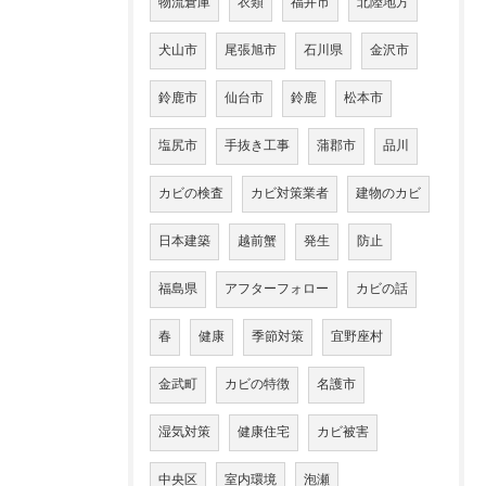
物流倉庫
衣類
福井市
北陸地方
犬山市
尾張旭市
石川県
金沢市
鈴鹿市
仙台市
鈴鹿
松本市
塩尻市
手抜き工事
蒲郡市
品川
カビの検査
カビ対策業者
建物のカビ
日本建築
越前蟹
発生
防止
福島県
アフターフォロー
カビの話
春
健康
季節対策
宜野座村
金武町
カビの特徴
名護市
湿気対策
健康住宅
カビ被害
中央区
室内環境
泡瀬