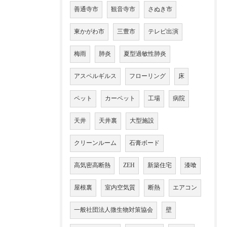
善通寺市
観音寺市
さぬき市
東かがわ市
三豊市
テレビ出演
梅雨
肺炎
夏型過敏性肺炎
アスペルギルス
フローリング
床
ペット
カーペット
工場
病院
天井
天井裏
大型施設
クリーンルーム
石膏ボード
高気密高断熱
ZEH
新築住宅
漆喰
屋根裏
室内空気質
断熱
エアコン
一般社団法人微生物対策協会
壁