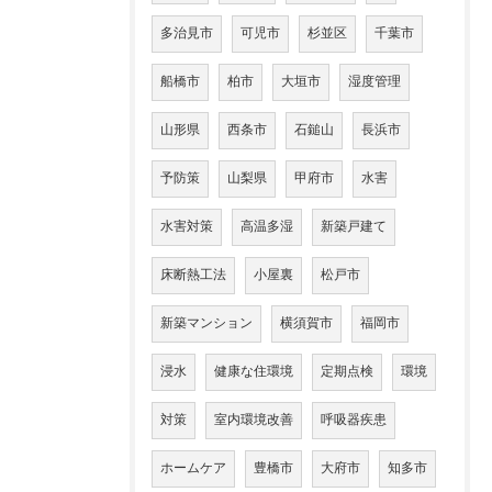
多治見市
可児市
杉並区
千葉市
船橋市
柏市
大垣市
湿度管理
山形県
西条市
石鎚山
長浜市
予防策
山梨県
甲府市
水害
水害対策
高温多湿
新築戸建て
床断熱工法
小屋裏
松戸市
新築マンション
横須賀市
福岡市
浸水
健康な住環境
定期点検
環境
対策
室内環境改善
呼吸器疾患
ホームケア
豊橋市
大府市
知多市