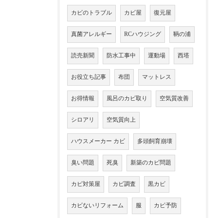
カビのトラブル
カビ屋
復元屋
真菌アレルギー
RCハウジング
鞆の浦
読売新聞
防水工事中
運動場
西塔
お役立ち記事
布団
マットレス
お得情報
風呂のカビ取り
空気質改善
シロアリ
空気質向上
ハウスメーカー カビ
多頭飼育崩壊
臭い問題
死臭
新築のカビ問題
カビ対策屋
カビ調査
黒カビ
カビないリフォーム
服
カビ予防