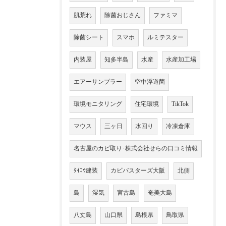
肌荒れ
除菌おじさん
ファミマ
除菌シート
スマホ
ルミテスター
内装屋
知多半島
水産
水産加工場
エアーサンプラー
空中浮遊菌
環境モニタリング
住宅環境
TikTok
マウス
三ヶ日
水回り
冷凍倉庫
名古屋のカビ取り･株式会社せらの口コミ情報
ﾀｲｺｳ建装
カビバスターズ大阪
北側
島
湿気
宮古島
奄美大島
八丈島
山口県
島根県
鳥取県