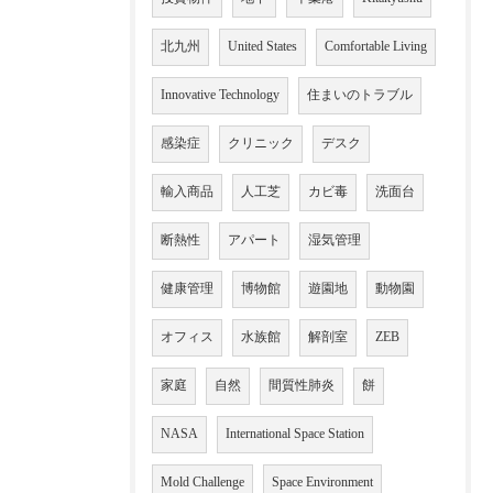
北九州
United States
Comfortable Living
Innovative Technology
住まいのトラブル
感染症
クリニック
デスク
輸入商品
人工芝
カビ毒
洗面台
断熱性
アパート
湿気管理
健康管理
博物館
遊園地
動物園
オフィス
水族館
解剖室
ZEB
家庭
自然
間質性肺炎
餅
NASA
International Space Station
Mold Challenge
Space Environment