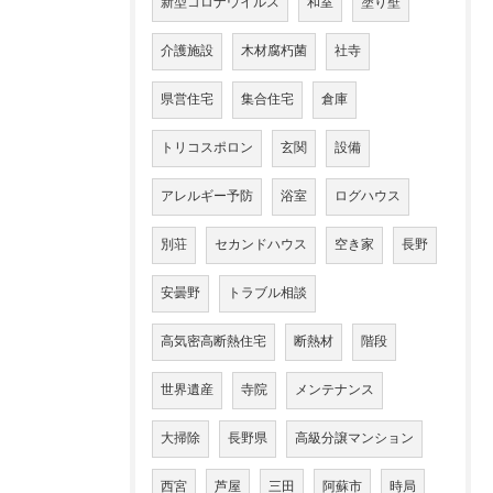
新型コロナウイルス
和室
塗り壁
介護施設
木材腐朽菌
社寺
県営住宅
集合住宅
倉庫
トリコスポロン
玄関
設備
アレルギー予防
浴室
ログハウス
別荘
セカンドハウス
空き家
長野
安曇野
トラブル相談
高気密高断熱住宅
断熱材
階段
世界遺産
寺院
メンテナンス
大掃除
長野県
高級分譲マンション
西宮
芦屋
三田
阿蘇市
時局