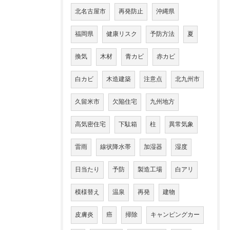
北名古屋市
再発防止
沖縄県
福岡県
健康リスク
予防方法
夏
換気
木材
青カビ
赤カビ
白カビ
木造建築
注意点
北九州市
久留米市
欠陥住宅
九州地方
高気密住宅
下駄箱
柱
異常気象
雷雨
線状降水帯
加湿器
湿度
日当たり
予防
製造工場
白アリ
模様替え
温泉
再発
建物
皮膚炎
癌
掃除
キャンピングカー