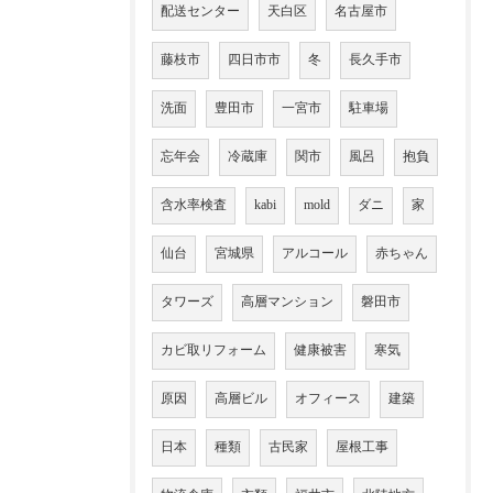
配送センター
天白区
名古屋市
藤枝市
四日市市
冬
長久手市
洗面
豊田市
一宮市
駐車場
忘年会
冷蔵庫
関市
風呂
抱負
含水率検査
kabi
mold
ダニ
家
仙台
宮城県
アルコール
赤ちゃん
タワーズ
高層マンション
磐田市
カビ取リフォーム
健康被害
寒気
原因
高層ビル
オフィース
建築
日本
種類
古民家
屋根工事