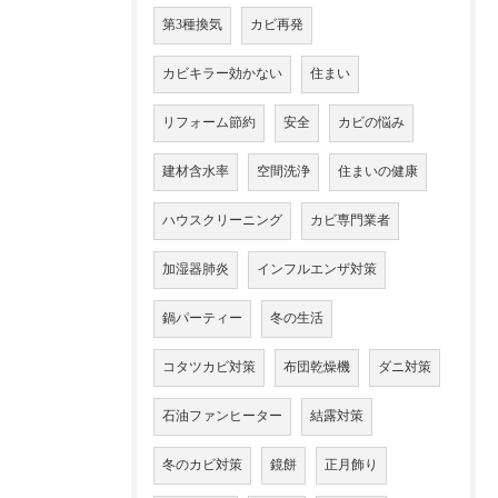
第3種換気
カビ再発
カビキラー効かない
住まい
リフォーム節約
安全
カビの悩み
建材含水率
空間洗浄
住まいの健康
ハウスクリーニング
カビ専門業者
加湿器肺炎
インフルエンザ対策
鍋パーティー
冬の生活
コタツカビ対策
布団乾燥機
ダニ対策
石油ファンヒーター
結露対策
冬のカビ対策
鏡餅
正月飾り