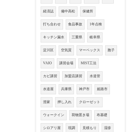
経済誌
備中高松
保健所
打ち合わせ
食品事故
1年点検
キッチン漏水
三重県
岐阜県
淀川区
空気質
マーベックス
胞子
VAIO
講習会場
MIST工法
カビ講習
加盟店講習
水道管
水道屋
兵庫県
神戸市
姫路市
澄家
押し入れ
クローゼット
ウォークイン
荷物置き場
布基礎
シロアリ屋
現調
見積もり
湿疹