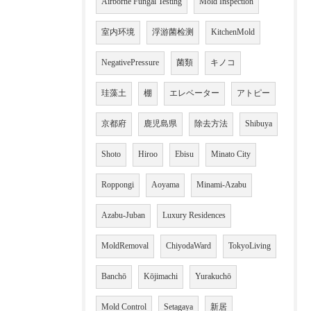
Airborne Fungal Testing
Mold Inspection
室内环境
浮游菌检测
KitchenMold
NegativePressure
菌類
キノコ
珪藻土
棚
エレベーター
アトピー
京都府
鹿児島県
除去方法
Shibuya
Shoto
Hiroo
Ebisu
Minato City
Roppongi
Aoyama
Minami-Azabu
Azabu-Juban
Luxury Residences
MoldRemoval
ChiyodaWard
TokyoLiving
Banchō
Kōjimachi
Yurakuchō
Mold Control
Setagaya
新居