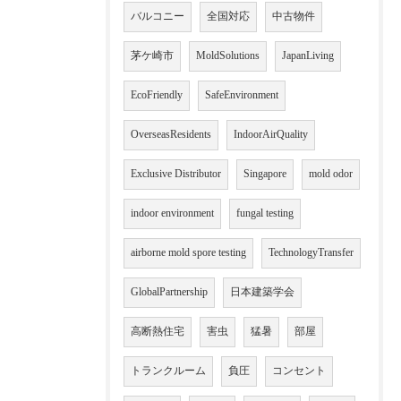
バルコニー
全国対応
中古物件
茅ケ崎市
MoldSolutions
JapanLiving
EcoFriendly
SafeEnvironment
OverseasResidents
IndoorAirQuality
Exclusive Distributor
Singapore
mold odor
indoor environment
fungal testing
airborne mold spore testing
TechnologyTransfer
GlobalPartnership
日本建築学会
高断熱住宅
害虫
猛暑
部屋
トランクルーム
負圧
コンセント