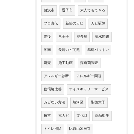
藤沢市
逗子市
素人でもできる
プロ直伝
新築のカビ
カビ駆除
備後
八王子
奥多摩
漏水問題
湘南
長崎カビ問題
基礎パッキン
建売
施工動画
浮遊菌調査
アレルギー診断
アレルギー問題
住環境改善
ナイスキャリーサービス
カビない方法
駿河区
聖徳太子
椿堂
秋カビ
文化財
食品衛生
トイレ掃除
比叡山延暦寺