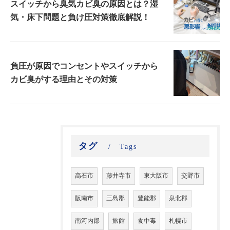
スイッチから臭気カビ臭の原因とは？湿
気・床下問題と負け圧対策徹底解説！
負圧が原因でコンセントやスイッチから
カビ臭がする理由とその対策
タグ
Tags
高石市
藤井寺市
東大阪市
交野市
阪南市
三島郡
豊能郡
泉北郡
南河内郡
旅館
食中毒
札幌市