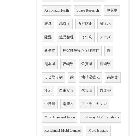
Astronaut Health
Space Research
更衣室
寝具
高湿度
カビ防止
省エネ
除湿
遺品整理
うつ病
チーズ
新生児
原発性免疫不全症候群
畳
熊本県
宮崎県
佐賀県
長崎県
カビ取り剤
麹
地球温暖化
高気密
冷房
自由が丘
代官山
碑文谷
中目黒
南麻布
アフラトキシン
Mold Removal Japan
Embassy Mold Solutions
Residential Mold Control
Mold Busters