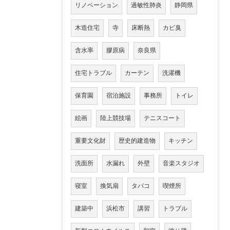
リノベーション
過敏性肺炎
静岡県
木造住宅
寺
床断熱
カビ臭
含水率
膠原病
奈良県
住宅トラブル
カーテン
洗濯機
保育園
宿泊施設
事務所
トイレ
絵画
陸上競技場
テニスコート
重要文化財
歴史的建造物
キッチン
洗面所
水漏れ
外壁
音楽スタジオ
寝室
換気扇
タバコ
喫煙所
建築中
浜松市
講習
トラブル