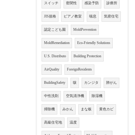
スイッチ
密閉性
感染予防
診療所
JIS規格
ピアノ教室
喘息
気密住宅
認定こども園
MoldPrevention
MoldRemediation
Eco-Friendly Solutions
U.S. Distributo
Building Protection
AirQuality
ForeignResidents
BuildingSafety
咳
カンジタ
肺がん
中性洗剤
空気清浄機
除湿機
掃除機
みかん
まな板
黄色カビ
高級住宅地
温度