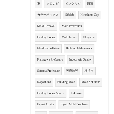
車
クロカビ
ピンクカビ
細菌
カラーボックス
南城市
Hiroshima City
Mold Removal
Mold Prevention
Healthy Living
Mold Issues
Okayama
Mold Remediation
Building Maintenance
Kanagawa Prefecture
Indoor Air Quality
Saitama Prefecture
医療施設
横浜市
Kagoshima
Building Mold
Mold Solutions
Healthy Living Spaces
Fukuoka
Expert Advice
Kyoto Mold Problems