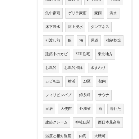
集中豪雨
ゲリラ豪雨
豪雨
洪水
床下浸水
床上浸水
ダンプネス
引渡し前
船
海
尾道
強制乾燥
建築中のカビ
ZEH住宅
東北地方
お風呂
お風呂掃除
水まわり
カビ相談
横浜
23区
都内
フィリピンパブ
錦糸町
サウナ
皇居
大使館
外務省
雨
濡れた
建築クレーム
神社仏閣
西日本最高峰
温度と相対湿度
内海
大磯町