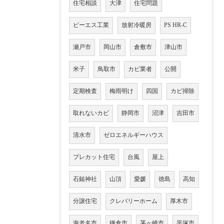
住宅相談
大津
住宅問題
ピーエス工業
放射冷暖房
PS HR-C
瀬戸市
岡山市
倉敷市
津山市
米子
鳥取市
カビ業者
公開
定期検査
梅雨明け
四国
カビ掃除
取れないカビ
静岡市
沼津
吉田市
清水市
ゼロエネルギーハウス
プレカット住宅
台風
屋上
石鎚神社
山頂
愛媛
徳島
高知
分譲住宅
クレバリーホーム
厚木市
海老名市
鎌倉市
茅ヶ崎市
平塚市