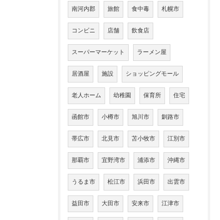
南河内郡
旅館
食中毒
札幌市
コンビニ
店舗
飲食店
スーパーマーケット
ラーメン屋
居酒屋
施設
ショッピングモール
老人ホーム
幼稚園
保育所
住宅
函館市
小樽市
旭川市
釧路市
帯広市
北見市
苫小牧市
江別市
那覇市
宜野湾市
浦添市
沖縄市
うるま市
松江市
浜田市
出雲市
益田市
大田市
安来市
江津市