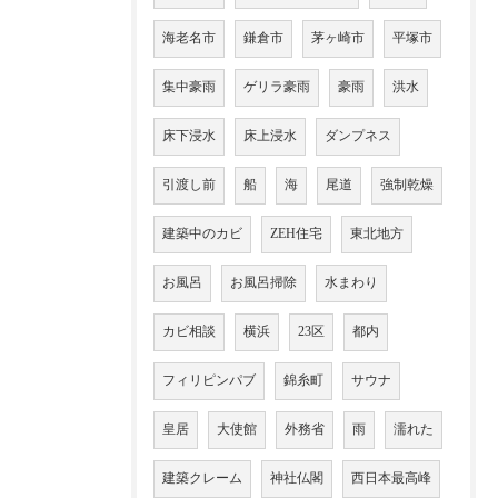
海老名市
鎌倉市
茅ヶ崎市
平塚市
集中豪雨
ゲリラ豪雨
豪雨
洪水
床下浸水
床上浸水
ダンプネス
引渡し前
船
海
尾道
強制乾燥
建築中のカビ
ZEH住宅
東北地方
お風呂
お風呂掃除
水まわり
カビ相談
横浜
23区
都内
フィリピンパブ
錦糸町
サウナ
皇居
大使館
外務省
雨
濡れた
建築クレーム
神社仏閣
西日本最高峰