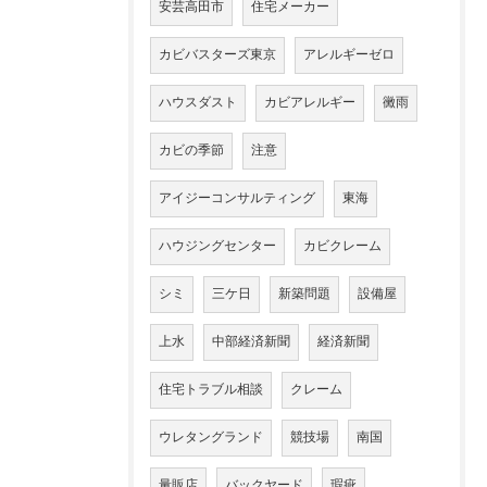
安芸高田市
住宅メーカー
カビバスターズ東京
アレルギーゼロ
ハウスダスト
カビアレルギー
黴雨
カビの季節
注意
アイジーコンサルティング
東海
ハウジングセンター
カビクレーム
シミ
三ケ日
新築問題
設備屋
上水
中部経済新聞
経済新聞
住宅トラブル相談
クレーム
ウレタングランド
競技場
南国
量販店
バックヤード
瑕疵