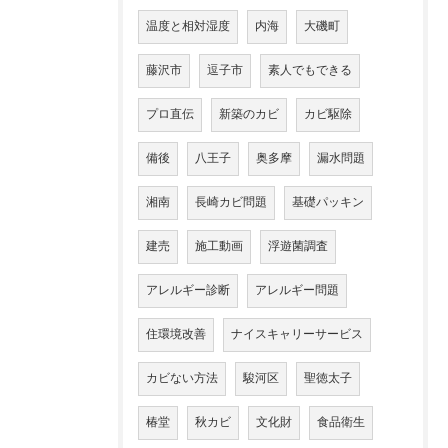
温度と相対湿度
内海
大磯町
藤沢市
逗子市
素人でもできる
プロ直伝
新築のカビ
カビ駆除
備後
八王子
奥多摩
漏水問題
湘南
長崎カビ問題
基礎パッキン
建売
施工動画
浮遊菌調査
アレルギー診断
アレルギー問題
住環境改善
ナイスキャリーサービス
カビない方法
駿河区
聖徳太子
椿堂
秋カビ
文化財
食品衛生