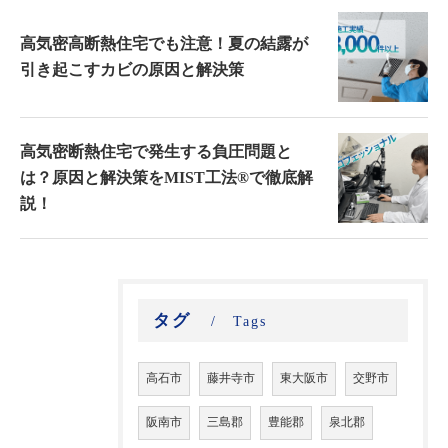
高気密高断熱住宅でも注意！夏の結露が
引き起こすカビの原因と解決策
高気密断熱住宅で発生する負圧問題と
は？原因と解決策をMIST工法®で徹底解
説！
タグ
Tags
高石市
藤井寺市
東大阪市
交野市
阪南市
三島郡
豊能郡
泉北郡