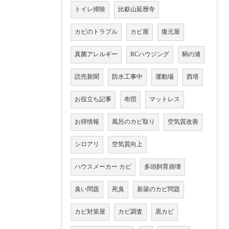
トイレ掃除
比叡山延暦寺
カビのトラブル
カビ屋
復元屋
真菌アレルギー
RCハウジング
鞆の浦
読売新聞
防水工事中
運動場
西塔
お役立ち記事
布団
マットレス
お得情報
風呂のカビ取り
空気質改善
シロアリ
空気質向上
ハウスメーカー カビ
多頭飼育崩壊
臭い問題
死臭
新築のカビ問題
カビ対策屋
カビ調査
黒カビ