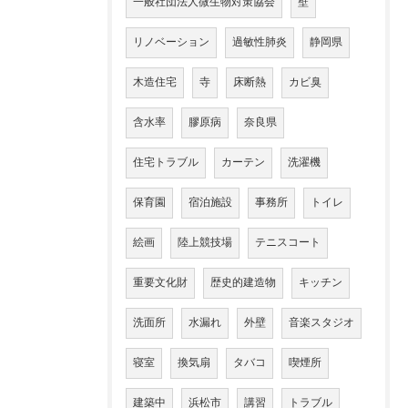
一般社団法人微生物対策協会
壁
リノベーション
過敏性肺炎
静岡県
木造住宅
寺
床断熱
カビ臭
含水率
膠原病
奈良県
住宅トラブル
カーテン
洗濯機
保育園
宿泊施設
事務所
トイレ
絵画
陸上競技場
テニスコート
重要文化財
歴史的建造物
キッチン
洗面所
水漏れ
外壁
音楽スタジオ
寝室
換気扇
タバコ
喫煙所
建築中
浜松市
講習
トラブル