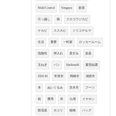
Mold Control
Setagaya
新居
引っ越し
猫
クロコウジカビ
ケカビ
ススカビ
トリコデルマ
生活
重曹
一軒家
ロッカールーム
危険性
押入れ
黒ずみ
楽器
玉ねぎ
パン
blackmold
夏型結露
ZEH-M
常滑市
岡崎市
湖西市
本
ぬいぐるみ
茨木市
ブーツ
枕
費用
布
仏壇
イヤホン
除湿器
ホコリ
植物
バッグ