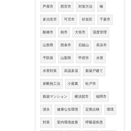
芦屋市
西宮市
対策方法
喉
多治見市
可児市
杉並区
千葉市
船橋市
柏市
大垣市
湿度管理
山形県
西条市
石鎚山
長浜市
予防策
山梨県
甲府市
水害
水害対策
高温多湿
新築戸建て
床断熱工法
小屋裏
松戸市
新築マンション
横須賀市
福岡市
浸水
健康な住環境
定期点検
環境
対策
室内環境改善
呼吸器疾患