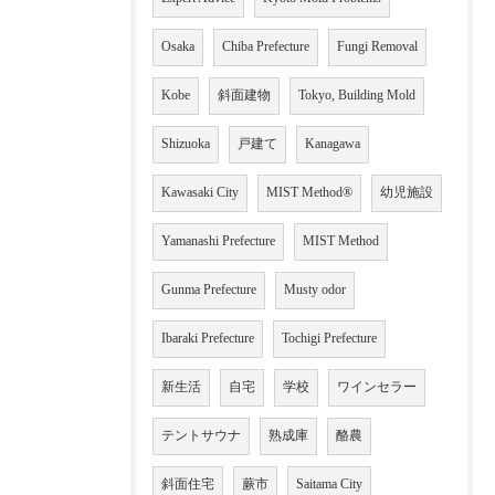
Osaka
Chiba Prefecture
Fungi Removal
Kobe
斜面建物
Tokyo, Building Mold
Shizuoka
戸建て
Kanagawa
Kawasaki City
MIST Method®
幼児施設
Yamanashi Prefecture
MIST Method
Gunma Prefecture
Musty odor
Ibaraki Prefecture
Tochigi Prefecture
新生活
自宅
学校
ワインセラー
テントサウナ
熟成庫
酪農
斜面住宅
蕨市
Saitama City