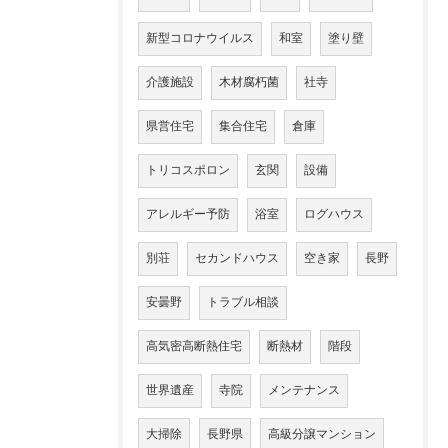
新型コロナウイルス
和室
塗り壁
介護施設
木材腐朽菌
社寺
県営住宅
集合住宅
倉庫
トリコスポロン
玄関
設備
アレルギー予防
浴室
ログハウス
別荘
セカンドハウス
空き家
長野
安曇野
トラブル相談
高気密高断熱住宅
断熱材
階段
世界遺産
寺院
メンテナンス
大掃除
長野県
高級分譲マンション