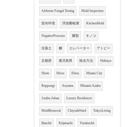
Airborne Fungal Testing
Mold Inspection
室内环境
浮游菌检测
KitchenMold
NegativePressure
菌類
キノコ
珪藻土
棚
エレベーター
アトピー
京都府
鹿児島県
除去方法
Shibuya
Shoto
Hiroo
Ebisu
Minato City
Roppongi
Aoyama
Minami-Azabu
Azabu-Juban
Luxury Residences
MoldRemoval
ChiyodaWard
TokyoLiving
Banchō
Kōjimachi
Yurakuchō