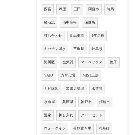
西宮
芦屋
三田
阿蘇市
時局
経済誌
備中高松
保健所
打ち合わせ
食品事故
1年点検
キッチン漏水
三重県
岐阜県
淀川区
空気質
マーベックス
胞子
VAIO
講習会場
MIST工法
カビ講習
加盟店講習
水道管
水道屋
兵庫県
神戸市
姫路市
澄家
押し入れ
クローゼット
ウォークイン
荷物置き場
布基礎