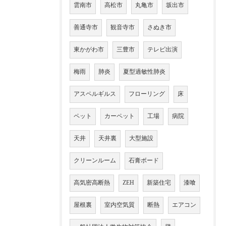
雲南市
高松市
丸亀市
坂出市
善通寺市
観音寺市
さぬき市
東かがわ市
三豊市
テレビ出演
梅雨
肺炎
夏型過敏性肺炎
アスペルギルス
フローリング
床
ペット
カーペット
工場
病院
天井
天井裏
大型施設
クリーンルーム
石膏ボード
高気密高断熱
ZEH
新築住宅
漆喰
屋根裏
室内空気質
断熱
エアコン