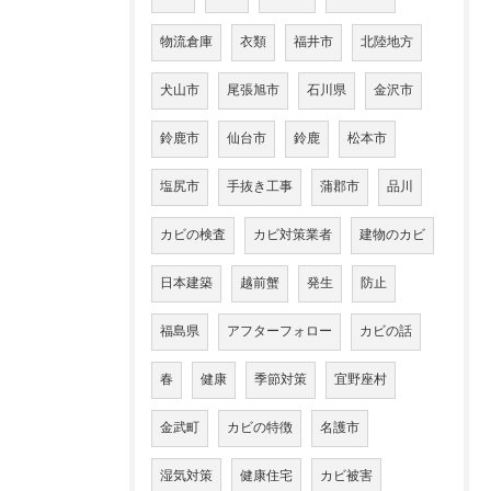
物流倉庫
衣類
福井市
北陸地方
犬山市
尾張旭市
石川県
金沢市
鈴鹿市
仙台市
鈴鹿
松本市
塩尻市
手抜き工事
蒲郡市
品川
カビの検査
カビ対策業者
建物のカビ
日本建築
越前蟹
発生
防止
福島県
アフターフォロー
カビの話
春
健康
季節対策
宜野座村
金武町
カビの特徴
名護市
湿気対策
健康住宅
カビ被害