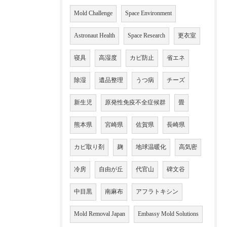
Mold Challenge
Space Environment
Astronaut Health
Space Research
更衣室
寝具
高湿度
カビ防止
省エネ
除湿
遺品整理
うつ病
チーズ
新生児
原発性免疫不全症候群
畳
熊本県
宮崎県
佐賀県
長崎県
カビ取り剤
麹
地球温暖化
高気密
冷房
自由が丘
代官山
碑文谷
中目黒
南麻布
アフラトキシン
Mold Removal Japan
Embassy Mold Solutions