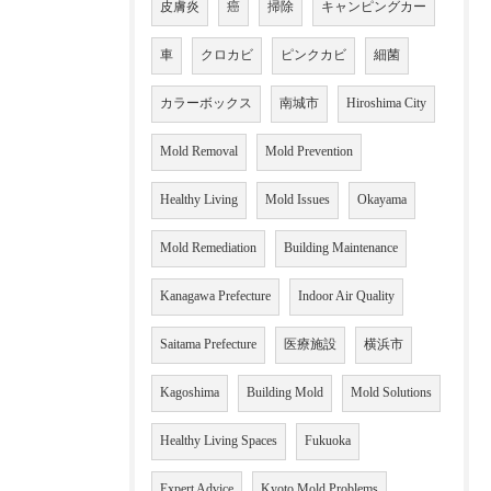
皮膚炎
癌
掃除
キャンピングカー
車
クロカビ
ピンクカビ
細菌
カラーボックス
南城市
Hiroshima City
Mold Removal
Mold Prevention
Healthy Living
Mold Issues
Okayama
Mold Remediation
Building Maintenance
Kanagawa Prefecture
Indoor Air Quality
Saitama Prefecture
医療施設
横浜市
Kagoshima
Building Mold
Mold Solutions
Healthy Living Spaces
Fukuoka
Expert Advice
Kyoto Mold Problems