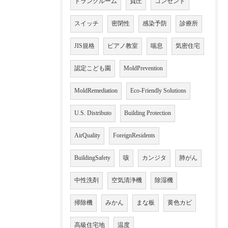
トランクルーム
負圧
コンセント
スイッチ
密閉性
感染予防
診療所
JIS規格
ピアノ教室
喘息
気密住宅
認定こども園
MoldPrevention
MoldRemediation
Eco-Friendly Solutions
U.S. Distributo
Building Protection
AirQuality
ForeignResidents
BuildingSafety
咳
カンジタ
肺がん
中性洗剤
空気清浄機
除湿機
掃除機
みかん
まな板
黄色カビ
高級住宅地
温度