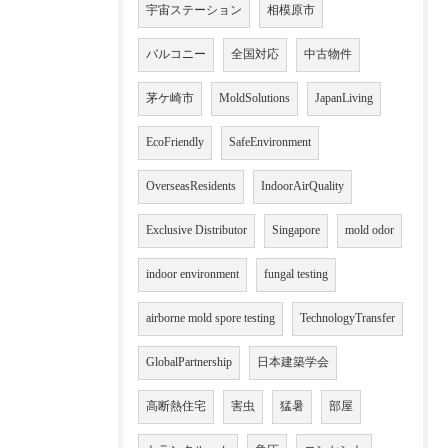
宇宙ステーション
相模原市
バルコニー
全国対応
中古物件
茅ケ崎市
MoldSolutions
JapanLiving
EcoFriendly
SafeEnvironment
OverseasResidents
IndoorAirQuality
Exclusive Distributor
Singapore
mold odor
indoor environment
fungal testing
airborne mold spore testing
TechnologyTransfer
GlobalPartnership
日本建築学会
高断熱住宅
害虫
猛暑
部屋