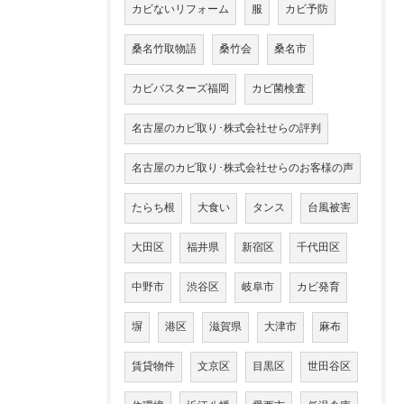
カビないリフォーム
服
カビ予防
桑名竹取物語
桑竹会
桑名市
カビバスターズ福岡
カビ菌検査
名古屋のカビ取り･株式会社せらの評判
名古屋のカビ取り･株式会社せらのお客様の声
たらち根
大食い
タンス
台風被害
大田区
福井県
新宿区
千代田区
中野市
渋谷区
岐阜市
カビ発育
塀
港区
滋賀県
大津市
麻布
賃貸物件
文京区
目黒区
世田谷区