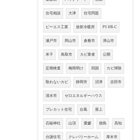
住宅相談
大津
住宅問題
ピーエス工業
放射冷暖房
PS HR-C
瀬戸市
岡山市
倉敷市
津山市
米子
鳥取市
カビ業者
公開
定期検査
梅雨明け
四国
カビ掃除
取れないカビ
静岡市
沼津
吉田市
清水市
ゼロエネルギーハウス
プレカット住宅
台風
屋上
石鎚神社
山頂
愛媛
徳島
高知
分譲住宅
クレバリーホーム
厚木市