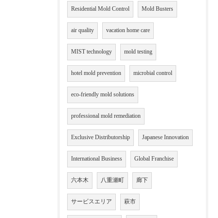
Residential Mold Control
Mold Busters
air quality
vacation home care
MIST technology
mold testing
hotel mold prevention
microbial control
eco-friendly mold solutions
professional mold remediation
Exclusive Distributorship
Japanese Innovation
International Business
Global Franchise
六本木
八重瀬町
廊下
サービスエリア
萩市