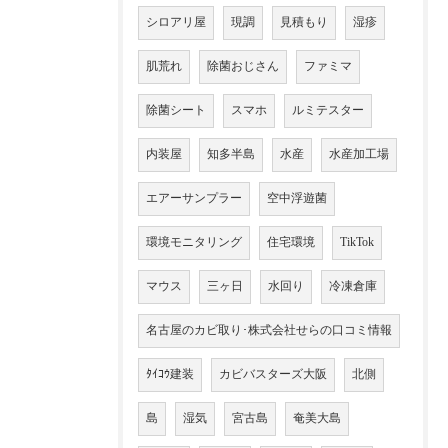
シロアリ屋
現調
見積もり
湿疹
肌荒れ
除菌おじさん
ファミマ
除菌シート
スマホ
ルミテスター
内装屋
知多半島
水産
水産加工場
エアーサンプラー
空中浮遊菌
環境モニタリング
住宅環境
TikTok
マウス
三ヶ日
水回り
冷凍倉庫
名古屋のカビ取り･株式会社せらの口コミ情報
ﾀｲｺｳ建装
カビバスターズ大阪
北側
島
湿気
宮古島
奄美大島