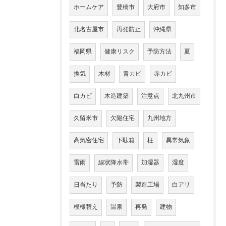
ホームケア
豊橋市
大府市
知多市
北名古屋市
再発防止
沖縄県
福岡県
健康リスク
予防方法
夏
換気
木材
青カビ
赤カビ
白カビ
木造建築
注意点
北九州市
久留米市
欠陥住宅
九州地方
高気密住宅
下駄箱
柱
異常気象
雷雨
線状降水帯
加湿器
湿度
日当たり
予防
製造工場
白アリ
模様替え
温泉
再発
建物