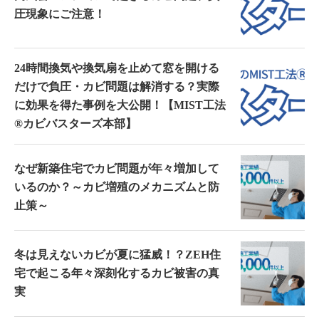
圧現象にご注意！
24時間換気や換気扇を止めて窓を開ける
だけで負圧・カビ問題は解消する？実際
に効果を得た事例を大公開！【MIST工法
®カビバスターズ本部】
なぜ新築住宅でカビ問題が年々増加して
いるのか？～カビ増殖のメカニズムと防
止策～
冬は見えないカビが夏に猛威！？ZEH住
宅で起こる年々深刻化するカビ被害の真
実