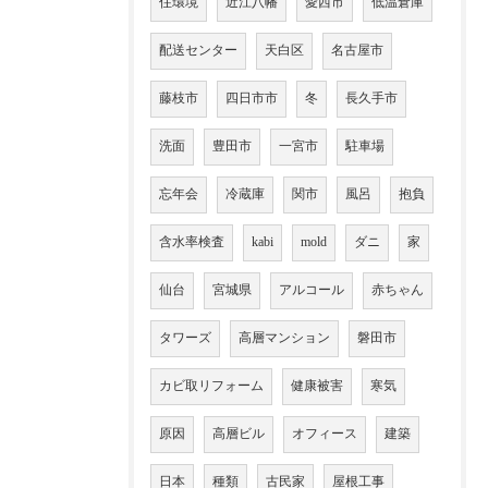
住環境
近江八幡
愛西市
低温倉庫
配送センター
天白区
名古屋市
藤枝市
四日市市
冬
長久手市
洗面
豊田市
一宮市
駐車場
忘年会
冷蔵庫
関市
風呂
抱負
含水率検査
kabi
mold
ダニ
家
仙台
宮城県
アルコール
赤ちゃん
タワーズ
高層マンション
磐田市
カビ取リフォーム
健康被害
寒気
原因
高層ビル
オフィース
建築
日本
種類
古民家
屋根工事