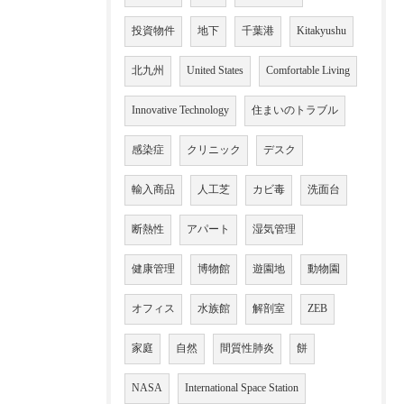
投資物件
地下
千葉港
Kitakyushu
北九州
United States
Comfortable Living
Innovative Technology
住まいのトラブル
感染症
クリニック
デスク
輸入商品
人工芝
カビ毒
洗面台
断熱性
アパート
湿気管理
健康管理
博物館
遊園地
動物園
オフィス
水族館
解剖室
ZEB
家庭
自然
間質性肺炎
餅
NASA
International Space Station