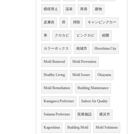
模様替え
温泉
再発
建物
皮膚炎
癌
掃除
キャンピングカー
車
クロカビ
ピンクカビ
細菌
カラーボックス
南城市
Hiroshima City
Mold Removal
Mold Prevention
Healthy Living
Mold Issues
Okayama
Mold Remediation
Building Maintenance
Kanagawa Prefecture
Indoor Air Quality
Saitama Prefecture
医療施設
横浜市
Kagoshima
Building Mold
Mold Solutions