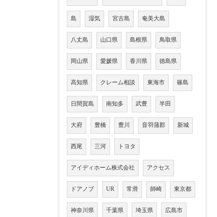
島
湿気
宮古島
奄美大島
八丈島
山口県
島根県
鳥取県
岡山県
愛媛県
香川県
徳島県
高知県
クレーム相談
東海市
篠島
日間賀島
南知多
武豊
半田
大府
豊橋
豊川
音羽蒲郡
新城
西尾
三河
トヨタ
アイディホーム株式会社
アクセス
ドアノブ
UR
常滑
師崎
東京都
神奈川県
千葉県
埼玉県
広島市