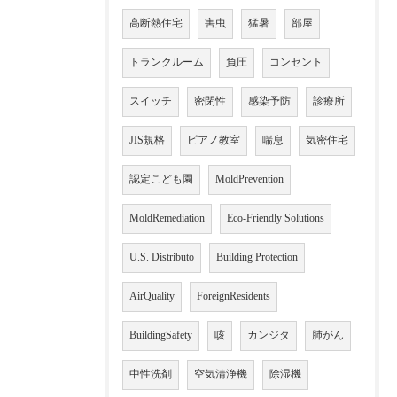
高断熱住宅
害虫
猛暑
部屋
トランクルーム
負圧
コンセント
スイッチ
密閉性
感染予防
診療所
JIS規格
ピアノ教室
喘息
気密住宅
認定こども園
MoldPrevention
MoldRemediation
Eco-Friendly Solutions
U.S. Distributo
Building Protection
AirQuality
ForeignResidents
BuildingSafety
咳
カンジタ
肺がん
中性洗剤
空気清浄機
除湿機