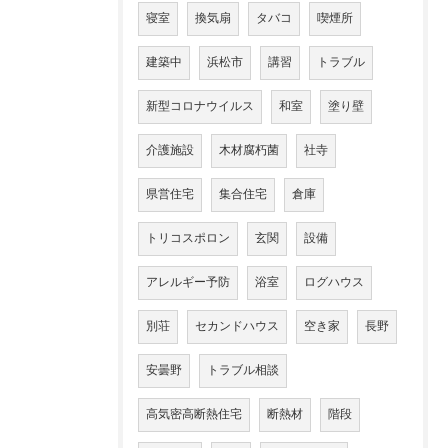
寝室
換気扇
タバコ
喫煙所
建築中
浜松市
講習
トラブル
新型コロナウイルス
和室
塗り壁
介護施設
木材腐朽菌
社寺
県営住宅
集合住宅
倉庫
トリコスポロン
玄関
設備
アレルギー予防
浴室
ログハウス
別荘
セカンドハウス
空き家
長野
安曇野
トラブル相談
高気密高断熱住宅
断熱材
階段