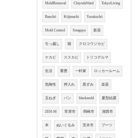
MoldRemoval
ChiyodaWard
TokyoLiving
Banchō
Kōjimachi
Yurakuchō
Mold Control
Setagaya
新居
引っ越し
猫
クロコウジカビ
ケカビ
ススカビ
トリコデルマ
生活
重曹
一軒家
ロッカールーム
危険性
押入れ
黒ずみ
楽器
玉ねぎ
パン
blackmold
夏型結露
ZEH-M
常滑市
岡崎市
湖西市
本
ぬいぐるみ
茨木市
ブーツ