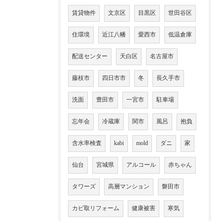
賃貸物件
文京区
目黒区
世田谷区
住環境
近江八幡
愛西市
低温倉庫
配送センター
天白区
名古屋市
藤枝市
四日市市
冬
長久手市
洗面
豊田市
一宮市
駐車場
忘年会
冷蔵庫
関市
風呂
抱負
含水率検査
kabi
mold
ダニ
家
仙台
宮城県
アルコール
赤ちゃん
タワーズ
高層マンション
磐田市
カビ取リフォーム
健康被害
寒気