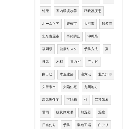
対策
室内環境改善
呼吸器疾患
ホームケア
豊橋市
大府市
知多市
北名古屋市
再発防止
沖縄県
福岡県
健康リスク
予防方法
夏
換気
木材
青カビ
赤カビ
白カビ
木造建築
注意点
北九州市
久留米市
欠陥住宅
九州地方
高気密住宅
下駄箱
柱
異常気象
雷雨
線状降水帯
加湿器
湿度
日当たり
予防
製造工場
白アリ