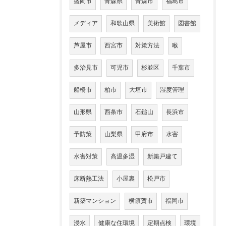
盛岡市
青森県
青森市
福島市
メディア
和歌山県
美術館
図書館
芦屋市
西宮市
対策方法
喉
多治見市
可児市
杉並区
千葉市
船橋市
柏市
大垣市
湿度管理
山形県
西条市
石鎚山
長浜市
予防策
山梨県
甲府市
水害
水害対策
高温多湿
新築戸建て
床断熱工法
小屋裏
松戸市
新築マンション
横須賀市
福岡市
浸水
健康な住環境
定期点検
環境