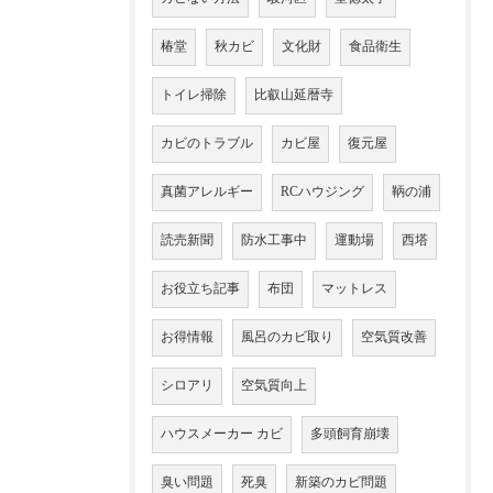
椿堂
秋カビ
文化財
食品衛生
トイレ掃除
比叡山延暦寺
カビのトラブル
カビ屋
復元屋
真菌アレルギー
RCハウジング
鞆の浦
読売新聞
防水工事中
運動場
西塔
お役立ち記事
布団
マットレス
お得情報
風呂のカビ取り
空気質改善
シロアリ
空気質向上
ハウスメーカー カビ
多頭飼育崩壊
臭い問題
死臭
新築のカビ問題