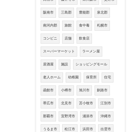
阪南市
三島郡
豊能郡
泉北郡
南河内郡
旅館
食中毒
札幌市
コンビニ
店舗
飲食店
スーパーマーケット
ラーメン屋
居酒屋
施設
ショッピングモール
老人ホーム
幼稚園
保育所
住宅
函館市
小樽市
旭川市
釧路市
帯広市
北見市
苫小牧市
江別市
那覇市
宜野湾市
浦添市
沖縄市
うるま市
松江市
浜田市
出雲市