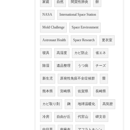
家庭
自然
間質性肺炎
餅
NASA
International Space Station
Mold Challenge
Space Environment
Astronaut Health
Space Research
更衣室
寝具
高湿度
カビ防止
省エネ
除湿
遺品整理
うつ病
チーズ
新生児
原発性免疫不全症候群
畳
熊本県
宮崎県
佐賀県
長崎県
カビ取り剤
麹
地球温暖化
高気密
冷房
自由が丘
代官山
碑文谷
中目黒
南麻布
アフラトキシン