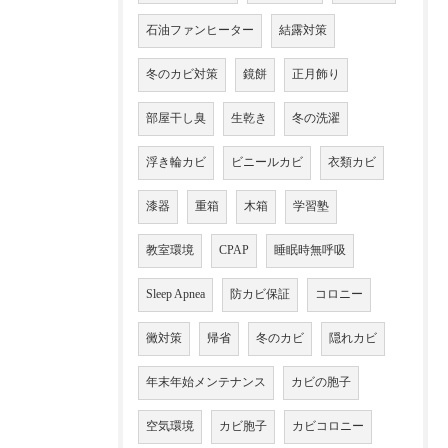
石油ファンヒーター
結露対策
冬のカビ対策
鏡餅
正月飾り
部屋干し臭
生乾き
冬の洗濯
浮き輪カビ
ビニールカビ
衣類カビ
漆器
重箱
木箱
学習塾
教室環境
CPAP
睡眠時無呼吸
Sleep Apnea
防カビ保証
コロニー
黴対策
帰省
冬のカビ
隠れカビ
年末年始メンテナンス
カビの胞子
空気環境
カビ胞子
カビコロニー