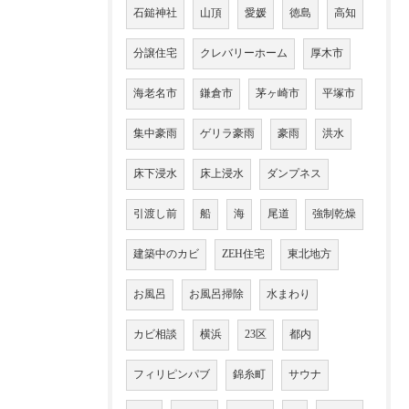
石鎚神社
山頂
愛媛
徳島
高知
分譲住宅
クレバリーホーム
厚木市
海老名市
鎌倉市
茅ヶ崎市
平塚市
集中豪雨
ゲリラ豪雨
豪雨
洪水
床下浸水
床上浸水
ダンプネス
引渡し前
船
海
尾道
強制乾燥
建築中のカビ
ZEH住宅
東北地方
お風呂
お風呂掃除
水まわり
カビ相談
横浜
23区
都内
フィリピンパブ
錦糸町
サウナ