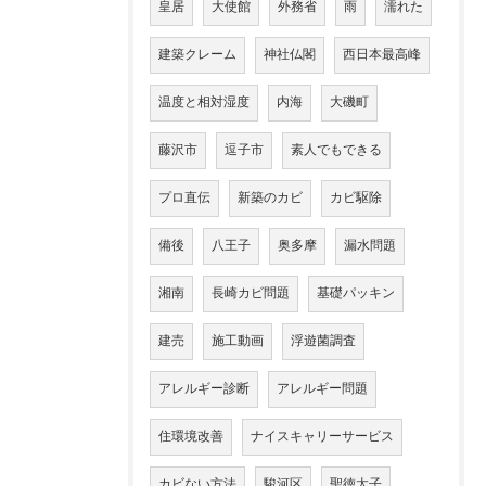
皇居
大使館
外務省
雨
濡れた
建築クレーム
神社仏閣
西日本最高峰
温度と相対湿度
内海
大磯町
藤沢市
逗子市
素人でもできる
プロ直伝
新築のカビ
カビ駆除
備後
八王子
奥多摩
漏水問題
湘南
長崎カビ問題
基礎パッキン
建売
施工動画
浮遊菌調査
アレルギー診断
アレルギー問題
住環境改善
ナイスキャリーサービス
カビない方法
駿河区
聖徳太子