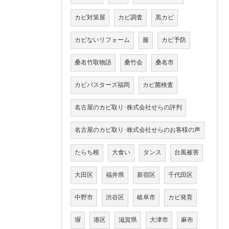
カビ対策屋
カビ調査
黒カビ
カビないリフォーム
服
カビ予防
桑名竹取物語
桑竹会
桑名市
カビバスターズ福岡
カビ菌検査
名古屋のカビ取り･株式会社せらの評判
名古屋のカビ取り･株式会社せらのお客様の声
たらち根
大食い
タンス
台風被害
大田区
福井県
新宿区
千代田区
中野市
渋谷区
岐阜市
カビ発育
塀
港区
滋賀県
大津市
麻布