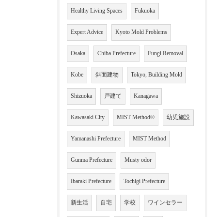
Healthy Living Spaces
Fukuoka
Expert Advice
Kyoto Mold Problems
Osaka
Chiba Prefecture
Fungi Removal
Kobe
斜面建物
Tokyo, Building Mold
Shizuoka
戸建て
Kanagawa
Kawasaki City
MIST Method®
幼児施設
Yamanashi Prefecture
MIST Method
Gunma Prefecture
Musty odor
Ibaraki Prefecture
Tochigi Prefecture
新生活
自宅
学校
ワインセラー