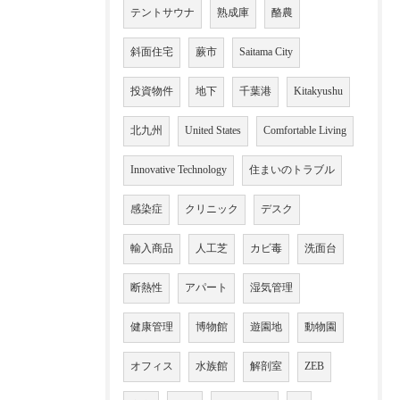
テントサウナ
熟成庫
酪農
斜面住宅
蕨市
Saitama City
投資物件
地下
千葉港
Kitakyushu
北九州
United States
Comfortable Living
Innovative Technology
住まいのトラブル
感染症
クリニック
デスク
輸入商品
人工芝
カビ毒
洗面台
断熱性
アパート
湿気管理
健康管理
博物館
遊園地
動物園
オフィス
水族館
解剖室
ZEB