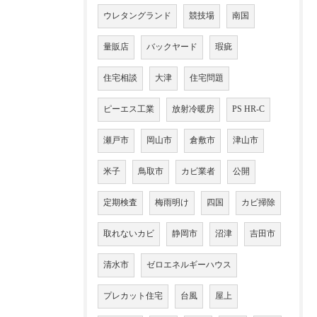
ウレタングランド
競技場
南国
量販店
バックヤード
瑕疵
住宅相談
大津
住宅問題
ピーエス工業
放射冷暖房
PS HR-C
瀬戸市
岡山市
倉敷市
津山市
米子
鳥取市
カビ業者
公開
定期検査
梅雨明け
四国
カビ掃除
取れないカビ
静岡市
沼津
吉田市
清水市
ゼロエネルギーハウス
プレカット住宅
台風
屋上