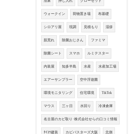
澄家
押し入れ
クローゼット
ウォークイン
荷物置き場
布基礎
シロアリ屋
現調
見積もり
湿疹
肌荒れ
除菌おじさん
ファミマ
除菌シート
スマホ
ルミテスター
内装屋
知多半島
水産
水産加工場
エアーサンプラー
空中浮遊菌
環境モニタリング
住宅環境
TikTok
マウス
三ヶ日
水回り
冷凍倉庫
名古屋のカビ取り･株式会社せらの口コミ情報
ﾀｲｺｳ建装
カビバスターズ大阪
北側