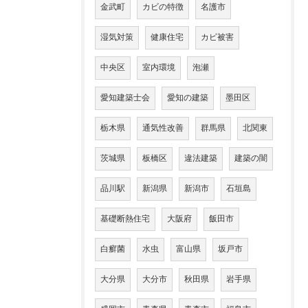
金武町
カビの特徴
名護市
湿気対策
健康住宅
カビ被害
中央区
室内環境
泡瀬
愛知建築士会
愛知の建築
墨田区
栃木県
通気性改善
群馬県
北関東
茨城県
板橋区
違法建築
建築の闇
品川駅
新潟県
新潟市
石垣島
基礎断熱住宅
大阪府
飯田市
白癬菌
水虫
富山県
坂戸市
大分県
大分市
秋田県
岩手県