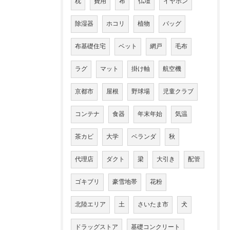
枕
費用
布
仏壇
イヤホン
除湿器
ホコリ
植物
バッグ
布基礎住宅
ベット
網戸
毛布
ラグ
マット
掛け軸
航空機
京都市
屋根
野球場
児童クラブ
コンテナ
食器
年末年始
気温
茶カビ
大学
ベランダ
秋
代理店
ダクト
梁
大引き
配管
ゴキブリ
豪雪地帯
花粉
北陸エリア
土
さいたま市
犬
ドラッグストア
基礎コンクリート