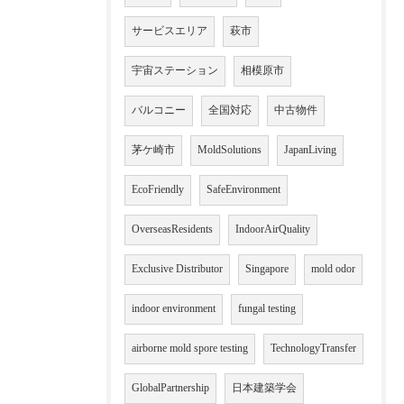
サービスエリア
萩市
宇宙ステーション
相模原市
バルコニー
全国対応
中古物件
茅ケ崎市
MoldSolutions
JapanLiving
EcoFriendly
SafeEnvironment
OverseasResidents
IndoorAirQuality
Exclusive Distributor
Singapore
mold odor
indoor environment
fungal testing
airborne mold spore testing
TechnologyTransfer
GlobalPartnership
日本建築学会