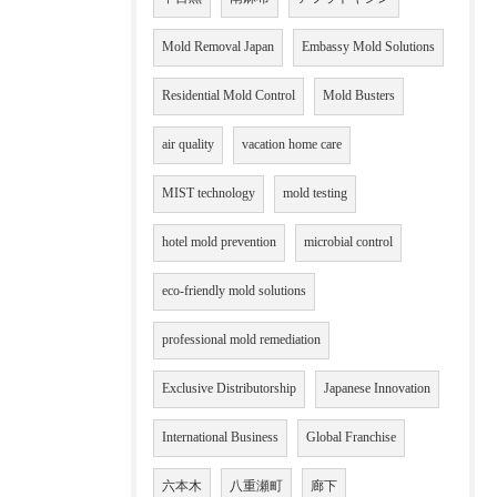
Mold Removal Japan
Embassy Mold Solutions
Residential Mold Control
Mold Busters
air quality
vacation home care
MIST technology
mold testing
hotel mold prevention
microbial control
eco-friendly mold solutions
professional mold remediation
Exclusive Distributorship
Japanese Innovation
International Business
Global Franchise
六本木
八重瀬町
廊下