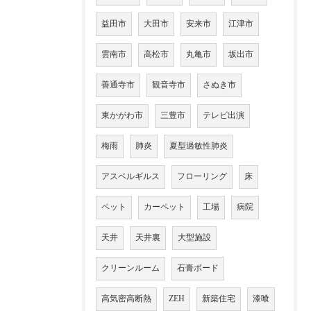
益田市
大田市
安来市
江津市
雲南市
高松市
丸亀市
坂出市
善通寺市
観音寺市
さぬき市
東かがわ市
三豊市
テレビ出演
梅雨
肺炎
夏型過敏性肺炎
アスペルギルス
フローリング
床
ペット
カーペット
工場
病院
天井
天井裏
大型施設
クリーンルーム
石膏ボード
高気密高断熱
ZEH
新築住宅
漆喰