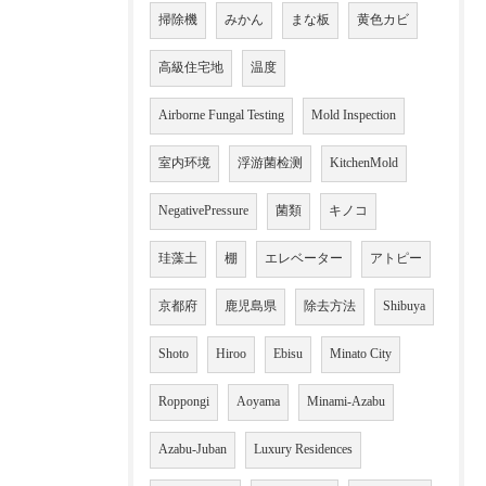
掃除機
みかん
まな板
黄色カビ
高級住宅地
温度
Airborne Fungal Testing
Mold Inspection
室内环境
浮游菌检测
KitchenMold
NegativePressure
菌類
キノコ
珪藻土
棚
エレベーター
アトピー
京都府
鹿児島県
除去方法
Shibuya
Shoto
Hiroo
Ebisu
Minato City
Roppongi
Aoyama
Minami-Azabu
Azabu-Juban
Luxury Residences