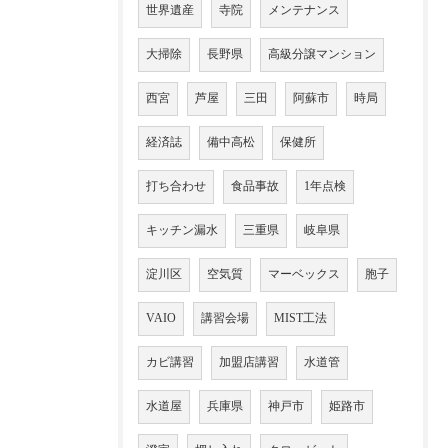
世界遺産
寺院
メンテナンス
大掃除
長野県
高級分譲マンション
西宮
芦屋
三田
阿蘇市
時局
経済誌
備中高松
保健所
打ち合わせ
食品事故
1年点検
キッチン漏水
三重県
岐阜県
淀川区
空気質
マーベックス
胞子
VAIO
講習会場
MIST工法
カビ講習
加盟店講習
水道管
水道屋
兵庫県
神戸市
姫路市