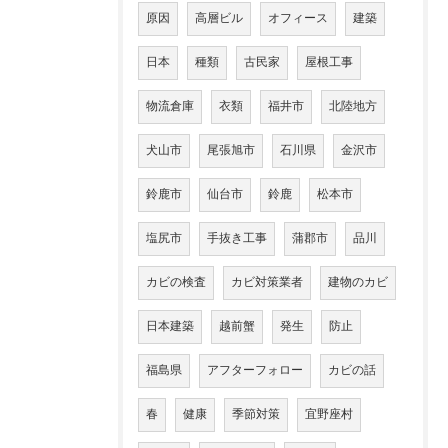
原因
高層ビル
オフィース
建築
日本
種類
古民家
屋根工事
物流倉庫
衣類
福井市
北陸地方
犬山市
尾張旭市
石川県
金沢市
鈴鹿市
仙台市
鈴鹿
松本市
塩尻市
手抜き工事
蒲郡市
品川
カビの検査
カビ対策業者
建物のカビ
日本建築
越前蟹
発生
防止
福島県
アフターフォロー
カビの話
春
健康
季節対策
宜野座村