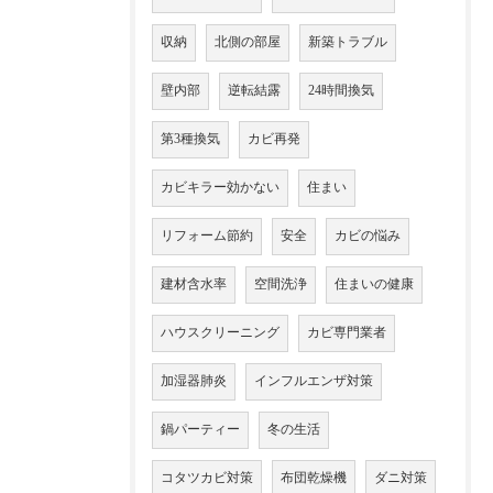
収納
北側の部屋
新築トラブル
壁内部
逆転結露
24時間換気
第3種換気
カビ再発
カビキラー効かない
住まい
リフォーム節約
安全
カビの悩み
建材含水率
空間洗浄
住まいの健康
ハウスクリーニング
カビ専門業者
加湿器肺炎
インフルエンザ対策
鍋パーティー
冬の生活
コタツカビ対策
布団乾燥機
ダニ対策