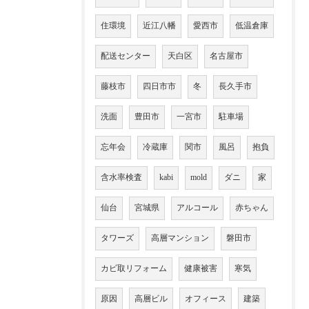
住環境
近江八幡
愛西市
低温倉庫
配送センター
天白区
名古屋市
藤枝市
四日市市
冬
長久手市
洗面
豊田市
一宮市
駐車場
忘年会
冷蔵庫
関市
風呂
抱負
含水率検査
kabi
mold
ダニ
家
仙台
宮城県
アルコール
赤ちゃん
タワーズ
高層マンション
磐田市
カビ取リフォーム
健康被害
寒気
原因
高層ビル
オフィース
建築