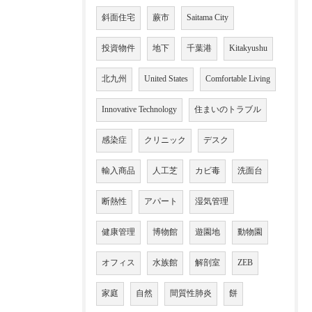
斜面住宅
蕨市
Saitama City
投資物件
地下
千葉港
Kitakyushu
北九州
United States
Comfortable Living
Innovative Technology
住まいのトラブル
感染症
クリニック
デスク
輸入商品
人工芝
カビ毒
洗面台
断熱性
アパート
湿気管理
健康管理
博物館
遊園地
動物園
オフィス
水族館
解剖室
ZEB
家庭
自然
間質性肺炎
餅