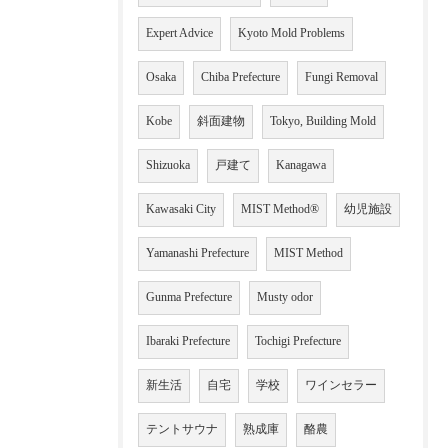
Expert Advice
Kyoto Mold Problems
Osaka
Chiba Prefecture
Fungi Removal
Kobe
斜面建物
Tokyo, Building Mold
Shizuoka
戸建て
Kanagawa
Kawasaki City
MIST Method®
幼児施設
Yamanashi Prefecture
MIST Method
Gunma Prefecture
Musty odor
Ibaraki Prefecture
Tochigi Prefecture
新生活
自宅
学校
ワインセラー
テントサウナ
熟成庫
酪農