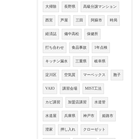
大掃除
長野県
高級分譲マンション
西宮
芦屋
三田
阿蘇市
時局
経済誌
備中高松
保健所
打ち合わせ
食品事故
1年点検
キッチン漏水
三重県
岐阜県
淀川区
空気質
マーベックス
胞子
VAIO
講習会場
MIST工法
カビ講習
加盟店講習
水道管
水道屋
兵庫県
神戸市
姫路市
澄家
押し入れ
クローゼット