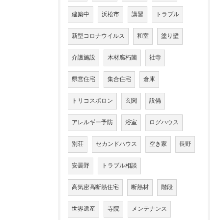
建築中
浜松市
講習
トラブル
新型コロナウイルス
和室
塗り壁
介護施設
木材腐朽菌
社寺
県営住宅
集合住宅
倉庫
トリコスポロン
玄関
設備
アレルギー予防
浴室
ログハウス
別荘
セカンドハウス
空き家
長野
安曇野
トラブル相談
高気密高断熱住宅
断熱材
階段
世界遺産
寺院
メンテナンス