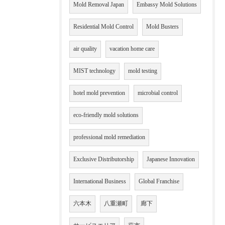
Mold Removal Japan
Embassy Mold Solutions
Residential Mold Control
Mold Busters
air quality
vacation home care
MIST technology
mold testing
hotel mold prevention
microbial control
eco-friendly mold solutions
professional mold remediation
Exclusive Distributorship
Japanese Innovation
International Business
Global Franchise
六本木
八重瀬町
廊下