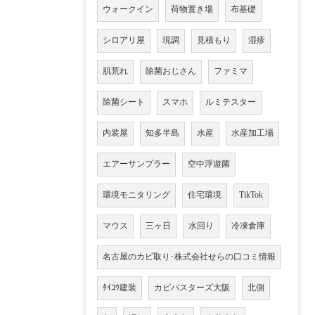
ウォークイン
荷物置き場
布基礎
シロアリ屋
現調
見積もり
湿疹
肌荒れ
除菌おじさん
ファミマ
除菌シート
スマホ
ルミテスター
内装屋
知多半島
水産
水産加工場
エアーサンプラー
空中浮遊菌
環境モニタリング
住宅環境
TikTok
マウス
三ヶ日
水回り
冷凍倉庫
名古屋のカビ取り･株式会社せらの口コミ情報
ﾀｲｺｳ建装
カビバスターズ大阪
北側