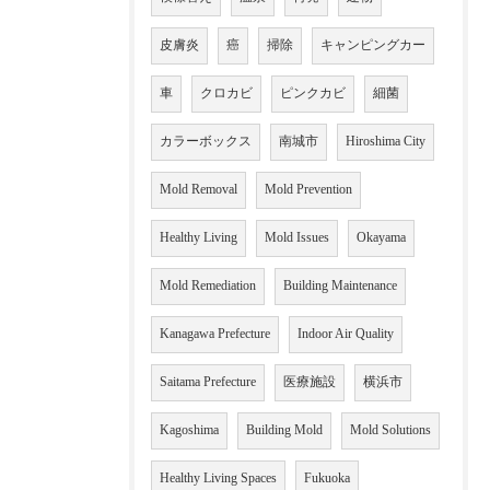
皮膚炎
癌
掃除
キャンピングカー
車
クロカビ
ピンクカビ
細菌
カラーボックス
南城市
Hiroshima City
Mold Removal
Mold Prevention
Healthy Living
Mold Issues
Okayama
Mold Remediation
Building Maintenance
Kanagawa Prefecture
Indoor Air Quality
Saitama Prefecture
医療施設
横浜市
Kagoshima
Building Mold
Mold Solutions
Healthy Living Spaces
Fukuoka