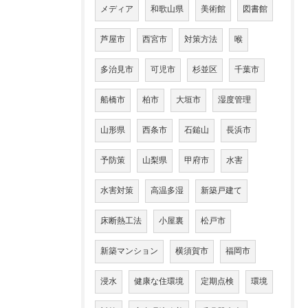
メディア
和歌山県
美術館
図書館
芦屋市
西宮市
対策方法
喉
多治見市
可児市
杉並区
千葉市
船橋市
柏市
大垣市
湿度管理
山形県
西条市
石鎚山
長浜市
予防策
山梨県
甲府市
水害
水害対策
高温多湿
新築戸建て
床断熱工法
小屋裏
松戸市
新築マンション
横須賀市
福岡市
浸水
健康な住環境
定期点検
環境