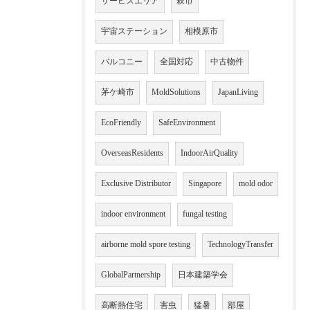
サービスエリア
萩市
宇宙ステーション
相模原市
バルコニー
全国対応
中古物件
茅ケ崎市
MoldSolutions
JapanLiving
EcoFriendly
SafeEnvironment
OverseasResidents
IndoorAirQuality
Exclusive Distributor
Singapore
mold odor
indoor environment
fungal testing
airborne mold spore testing
TechnologyTransfer
GlobalPartnership
日本建築学会
高断熱住宅
害虫
猛暑
部屋