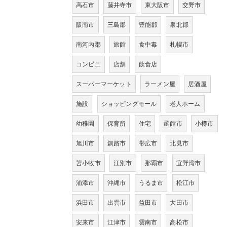
高石市
藤井寺市
東大阪市
交野市
阪南市
三島郡
豊能郡
泉北郡
南河内郡
旅館
食中毒
札幌市
コンビニ
店舗
飲食店
スーパーマーケット
ラーメン屋
居酒屋
施設
ショッピングモール
老人ホーム
幼稚園
保育所
住宅
函館市
小樽市
旭川市
釧路市
帯広市
北見市
苫小牧市
江別市
那覇市
宜野湾市
浦添市
沖縄市
うるま市
松江市
浜田市
出雲市
益田市
大田市
安来市
江津市
雲南市
高松市