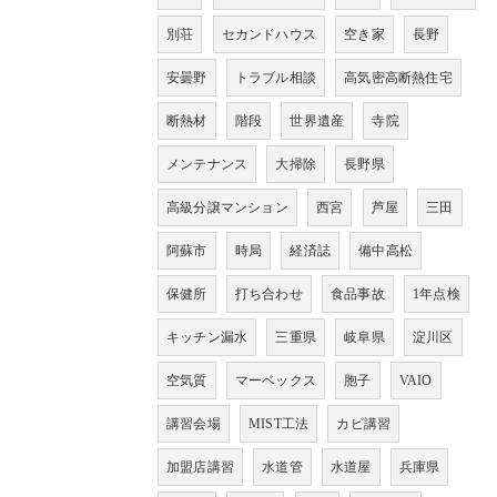
別荘
セカンドハウス
空き家
長野
安曇野
トラブル相談
高気密高断熱住宅
断熱材
階段
世界遺産
寺院
メンテナンス
大掃除
長野県
高級分譲マンション
西宮
芦屋
三田
阿蘇市
時局
経済誌
備中高松
保健所
打ち合わせ
食品事故
1年点検
キッチン漏水
三重県
岐阜県
淀川区
空気質
マーベックス
胞子
VAIO
講習会場
MIST工法
カビ講習
加盟店講習
水道管
水道屋
兵庫県