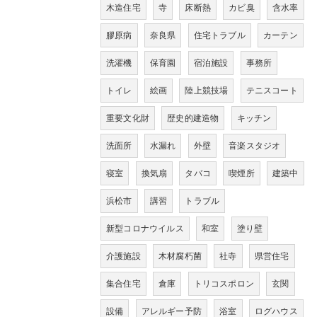
木造住宅
寺
床断熱
カビ臭
含水率
膠原病
奈良県
住宅トラブル
カーテン
洗濯機
保育園
宿泊施設
事務所
トイレ
絵画
陸上競技場
テニスコート
重要文化財
歴史的建造物
キッチン
洗面所
水漏れ
外壁
音楽スタジオ
寝室
換気扇
タバコ
喫煙所
建築中
浜松市
講習
トラブル
新型コロナウイルス
和室
塗り壁
介護施設
木材腐朽菌
社寺
県営住宅
集合住宅
倉庫
トリコスポロン
玄関
設備
アレルギー予防
浴室
ログハウス