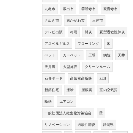
丸亀市
坂出市
善通寺市
観音寺市
さぬき市
東かがわ市
三豊市
テレビ出演
梅雨
肺炎
夏型過敏性肺炎
アスペルギルス
フローリング
床
ペット
カーペット
工場
病院
天井
天井裏
大型施設
クリーンルーム
石膏ボード
高気密高断熱
ZEH
新築住宅
漆喰
屋根裏
室内空気質
断熱
エアコン
一般社団法人微生物対策協会
壁
リノベーション
過敏性肺炎
静岡県