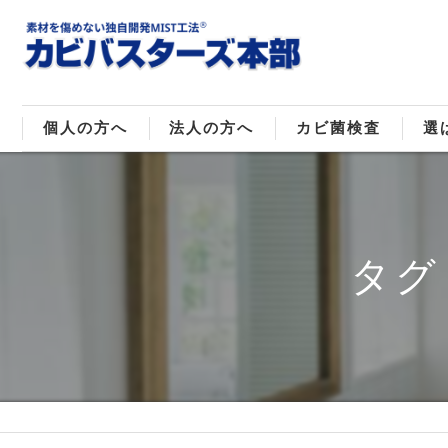
個人の方へ
法人の方へ
カビ菌検査
選
戸建てのカビ取り
販売住宅のカビ取り
カビ菌種類
MI
マンションのカビ取り
倉庫･工場のカビ取り
ご
タグ
店舗のカビ取り
介護施設のカビ取り
レジャー施設のカビ取り
大浴場･ホテルのカビ取り