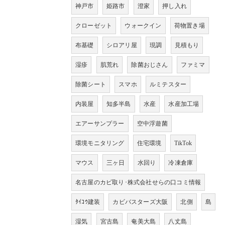
神戸市
姫路市
澄家
押し入れ
クローゼット
ウォークイン
荷物置き場
布基礎
シロアリ屋
現調
見積もり
湿疹
肌荒れ
除菌おじさん
ファミマ
除菌シート
スマホ
ルミテスター
内装屋
知多半島
水産
水産加工場
エアーサンプラー
空中浮遊菌
環境モニタリング
住宅環境
TikTok
マウス
三ヶ日
水回り
冷凍倉庫
名古屋のカビ取り･株式会社せらの口コミ情報
ﾀｲｺｳ建装
カビバスターズ大阪
北側
島
湿気
宮古島
奄美大島
八丈島