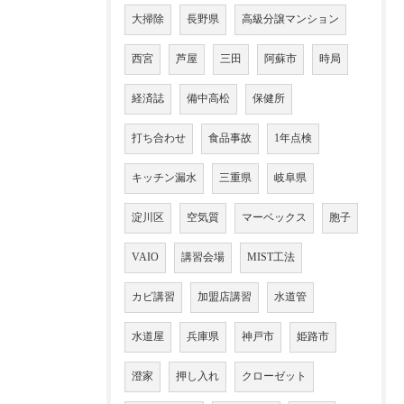
大掃除
長野県
高級分譲マンション
西宮
芦屋
三田
阿蘇市
時局
経済誌
備中高松
保健所
打ち合わせ
食品事故
1年点検
キッチン漏水
三重県
岐阜県
淀川区
空気質
マーベックス
胞子
VAIO
講習会場
MIST工法
カビ講習
加盟店講習
水道管
水道屋
兵庫県
神戸市
姫路市
澄家
押し入れ
クローゼット