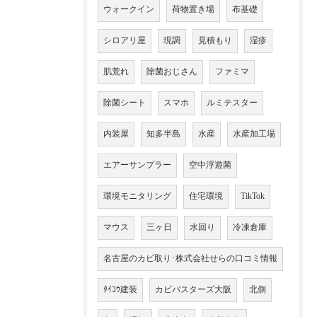
ウォークイン
荷物置き場
布基礎
シロアリ屋
現調
見積もり
湿疹
肌荒れ
除菌おじさん
ファミマ
除菌シート
スマホ
ルミテスター
内装屋
知多半島
水産
水産加工場
エアーサンプラー
空中浮遊菌
環境モニタリング
住宅環境
TikTok
マウス
三ヶ日
水回り
冷凍倉庫
名古屋のカビ取り･株式会社せらの口コミ情報
ﾀｲｺｳ建装
カビバスターズ大阪
北側