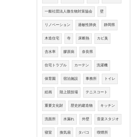
一般社団法人微生物対策協会
壁
リノベーション
過敏性肺炎
静岡県
木造住宅
寺
床断熱
カビ臭
含水率
膠原病
奈良県
住宅トラブル
カーテン
洗濯機
保育園
宿泊施設
事務所
トイレ
絵画
陸上競技場
テニスコート
重要文化財
歴史的建造物
キッチン
洗面所
水漏れ
外壁
音楽スタジオ
寝室
換気扇
タバコ
喫煙所