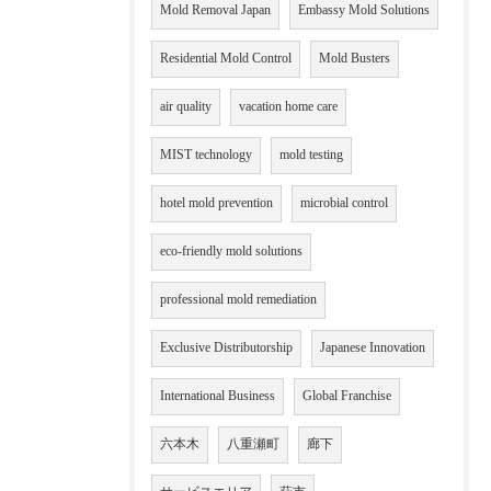
Mold Removal Japan
Embassy Mold Solutions
Residential Mold Control
Mold Busters
air quality
vacation home care
MIST technology
mold testing
hotel mold prevention
microbial control
eco-friendly mold solutions
professional mold remediation
Exclusive Distributorship
Japanese Innovation
International Business
Global Franchise
六本木
八重瀬町
廊下