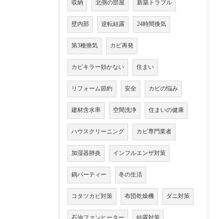
収納
北側の部屋
新築トラブル
壁内部
逆転結露
24時間換気
第3種換気
カビ再発
カビキラー効かない
住まい
リフォーム節約
安全
カビの悩み
建材含水率
空間洗浄
住まいの健康
ハウスクリーニング
カビ専門業者
加湿器肺炎
インフルエンザ対策
鍋パーティー
冬の生活
コタツカビ対策
布団乾燥機
ダニ対策
石油ファンヒーター
結露対策