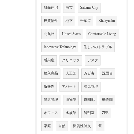
斜面住宅
蕨市
Saitama City
投資物件
地下
千葉港
Kitakyushu
北九州
United States
Comfortable Living
Innovative Technology
住まいのトラブル
感染症
クリニック
デスク
輸入商品
人工芝
カビ毒
洗面台
断熱性
アパート
湿気管理
健康管理
博物館
遊園地
動物園
オフィス
水族館
解剖室
ZEB
家庭
自然
間質性肺炎
餅