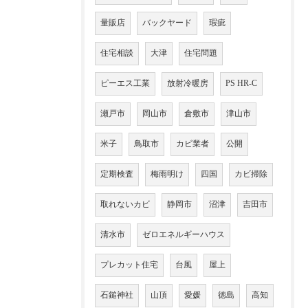
量販店
バックヤード
瑕疵
住宅相談
大津
住宅問題
ピーエス工業
放射冷暖房
PS HR-C
瀬戸市
岡山市
倉敷市
津山市
米子
鳥取市
カビ業者
公開
定期検査
梅雨明け
四国
カビ掃除
取れないカビ
静岡市
沼津
吉田市
清水市
ゼロエネルギーハウス
プレカット住宅
台風
屋上
石鎚神社
山頂
愛媛
徳島
高知