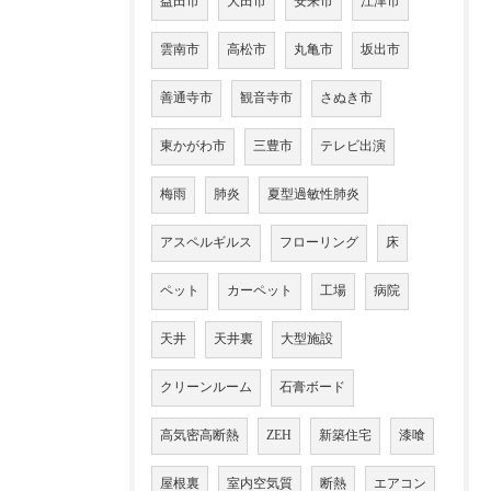
益田市
大田市
安来市
江津市
雲南市
高松市
丸亀市
坂出市
善通寺市
観音寺市
さぬき市
東かがわ市
三豊市
テレビ出演
梅雨
肺炎
夏型過敏性肺炎
アスペルギルス
フローリング
床
ペット
カーペット
工場
病院
天井
天井裏
大型施設
クリーンルーム
石膏ボード
高気密高断熱
ZEH
新築住宅
漆喰
屋根裏
室内空気質
断熱
エアコン