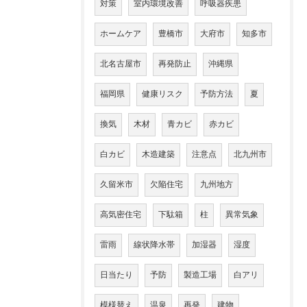
対策
室内環境改善
呼吸器疾患
ホームケア
豊橋市
大府市
知多市
北名古屋市
再発防止
沖縄県
福岡県
健康リスク
予防方法
夏
換気
木材
青カビ
赤カビ
白カビ
木造建築
注意点
北九州市
久留米市
欠陥住宅
九州地方
高気密住宅
下駄箱
柱
異常気象
雷雨
線状降水帯
加湿器
湿度
日当たり
予防
製造工場
白アリ
模様替え
温泉
再発
建物