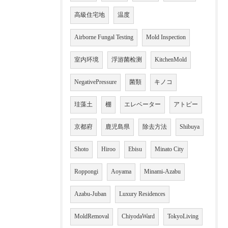
高級住宅地
温度
Airborne Fungal Testing
Mold Inspection
室内环境
浮游菌检测
KitchenMold
NegativePressure
菌類
キノコ
珪藻土
棚
エレベーター
アトピー
京都府
鹿児島県
除去方法
Shibuya
Shoto
Hiroo
Ebisu
Minato City
Roppongi
Aoyama
Minami-Azabu
Azabu-Juban
Luxury Residences
MoldRemoval
ChiyodaWard
TokyoLiving