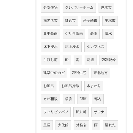
分譲住宅
クレバリーホーム
厚木市
海老名市
鎌倉市
茅ヶ崎市
平塚市
集中豪雨
ゲリラ豪雨
豪雨
洪水
床下浸水
床上浸水
ダンプネス
引渡し前
船
海
尾道
強制乾燥
建築中のカビ
ZEH住宅
東北地方
お風呂
お風呂掃除
水まわり
カビ相談
横浜
23区
都内
フィリピンパブ
錦糸町
サウナ
皇居
大使館
外務省
雨
濡れた