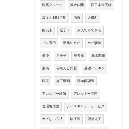
建築クレーム
神社仏閣
西日本最高峰
温度と相対湿度
内海
大磯町
藤沢市
逗子市
素人でもできる
プロ直伝
新築のカビ
カビ駆除
備後
八王子
奥多摩
漏水問題
湘南
長崎カビ問題
基礎パッキン
建売
施工動画
浮遊菌調査
アレルギー診断
アレルギー問題
住環境改善
ナイスキャリーサービス
カビない方法
駿河区
聖徳太子