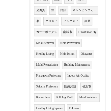
皮膚炎
癌
掃除
キャンピングカー
車
クロカビ
ピンクカビ
細菌
カラーボックス
南城市
Hiroshima City
Mold Removal
Mold Prevention
Healthy Living
Mold Issues
Okayama
Mold Remediation
Building Maintenance
Kanagawa Prefecture
Indoor Air Quality
Saitama Prefecture
医療施設
横浜市
Kagoshima
Building Mold
Mold Solutions
Healthy Living Spaces
Fukuoka