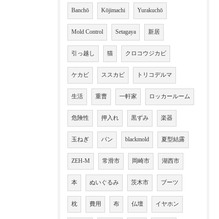
Banchō
Kōjimachi
Yurakuchō
Mold Control
Setagaya
新居
引っ越し
猫
クロコウジカビ
ケカビ
ススカビ
トリコデルマ
生活
重曹
一軒家
ロッカールーム
危険性
押入れ
黒ずみ
楽器
玉ねぎ
パン
blackmold
夏型結露
ZEH-M
常滑市
岡崎市
湖西市
本
ぬいぐるみ
茨木市
ブーツ
枕
費用
布
仏壇
イヤホン