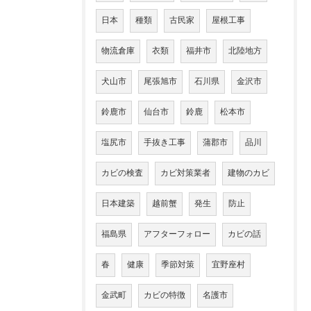
日本
種類
古民家
屋根工事
物流倉庫
衣類
福井市
北陸地方
犬山市
尾張旭市
石川県
金沢市
鈴鹿市
仙台市
鈴鹿
松本市
塩尻市
手抜き工事
蒲郡市
品川
カビの検査
カビ対策業者
建物のカビ
日本建築
越前蟹
発生
防止
福島県
アフターフォロー
カビの話
春
健康
季節対策
宜野座村
金武町
カビの特徴
名護市