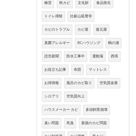
椿堂
秋カビ
文化財
食品衛生
トイレ掃除
比叡山延暦寺
カビのトラブル
カビ屋
復元屋
真菌アレルギー
RCハウジング
鞆の浦
読売新聞
防水工事中
運動場
西塔
お役立ち記事
布団
マットレス
お得情報
風呂のカビ取り
空気質改善
シロアリ
空気質向上
ハウスメーカー カビ
多頭飼育崩壊
臭い問題
死臭
新築のカビ問題