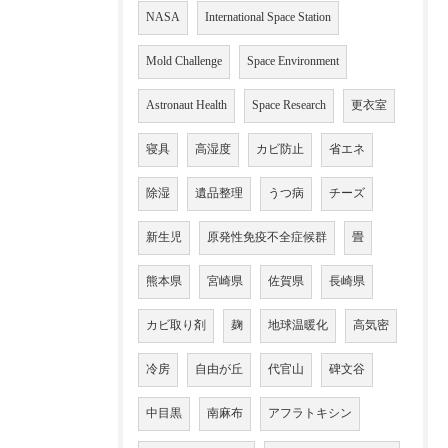
NASA
International Space Station
Mold Challenge
Space Environment
Astronaut Health
Space Research
更衣室
寝具
高湿度
カビ防止
省エネ
除湿
遺品整理
うつ病
チーズ
新生児
原発性免疫不全症候群
畳
熊本県
宮崎県
佐賀県
長崎県
カビ取り剤
麹
地球温暖化
高気密
冷房
自由が丘
代官山
碑文谷
中目黒
南麻布
アフラトキシン