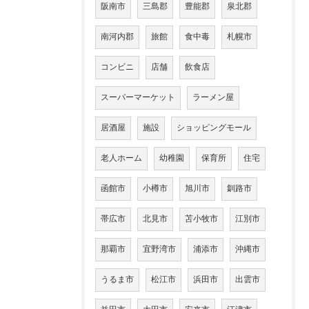
阪南市
三島郡
豊能郡
泉北郡
南河内郡
旅館
食中毒
札幌市
コンビニ
店舗
飲食店
スーパーマーケット
ラーメン屋
居酒屋
施設
ショッピングモール
老人ホーム
幼稚園
保育所
住宅
函館市
小樽市
旭川市
釧路市
帯広市
北見市
苫小牧市
江別市
那覇市
宜野湾市
浦添市
沖縄市
うるま市
松江市
浜田市
出雲市