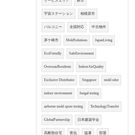
サービスエリア
萩市
宇宙ステーション
相模原市
バルコニー
全国対応
中古物件
茅ケ崎市
MoldSolutions
JapanLiving
EcoFriendly
SafeEnvironment
OverseasResidents
IndoorAirQuality
Exclusive Distributor
Singapore
mold odor
indoor environment
fungal testing
airborne mold spore testing
TechnologyTransfer
GlobalPartnership
日本建築学会
高断熱住宅
害虫
猛暑
部屋