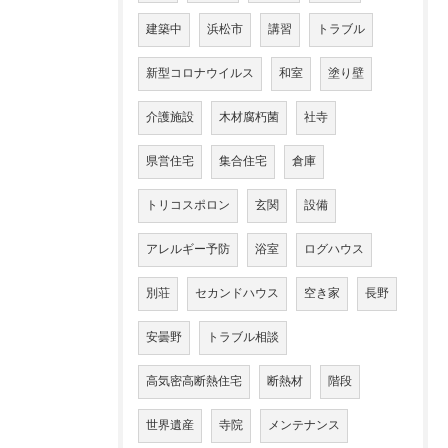
建築中
浜松市
講習
トラブル
新型コロナウイルス
和室
塗り壁
介護施設
木材腐朽菌
社寺
県営住宅
集合住宅
倉庫
トリコスポロン
玄関
設備
アレルギー予防
浴室
ログハウス
別荘
セカンドハウス
空き家
長野
安曇野
トラブル相談
高気密高断熱住宅
断熱材
階段
世界遺産
寺院
メンテナンス