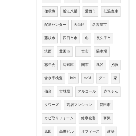
住環境
近江八幡
愛西市
低温倉庫
配送センター
天白区
名古屋市
藤枝市
四日市市
冬
長久手市
洗面
豊田市
一宮市
駐車場
忘年会
冷蔵庫
関市
風呂
抱負
含水率検査
kabi
mold
ダニ
家
仙台
宮城県
アルコール
赤ちゃん
タワーズ
高層マンション
磐田市
カビ取リフォーム
健康被害
寒気
原因
高層ビル
オフィース
建築