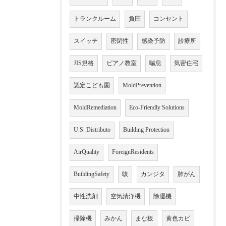
トランクルーム
負圧
コンセント
スイッチ
密閉性
感染予防
診療所
JIS規格
ピアノ教室
喘息
気密住宅
認定こども園
MoldPrevention
MoldRemediation
Eco-Friendly Solutions
U.S. Distributo
Building Protection
AirQuality
ForeignResidents
BuildingSafety
咳
カンジタ
肺がん
中性洗剤
空気清浄機
除湿機
掃除機
みかん
まな板
黄色カビ