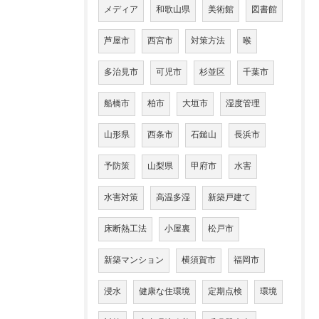
メディア
和歌山県
美術館
図書館
芦屋市
西宮市
対策方法
喉
多治見市
可児市
杉並区
千葉市
船橋市
柏市
大垣市
湿度管理
山形県
西条市
石鎚山
長浜市
予防策
山梨県
甲府市
水害
水害対策
高温多湿
新築戸建て
床断熱工法
小屋裏
松戸市
新築マンション
横須賀市
福岡市
浸水
健康な住環境
定期点検
環境