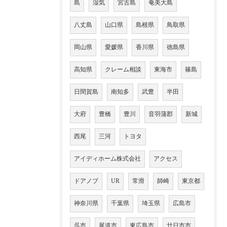
島
湿気
宮古島
奄美大島
八丈島
山口県
島根県
鳥取県
岡山県
愛媛県
香川県
徳島県
高知県
クレーム相談
東海市
篠島
日間賀島
南知多
武豊
半田
大府
豊橋
豊川
音羽蒲郡
新城
西尾
三河
トヨタ
アイディホーム株式会社
アクセス
ドアノブ
UR
常滑
師崎
東京都
神奈川県
千葉県
埼玉県
広島市
呉市
尾道市
東広島市
廿日市市