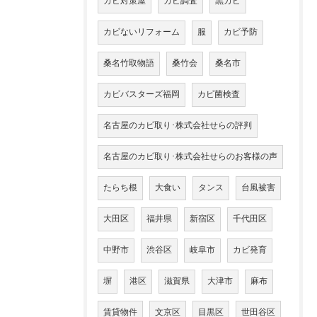
カビ対策屋
カビ調査
黒カビ
カビないリフォーム
服
カビ予防
桑名竹取物語
桑竹会
桑名市
カビバスターズ福岡
カビ菌検査
名古屋のカビ取り･株式会社せらの評判
名古屋のカビ取り･株式会社せらのお客様の声
たらち根
大食い
タンス
台風被害
大田区
福井県
新宿区
千代田区
中野市
渋谷区
岐阜市
カビ発育
塀
港区
滋賀県
大津市
麻布
賃貸物件
文京区
目黒区
世田谷区