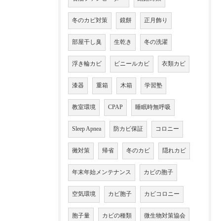
冬のカビ対策
鏡餅
正月飾り
部屋干し臭
生乾き
冬の洗濯
浮き輪カビ
ビニールカビ
衣類カビ
漆器
重箱
木箱
学習塾
教室環境
CPAP
睡眠時無呼吸
Sleep Apnea
防カビ保証
コロニー
黴対策
帰省
冬のカビ
隠れカビ
年末年始メンテナンス
カビの胞子
空気環境
カビ胞子
カビコロニー
胞子量
カビの種類
微生物対策協会