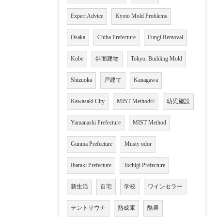
Expert Advice
Kyoto Mold Problems
Osaka
Chiba Prefecture
Fungi Removal
Kobe
斜面建物
Tokyo, Building Mold
Shizuoka
戸建て
Kanagawa
Kawasaki City
MIST Method®
幼児施設
Yamanashi Prefecture
MIST Method
Gunma Prefecture
Musty odor
Ibaraki Prefecture
Tochigi Prefecture
新生活
自宅
学校
ワインセラー
テントサウナ
熟成庫
酪農