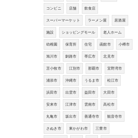
コンビニ
店舗
飲食店
スーパーマーケット
ラーメン屋
居酒屋
施設
ショッピングモール
老人ホーム
幼稚園
保育所
住宅
函館市
小樽市
旭川市
釧路市
帯広市
北見市
苫小牧市
江別市
那覇市
宜野湾市
浦添市
沖縄市
うるま市
松江市
浜田市
出雲市
益田市
大田市
安来市
江津市
雲南市
高松市
丸亀市
坂出市
善通寺市
観音寺市
さぬき市
東かがわ市
三豊市