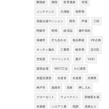
断熱材
階段
世界遺産
寺院
メンテナンス
大掃除
長野県
高級分譲マンション
西宮
芦屋
三田
阿蘇市
時局
経済誌
備中高松
保健所
打ち合わせ
食品事故
1年点検
キッチン漏水
三重県
岐阜県
淀川区
空気質
マーベックス
胞子
VAIO
講習会場
MIST工法
カビ講習
加盟店講習
水道管
水道屋
兵庫県
神戸市
姫路市
澄家
押し入れ
クローゼット
ウォークイン
荷物置き場
布基礎
シロアリ屋
現調
見積もり