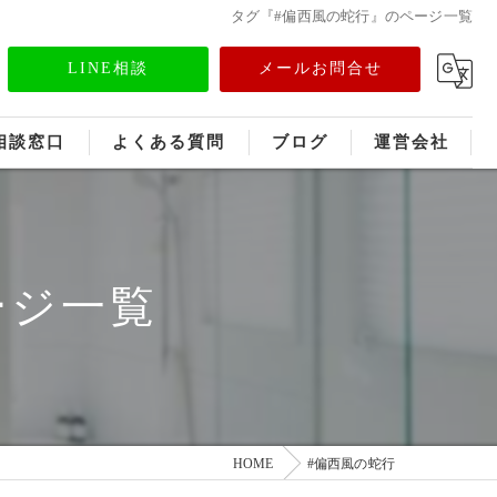
タグ『#偏西風の蛇行』のページ一覧
LINE相談
メールお問合せ
相談窓口
よくある質問
ブログ
運営会社
フランチャイズ募集
メディア情報
ージ一覧
HOME
#偏西風の蛇行