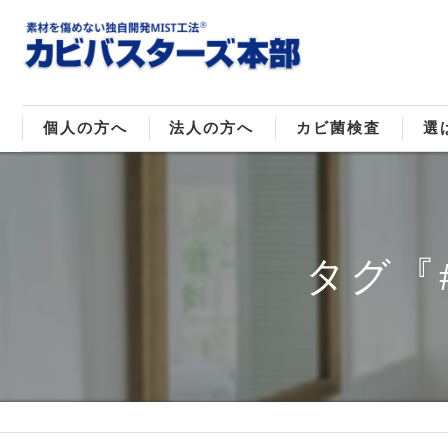
個人の方へ
法人の方へ
カビ菌検査
選
戸建てのカビ取り
販売住宅のカビ取り
カビ菌種類
MI
マンションのカビ取り
倉庫･工場のカビ取り
ご
タグ『
店舗のカビ取り
介護施設のカビ取り
レジャー施設のカビ取り
大浴場･ホテルのカビ取り