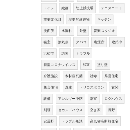
トイレ
絵画
陸上競技場
テニスコート
重要文化財
歴史的建造物
キッチン
洗面所
水漏れ
外壁
音楽スタジオ
寝室
換気扇
タバコ
喫煙所
建築中
浜松市
講習
トラブル
新型コロナウイルス
和室
塗り壁
介護施設
木材腐朽菌
社寺
県営住宅
集合住宅
倉庫
トリコスポロン
玄関
設備
アレルギー予防
浴室
ログハウス
別荘
セカンドハウス
空き家
長野
安曇野
トラブル相談
高気密高断熱住宅