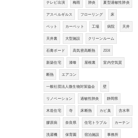
テレビ出演
梅雨
肺炎
夏型過敏性肺炎
アスペルギルス
フローリング
床
ペット
カーペット
工場
病院
天井
天井裏
大型施設
クリーンルーム
石膏ボード
高気密高断熱
ZEH
新築住宅
漆喰
屋根裏
室内空気質
断熱
エアコン
一般社団法人微生物対策協会
壁
リノベーション
過敏性肺炎
静岡県
木造住宅
寺
床断熱
カビ臭
含水率
膠原病
奈良県
住宅トラブル
カーテン
洗濯機
保育園
宿泊施設
事務所