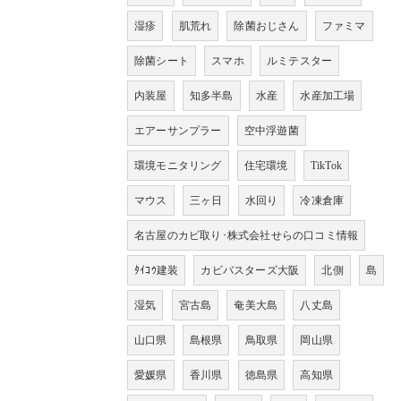
湿疹
肌荒れ
除菌おじさん
ファミマ
除菌シート
スマホ
ルミテスター
内装屋
知多半島
水産
水産加工場
エアーサンプラー
空中浮遊菌
環境モニタリング
住宅環境
TikTok
マウス
三ヶ日
水回り
冷凍倉庫
名古屋のカビ取り･株式会社せらの口コミ情報
ﾀｲｺｳ建装
カビバスターズ大阪
北側
島
湿気
宮古島
奄美大島
八丈島
山口県
島根県
鳥取県
岡山県
愛媛県
香川県
徳島県
高知県