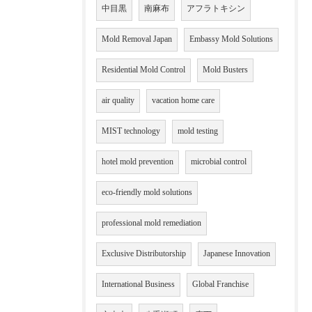
中目黒
南麻布
アフラトキシン
Mold Removal Japan
Embassy Mold Solutions
Residential Mold Control
Mold Busters
air quality
vacation home care
MIST technology
mold testing
hotel mold prevention
microbial control
eco-friendly mold solutions
professional mold remediation
Exclusive Distributorship
Japanese Innovation
International Business
Global Franchise