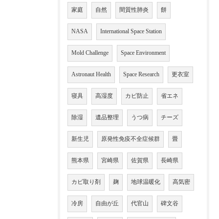
家庭
自然
間質性肺炎
餅
NASA
International Space Station
Mold Challenge
Space Environment
Astronaut Health
Space Research
更衣室
寝具
高湿度
カビ防止
省エネ
除湿
遺品整理
うつ病
チーズ
新生児
原発性免疫不全症候群
畳
熊本県
宮崎県
佐賀県
長崎県
カビ取り剤
麹
地球温暖化
高気密
冷房
自由が丘
代官山
碑文谷