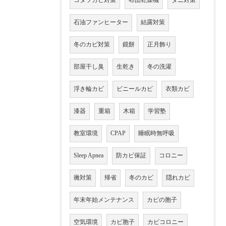
コタツカビ対策
布団乾燥機
ダニ対策
石油ファンヒーター
結露対策
冬のカビ対策
鏡餅
正月飾り
部屋干し臭
生乾き
冬の洗濯
浮き輪カビ
ビニールカビ
衣類カビ
漆器
重箱
木箱
学習塾
教室環境
CPAP
睡眠時無呼吸
Sleep Apnea
防カビ保証
コロニー
黴対策
帰省
冬のカビ
隠れカビ
年末年始メンテナンス
カビの胞子
空気環境
カビ胞子
カビコロニー