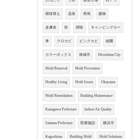
日当たり
予防
製造工場
白アリ
模様替え
温泉
再発
建物
皮膚炎
癌
掃除
キャンピングカー
車
クロカビ
ピンクカビ
細菌
カラーボックス
南城市
Hiroshima City
Mold Removal
Mold Prevention
Healthy Living
Mold Issues
Okayama
Mold Remediation
Building Maintenance
Kanagawa Prefecture
Indoor Air Quality
Saitama Prefecture
医療施設
横浜市
Kagoshima
Building Mold
Mold Solutions