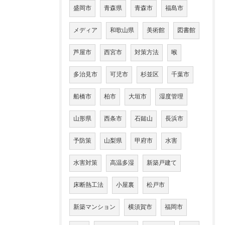
盛岡市
青森県
青森市
福島市
メディア
和歌山県
美術館
図書館
芦屋市
西宮市
対策方法
喉
多治見市
可児市
杉並区
千葉市
船橋市
柏市
大垣市
湿度管理
山形県
西条市
石鎚山
長浜市
予防策
山梨県
甲府市
水害
水害対策
高温多湿
新築戸建て
床断熱工法
小屋裏
松戸市
新築マンション
横須賀市
福岡市