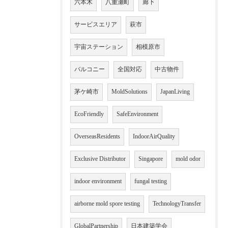
六本木
八重瀬町
廊下
サービスエリア
萩市
宇宙ステーション
相模原市
バルコニー
全国対応
中古物件
茅ケ崎市
MoldSolutions
JapanLiving
EcoFriendly
SafeEnvironment
OverseasResidents
IndoorAirQuality
Exclusive Distributor
Singapore
mold odor
indoor environment
fungal testing
airborne mold spore testing
TechnologyTransfer
GlobalPartnership
日本建築学会