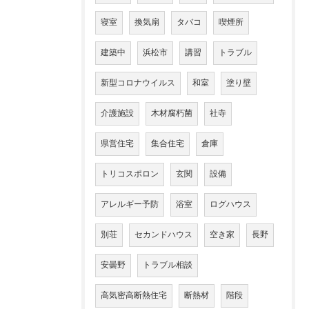
寝室
換気扇
タバコ
喫煙所
建築中
浜松市
講習
トラブル
新型コロナウイルス
和室
塗り壁
介護施設
木材腐朽菌
社寺
県営住宅
集合住宅
倉庫
トリコスポロン
玄関
設備
アレルギー予防
浴室
ログハウス
別荘
セカンドハウス
空き家
長野
安曇野
トラブル相談
高気密高断熱住宅
断熱材
階段