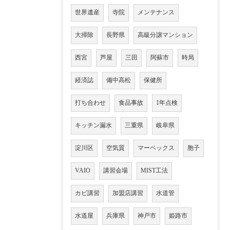
世界遺産
寺院
メンテナンス
大掃除
長野県
高級分譲マンション
西宮
芦屋
三田
阿蘇市
時局
経済誌
備中高松
保健所
打ち合わせ
食品事故
1年点検
キッチン漏水
三重県
岐阜県
淀川区
空気質
マーベックス
胞子
VAIO
講習会場
MIST工法
カビ講習
加盟店講習
水道管
水道屋
兵庫県
神戸市
姫路市