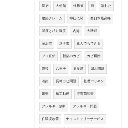
皇居
大使館
外務省
雨
濡れた
建築クレーム
神社仏閣
西日本最高峰
温度と相対湿度
内海
大磯町
藤沢市
逗子市
素人でもできる
プロ直伝
新築のカビ
カビ駆除
備後
八王子
奥多摩
漏水問題
湘南
長崎カビ問題
基礎パッキン
建売
施工動画
浮遊菌調査
アレルギー診断
アレルギー問題
住環境改善
ナイスキャリーサービス