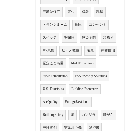
高断熱住宅
害虫
猛暑
部屋
トランクルーム
負圧
コンセント
スイッチ
密閉性
感染予防
診療所
JIS規格
ピアノ教室
喘息
気密住宅
認定こども園
MoldPrevention
MoldRemediation
Eco-Friendly Solutions
U.S. Distributo
Building Protection
AirQuality
ForeignResidents
BuildingSafety
咳
カンジタ
肺がん
中性洗剤
空気清浄機
除湿機