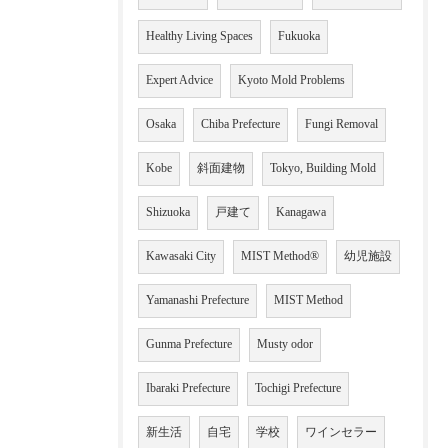
Healthy Living Spaces
Fukuoka
Expert Advice
Kyoto Mold Problems
Osaka
Chiba Prefecture
Fungi Removal
Kobe
斜面建物
Tokyo, Building Mold
Shizuoka
戸建て
Kanagawa
Kawasaki City
MIST Method®
幼児施設
Yamanashi Prefecture
MIST Method
Gunma Prefecture
Musty odor
Ibaraki Prefecture
Tochigi Prefecture
新生活
自宅
学校
ワインセラー