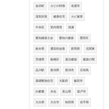
金武町
カビの特徴
名護市
湿気対策
健康住宅
カビ被害
中央区
室内環境
泡瀬
愛知建築士会
愛知の建築
墨田区
栃木県
通気性改善
群馬県
北関東
茨城県
板橋区
違法建築
建築の闇
品川駅
新潟県
新潟市
石垣島
基礎断熱住宅
大阪府
飯田市
白癬菌
水虫
富山県
坂戸市
大分県
大分市
秋田県
岩手県