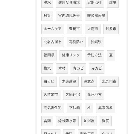
浸水
健康な住環境
定期点検
環境
対策
室内環境改善
呼吸器疾患
ホームケア
豊橋市
大府市
知多市
北名古屋市
再発防止
沖縄県
福岡県
健康リスク
予防方法
夏
換気
木材
青カビ
赤カビ
白カビ
木造建築
注意点
北九州市
久留米市
欠陥住宅
九州地方
高気密住宅
下駄箱
柱
異常気象
雷雨
線状降水帯
加湿器
湿度