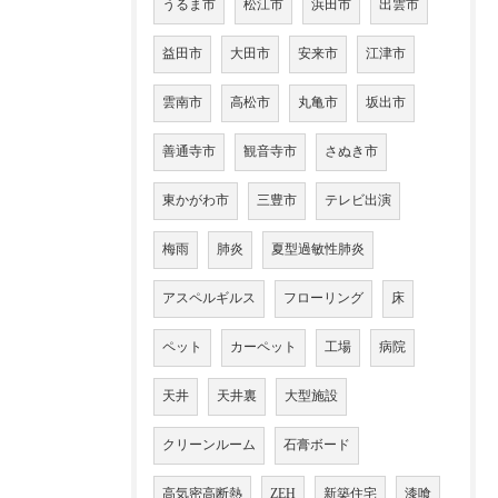
うるま市
松江市
浜田市
出雲市
益田市
大田市
安来市
江津市
雲南市
高松市
丸亀市
坂出市
善通寺市
観音寺市
さぬき市
東かがわ市
三豊市
テレビ出演
梅雨
肺炎
夏型過敏性肺炎
アスペルギルス
フローリング
床
ペット
カーペット
工場
病院
天井
天井裏
大型施設
クリーンルーム
石膏ボード
高気密高断熱
ZEH
新築住宅
漆喰