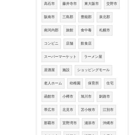
高石市
藤井寺市
東大阪市
交野市
阪南市
三島郡
豊能郡
泉北郡
南河内郡
旅館
食中毒
札幌市
コンビニ
店舗
飲食店
スーパーマーケット
ラーメン屋
居酒屋
施設
ショッピングモール
老人ホーム
幼稚園
保育所
住宅
函館市
小樽市
旭川市
釧路市
帯広市
北見市
苫小牧市
江別市
那覇市
宜野湾市
浦添市
沖縄市