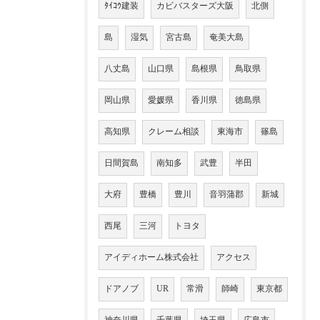
ﾀｲｺｳ建装
カビバスターズ大阪
北側
島
湿気
宮古島
奄美大島
八丈島
山口県
島根県
鳥取県
岡山県
愛媛県
香川県
徳島県
高知県
クレーム相談
東海市
篠島
日間賀島
南知多
武豊
半田
大府
豊橋
豊川
音羽蒲郡
新城
西尾
三河
トヨタ
アイディホーム株式会社
アクセス
ドアノブ
UR
常滑
師崎
東京都