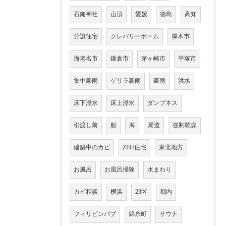
石鎚神社
山頂
愛媛
徳島
高知
分譲住宅
クレバリーホーム
厚木市
海老名市
鎌倉市
茅ヶ崎市
平塚市
集中豪雨
ゲリラ豪雨
豪雨
洪水
床下浸水
床上浸水
ダンプネス
引渡し前
船
海
尾道
強制乾燥
建築中のカビ
ZEH住宅
東北地方
お風呂
お風呂掃除
水まわり
カビ相談
横浜
23区
都内
フィリピンパブ
錦糸町
サウナ