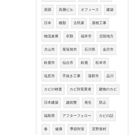
原因
高層ビル
オフィース
建築
日本
種類
古民家
屋根工事
物流倉庫
衣類
福井市
北陸地方
犬山市
尾張旭市
石川県
金沢市
鈴鹿市
仙台市
鈴鹿
松本市
塩尻市
手抜き工事
蒲郡市
品川
カビの検査
カビ対策業者
建物のカビ
日本建築
越前蟹
発生
防止
福島県
アフターフォロー
カビの話
春
健康
季節対策
宜野座村