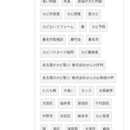
臭い問題
死臭
新築のカビ問題
カビ対策屋
カビ調査
黒カビ
カビないリフォーム
服
カビ予防
桑名竹取物語
桑竹会
桑名市
カビバスターズ福岡
カビ菌検査
名古屋のカビ取り･株式会社せらの評判
名古屋のカビ取り･株式会社せらのお客様の声
たらち根
大食い
タンス
台風被害
大田区
福井県
新宿区
千代田区
中野市
渋谷区
岐阜市
カビ発育
塀
港区
滋賀県
大津市
麻布