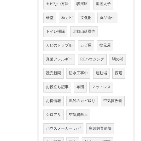
カビない方法
駿河区
聖徳太子
椿堂
秋カビ
文化財
食品衛生
トイレ掃除
比叡山延暦寺
カビのトラブル
カビ屋
復元屋
真菌アレルギー
RCハウジング
鞆の浦
読売新聞
防水工事中
運動場
西塔
お役立ち記事
布団
マットレス
お得情報
風呂のカビ取り
空気質改善
シロアリ
空気質向上
ハウスメーカー カビ
多頭飼育崩壊