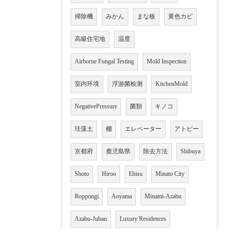
掃除機
みかん
まな板
黄色カビ
高級住宅地
温度
Airborne Fungal Testing
Mold Inspection
室内环境
浮游菌检测
KitchenMold
NegativePressure
菌類
キノコ
珪藻土
棚
エレベーター
アトピー
京都府
鹿児島県
除去方法
Shibuya
Shoto
Hiroo
Ebisu
Minato City
Roppongi
Aoyama
Minami-Azabu
Azabu-Juban
Luxury Residences