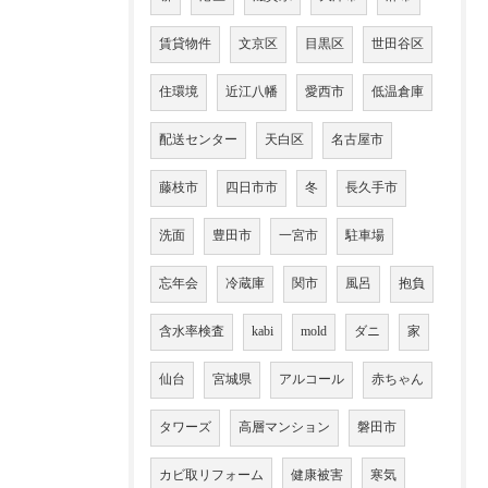
賃貸物件
文京区
目黒区
世田谷区
住環境
近江八幡
愛西市
低温倉庫
配送センター
天白区
名古屋市
藤枝市
四日市市
冬
長久手市
洗面
豊田市
一宮市
駐車場
忘年会
冷蔵庫
関市
風呂
抱負
含水率検査
kabi
mold
ダニ
家
仙台
宮城県
アルコール
赤ちゃん
タワーズ
高層マンション
磐田市
カビ取リフォーム
健康被害
寒気