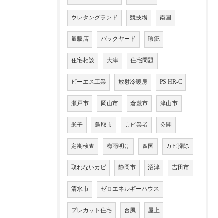
ウレタングランド
競技場
南国
量販店
バックヤード
瑕疵
住宅相談
大津
住宅問題
ピーエス工業
放射冷暖房
PS HR-C
瀬戸市
岡山市
倉敷市
津山市
米子
鳥取市
カビ業者
公開
定期検査
梅雨明け
四国
カビ掃除
取れないカビ
静岡市
沼津
吉田市
清水市
ゼロエネルギーハウス
プレカット住宅
台風
屋上