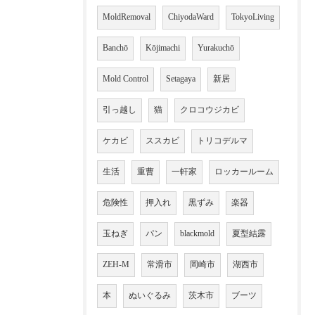
MoldRemoval
ChiyodaWard
TokyoLiving
Banchō
Kōjimachi
Yurakuchō
Mold Control
Setagaya
新居
引っ越し
猫
クロコウジカビ
ケカビ
ススカビ
トリコデルマ
生活
重曹
一軒家
ロッカールーム
危険性
押入れ
黒ずみ
楽器
玉ねぎ
パン
blackmold
夏型結露
ZEH-M
常滑市
岡崎市
湖西市
本
ぬいぐるみ
茨木市
ブーツ