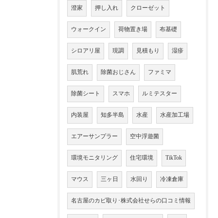
澄家
押し入れ
クローゼット
ウォークイン
荷物置き場
布基礎
シロアリ屋
現調
見積もり
湿疹
肌荒れ
除菌おじさん
ファミマ
除菌シート
スマホ
ルミテスター
内装屋
知多半島
水産
水産加工場
エアーサンプラー
空中浮遊菌
環境モニタリング
住宅環境
TikTok
マウス
三ヶ日
水回り
冷凍倉庫
名古屋のカビ取り･株式会社せらの口コミ情報