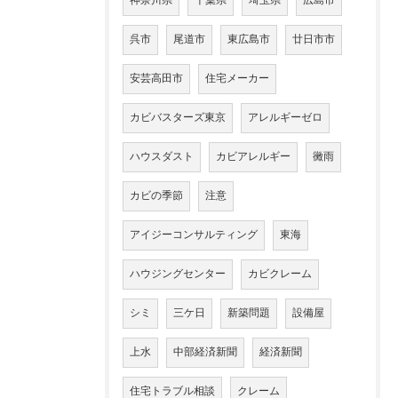
神奈川県
千葉県
埼玉県
広島市
呉市
尾道市
東広島市
廿日市市
安芸高田市
住宅メーカー
カビバスターズ東京
アレルギーゼロ
ハウスダスト
カビアレルギー
黴雨
カビの季節
注意
アイジーコンサルティング
東海
ハウジングセンター
カビクレーム
シミ
三ケ日
新築問題
設備屋
上水
中部経済新聞
経済新聞
住宅トラブル相談
クレーム