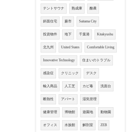
テントサウナ
熟成庫
酪農
斜面住宅
蕨市
Saitama City
投資物件
地下
千葉港
Kitakyushu
北九州
United States
Comfortable Living
Innovative Technology
住まいのトラブル
感染症
クリニック
デスク
輸入商品
人工芝
カビ毒
洗面台
断熱性
アパート
湿気管理
健康管理
博物館
遊園地
動物園
オフィス
水族館
解剖室
ZEB