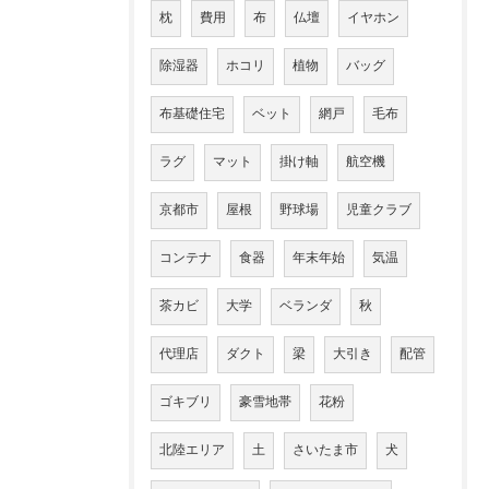
枕
費用
布
仏壇
イヤホン
除湿器
ホコリ
植物
バッグ
布基礎住宅
ベット
網戸
毛布
ラグ
マット
掛け軸
航空機
京都市
屋根
野球場
児童クラブ
コンテナ
食器
年末年始
気温
茶カビ
大学
ベランダ
秋
代理店
ダクト
梁
大引き
配管
ゴキブリ
豪雪地帯
花粉
北陸エリア
土
さいたま市
犬