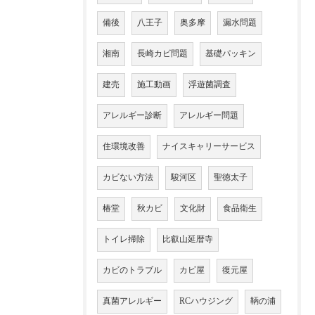
備後
八王子
奥多摩
漏水問題
湘南
長崎カビ問題
基礎パッキン
建売
施工動画
浮遊菌調査
アレルギー診断
アレルギー問題
住環境改善
ナイスキャリーサービス
カビない方法
駿河区
聖徳太子
椿堂
秋カビ
文化財
食品衛生
トイレ掃除
比叡山延暦寺
カビのトラブル
カビ屋
復元屋
真菌アレルギー
RCハウジング
鞆の浦