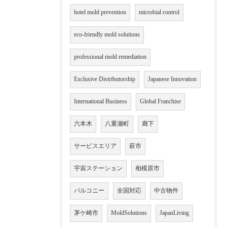
hotel mold prevention
microbial control
eco-friendly mold solutions
professional mold remediation
Exclusive Distributorship
Japanese Innovation
International Business
Global Franchise
六本木
八重瀬町
廊下
サービスエリア
萩市
宇宙ステーション
相模原市
バルコニー
全国対応
中古物件
茅ケ崎市
MoldSolutions
JapanLiving