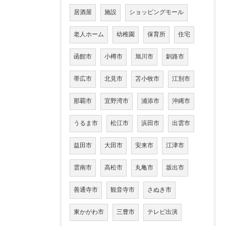
居酒屋
施設
ショッピングモール
老人ホーム
幼稚園
保育所
住宅
函館市
小樽市
旭川市
釧路市
帯広市
北見市
苫小牧市
江別市
那覇市
宜野湾市
浦添市
沖縄市
うるま市
松江市
浜田市
出雲市
益田市
大田市
安来市
江津市
雲南市
高松市
丸亀市
坂出市
善通寺市
観音寺市
さぬき市
東かがわ市
三豊市
テレビ出演