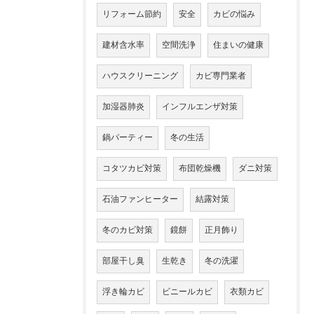
リフォーム節約
安全
カビの悩み
建材含水率
空間洗浄
住まいの健康
ハウスクリーニング
カビ専門業者
加湿器肺炎
インフルエンザ対策
鍋パーティー
冬の生活
コタツカビ対策
布団乾燥機
ダニ対策
石油ファンヒーター
結露対策
冬のカビ対策
鏡餅
正月飾り
部屋干し臭
生乾き
冬の洗濯
浮き輪カビ
ビニールカビ
衣類カビ