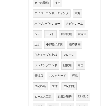
カビの季節
注意
アイジーコンサルティング
東海
ハウジングセンター
カビクレーム
シミ
三ケ日
新築問題
設備屋
上水
中部経済新聞
経済新聞
住宅トラブル相談
クレーム
ウレタングランド
競技場
南国
量販店
バックヤード
瑕疵
住宅相談
大津
住宅問題
ピーエス工業
放射冷暖房
PS HR-C