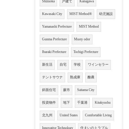
Shizuoka
戸建て
Kanagawa
Kawasaki City
MIST Method®
幼児施設
Yamanashi Prefecture
MIST Method
Gunma Prefecture
Musty odor
Ibaraki Prefecture
Tochigi Prefecture
新生活
自宅
学校
ワインセラー
テントサウナ
熟成庫
酪農
斜面住宅
蕨市
Saitama City
投資物件
地下
千葉港
Kitakyushu
北九州
United States
Comfortable Living
Innovative Technology
住まいのトラブル