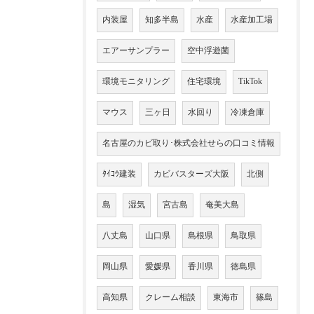
内装屋
知多半島
水産
水産加工場
エアーサンプラー
空中浮遊菌
環境モニタリング
住宅環境
TikTok
マウス
三ヶ日
水回り
冷凍倉庫
名古屋のカビ取り･株式会社せらの口コミ情報
ﾀｲｺｳ建装
カビバスターズ大阪
北側
島
湿気
宮古島
奄美大島
八丈島
山口県
島根県
鳥取県
岡山県
愛媛県
香川県
徳島県
高知県
クレーム相談
東海市
篠島