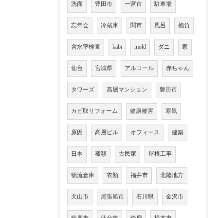
洗面
豊田市
一宮市
駐車場
忘年会
冷蔵庫
関市
風呂
抱負
含水率検査
kabi
mold
ダニ
家
仙台
宮城県
アルコール
赤ちゃん
タワーズ
高層マンション
磐田市
カビ取リフォーム
健康被害
寒気
原因
高層ビル
オフィース
建築
日本
種類
古民家
屋根工事
物流倉庫
衣類
福井市
北陸地方
犬山市
尾張旭市
石川県
金沢市