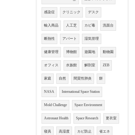
感染症
クリニック
デスク
輸入商品
人工芝
カビ毒
洗面台
断熱性
アパート
湿気管理
健康管理
博物館
遊園地
動物園
オフィス
水族館
解剖室
ZEB
家庭
自然
間質性肺炎
餅
NASA
International Space Station
Mold Challenge
Space Environment
Astronaut Health
Space Research
更衣室
寝具
高湿度
カビ防止
省エネ