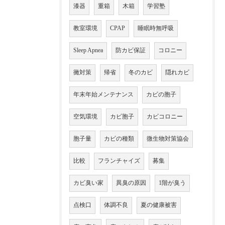
漆器
重箱
木箱
学習塾
教室環境
CPAP
睡眠時無呼吸
Sleep Apnea
防カビ保証
コロニー
黴対策
帰省
冬のカビ
隠れカビ
年末年始メンテナンス
カビの胞子
空気環境
カビ胞子
カビコロニー
胞子量
カビの種類
微生物対策協会
比較
フランチャイズ
募集
カビ臭い家
異臭の原因
1階が臭う
点検口
体調不良
夏の健康被害