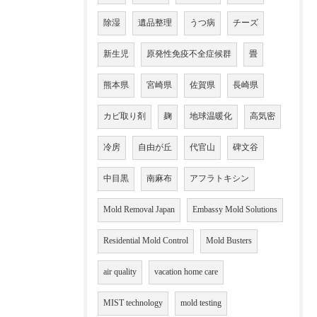
除湿
遺品整理
うつ病
チーズ
新生児
原発性免疫不全症候群
畳
熊本県
宮崎県
佐賀県
長崎県
カビ取り剤
麹
地球温暖化
高気密
冷房
自由が丘
代官山
碑文谷
中目黒
南麻布
アフラトキシン
Mold Removal Japan
Embassy Mold Solutions
Residential Mold Control
Mold Busters
air quality
vacation home care
MIST technology
mold testing