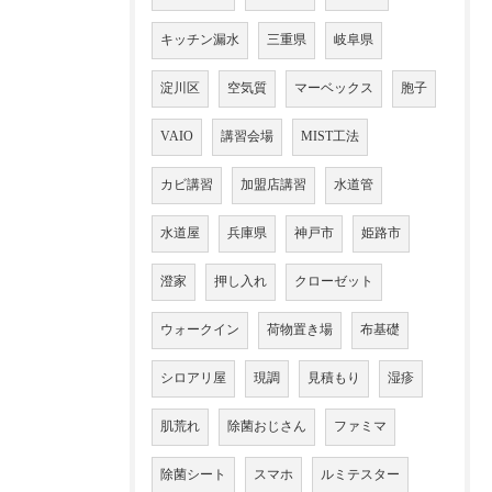
キッチン漏水
三重県
岐阜県
淀川区
空気質
マーベックス
胞子
VAIO
講習会場
MIST工法
カビ講習
加盟店講習
水道管
水道屋
兵庫県
神戸市
姫路市
澄家
押し入れ
クローゼット
ウォークイン
荷物置き場
布基礎
シロアリ屋
現調
見積もり
湿疹
肌荒れ
除菌おじさん
ファミマ
除菌シート
スマホ
ルミテスター