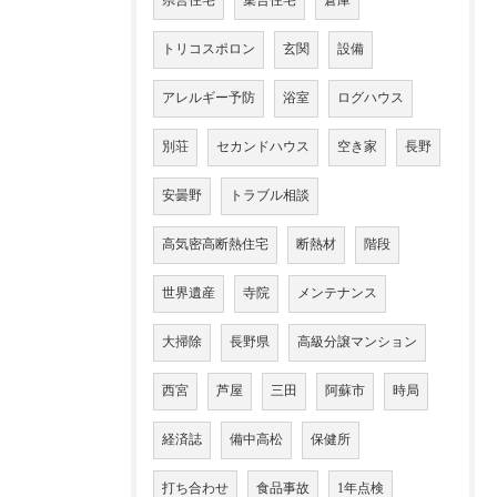
県営住宅
集合住宅
倉庫
トリコスポロン
玄関
設備
アレルギー予防
浴室
ログハウス
別荘
セカンドハウス
空き家
長野
安曇野
トラブル相談
高気密高断熱住宅
断熱材
階段
世界遺産
寺院
メンテナンス
大掃除
長野県
高級分譲マンション
西宮
芦屋
三田
阿蘇市
時局
経済誌
備中高松
保健所
打ち合わせ
食品事故
1年点検