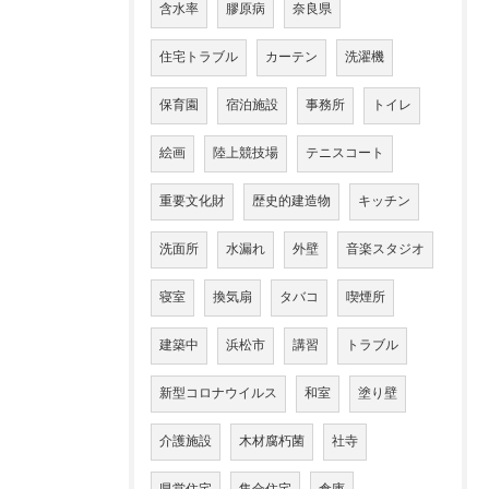
含水率
膠原病
奈良県
住宅トラブル
カーテン
洗濯機
保育園
宿泊施設
事務所
トイレ
絵画
陸上競技場
テニスコート
重要文化財
歴史的建造物
キッチン
洗面所
水漏れ
外壁
音楽スタジオ
寝室
換気扇
タバコ
喫煙所
建築中
浜松市
講習
トラブル
新型コロナウイルス
和室
塗り壁
介護施設
木材腐朽菌
社寺