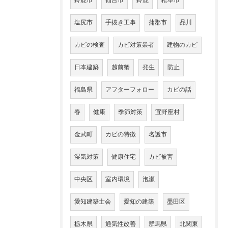
鈴鹿市
仙台市
鈴鹿
松本市
塩尻市
手抜き工事
蒲郡市
品川
カビの検査
カビ対策業者
建物のカビ
日本建築
越前蟹
発生
防止
福島県
アフターフォロー
カビの話
春
健康
季節対策
宜野座村
金武町
カビの特徴
名護市
湿気対策
健康住宅
カビ被害
中央区
室内環境
泡瀬
愛知建築士会
愛知の建築
墨田区
栃木県
通気性改善
群馬県
北関東