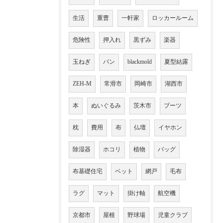
生活
重曹
一軒家
ロッカールーム
危険性
押入れ
黒ずみ
楽器
玉ねぎ
パン
blackmold
夏型結露
ZEH-M
常滑市
岡崎市
湖西市
本
ぬいぐるみ
茨木市
ブーツ
枕
費用
布
仏壇
イヤホン
除湿器
ホコリ
植物
バッグ
布基礎住宅
ベット
網戸
毛布
ラグ
マット
掛け軸
航空機
京都市
屋根
野球場
児童クラブ