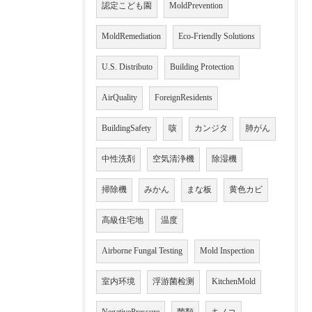
認定こども園
MoldPrevention
MoldRemediation
Eco-Friendly Solutions
U.S. Distributo
Building Protection
AirQuality
ForeignResidents
BuildingSafety
咳
カンジタ
肺がん
中性洗剤
空気清浄機
除湿機
掃除機
みかん
まな板
黄色カビ
高級住宅地
温度
Airborne Fungal Testing
Mold Inspection
室内环境
浮游菌检测
KitchenMold