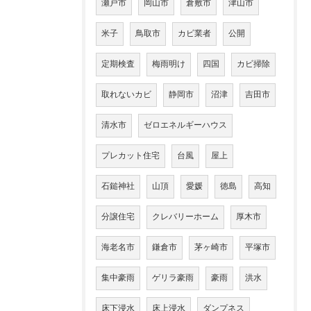
瀬戸市
岡山市
倉敷市
津山市
米子
鳥取市
カビ業者
公開
定期検査
梅雨明け
四国
カビ掃除
取れないカビ
静岡市
沼津
吉田市
清水市
ゼロエネルギーハウス
プレカット住宅
台風
屋上
石鎚神社
山頂
愛媛
徳島
高知
分譲住宅
クレバリーホーム
厚木市
海老名市
鎌倉市
茅ヶ崎市
平塚市
集中豪雨
ゲリラ豪雨
豪雨
洪水
床下浸水
床上浸水
ダンプネス