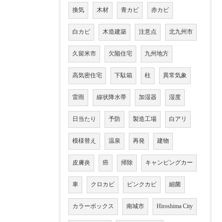
換気
木材
青カビ
赤カビ
白カビ
木造建築
注意点
北九州市
久留米市
欠陥住宅
九州地方
高気密住宅
下駄箱
柱
異常気象
雷雨
線状降水帯
加湿器
湿度
日当たり
予防
製造工場
白アリ
模様替え
温泉
再発
建物
皮膚炎
癌
掃除
キャンピングカー
車
クロカビ
ピンクカビ
細菌
カラーボックス
南城市
Hiroshima City