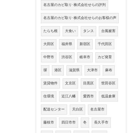
名古屋のカビ取り･株式会社せらの評判
名古屋のカビ取り･株式会社せらのお客様の声
たらち根
大食い
タンス
台風被害
大田区
福井県
新宿区
千代田区
中野市
渋谷区
岐阜市
カビ発育
塀
港区
滋賀県
大津市
麻布
賃貸物件
文京区
目黒区
世田谷区
住環境
近江八幡
愛西市
低温倉庫
配送センター
天白区
名古屋市
藤枝市
四日市市
冬
長久手市