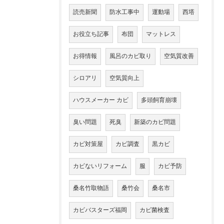
読売新聞
防水工事中
運動場
西塔
お役立ち記事
布団
マットレス
お得情報
風呂のカビ取り
空気質改善
シロアリ
空気質向上
ハウスメーカー カビ
多頭飼育崩壊
臭い問題
死臭
新築のカビ問題
カビ対策屋
カビ調査
黒カビ
カビないリフォーム
服
カビ予防
桑名竹取物語
桑竹会
桑名市
カビバスターズ福岡
カビ菌検査