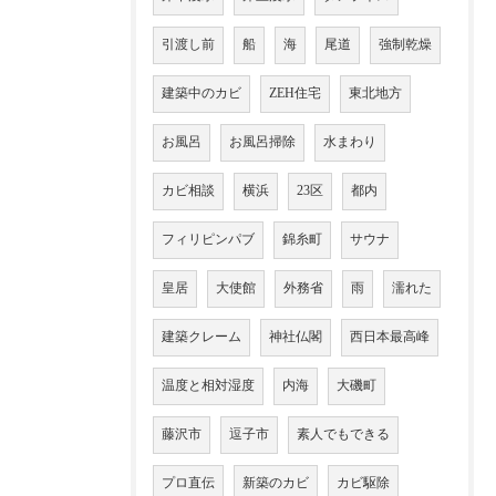
引渡し前
船
海
尾道
強制乾燥
建築中のカビ
ZEH住宅
東北地方
お風呂
お風呂掃除
水まわり
カビ相談
横浜
23区
都内
フィリピンパブ
錦糸町
サウナ
皇居
大使館
外務省
雨
濡れた
建築クレーム
神社仏閣
西日本最高峰
温度と相対湿度
内海
大磯町
藤沢市
逗子市
素人でもできる
プロ直伝
新築のカビ
カビ駆除