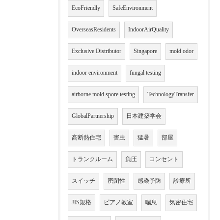
EcoFriendly
SafeEnvironment
OverseasResidents
IndoorAirQuality
Exclusive Distributor
Singapore
mold odor
indoor environment
fungal testing
airborne mold spore testing
TechnologyTransfer
GlobalPartnership
日本建築学会
高断熱住宅
害虫
猛暑
部屋
トランクルーム
負圧
コンセント
スイッチ
密閉性
感染予防
診療所
JIS規格
ピアノ教室
喘息
気密住宅