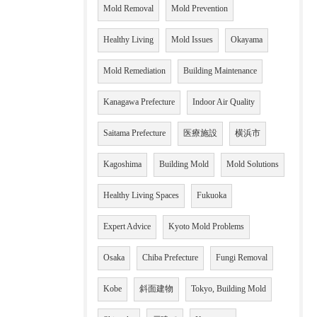
Mold Removal
Mold Prevention
Healthy Living
Mold Issues
Okayama
Mold Remediation
Building Maintenance
Kanagawa Prefecture
Indoor Air Quality
Saitama Prefecture
医療施設
横浜市
Kagoshima
Building Mold
Mold Solutions
Healthy Living Spaces
Fukuoka
Expert Advice
Kyoto Mold Problems
Osaka
Chiba Prefecture
Fungi Removal
Kobe
斜面建物
Tokyo, Building Mold