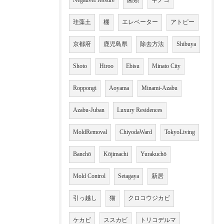
NegativePressure
菌類
キノコ
珪藻土
棚
エレベーター
アトピー
京都府
鹿児島県
除去方法
Shibuya
Shoto
Hiroo
Ebisu
Minato City
Roppongi
Aoyama
Minami-Azabu
Azabu-Juban
Luxury Residences
MoldRemoval
ChiyodaWard
TokyoLiving
Banchō
Kōjimachi
Yurakuchō
Mold Control
Setagaya
新居
引っ越し
猫
クロコウジカビ
ケカビ
ススカビ
トリコデルマ