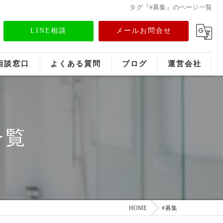
タグ『#募集』のページ一覧
LINE相談
メールお問合せ
相談窓口
よくある質問
ブログ
運営会社
フランチャイズ募集
メディア情報
一覧
HOME
#募集