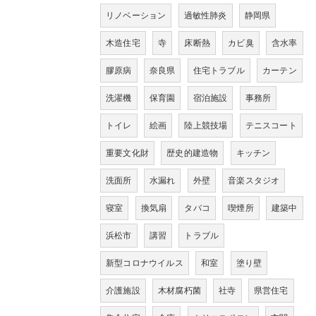
リノベーション
過敏性肺炎
静岡県
木造住宅
寺
床断熱
カビ臭
含水率
膠原病
奈良県
住宅トラブル
カーテン
洗濯機
保育園
宿泊施設
事務所
トイレ
絵画
陸上競技場
テニスコート
重要文化財
歴史的建造物
キッチン
洗面所
水漏れ
外壁
音楽スタジオ
寝室
換気扇
タバコ
喫煙所
建築中
浜松市
講習
トラブル
新型コロナウイルス
和室
塗り壁
介護施設
木材腐朽菌
社寺
県営住宅