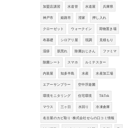
加盟店講習
水道管
水道屋
兵庫県
神戸市
姫路市
澄家
押し入れ
クローゼット
ウォークイン
荷物置き場
布基礎
シロアリ屋
現調
見積もり
湿疹
肌荒れ
除菌おじさん
ファミマ
除菌シート
スマホ
ルミテスター
内装屋
知多半島
水産
水産加工場
エアーサンプラー
空中浮遊菌
環境モニタリング
住宅環境
TikTok
マウス
三ヶ日
水回り
冷凍倉庫
名古屋のカビ取り･株式会社せらの口コミ情報