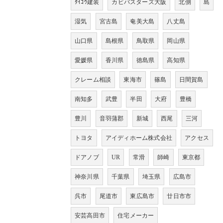
ﾀｲｺｳ建装
カビバスターズ大阪
北側
島
湿気
宮古島
奄美大島
八丈島
山口県
島根県
鳥取県
岡山県
愛媛県
香川県
徳島県
高知県
クレーム相談
東海市
篠島
日間賀島
南知多
武豊
半田
大府
豊橋
豊川
音羽蒲郡
新城
西尾
三河
トヨタ
アイディホーム株式会社
アクセス
ドアノブ
UR
常滑
師崎
東京都
神奈川県
千葉県
埼玉県
広島市
呉市
尾道市
東広島市
廿日市市
安芸高田市
住宅メーカー