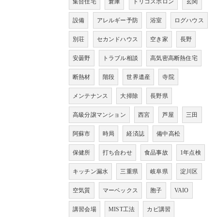
集合住宅
倉庫
トリコスポロン
玄関
設備
アレルギー予防
浴室
ログハウス
別荘
セカンドハウス
空き家
長野
安曇野
トラブル相談
高気密高断熱住宅
断熱材
階段
世界遺産
寺院
メンテナンス
大掃除
長野県
高級分譲マンション
西宮
芦屋
三田
阿蘇市
時局
経済誌
備中高松
保健所
打ち合わせ
食品事故
1年点検
キッチン漏水
三重県
岐阜県
淀川区
空気質
マーベックス
胞子
VAIO
講習会場
MIST工法
カビ講習