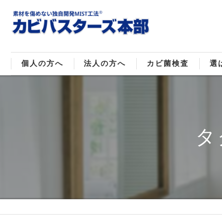
個人の方へ
法人の方へ
カビ菌検査
選
戸建てのカビ取り
販売住宅のカビ取り
カビ菌種類
MI
マンションのカビ取り
倉庫･工場のカビ取り
ご
タ
店舗のカビ取り
介護施設のカビ取り
レジャー施設のカビ取り
大浴場･ホテルのカビ取り