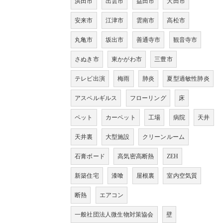
浜田市
出雲市
益田市
大田市
安来市
江津市
雲南市
高松市
丸亀市
坂出市
善通寺市
観音寺市
さぬき市
東かがわ市
三豊市
テレビ出演
梅雨
肺炎
夏型過敏性肺炎
アスペルギルス
フローリング
床
ペット
カーペット
工場
病院
天井
天井裏
大型施設
クリーンルーム
石膏ボード
高気密高断熱
ZEH
新築住宅
漆喰
屋根裏
室内空気質
断熱
エアコン
一般社団法人微生物対策協会
壁