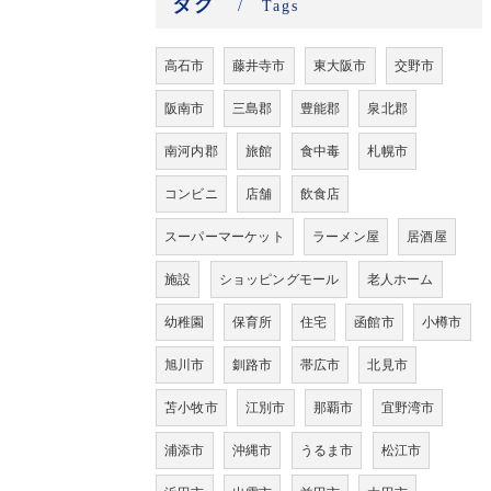
タグ
Tags
高石市
藤井寺市
東大阪市
交野市
阪南市
三島郡
豊能郡
泉北郡
南河内郡
旅館
食中毒
札幌市
コンビニ
店舗
飲食店
スーパーマーケット
ラーメン屋
居酒屋
施設
ショッピングモール
老人ホーム
幼稚園
保育所
住宅
函館市
小樽市
旭川市
釧路市
帯広市
北見市
苫小牧市
江別市
那覇市
宜野湾市
浦添市
沖縄市
うるま市
松江市