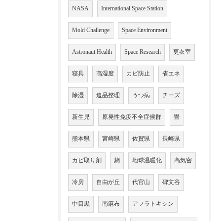
NASA
International Space Station
Mold Challenge
Space Environment
Astronaut Health
Space Research
更衣室
寝具
高湿度
カビ防止
省エネ
除湿
遺品整理
うつ病
チーズ
新生児
原発性免疫不全症候群
畳
熊本県
宮崎県
佐賀県
長崎県
カビ取り剤
麹
地球温暖化
高気密
冷房
自由が丘
代官山
碑文谷
中目黒
南麻布
アフラトキシン