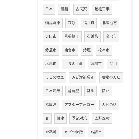
日本
種類
古民家
屋根工事
物流倉庫
衣類
福井市
北陸地方
犬山市
尾張旭市
石川県
金沢市
鈴鹿市
仙台市
鈴鹿
松本市
塩尻市
手抜き工事
蒲郡市
品川
カビの検査
カビ対策業者
建物のカビ
日本建築
越前蟹
発生
防止
福島県
アフターフォロー
カビの話
春
健康
季節対策
宜野座村
金武町
カビの特徴
名護市