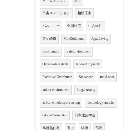
サービスエリア
萩市
宇宙ステーション
相模原市
バルコニー
全国対応
中古物件
茅ケ崎市
MoldSolutions
JapanLiving
EcoFriendly
SafeEnvironment
OverseasResidents
IndoorAirQuality
Exclusive Distributor
Singapore
mold odor
indoor environment
fungal testing
airborne mold spore testing
TechnologyTransfer
GlobalPartnership
日本建築学会
高断熱住宅
害虫
猛暑
部屋