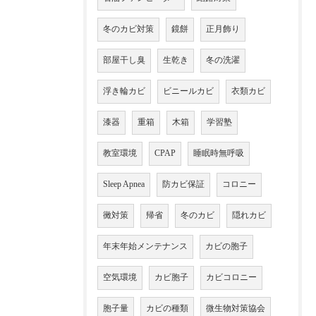
冬のカビ対策
鏡餅
正月飾り
部屋干し臭
生乾き
冬の洗濯
浮き輪カビ
ビニールカビ
衣類カビ
漆器
重箱
木箱
学習塾
教室環境
CPAP
睡眠時無呼吸
Sleep Apnea
防カビ保証
コロニー
黴対策
帰省
冬のカビ
隠れカビ
年末年始メンテナンス
カビの胞子
空気環境
カビ胞子
カビコロニー
胞子量
カビの種類
微生物対策協会