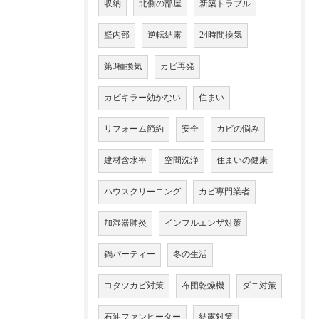
収納
北側の部屋
新築トラブル
壁内部
逆転結露
24時間換気
第3種換気
カビ再発
カビキラー効かない
住まい
リフォーム節約
安全
カビの悩み
建材含水率
空間洗浄
住まいの健康
ハウスクリーニング
カビ専門業者
加湿器肺炎
インフルエンザ対策
鍋パーティー
冬の生活
コタツカビ対策
布団乾燥機
ダニ対策
石油ファンヒーター
結露対策