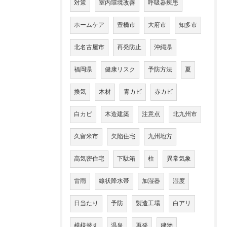
対策
室内環境改善
呼吸器疾患
ホームケア
豊橋市
大府市
知多市
北名古屋市
再発防止
沖縄県
福岡県
健康リスク
予防方法
夏
換気
木材
青カビ
赤カビ
白カビ
木造建築
注意点
北九州市
久留米市
欠陥住宅
九州地方
高気密住宅
下駄箱
柱
異常気象
雷雨
線状降水帯
加湿器
湿度
日当たり
予防
製造工場
白アリ
模様替え
温泉
再発
建物