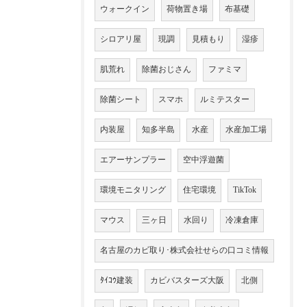
ウォークイン
荷物置き場
布基礎
シロアリ屋
現調
見積もり
湿疹
肌荒れ
除菌おじさん
ファミマ
除菌シート
スマホ
ルミテスター
内装屋
知多半島
水産
水産加工場
エアーサンプラー
空中浮遊菌
環境モニタリング
住宅環境
TikTok
マウス
三ヶ日
水回り
冷凍倉庫
名古屋のカビ取り･株式会社せらの口コミ情報
ﾀｲｺｳ建装
カビバスターズ大阪
北側