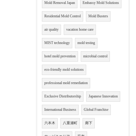
Mold Removal Japan
Embassy Mold Solutions
Residential Mold Control
Mold Busters
air quality
vacation home care
MIST technology
mold testing
hotel mold prevention
microbial control
eco-friendly mold solutions
professional mold remediation
Exclusive Distributorship
Japanese Innovation
International Business
Global Franchise
六本木
八重瀬町
廊下