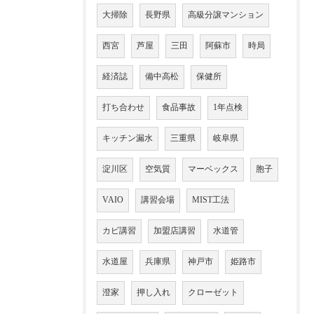
大掃除
長野県
高級分譲マンション
西宮
芦屋
三田
阿蘇市
時局
経済誌
備中高松
保健所
打ち合わせ
食品事故
1年点検
キッチン漏水
三重県
岐阜県
淀川区
空気質
マーベックス
胞子
VAIO
講習会場
MIST工法
カビ講習
加盟店講習
水道管
水道屋
兵庫県
神戸市
姫路市
澄家
押し入れ
クローゼット