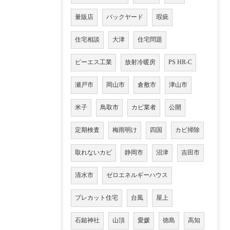
量販店
バックヤード
瑕疵
住宅相談
大津
住宅問題
ピーエス工業
放射冷暖房
PS HR-C
瀬戸市
岡山市
倉敷市
津山市
米子
鳥取市
カビ業者
公開
定期検査
梅雨明け
四国
カビ掃除
取れないカビ
静岡市
沼津
吉田市
清水市
ゼロエネルギーハウス
プレカット住宅
台風
屋上
石鎚神社
山頂
愛媛
徳島
高知