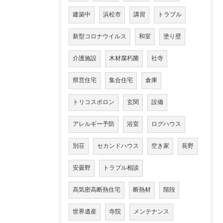
建築中
浜松市
講習
トラブル
新型コロナウイルス
和室
塗り壁
介護施設
木材腐朽菌
社寺
県営住宅
集合住宅
倉庫
トリコスポロン
玄関
設備
アレルギー予防
浴室
ログハウス
別荘
セカンドハウス
空き家
長野
安曇野
トラブル相談
高気密高断熱住宅
断熱材
階段
世界遺産
寺院
メンテナンス