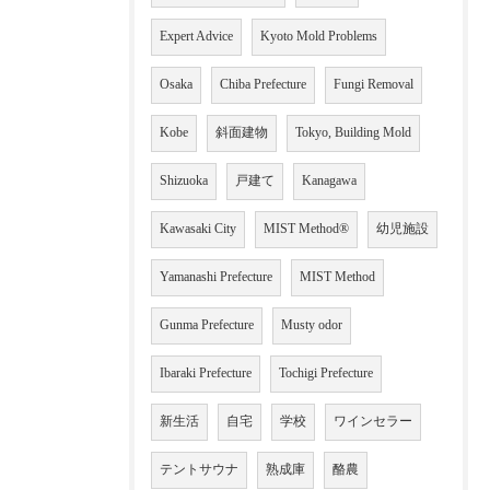
Expert Advice
Kyoto Mold Problems
Osaka
Chiba Prefecture
Fungi Removal
Kobe
斜面建物
Tokyo, Building Mold
Shizuoka
戸建て
Kanagawa
Kawasaki City
MIST Method®
幼児施設
Yamanashi Prefecture
MIST Method
Gunma Prefecture
Musty odor
Ibaraki Prefecture
Tochigi Prefecture
新生活
自宅
学校
ワインセラー
テントサウナ
熟成庫
酪農