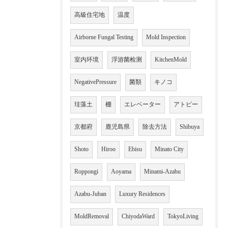
高級住宅地
温度
Airborne Fungal Testing
Mold Inspection
室内环境
浮游菌检测
KitchenMold
NegativePressure
菌類
キノコ
珪藻土
棚
エレベーター
アトピー
京都府
鹿児島県
除去方法
Shibuya
Shoto
Hiroo
Ebisu
Minato City
Roppongi
Aoyama
Minami-Azabu
Azabu-Juban
Luxury Residences
MoldRemoval
ChiyodaWard
TokyoLiving