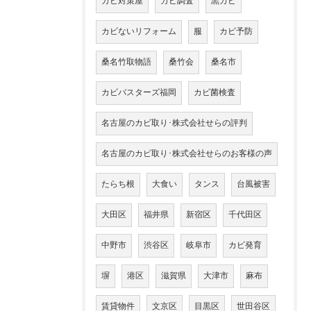
カビ対策屋
カビ調査
黒カビ
カビないリフォーム
服
カビ予防
桑名竹取物語
桑竹会
桑名市
カビバスターズ福岡
カビ菌検査
名古屋のカビ取り･株式会社せらの評判
名古屋のカビ取り･株式会社せらのお客様の声
たらち根
大食い
タンス
台風被害
大田区
福井県
新宿区
千代田区
中野市
渋谷区
岐阜市
カビ発育
塀
港区
滋賀県
大津市
麻布
賃貸物件
文京区
目黒区
世田谷区