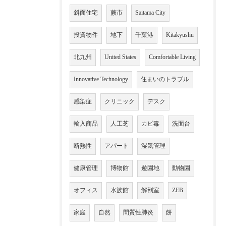
斜面住宅
蕨市
Saitama City
投資物件
地下
千葉港
Kitakyushu
北九州
United States
Comfortable Living
Innovative Technology
住まいのトラブル
感染症
クリニック
デスク
輸入商品
人工芝
カビ毒
洗面台
断熱性
アパート
湿気管理
健康管理
博物館
遊園地
動物園
オフィス
水族館
解剖室
ZEB
家庭
自然
間質性肺炎
餅