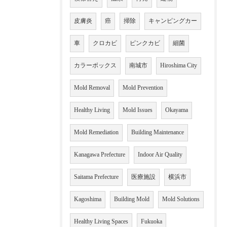
皮膚炎
癌
掃除
キャンピングカー
車
クロカビ
ピンクカビ
細菌
カラーボックス
南城市
Hiroshima City
Mold Removal
Mold Prevention
Healthy Living
Mold Issues
Okayama
Mold Remediation
Building Maintenance
Kanagawa Prefecture
Indoor Air Quality
Saitama Prefecture
医療施設
横浜市
Kagoshima
Building Mold
Mold Solutions
Healthy Living Spaces
Fukuoka