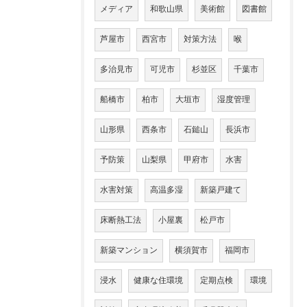
メディア
和歌山県
美術館
図書館
芦屋市
西宮市
対策方法
喉
多治見市
可児市
杉並区
千葉市
船橋市
柏市
大垣市
湿度管理
山形県
西条市
石鎚山
長浜市
予防策
山梨県
甲府市
水害
水害対策
高温多湿
新築戸建て
床断熱工法
小屋裏
松戸市
新築マンション
横須賀市
福岡市
浸水
健康な住環境
定期点検
環境