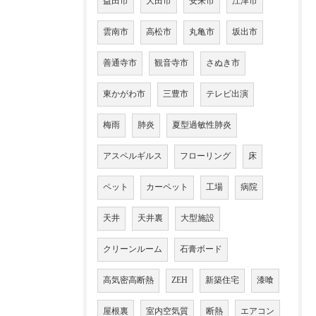
益田市
大田市
安来市
江津市
雲南市
高松市
丸亀市
坂出市
善通寺市
観音寺市
さぬき市
東かがわ市
三豊市
テレビ出演
梅雨
肺炎
夏型過敏性肺炎
アスペルギルス
フローリング
床
ペット
カーペット
工場
病院
天井
天井裏
大型施設
クリーンルーム
石膏ボード
高気密高断熱
ZEH
新築住宅
漆喰
屋根裏
室内空気質
断熱
エアコン