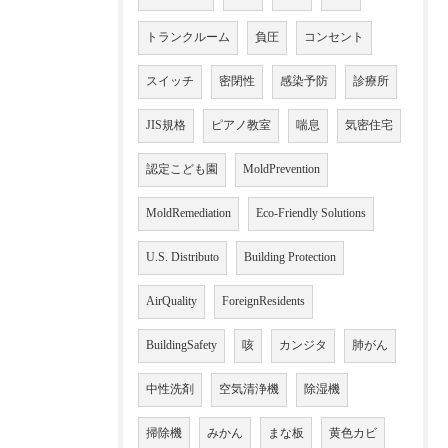
トランクルーム
負圧
コンセント
スイッチ
密閉性
感染予防
診療所
JIS規格
ピアノ教室
喘息
気密住宅
認定こども園
MoldPrevention
MoldRemediation
Eco-Friendly Solutions
U.S. Distributo
Building Protection
AirQuality
ForeignResidents
BuildingSafety
咳
カンジタ
肺がん
中性洗剤
空気清浄機
除湿機
掃除機
みかん
まな板
黄色カビ