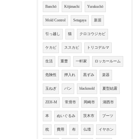
Banchō
Kōjimachi
Yurakuchō
Mold Control
Setagaya
新居
引っ越し
猫
クロコウジカビ
ケカビ
ススカビ
トリコデルマ
生活
重曹
一軒家
ロッカールーム
危険性
押入れ
黒ずみ
楽器
玉ねぎ
パン
blackmold
夏型結露
ZEH-M
常滑市
岡崎市
湖西市
本
ぬいぐるみ
茨木市
ブーツ
枕
費用
布
仏壇
イヤホン