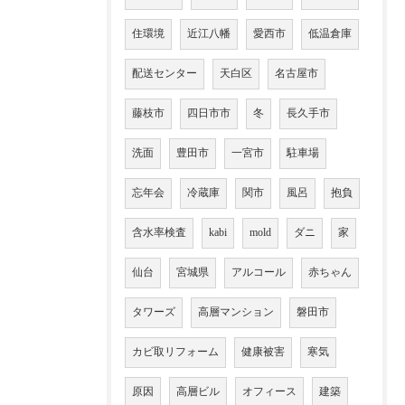
住環境
近江八幡
愛西市
低温倉庫
配送センター
天白区
名古屋市
藤枝市
四日市市
冬
長久手市
洗面
豊田市
一宮市
駐車場
忘年会
冷蔵庫
関市
風呂
抱負
含水率検査
kabi
mold
ダニ
家
仙台
宮城県
アルコール
赤ちゃん
タワーズ
高層マンション
磐田市
カビ取リフォーム
健康被害
寒気
原因
高層ビル
オフィース
建築