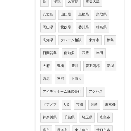
島
湿気
宮古島
奄美大島
八丈島
山口県
島根県
鳥取県
岡山県
愛媛県
香川県
徳島県
高知県
クレーム相談
東海市
篠島
日間賀島
南知多
武豊
半田
大府
豊橋
豊川
音羽蒲郡
新城
西尾
三河
トヨタ
アイディホーム株式会社
アクセス
ドアノブ
UR
常滑
師崎
東京都
神奈川県
千葉県
埼玉県
広島市
呉市
尾道市
東広島市
廿日市市