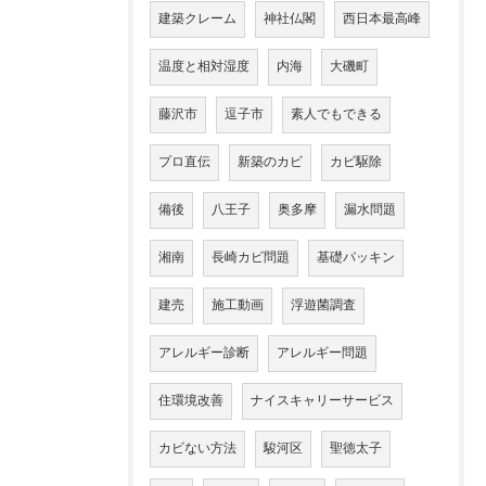
建築クレーム
神社仏閣
西日本最高峰
温度と相対湿度
内海
大磯町
藤沢市
逗子市
素人でもできる
プロ直伝
新築のカビ
カビ駆除
備後
八王子
奥多摩
漏水問題
湘南
長崎カビ問題
基礎パッキン
建売
施工動画
浮遊菌調査
アレルギー診断
アレルギー問題
住環境改善
ナイスキャリーサービス
カビない方法
駿河区
聖徳太子