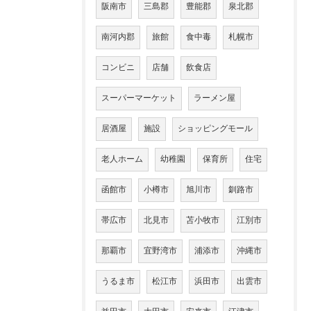
阪南市
三島郡
豊能郡
泉北郡
南河内郡
旅館
食中毒
札幌市
コンビニ
店舗
飲食店
スーパーマーケット
ラーメン屋
居酒屋
施設
ショッピングモール
老人ホーム
幼稚園
保育所
住宅
函館市
小樽市
旭川市
釧路市
帯広市
北見市
苫小牧市
江別市
那覇市
宜野湾市
浦添市
沖縄市
うるま市
松江市
浜田市
出雲市