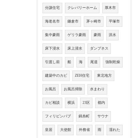
分譲住宅
クレバリーホーム
厚木市
海老名市
鎌倉市
茅ヶ崎市
平塚市
集中豪雨
ゲリラ豪雨
豪雨
洪水
床下浸水
床上浸水
ダンプネス
引渡し前
船
海
尾道
強制乾燥
建築中のカビ
ZEH住宅
東北地方
お風呂
お風呂掃除
水まわり
カビ相談
横浜
23区
都内
フィリピンパブ
錦糸町
サウナ
皇居
大使館
外務省
雨
濡れた