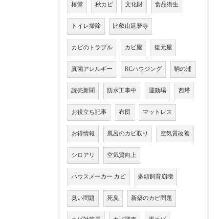
椿堂
秋カビ
文化財
食品衛生
トイレ掃除
比叡山延暦寺
カビのトラブル
カビ屋
復元屋
真菌アレルギー
RCハウジング
鞆の浦
読売新聞
防水工事中
運動場
西塔
お役立ち記事
布団
マットレス
お得情報
風呂のカビ取り
空気質改善
シロアリ
空気質向上
ハウスメーカー カビ
多頭飼育崩壊
臭い問題
死臭
新築のカビ問題