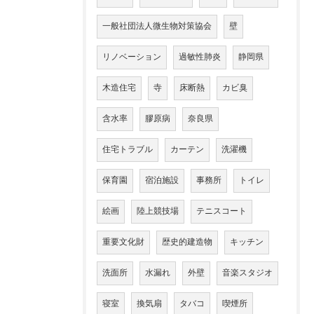
一般社団法人微生物対策協会
壁
リノベーション
過敏性肺炎
静岡県
木造住宅
寺
床断熱
カビ臭
含水率
膠原病
奈良県
住宅トラブル
カーテン
洗濯機
保育園
宿泊施設
事務所
トイレ
絵画
陸上競技場
テニスコート
重要文化財
歴史的建造物
キッチン
洗面所
水漏れ
外壁
音楽スタジオ
寝室
換気扇
タバコ
喫煙所