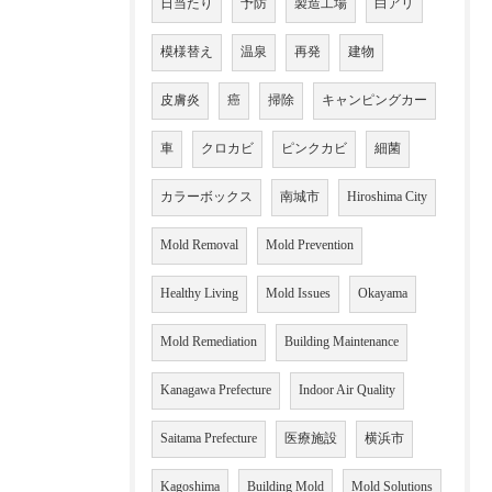
日当たり
予防
製造工場
白アリ
模様替え
温泉
再発
建物
皮膚炎
癌
掃除
キャンピングカー
車
クロカビ
ピンクカビ
細菌
カラーボックス
南城市
Hiroshima City
Mold Removal
Mold Prevention
Healthy Living
Mold Issues
Okayama
Mold Remediation
Building Maintenance
Kanagawa Prefecture
Indoor Air Quality
Saitama Prefecture
医療施設
横浜市
Kagoshima
Building Mold
Mold Solutions