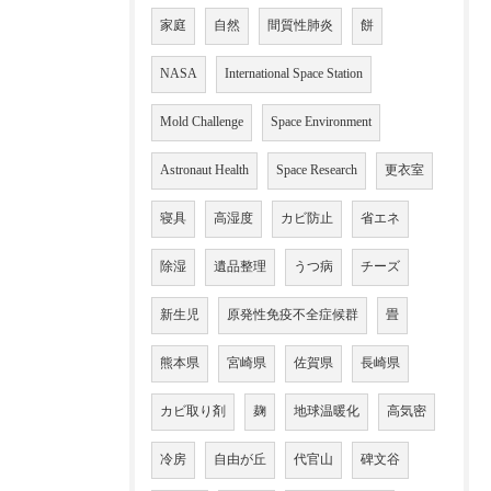
家庭
自然
間質性肺炎
餅
NASA
International Space Station
Mold Challenge
Space Environment
Astronaut Health
Space Research
更衣室
寝具
高湿度
カビ防止
省エネ
除湿
遺品整理
うつ病
チーズ
新生児
原発性免疫不全症候群
畳
熊本県
宮崎県
佐賀県
長崎県
カビ取り剤
麹
地球温暖化
高気密
冷房
自由が丘
代官山
碑文谷