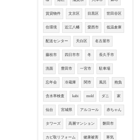
賃貸物件
文京区
目黒区
世田谷区
住環境
近江八幡
愛西市
低温倉庫
配送センター
天白区
名古屋市
藤枝市
四日市市
冬
長久手市
洗面
豊田市
一宮市
駐車場
忘年会
冷蔵庫
関市
風呂
抱負
含水率検査
kabi
mold
ダニ
家
仙台
宮城県
アルコール
赤ちゃん
タワーズ
高層マンション
磐田市
カビ取リフォーム
健康被害
寒気