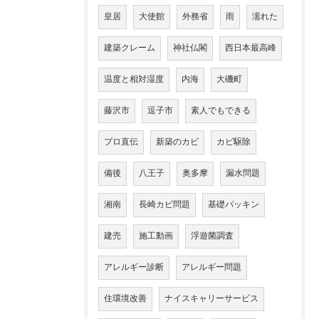
皇居
大使館
外務省
雨
濡れた
建築クレーム
神社仏閣
西日本最高峰
温度と相対湿度
内海
大磯町
藤沢市
逗子市
素人でもできる
プロ直伝
新築のカビ
カビ駆除
備後
八王子
奥多摩
漏水問題
湘南
長崎カビ問題
基礎パッキン
建売
施工動画
浮遊菌調査
アレルギー診断
アレルギー問題
住環境改善
ナイスキャリーサービス