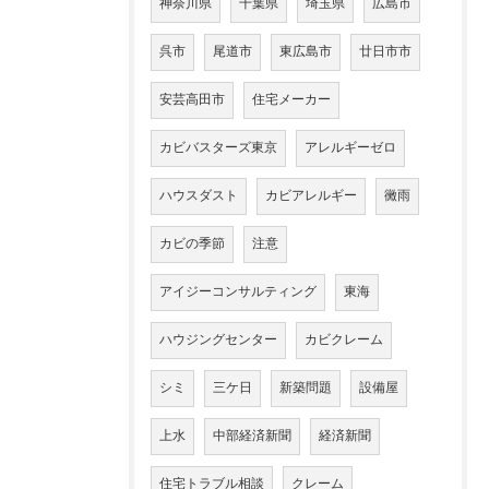
神奈川県
千葉県
埼玉県
広島市
呉市
尾道市
東広島市
廿日市市
安芸高田市
住宅メーカー
カビバスターズ東京
アレルギーゼロ
ハウスダスト
カビアレルギー
黴雨
カビの季節
注意
アイジーコンサルティング
東海
ハウジングセンター
カビクレーム
シミ
三ケ日
新築問題
設備屋
上水
中部経済新聞
経済新聞
住宅トラブル相談
クレーム