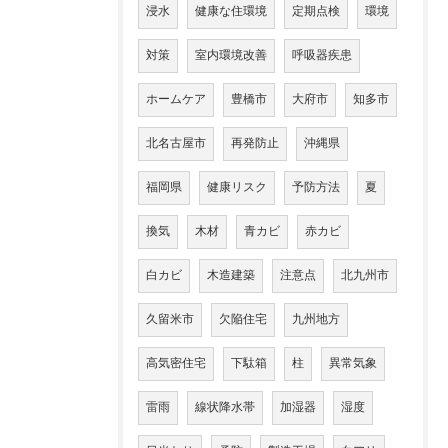
浸水
健康な住環境
定期点検
環境
対策
室内環境改善
呼吸器疾患
ホームケア
豊橋市
大府市
知多市
北名古屋市
再発防止
沖縄県
福岡県
健康リスク
予防方法
夏
換気
木材
青カビ
赤カビ
白カビ
木造建築
注意点
北九州市
久留米市
欠陥住宅
九州地方
高気密住宅
下駄箱
柱
異常気象
雷雨
線状降水帯
加湿器
湿度