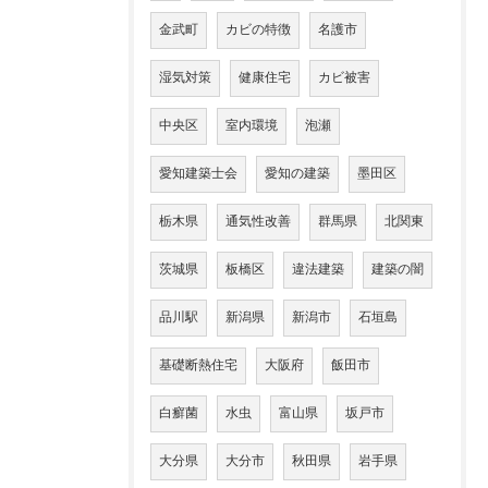
金武町
カビの特徴
名護市
湿気対策
健康住宅
カビ被害
中央区
室内環境
泡瀬
愛知建築士会
愛知の建築
墨田区
栃木県
通気性改善
群馬県
北関東
茨城県
板橋区
違法建築
建築の闇
品川駅
新潟県
新潟市
石垣島
基礎断熱住宅
大阪府
飯田市
白癬菌
水虫
富山県
坂戸市
大分県
大分市
秋田県
岩手県