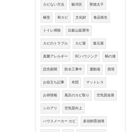
カビない方法
駿河区
聖徳太子
椿堂
秋カビ
文化財
食品衛生
トイレ掃除
比叡山延暦寺
カビのトラブル
カビ屋
復元屋
真菌アレルギー
RCハウジング
鞆の浦
読売新聞
防水工事中
運動場
西塔
お役立ち記事
布団
マットレス
お得情報
風呂のカビ取り
空気質改善
シロアリ
空気質向上
ハウスメーカー カビ
多頭飼育崩壊