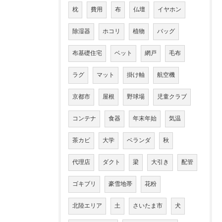
枕
費用
布
仏壇
イヤホン
除湿器
ホコリ
植物
バッグ
布基礎住宅
ベット
網戸
毛布
ラグ
マット
掛け軸
航空機
京都市
屋根
野球場
児童クラブ
コンテナ
食器
年末年始
気温
茶カビ
大学
ベランダ
秋
代理店
ダクト
梁
大引き
配管
ゴキブリ
豪雪地帯
花粉
北陸エリア
土
さいたま市
犬