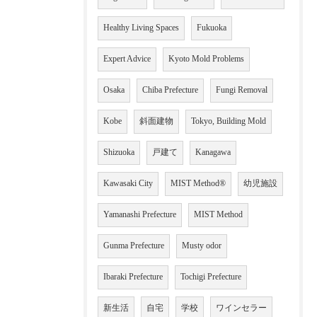
Healthy Living Spaces
Fukuoka
Expert Advice
Kyoto Mold Problems
Osaka
Chiba Prefecture
Fungi Removal
Kobe
斜面建物
Tokyo, Building Mold
Shizuoka
戸建て
Kanagawa
Kawasaki City
MIST Method®
幼児施設
Yamanashi Prefecture
MIST Method
Gunma Prefecture
Musty odor
Ibaraki Prefecture
Tochigi Prefecture
新生活
自宅
学校
ワインセラー