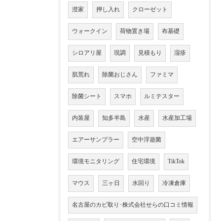
澄家
押し入れ
クローゼット
ウォークイン
荷物置き場
布基礎
シロアリ屋
現調
見積もり
湿疹
肌荒れ
除菌おじさん
ファミマ
除菌シート
スマホ
ルミテスター
内装屋
知多半島
水産
水産加工場
エアーサンプラー
空中浮遊菌
環境モニタリング
住宅環境
TikTok
マウス
三ヶ日
水回り
冷凍倉庫
名古屋のカビ取り･株式会社せらの口コミ情報