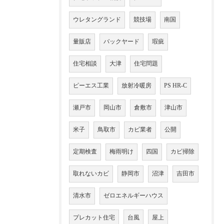
ウレタングランド
競技場
南国
量販店
バックヤード
瑕疵
住宅相談
大津
住宅問題
ピーエス工業
放射冷暖房
PS HR-C
瀬戸市
岡山市
倉敷市
津山市
米子
鳥取市
カビ業者
公開
定期検査
梅雨明け
四国
カビ掃除
取れないカビ
静岡市
沼津
吉田市
清水市
ゼロエネルギーハウス
プレカット住宅
台風
屋上