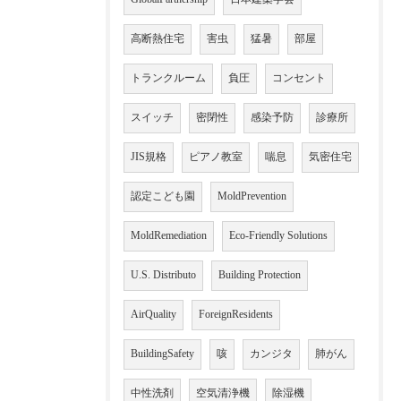
高断熱住宅
害虫
猛暑
部屋
トランクルーム
負圧
コンセント
スイッチ
密閉性
感染予防
診療所
JIS規格
ピアノ教室
喘息
気密住宅
認定こども園
MoldPrevention
MoldRemediation
Eco-Friendly Solutions
U.S. Distributo
Building Protection
AirQuality
ForeignResidents
BuildingSafety
咳
カンジタ
肺がん
中性洗剤
空気清浄機
除湿機