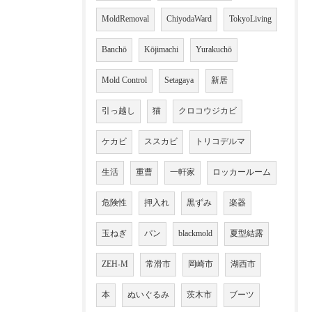
MoldRemoval
ChiyodaWard
TokyoLiving
Banchō
Kōjimachi
Yurakuchō
Mold Control
Setagaya
新居
引っ越し
猫
クロコウジカビ
ケカビ
ススカビ
トリコデルマ
生活
重曹
一軒家
ロッカールーム
危険性
押入れ
黒ずみ
楽器
玉ねぎ
パン
blackmold
夏型結露
ZEH-M
常滑市
岡崎市
湖西市
本
ぬいぐるみ
茨木市
ブーツ