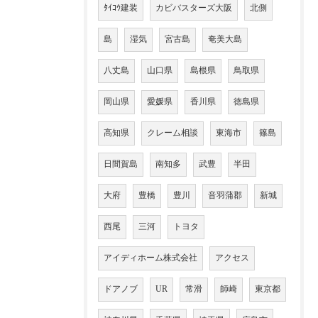
ﾀｲｺｳ建装
カビバスターズ大阪
北側
島
湿気
宮古島
奄美大島
八丈島
山口県
島根県
鳥取県
岡山県
愛媛県
香川県
徳島県
高知県
クレーム相談
東海市
篠島
日間賀島
南知多
武豊
半田
大府
豊橋
豊川
音羽蒲郡
新城
西尾
三河
トヨタ
アイディホーム株式会社
アクセス
ドアノブ
UR
常滑
師崎
東京都