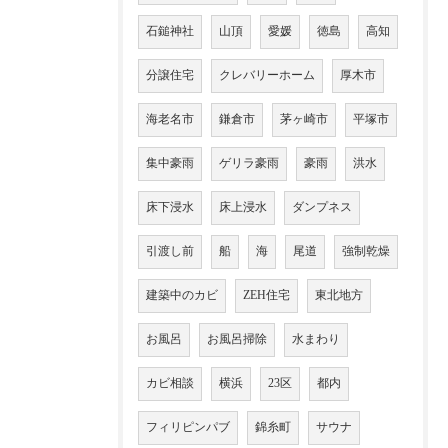
石鎚神社
山頂
愛媛
徳島
高知
分譲住宅
クレバリーホーム
厚木市
海老名市
鎌倉市
茅ヶ崎市
平塚市
集中豪雨
ゲリラ豪雨
豪雨
洪水
床下浸水
床上浸水
ダンプネス
引渡し前
船
海
尾道
強制乾燥
建築中のカビ
ZEH住宅
東北地方
お風呂
お風呂掃除
水まわり
カビ相談
横浜
23区
都内
フィリピンパブ
錦糸町
サウナ