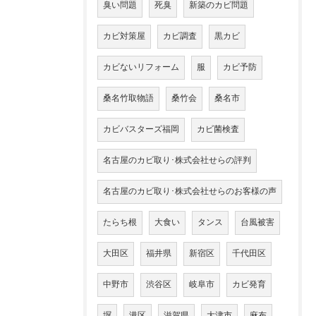
臭い問題
死臭
新築のカビ問題
カビ対策屋
カビ調査
黒カビ
カビないリフォーム
服
カビ予防
桑名竹取物語
桑竹会
桑名市
カビバスターズ福岡
カビ菌検査
名古屋のカビ取り･株式会社せらの評判
名古屋のカビ取り･株式会社せらのお客様の声
たらち根
大食い
タンス
台風被害
大田区
福井県
新宿区
千代田区
中野市
渋谷区
岐阜市
カビ発育
塀
港区
滋賀県
大津市
麻布