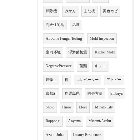
掃除機
みかん
まな板
黄色カビ
高級住宅地
温度
Airborne Fungal Testing
Mold Inspection
室内环境
浮游菌检测
KitchenMold
NegativePressure
菌類
キノコ
珪藻土
棚
エレベーター
アトピー
京都府
鹿児島県
除去方法
Shibuya
Shoto
Hiroo
Ebisu
Minato City
Roppongi
Aoyama
Minami-Azabu
Azabu-Juban
Luxury Residences