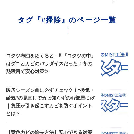
タグ『#掃除』のページ一覧
コタツ布団をめくると…⁉ 「コタツの中」
はダニとカビのパラダイスだった！冬の
熱殺菌で安心対策✨
暖房シーズン前に必ずチェック！“換気・
給気”の見直しでカビ知らずのお部屋に🌿
｜負圧が引き起こすカビを防ぐポイント
とは？
【黄色カビの除去方法】安心できる対策