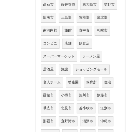
高石市
藤井寺市
東大阪市
交野市
阪南市
三島郡
豊能郡
泉北郡
南河内郡
旅館
食中毒
札幌市
コンビニ
店舗
飲食店
スーパーマーケット
ラーメン屋
居酒屋
施設
ショッピングモール
老人ホーム
幼稚園
保育所
住宅
函館市
小樽市
旭川市
釧路市
帯広市
北見市
苫小牧市
江別市
那覇市
宜野湾市
浦添市
沖縄市