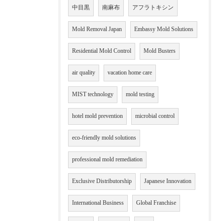
中目黒
南麻布
アフラトキシン
Mold Removal Japan
Embassy Mold Solutions
Residential Mold Control
Mold Busters
air quality
vacation home care
MIST technology
mold testing
hotel mold prevention
microbial control
eco-friendly mold solutions
professional mold remediation
Exclusive Distributorship
Japanese Innovation
International Business
Global Franchise