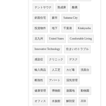
テントサウナ
熟成庫
酪農
斜面住宅
蕨市
Saitama City
投資物件
地下
千葉港
Kitakyushu
北九州
United States
Comfortable Living
Innovative Technology
住まいのトラブル
感染症
クリニック
デスク
輸入商品
人工芝
カビ毒
洗面台
断熱性
アパート
湿気管理
健康管理
博物館
遊園地
動物園
オフィス
水族館
解剖室
ZEB