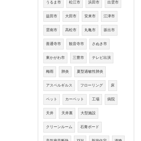
うるま市
松江市
浜田市
出雲市
益田市
大田市
安来市
江津市
雲南市
高松市
丸亀市
坂出市
善通寺市
観音寺市
さぬき市
東かがわ市
三豊市
テレビ出演
梅雨
肺炎
夏型過敏性肺炎
アスペルギルス
フローリング
床
ペット
カーペット
工場
病院
天井
天井裏
大型施設
クリーンルーム
石膏ボード
高気密高断熱
ZEH
新築住宅
漆喰