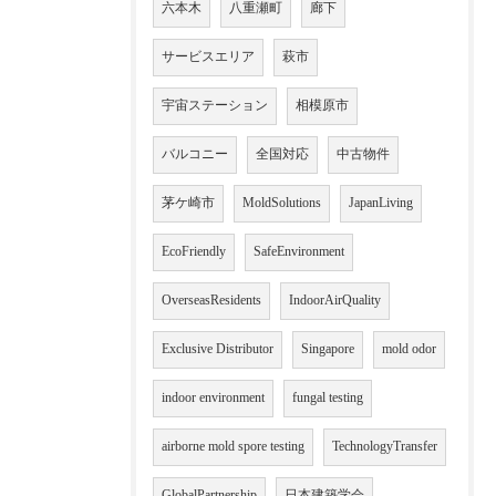
六本木
八重瀬町
廊下
サービスエリア
萩市
宇宙ステーション
相模原市
バルコニー
全国対応
中古物件
茅ケ崎市
MoldSolutions
JapanLiving
EcoFriendly
SafeEnvironment
OverseasResidents
IndoorAirQuality
Exclusive Distributor
Singapore
mold odor
indoor environment
fungal testing
airborne mold spore testing
TechnologyTransfer
GlobalPartnership
日本建築学会