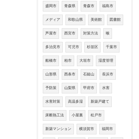
盛岡市
青森県
青森市
福島市
メディア
和歌山県
美術館
図書館
芦屋市
西宮市
対策方法
喉
多治見市
可児市
杉並区
千葉市
船橋市
柏市
大垣市
湿度管理
山形県
西条市
石鎚山
長浜市
予防策
山梨県
甲府市
水害
水害対策
高温多湿
新築戸建て
床断熱工法
小屋裏
松戸市
新築マンション
横須賀市
福岡市