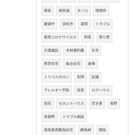
寝室
換気扇
タバコ
喫煙所
建築中
浜松市
講習
トラブル
新型コロナウイルス
和室
塗り壁
介護施設
木材腐朽菌
社寺
県営住宅
集合住宅
倉庫
トリコスポロン
玄関
設備
アレルギー予防
浴室
ログハウス
別荘
セカンドハウス
空き家
長野
安曇野
トラブル相談
高気密高断熱住宅
断熱材
階段