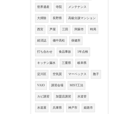
世界遺産
寺院
メンテナンス
大掃除
長野県
高級分譲マンション
西宮
芦屋
三田
阿蘇市
時局
経済誌
備中高松
保健所
打ち合わせ
食品事故
1年点検
キッチン漏水
三重県
岐阜県
淀川区
空気質
マーベックス
胞子
VAIO
講習会場
MIST工法
カビ講習
加盟店講習
水道管
水道屋
兵庫県
神戸市
姫路市