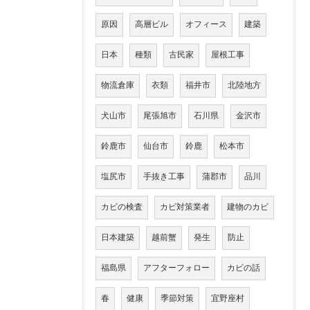
原因
高層ビル
オフィース
建築
日本
種類
古民家
屋根工事
物流倉庫
衣類
福井市
北陸地方
犬山市
尾張旭市
石川県
金沢市
鈴鹿市
仙台市
鈴鹿
松本市
塩尻市
手抜き工事
蒲郡市
品川
カビの検査
カビ対策業者
建物のカビ
日本建築
越前蟹
発生
防止
福島県
アフターフォロー
カビの話
春
健康
季節対策
宜野座村