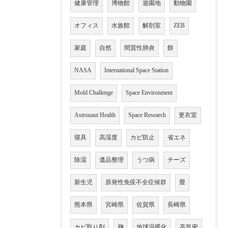
健康管理
博物館
遊園地
動物園
オフィス
水族館
解剖室
ZEB
家庭
自然
間質性肺炎
餅
NASA
International Space Station
Mold Challenge
Space Environment
Astronaut Health
Space Research
更衣室
寝具
高湿度
カビ防止
省エネ
除湿
遺品整理
うつ病
チーズ
新生児
原発性免疫不全症候群
畳
熊本県
宮崎県
佐賀県
長崎県
カビ取り剤
麹
地球温暖化
高気密