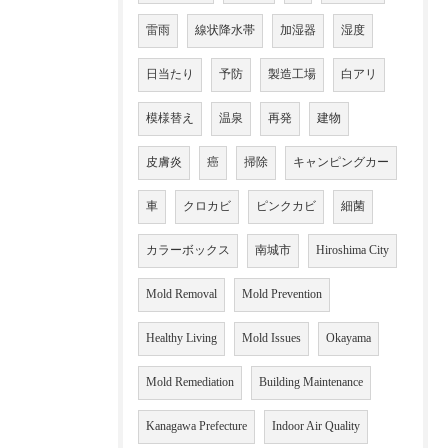
雷雨
線状降水帯
加湿器
湿度
日当たり
予防
製造工場
白アリ
模様替え
温泉
再発
建物
皮膚炎
癌
掃除
キャンピングカー
車
クロカビ
ピンクカビ
細菌
カラーボックス
南城市
Hiroshima City
Mold Removal
Mold Prevention
Healthy Living
Mold Issues
Okayama
Mold Remediation
Building Maintenance
Kanagawa Prefecture
Indoor Air Quality