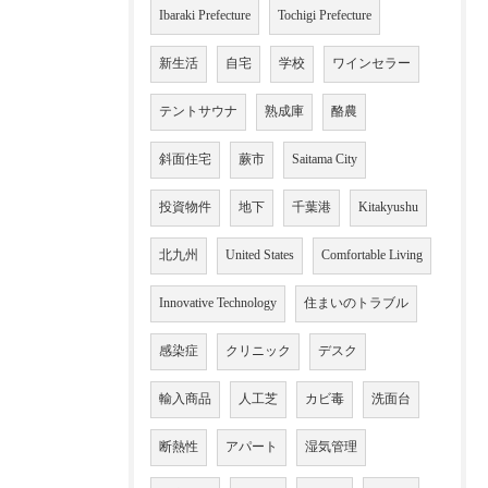
Ibaraki Prefecture
Tochigi Prefecture
新生活
自宅
学校
ワインセラー
テントサウナ
熟成庫
酪農
斜面住宅
蕨市
Saitama City
投資物件
地下
千葉港
Kitakyushu
北九州
United States
Comfortable Living
Innovative Technology
住まいのトラブル
感染症
クリニック
デスク
輸入商品
人工芝
カビ毒
洗面台
断熱性
アパート
湿気管理