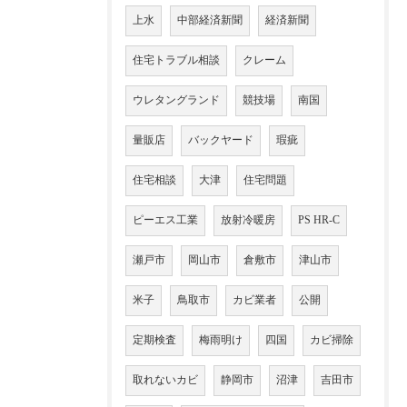
上水
中部経済新聞
経済新聞
住宅トラブル相談
クレーム
ウレタングランド
競技場
南国
量販店
バックヤード
瑕疵
住宅相談
大津
住宅問題
ピーエス工業
放射冷暖房
PS HR-C
瀬戸市
岡山市
倉敷市
津山市
米子
鳥取市
カビ業者
公開
定期検査
梅雨明け
四国
カビ掃除
取れないカビ
静岡市
沼津
吉田市