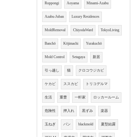
Roppongi
Aoyama
Minami-Azabu
Azabu-Juban
Luxury Residences
MoldRemoval
ChiyodaWard
TokyoLiving
Banchō
Kōjimachi
Yurakuchō
Mold Control
Setagaya
新居
引っ越し
猫
クロコウジカビ
ケカビ
ススカビ
トリコデルマ
生活
重曹
一軒家
ロッカールーム
危険性
押入れ
黒ずみ
楽器
玉ねぎ
パン
blackmold
夏型結露