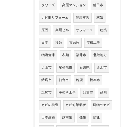
タワーズ
高層マンション
磐田市
カビ取リフォーム
健康被害
寒気
原因
高層ビル
オフィース
建築
日本
種類
古民家
屋根工事
物流倉庫
衣類
福井市
北陸地方
犬山市
尾張旭市
石川県
金沢市
鈴鹿市
仙台市
鈴鹿
松本市
塩尻市
手抜き工事
蒲郡市
品川
カビの検査
カビ対策業者
建物のカビ
日本建築
越前蟹
発生
防止