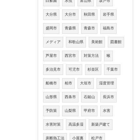
白癬菌
水虫
富山県
坂戸市
大分県
大分市
秋田県
岩手県
盛岡市
青森県
青森市
福島市
メディア
和歌山県
美術館
図書館
芦屋市
西宮市
対策方法
喉
多治見市
可児市
杉並区
千葉市
船橋市
柏市
大垣市
湿度管理
山形県
西条市
石鎚山
長浜市
予防策
山梨県
甲府市
水害
水害対策
高温多湿
新築戸建て
床断熱工法
小屋裏
松戸市