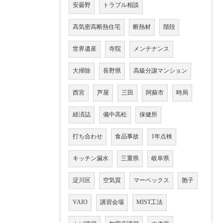
安曇野
トラブル相談
高気密高断熱住宅
断熱材
階段
世界遺産
寺院
メンテナンス
大掃除
長野県
高級分譲マンション
西宮
芦屋
三田
阿蘇市
時局
経済誌
備中高松
保健所
打ち合わせ
食品事故
1年点検
キッチン漏水
三重県
岐阜県
淀川区
空気質
マーベックス
胞子
VAIO
講習会場
MIST工法