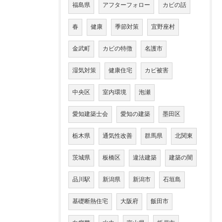
福島県
アフターフォロー
カビの話
春
健康
季節対策
宜野座村
金武町
カビの特徴
名護市
湿気対策
健康住宅
カビ被害
中央区
室内環境
泡瀬
愛知建築士会
愛知の建築
墨田区
栃木県
通気性改善
群馬県
北関東
茨城県
板橋区
違法建築
建築の闇
品川駅
新潟県
新潟市
石垣島
基礎断熱住宅
大阪府
飯田市