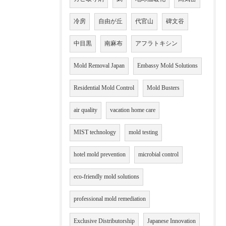
冷房
自由が丘
代官山
碑文谷
中目黒
南麻布
アフラトキシン
Mold Removal Japan
Embassy Mold Solutions
Residential Mold Control
Mold Busters
air quality
vacation home care
MIST technology
mold testing
hotel mold prevention
microbial control
eco-friendly mold solutions
professional mold remediation
Exclusive Distributorship
Japanese Innovation