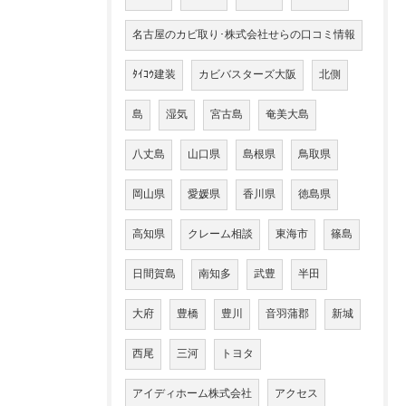
名古屋のカビ取り･株式会社せらの口コミ情報
ﾀｲｺｳ建装
カビバスターズ大阪
北側
島
湿気
宮古島
奄美大島
八丈島
山口県
島根県
鳥取県
岡山県
愛媛県
香川県
徳島県
高知県
クレーム相談
東海市
篠島
日間賀島
南知多
武豊
半田
大府
豊橋
豊川
音羽蒲郡
新城
西尾
三河
トヨタ
アイディホーム株式会社
アクセス