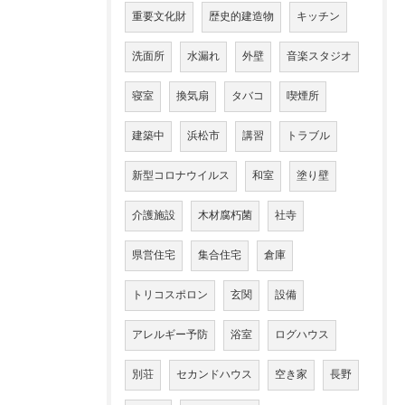
重要文化財
歴史的建造物
キッチン
洗面所
水漏れ
外壁
音楽スタジオ
寝室
換気扇
タバコ
喫煙所
建築中
浜松市
講習
トラブル
新型コロナウイルス
和室
塗り壁
介護施設
木材腐朽菌
社寺
県営住宅
集合住宅
倉庫
トリコスポロン
玄関
設備
アレルギー予防
浴室
ログハウス
別荘
セカンドハウス
空き家
長野