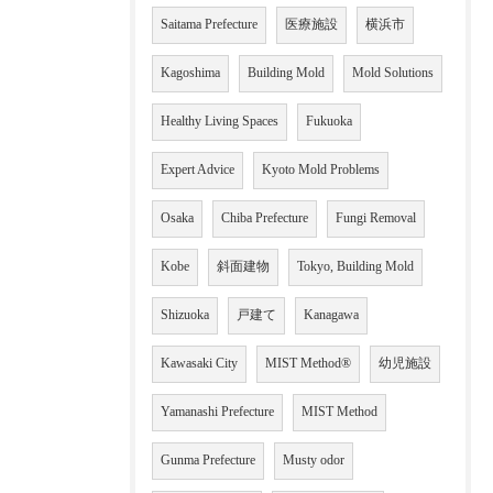
Saitama Prefecture
医療施設
横浜市
Kagoshima
Building Mold
Mold Solutions
Healthy Living Spaces
Fukuoka
Expert Advice
Kyoto Mold Problems
Osaka
Chiba Prefecture
Fungi Removal
Kobe
斜面建物
Tokyo, Building Mold
Shizuoka
戸建て
Kanagawa
Kawasaki City
MIST Method®
幼児施設
Yamanashi Prefecture
MIST Method
Gunma Prefecture
Musty odor