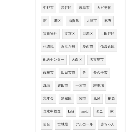
中野市
渋谷区
岐阜市
カビ発育
塀
港区
滋賀県
大津市
麻布
賃貸物件
文京区
目黒区
世田谷区
住環境
近江八幡
愛西市
低温倉庫
配送センター
天白区
名古屋市
藤枝市
四日市市
冬
長久手市
洗面
豊田市
一宮市
駐車場
忘年会
冷蔵庫
関市
風呂
抱負
含水率検査
kabi
mold
ダニ
家
仙台
宮城県
アルコール
赤ちゃん