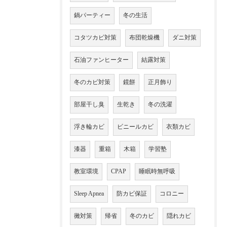
鍋パーティー
冬の生活
コタツカビ対策
布団乾燥機
ダニ対策
石油ファンヒーター
結露対策
冬のカビ対策
鏡餅
正月飾り
部屋干し臭
生乾き
冬の洗濯
浮き輪カビ
ビニールカビ
衣類カビ
漆器
重箱
木箱
学習塾
教室環境
CPAP
睡眠時無呼吸
Sleep Apnea
防カビ保証
コロニー
黴対策
帰省
冬のカビ
隠れカビ