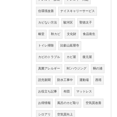
住環境改善
ナイスキャリーサービス
カビない方法
駿河区
聖徳太子
椿堂
秋カビ
文化財
食品衛生
トイレ掃除
比叡山延暦寺
カビのトラブル
カビ屋
復元屋
真菌アレルギー
RCハウジング
鞆の浦
読売新聞
防水工事中
運動場
西塔
お役立ち記事
布団
マットレス
お得情報
風呂のカビ取り
空気質改善
シロアリ
空気質向上