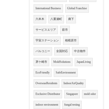
International Business
Global Franchise
六本木
八重瀬町
廊下
サービスエリア
萩市
宇宙ステーション
相模原市
バルコニー
全国対応
中古物件
茅ケ崎市
MoldSolutions
JapanLiving
EcoFriendly
SafeEnvironment
OverseasResidents
IndoorAirQuality
Exclusive Distributor
Singapore
mold odor
indoor environment
fungal testing