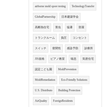
airborne mold spore testing
TechnologyTransfer
GlobalPartnership
日本建築学会
高断熱住宅
害虫
猛暑
部屋
トランクルーム
負圧
コンセント
スイッチ
密閉性
感染予防
診療所
JIS規格
ピアノ教室
喘息
気密住宅
認定こども園
MoldPrevention
MoldRemediation
Eco-Friendly Solutions
U.S. Distributo
Building Protection
AirQuality
ForeignResidents