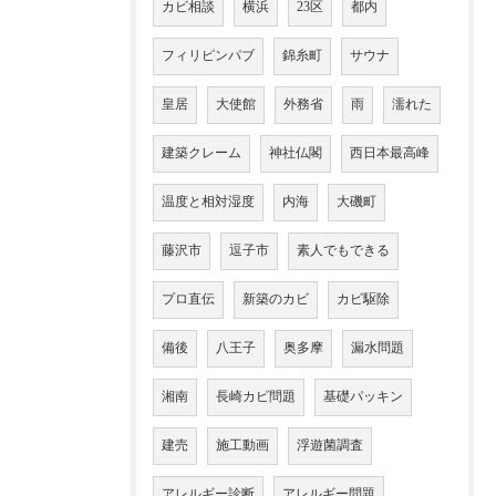
カビ相談
横浜
23区
都内
フィリピンパブ
錦糸町
サウナ
皇居
大使館
外務省
雨
濡れた
建築クレーム
神社仏閣
西日本最高峰
温度と相対湿度
内海
大磯町
藤沢市
逗子市
素人でもできる
プロ直伝
新築のカビ
カビ駆除
備後
八王子
奥多摩
漏水問題
湘南
長崎カビ問題
基礎パッキン
建売
施工動画
浮遊菌調査
アレルギー診断
アレルギー問題