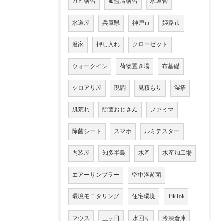
カビ講習
加盟店講習
水道管
水道屋
兵庫県
神戸市
姫路市
澄家
押し入れ
クローゼット
ウォークイン
荷物置き場
布基礎
シロアリ屋
現調
見積もり
湿疹
肌荒れ
除菌おじさん
ファミマ
除菌シート
スマホ
ルミテスター
内装屋
知多半島
水産
水産加工場
エアーサンプラー
空中浮遊菌
環境モニタリング
住宅環境
TikTok
マウス
三ヶ日
水回り
冷凍倉庫