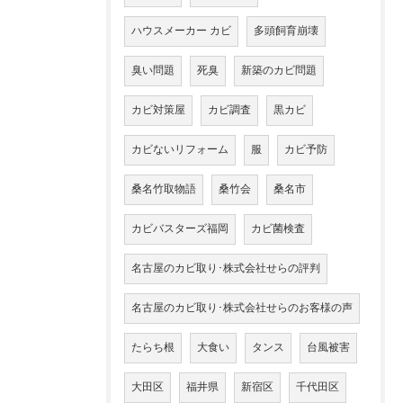
ハウスメーカー カビ
多頭飼育崩壊
臭い問題
死臭
新築のカビ問題
カビ対策屋
カビ調査
黒カビ
カビないリフォーム
服
カビ予防
桑名竹取物語
桑竹会
桑名市
カビバスターズ福岡
カビ菌検査
名古屋のカビ取り･株式会社せらの評判
名古屋のカビ取り･株式会社せらのお客様の声
たらち根
大食い
タンス
台風被害
大田区
福井県
新宿区
千代田区