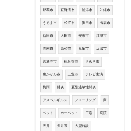
那覇市
宜野湾市
浦添市
沖縄市
うるま市
松江市
浜田市
出雲市
益田市
大田市
安来市
江津市
雲南市
高松市
丸亀市
坂出市
善通寺市
観音寺市
さぬき市
東かがわ市
三豊市
テレビ出演
梅雨
肺炎
夏型過敏性肺炎
アスペルギルス
フローリング
床
ペット
カーペット
工場
病院
天井
天井裏
大型施設