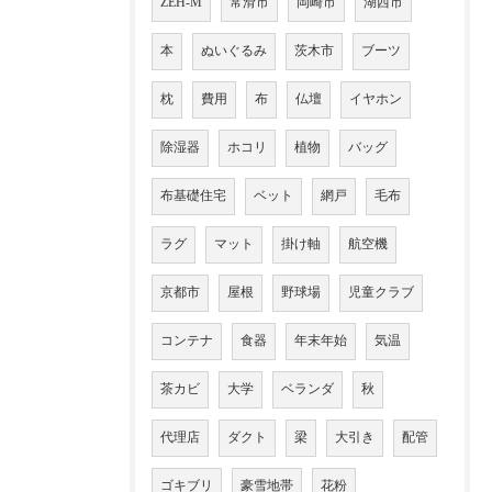
ZEH-M
常滑市
岡崎市
湖西市
本
ぬいぐるみ
茨木市
ブーツ
枕
費用
布
仏壇
イヤホン
除湿器
ホコリ
植物
バッグ
布基礎住宅
ベット
網戸
毛布
ラグ
マット
掛け軸
航空機
京都市
屋根
野球場
児童クラブ
コンテナ
食器
年末年始
気温
茶カビ
大学
ベランダ
秋
代理店
ダクト
梁
大引き
配管
ゴキブリ
豪雪地帯
花粉