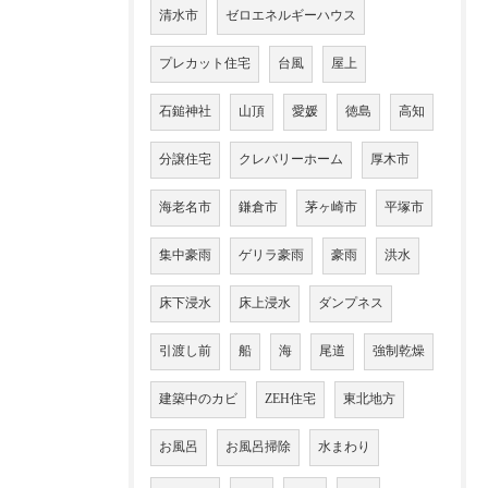
清水市
ゼロエネルギーハウス
プレカット住宅
台風
屋上
石鎚神社
山頂
愛媛
徳島
高知
分譲住宅
クレバリーホーム
厚木市
海老名市
鎌倉市
茅ヶ崎市
平塚市
集中豪雨
ゲリラ豪雨
豪雨
洪水
床下浸水
床上浸水
ダンプネス
引渡し前
船
海
尾道
強制乾燥
建築中のカビ
ZEH住宅
東北地方
お風呂
お風呂掃除
水まわり