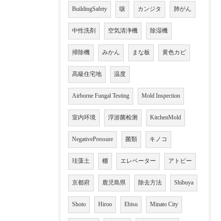
BuildingSafety
咳
カンジタ
肺がん
中性洗剤
空気清浄機
除湿機
掃除機
みかん
まな板
黄色カビ
高級住宅地
温度
Airborne Fungal Testing
Mold Inspection
室内环境
浮游菌检测
KitchenMold
NegativePressure
菌類
キノコ
珪藻土
棚
エレベーター
アトピー
京都府
鹿児島県
除去方法
Shibuya
Shoto
Hiroo
Ebisu
Minato City