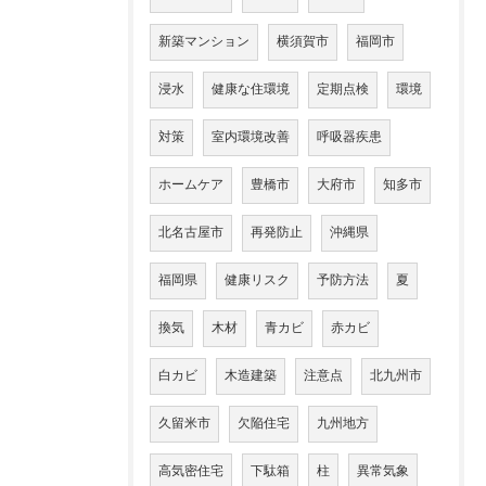
新築マンション
横須賀市
福岡市
浸水
健康な住環境
定期点検
環境
対策
室内環境改善
呼吸器疾患
ホームケア
豊橋市
大府市
知多市
北名古屋市
再発防止
沖縄県
福岡県
健康リスク
予防方法
夏
換気
木材
青カビ
赤カビ
白カビ
木造建築
注意点
北九州市
久留米市
欠陥住宅
九州地方
高気密住宅
下駄箱
柱
異常気象