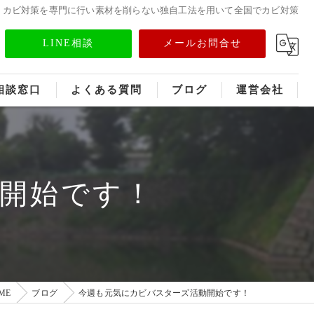
・カビ対策を専門に行い素材を削らない独自工法を用いて全国でカビ対策
LINE相談
メールお問合せ
相談窓口
よくある質問
ブログ
運営会社
フランチャイズ募集
メディア情報
開始です！
ME
ブログ
今週も元気にカビバスターズ活動開始です！