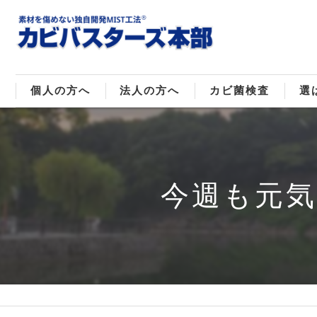
個人の方へ
法人の方へ
カビ菌検査
選
戸建てのカビ取り
販売住宅のカビ取り
カビ菌種類
MI
マンションのカビ取り
倉庫･工場のカビ取り
ご
今週も元
店舗のカビ取り
介護施設のカビ取り
レジャー施設のカビ取り
大浴場･ホテルのカビ取り