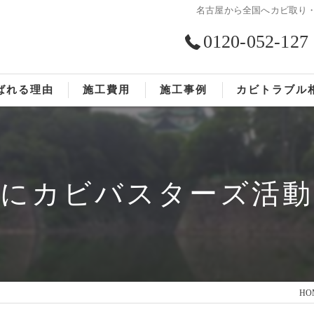
名古屋から全国へカビ取り
0120-052-127
ばれる理由
施工費用
施工事例
カビトラブル
ST工法®
お客様の声
依頼の流れ
気にカビバスターズ活動
HO