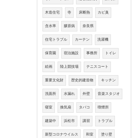
木造住宅
寺
床断熱
カビ臭
含水率
膠原病
奈良県
住宅トラブル
カーテン
洗濯機
保育園
宿泊施設
事務所
トイレ
絵画
陸上競技場
テニスコート
重要文化財
歴史的建造物
キッチン
洗面所
水漏れ
外壁
音楽スタジオ
寝室
換気扇
タバコ
喫煙所
建築中
浜松市
講習
トラブル
新型コロナウイルス
和室
塗り壁