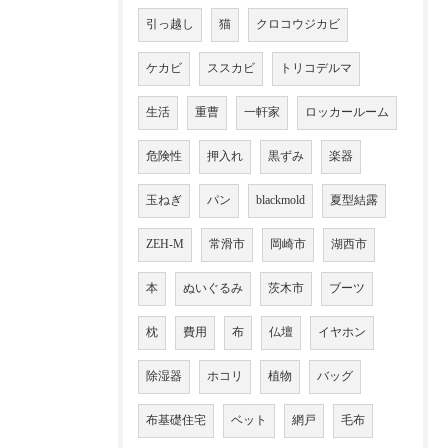
引っ越し
猫
クロコウジカビ
ケカビ
ススカビ
トリコデルマ
生活
重曹
一軒家
ロッカールーム
危険性
押入れ
黒ずみ
楽器
玉ねぎ
パン
blackmold
夏型結露
ZEH-M
常滑市
岡崎市
湖西市
本
ぬいぐるみ
茨木市
ブーツ
枕
費用
布
仏壇
イヤホン
除湿器
ホコリ
植物
バッグ
布基礎住宅
ベット
網戸
毛布