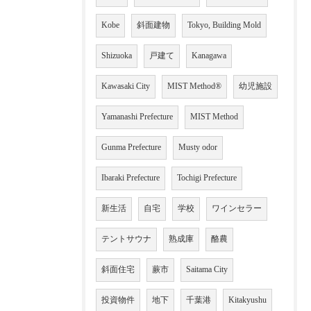
Kobe
斜面建物
Tokyo, Building Mold
Shizuoka
戸建て
Kanagawa
Kawasaki City
MIST Method®
幼児施設
Yamanashi Prefecture
MIST Method
Gunma Prefecture
Musty odor
Ibaraki Prefecture
Tochigi Prefecture
新生活
自宅
学校
ワインセラー
テントサウナ
熟成庫
酪農
斜面住宅
蕨市
Saitama City
投資物件
地下
千葉港
Kitakyushu