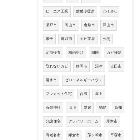
ピーエス工業
放射冷暖房
PS HR-C
瀬戸市
岡山市
倉敷市
津山市
米子
鳥取市
カビ業者
公開
定期検査
梅雨明け
四国
カビ掃除
取れないカビ
静岡市
沼津
吉田市
清水市
ゼロエネルギーハウス
プレカット住宅
台風
屋上
石鎚神社
山頂
愛媛
徳島
高知
分譲住宅
クレバリーホーム
厚木市
海老名市
鎌倉市
茅ヶ崎市
平塚市