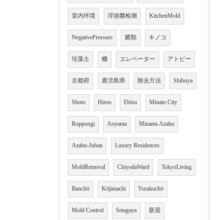
室内环境
浮游菌检测
KitchenMold
NegativePressure
菌類
キノコ
珪藻土
棚
エレベーター
アトピー
京都府
鹿児島県
除去方法
Shibuya
Shoto
Hiroo
Ebisu
Minato City
Roppongi
Aoyama
Minami-Azabu
Azabu-Juban
Luxury Residences
MoldRemoval
ChiyodaWard
TokyoLiving
Banchō
Kōjimachi
Yurakuchō
Mold Control
Setagaya
新居