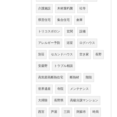
介護施設
木材腐朽菌
社寺
県営住宅
集合住宅
倉庫
トリコスポロン
玄関
設備
アレルギー予防
浴室
ログハウス
別荘
セカンドハウス
空き家
長野
安曇野
トラブル相談
高気密高断熱住宅
断熱材
階段
世界遺産
寺院
メンテナンス
大掃除
長野県
高級分譲マンション
西宮
芦屋
三田
阿蘇市
時局