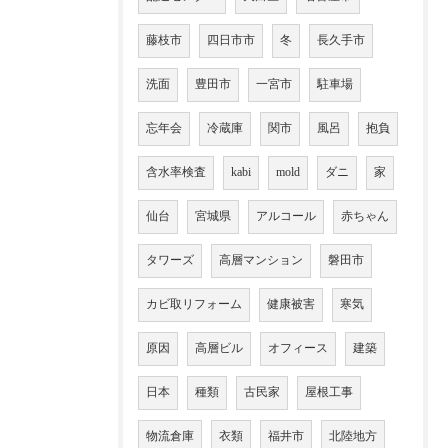
藤枝市
四日市市
冬
長久手市
洗面
豊田市
一宮市
駐車場
忘年会
冷蔵庫
関市
風呂
抱負
含水率検査
kabi
mold
ダニ
家
仙台
宮城県
アルコール
赤ちゃん
タワーズ
高層マンション
磐田市
カビ取リフォーム
健康被害
寒気
原因
高層ビル
オフィース
建築
日本
種類
古民家
屋根工事
物流倉庫
衣類
福井市
北陸地方