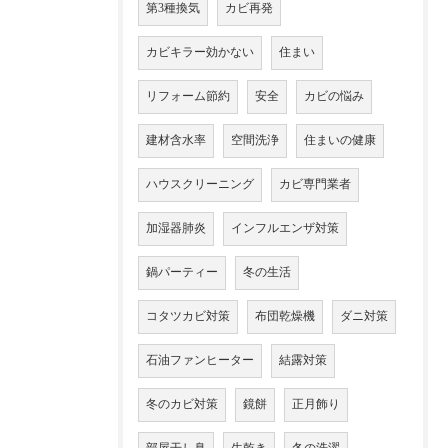
第3種換気
カビ再発
カビキラー効かない
住まい
リフォーム節約
安全
カビの悩み
建材含水率
空間洗浄
住まいの健康
ハウスクリーニング
カビ専門業者
加湿器肺炎
インフルエンザ対策
鍋パーティー
冬の生活
コタツカビ対策
布団乾燥機
ダニ対策
石油ファンヒーター
結露対策
冬のカビ対策
鏡餅
正月飾り