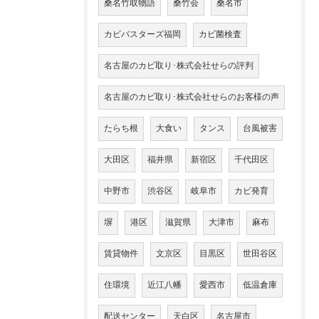
桑名竹取物語
桑竹会
桑名市
カビバスターズ福岡
カビ菌検査
名古屋のカビ取り･株式会社せらの評判
名古屋のカビ取り･株式会社せらのお客様の声
たらち根
大食い
タンス
台風被害
大田区
福井県
新宿区
千代田区
中野市
渋谷区
岐阜市
カビ発育
塀
港区
滋賀県
大津市
麻布
賃貸物件
文京区
目黒区
世田谷区
住環境
近江八幡
愛西市
低温倉庫
配送センター
天白区
名古屋市