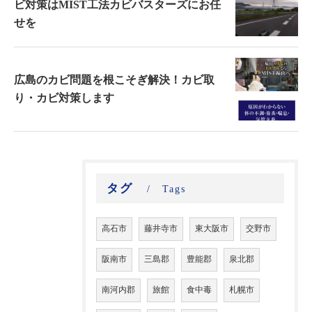
ビ対策はMIST工法カビバスターズにお任
せを
広島のカビ問題を根こそぎ解決！カビ取
り・カビ対策します
タグ
Tags
高石市
藤井寺市
東大阪市
交野市
阪南市
三島郡
豊能郡
泉北郡
南河内郡
旅館
食中毒
札幌市