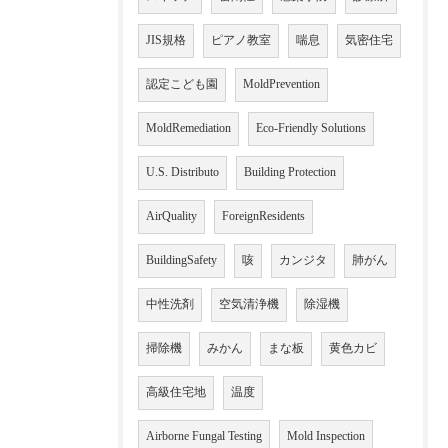
JIS規格
ピアノ教室
喘息
気密住宅
認定こども園
MoldPrevention
MoldRemediation
Eco-Friendly Solutions
U.S. Distributo
Building Protection
AirQuality
ForeignResidents
BuildingSafety
咳
カンジタ
肺がん
中性洗剤
空気清浄機
除湿機
掃除機
みかん
まな板
黄色カビ
高級住宅地
温度
Airborne Fungal Testing
Mold Inspection