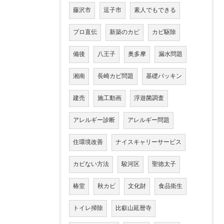
藤沢市
逗子市
素人でもできる
プロ直伝
新築のカビ
カビ駆除
備後
八王子
奥多摩
漏水問題
湘南
長崎カビ問題
基礎パッキン
建売
施工動画
浮遊菌調査
アレルギー診断
アレルギー問題
住環境改善
ナイスキャリーサービス
カビない方法
駿河区
聖徳太子
椿堂
秋カビ
文化財
食品衛生
トイレ掃除
比叡山延暦寺