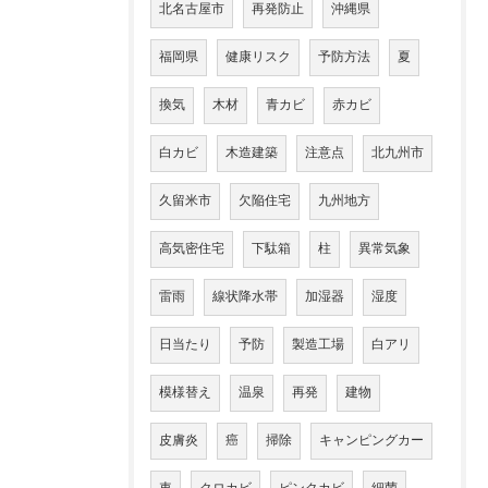
北名古屋市
再発防止
沖縄県
福岡県
健康リスク
予防方法
夏
換気
木材
青カビ
赤カビ
白カビ
木造建築
注意点
北九州市
久留米市
欠陥住宅
九州地方
高気密住宅
下駄箱
柱
異常気象
雷雨
線状降水帯
加湿器
湿度
日当たり
予防
製造工場
白アリ
模様替え
温泉
再発
建物
皮膚炎
癌
掃除
キャンピングカー