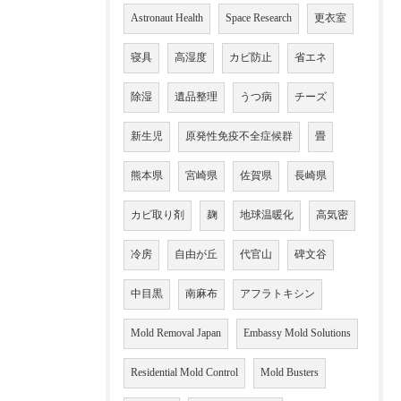
Astronaut Health
Space Research
更衣室
寝具
高湿度
カビ防止
省エネ
除湿
遺品整理
うつ病
チーズ
新生児
原発性免疫不全症候群
畳
熊本県
宮崎県
佐賀県
長崎県
カビ取り剤
麹
地球温暖化
高気密
冷房
自由が丘
代官山
碑文谷
中目黒
南麻布
アフラトキシン
Mold Removal Japan
Embassy Mold Solutions
Residential Mold Control
Mold Busters