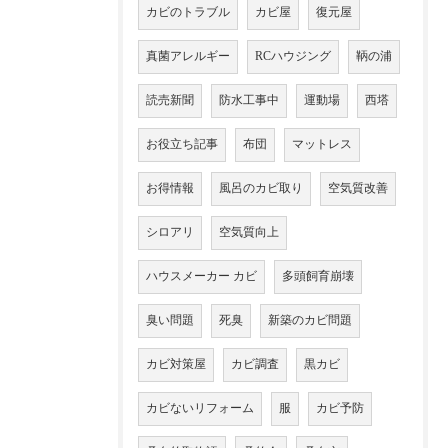
カビのトラブル
カビ屋
復元屋
真菌アレルギー
RCハウジング
鞆の浦
読売新聞
防水工事中
運動場
西塔
お役立ち記事
布団
マットレス
お得情報
風呂のカビ取り
空気質改善
シロアリ
空気質向上
ハウスメーカー カビ
多頭飼育崩壊
臭い問題
死臭
新築のカビ問題
カビ対策屋
カビ調査
黒カビ
カビないリフォーム
服
カビ予防