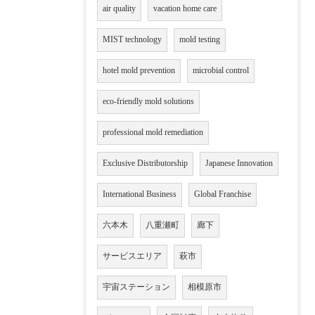
air quality
vacation home care
MIST technology
mold testing
hotel mold prevention
microbial control
eco-friendly mold solutions
professional mold remediation
Exclusive Distributorship
Japanese Innovation
International Business
Global Franchise
六本木
八重瀬町
廊下
サービスエリア
萩市
宇宙ステーション
相模原市