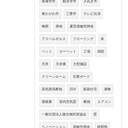
善通寺市
観音寺市
さぬき市
東かがわ市
三豊市
テレビ出演
梅雨
肺炎
夏型過敏性肺炎
アスペルギルス
フローリング
床
ペット
カーペット
工場
病院
天井
天井裏
大型施設
クリーンルーム
石膏ボード
高気密高断熱
ZEH
新築住宅
漆喰
屋根裏
室内空気質
断熱
エアコン
一般社団法人微生物対策協会
壁
リノベーション
過敏性肺炎
静岡県