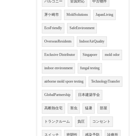
バルコニー
全国対応
中古物件
茅ケ崎市
MoldSolutions
JapanLiving
EcoFriendly
SafeEnvironment
OverseasResidents
IndoorAirQuality
Exclusive Distributor
Singapore
mold odor
indoor environment
fungal testing
airborne mold spore testing
TechnologyTransfer
GlobalPartnership
日本建築学会
高断熱住宅
害虫
猛暑
部屋
トランクルーム
負圧
コンセント
スイッチ
密閉性
感染予防
診療所