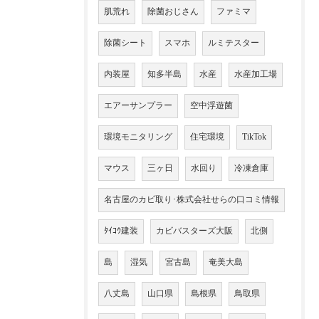
肌荒れ
除菌おじさん
ファミマ
除菌シート
スマホ
ルミテスター
内装屋
知多半島
水産
水産加工場
エアーサンプラー
空中浮遊菌
環境モニタリング
住宅環境
TikTok
マウス
三ヶ日
水回り
冷凍倉庫
名古屋のカビ取り･株式会社せらの口コミ情報
ﾀｲｺｳ建装
カビバスターズ大阪
北側
島
湿気
宮古島
奄美大島
八丈島
山口県
島根県
鳥取県