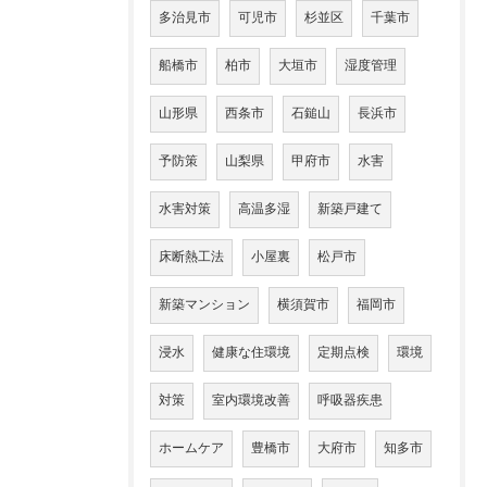
多治見市
可児市
杉並区
千葉市
船橋市
柏市
大垣市
湿度管理
山形県
西条市
石鎚山
長浜市
予防策
山梨県
甲府市
水害
水害対策
高温多湿
新築戸建て
床断熱工法
小屋裏
松戸市
新築マンション
横須賀市
福岡市
浸水
健康な住環境
定期点検
環境
対策
室内環境改善
呼吸器疾患
ホームケア
豊橋市
大府市
知多市