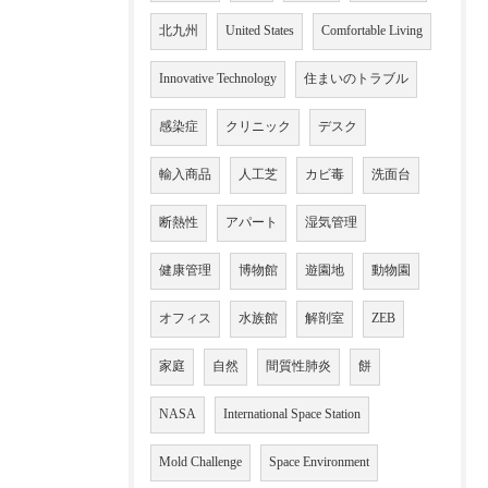
北九州
United States
Comfortable Living
Innovative Technology
住まいのトラブル
感染症
クリニック
デスク
輸入商品
人工芝
カビ毒
洗面台
断熱性
アパート
湿気管理
健康管理
博物館
遊園地
動物園
オフィス
水族館
解剖室
ZEB
家庭
自然
間質性肺炎
餅
NASA
International Space Station
Mold Challenge
Space Environment