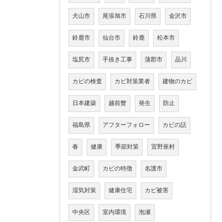
犬山市
尾張旭市
石川県
金沢市
鈴鹿市
仙台市
鈴鹿
松本市
塩尻市
手抜き工事
蒲郡市
品川
カビの検査
カビ対策業者
建物のカビ
日本建築
越前蟹
発生
防止
福島県
アフターフォロー
カビの話
春
健康
季節対策
宜野座村
金武町
カビの特徴
名護市
湿気対策
健康住宅
カビ被害
中央区
室内環境
泡瀬