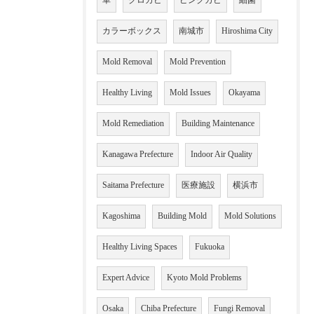
車
クロカビ
ピンクカビ
細菌
カラーボックス
南城市
Hiroshima City
Mold Removal
Mold Prevention
Healthy Living
Mold Issues
Okayama
Mold Remediation
Building Maintenance
Kanagawa Prefecture
Indoor Air Quality
Saitama Prefecture
医療施設
横浜市
Kagoshima
Building Mold
Mold Solutions
Healthy Living Spaces
Fukuoka
Expert Advice
Kyoto Mold Problems
Osaka
Chiba Prefecture
Fungi Removal