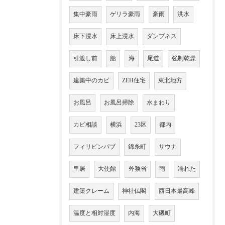
集中豪雨
ゲリラ豪雨
豪雨
洪水
床下浸水
床上浸水
ダンプネス
引渡し前
船
海
尾道
強制乾燥
建築中のカビ
ZEH住宅
東北地方
お風呂
お風呂掃除
水まわり
カビ相談
横浜
23区
都内
フィリピンパブ
錦糸町
サウナ
皇居
大使館
外務省
雨
濡れた
建築クレーム
神社仏閣
西日本最高峰
温度と相対湿度
内海
大磯町