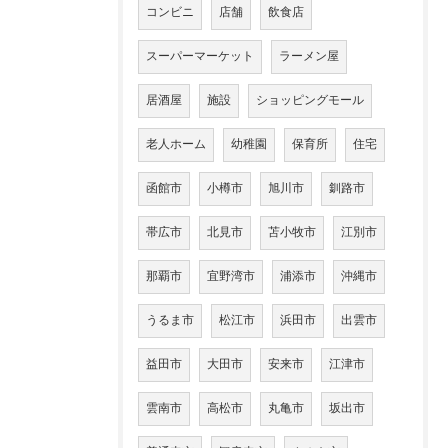
コンビニ
店舗
飲食店
スーパーマーケット
ラーメン屋
居酒屋
施設
ショッピングモール
老人ホーム
幼稚園
保育所
住宅
函館市
小樽市
旭川市
釧路市
帯広市
北見市
苫小牧市
江別市
那覇市
宜野湾市
浦添市
沖縄市
うるま市
松江市
浜田市
出雲市
益田市
大田市
安来市
江津市
雲南市
高松市
丸亀市
坂出市