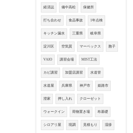
経済誌
備中高松
保健所
打ち合わせ
食品事故
1年点検
キッチン漏水
三重県
岐阜県
淀川区
空気質
マーベックス
胞子
VAIO
講習会場
MIST工法
カビ講習
加盟店講習
水道管
水道屋
兵庫県
神戸市
姫路市
澄家
押し入れ
クローゼット
ウォークイン
荷物置き場
布基礎
シロアリ屋
現調
見積もり
湿疹