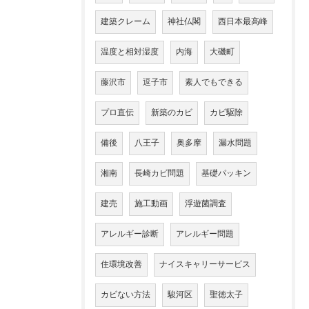
建築クレーム
神社仏閣
西日本最高峰
温度と相対湿度
内海
大磯町
藤沢市
逗子市
素人でもできる
プロ直伝
新築のカビ
カビ駆除
備後
八王子
奥多摩
漏水問題
湘南
長崎カビ問題
基礎パッキン
建売
施工動画
浮遊菌調査
アレルギー診断
アレルギー問題
住環境改善
ナイスキャリーサービス
カビない方法
駿河区
聖徳太子