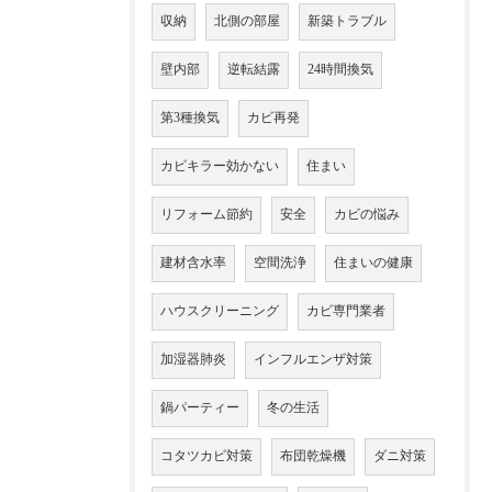
収納
北側の部屋
新築トラブル
壁内部
逆転結露
24時間換気
第3種換気
カビ再発
カビキラー効かない
住まい
リフォーム節約
安全
カビの悩み
建材含水率
空間洗浄
住まいの健康
ハウスクリーニング
カビ専門業者
加湿器肺炎
インフルエンザ対策
鍋パーティー
冬の生活
コタツカビ対策
布団乾燥機
ダニ対策