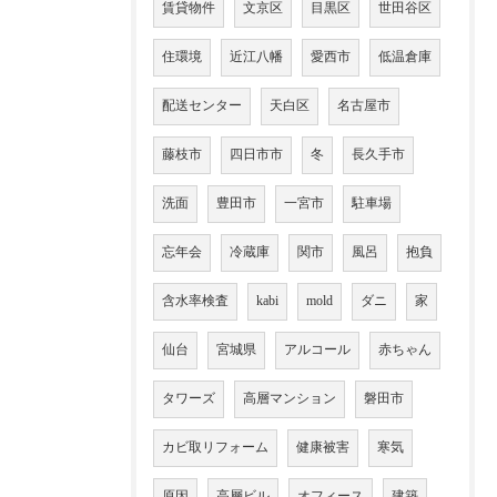
賃貸物件
文京区
目黒区
世田谷区
住環境
近江八幡
愛西市
低温倉庫
配送センター
天白区
名古屋市
藤枝市
四日市市
冬
長久手市
洗面
豊田市
一宮市
駐車場
忘年会
冷蔵庫
関市
風呂
抱負
含水率検査
kabi
mold
ダニ
家
仙台
宮城県
アルコール
赤ちゃん
タワーズ
高層マンション
磐田市
カビ取リフォーム
健康被害
寒気
原因
高層ビル
オフィース
建築