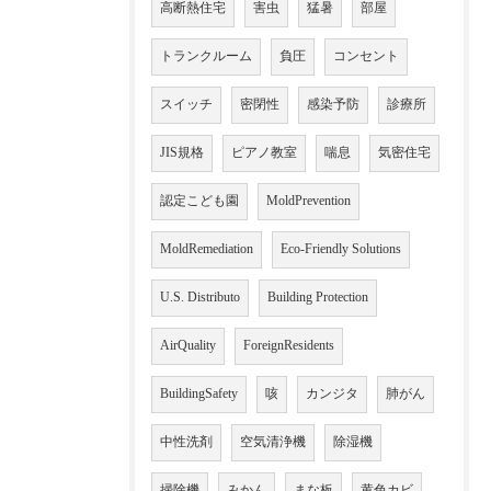
高断熱住宅
害虫
猛暑
部屋
トランクルーム
負圧
コンセント
スイッチ
密閉性
感染予防
診療所
JIS規格
ピアノ教室
喘息
気密住宅
認定こども園
MoldPrevention
MoldRemediation
Eco-Friendly Solutions
U.S. Distributo
Building Protection
AirQuality
ForeignResidents
BuildingSafety
咳
カンジタ
肺がん
中性洗剤
空気清浄機
除湿機
掃除機
みかん
まな板
黄色カビ