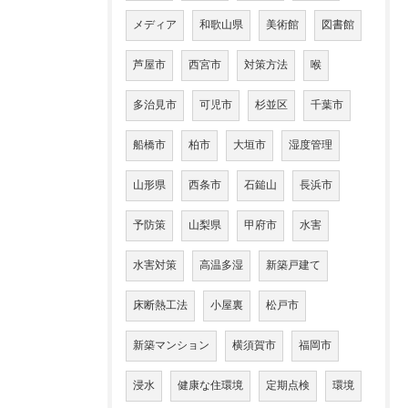
メディア
和歌山県
美術館
図書館
芦屋市
西宮市
対策方法
喉
多治見市
可児市
杉並区
千葉市
船橋市
柏市
大垣市
湿度管理
山形県
西条市
石鎚山
長浜市
予防策
山梨県
甲府市
水害
水害対策
高温多湿
新築戸建て
床断熱工法
小屋裏
松戸市
新築マンション
横須賀市
福岡市
浸水
健康な住環境
定期点検
環境