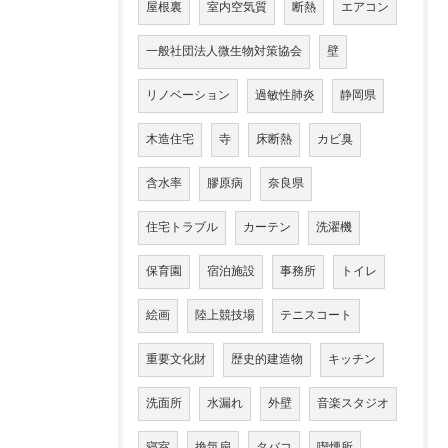
屋根裏
室内空気質
断熱
エアコン
一般社団法人微生物対策協会
壁
リノベーション
過敏性肺炎
静岡県
木造住宅
寺
床断熱
カビ臭
含水率
膠原病
奈良県
住宅トラブル
カーテン
洗濯機
保育園
宿泊施設
事務所
トイレ
絵画
陸上競技場
テニスコート
重要文化財
歴史的建造物
キッチン
洗面所
水漏れ
外壁
音楽スタジオ
寝室
換気扇
タバコ
喫煙所