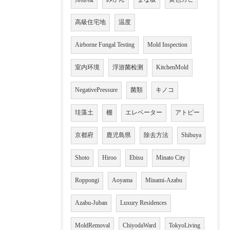
高級住宅地
温度
Airborne Fungal Testing
Mold Inspection
室内环境
浮游菌检测
KitchenMold
NegativePressure
菌類
キノコ
珪藻土
棚
エレベーター
アトピー
京都府
鹿児島県
除去方法
Shibuya
Shoto
Hiroo
Ebisu
Minato City
Roppongi
Aoyama
Minami-Azabu
Azabu-Juban
Luxury Residences
MoldRemoval
ChiyodaWard
TokyoLiving