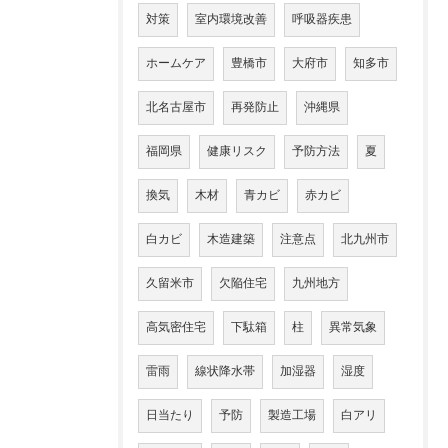
対策
室内環境改善
呼吸器疾患
ホームケア
豊橋市
大府市
知多市
北名古屋市
再発防止
沖縄県
福岡県
健康リスク
予防方法
夏
換気
木材
青カビ
赤カビ
白カビ
木造建築
注意点
北九州市
久留米市
欠陥住宅
九州地方
高気密住宅
下駄箱
柱
異常気象
雷雨
線状降水帯
加湿器
湿度
日当たり
予防
製造工場
白アリ