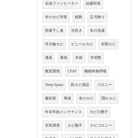
石油ファンヒーター
結露対策
冬のカビ対策
鏡餅
正月飾り
部屋干し臭
生乾き
冬の洗濯
浮き輪カビ
ビニールカビ
衣類カビ
漆器
重箱
木箱
学習塾
教室環境
CPAP
睡眠時無呼吸
Sleep Apnea
防カビ保証
コロニー
黴対策
帰省
冬のカビ
隠れカビ
年末年始メンテナンス
カビの胞子
空気環境
カビ胞子
カビコロニー