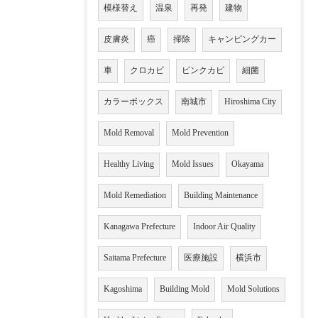
模様替え
温泉
再発
建物
皮膚炎
癌
掃除
キャンピングカー
車
クロカビ
ピンクカビ
細菌
カラーボックス
南城市
Hiroshima City
Mold Removal
Mold Prevention
Healthy Living
Mold Issues
Okayama
Mold Remediation
Building Maintenance
Kanagawa Prefecture
Indoor Air Quality
Saitama Prefecture
医療施設
横浜市
Kagoshima
Building Mold
Mold Solutions