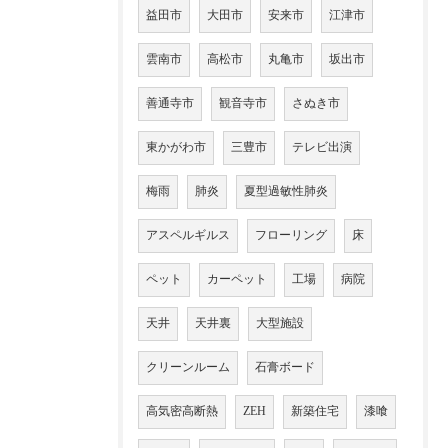
益田市
大田市
安来市
江津市
雲南市
高松市
丸亀市
坂出市
善通寺市
観音寺市
さぬき市
東かがわ市
三豊市
テレビ出演
梅雨
肺炎
夏型過敏性肺炎
アスペルギルス
フローリング
床
ペット
カーペット
工場
病院
天井
天井裏
大型施設
クリーンルーム
石膏ボード
高気密高断熱
ZEH
新築住宅
漆喰