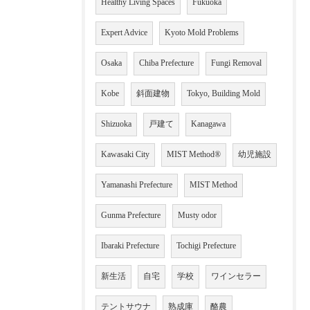
Healthy Living Spaces
Fukuoka
Expert Advice
Kyoto Mold Problems
Osaka
Chiba Prefecture
Fungi Removal
Kobe
斜面建物
Tokyo, Building Mold
Shizuoka
戸建て
Kanagawa
Kawasaki City
MIST Method®
幼児施設
Yamanashi Prefecture
MIST Method
Gunma Prefecture
Musty odor
Ibaraki Prefecture
Tochigi Prefecture
新生活
自宅
学校
ワインセラー
テントサウナ
熟成庫
酪農