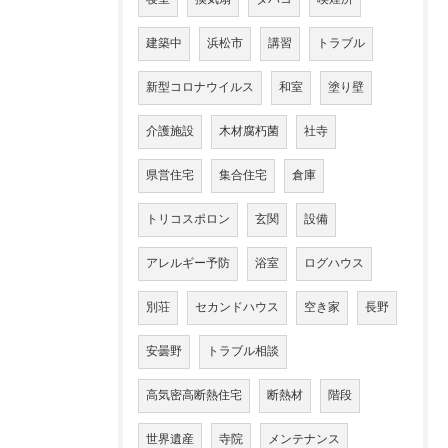
建築中
浜松市
講習
トラブル
新型コロナウイルス
和室
塗り壁
介護施設
木材腐朽菌
社寺
県営住宅
集合住宅
倉庫
トリコスポロン
玄関
設備
アレルギー予防
浴室
ログハウス
別荘
セカンドハウス
空き家
長野
安曇野
トラブル相談
高気密高断熱住宅
断熱材
階段
世界遺産
寺院
メンテナンス