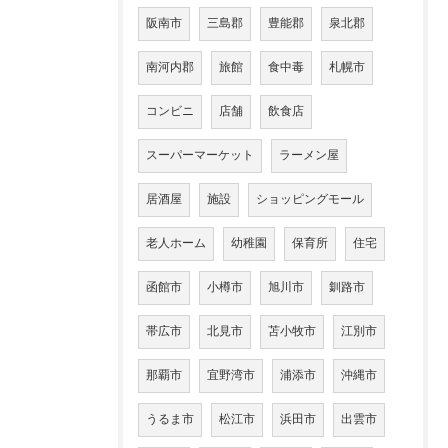
阪南市
三島郡
豊能郡
泉北郡
南河内郡
旅館
食中毒
札幌市
コンビニ
店舗
飲食店
スーパーマーケット
ラーメン屋
居酒屋
施設
ショッピングモール
老人ホーム
幼稚園
保育所
住宅
函館市
小樽市
旭川市
釧路市
帯広市
北見市
苫小牧市
江別市
那覇市
宜野湾市
浦添市
沖縄市
うるま市
松江市
浜田市
出雲市