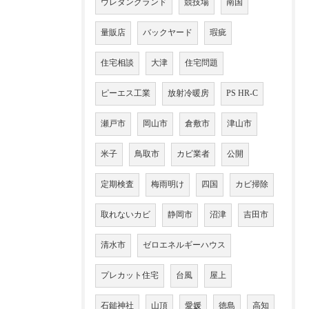
ウレタングランド
競技場
南国
量販店
バックヤード
瑕疵
住宅相談
大津
住宅問題
ピーエス工業
放射冷暖房
PS HR-C
瀬戸市
岡山市
倉敷市
津山市
米子
鳥取市
カビ業者
公開
定期検査
梅雨明け
四国
カビ掃除
取れないカビ
静岡市
沼津
吉田市
清水市
ゼロエネルギーハウス
プレカット住宅
台風
屋上
石鎚神社
山頂
愛媛
徳島
高知