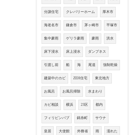
分譲住宅
クレバリーホーム
厚木市
海老名市
鎌倉市
茅ヶ崎市
平塚市
集中豪雨
ゲリラ豪雨
豪雨
洪水
床下浸水
床上浸水
ダンプネス
引渡し前
船
海
尾道
強制乾燥
建築中のカビ
ZEH住宅
東北地方
お風呂
お風呂掃除
水まわり
カビ相談
横浜
23区
都内
フィリピンパブ
錦糸町
サウナ
皇居
大使館
外務省
雨
濡れた