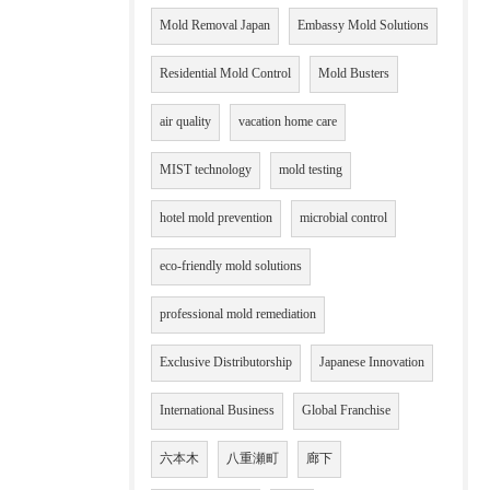
Mold Removal Japan
Embassy Mold Solutions
Residential Mold Control
Mold Busters
air quality
vacation home care
MIST technology
mold testing
hotel mold prevention
microbial control
eco-friendly mold solutions
professional mold remediation
Exclusive Distributorship
Japanese Innovation
International Business
Global Franchise
六本木
八重瀬町
廊下