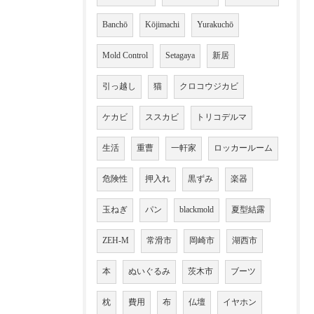
Banchō
Kōjimachi
Yurakuchō
Mold Control
Setagaya
新居
引っ越し
猫
クロコウジカビ
ケカビ
ススカビ
トリコデルマ
生活
重曹
一軒家
ロッカールーム
危険性
押入れ
黒ずみ
楽器
玉ねぎ
パン
blackmold
夏型結露
ZEH-M
常滑市
岡崎市
湖西市
本
ぬいぐるみ
茨木市
ブーツ
枕
費用
布
仏壇
イヤホン