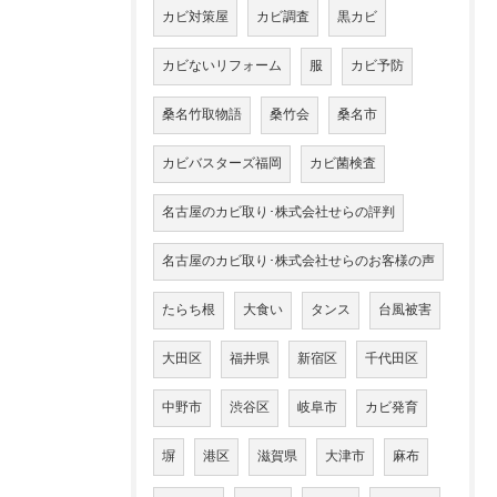
カビ対策屋
カビ調査
黒カビ
カビないリフォーム
服
カビ予防
桑名竹取物語
桑竹会
桑名市
カビバスターズ福岡
カビ菌検査
名古屋のカビ取り･株式会社せらの評判
名古屋のカビ取り･株式会社せらのお客様の声
たらち根
大食い
タンス
台風被害
大田区
福井県
新宿区
千代田区
中野市
渋谷区
岐阜市
カビ発育
塀
港区
滋賀県
大津市
麻布