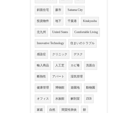
斜面住宅
蕨市
Saitama City
投資物件
地下
千葉港
Kitakyushu
北九州
United States
Comfortable Living
Innovative Technology
住まいのトラブル
感染症
クリニック
デスク
輸入商品
人工芝
カビ毒
洗面台
断熱性
アパート
湿気管理
健康管理
博物館
遊園地
動物園
オフィス
水族館
解剖室
ZEB
家庭
自然
間質性肺炎
餅