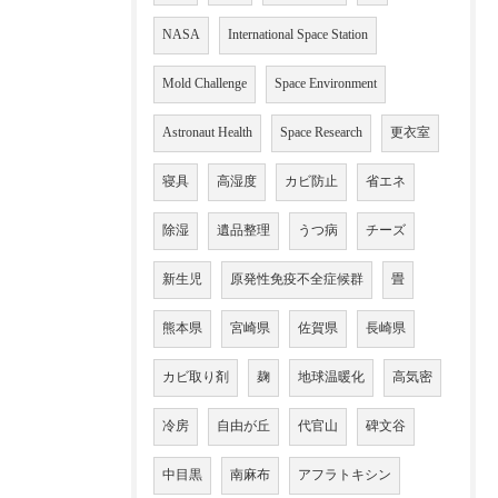
NASA
International Space Station
Mold Challenge
Space Environment
Astronaut Health
Space Research
更衣室
寝具
高湿度
カビ防止
省エネ
除湿
遺品整理
うつ病
チーズ
新生児
原発性免疫不全症候群
畳
熊本県
宮崎県
佐賀県
長崎県
カビ取り剤
麹
地球温暖化
高気密
冷房
自由が丘
代官山
碑文谷
中目黒
南麻布
アフラトキシン