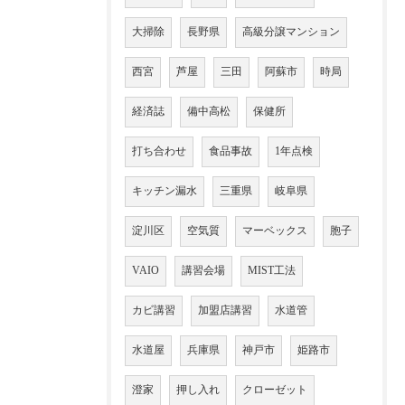
大掃除
長野県
高級分譲マンション
西宮
芦屋
三田
阿蘇市
時局
経済誌
備中高松
保健所
打ち合わせ
食品事故
1年点検
キッチン漏水
三重県
岐阜県
淀川区
空気質
マーベックス
胞子
VAIO
講習会場
MIST工法
カビ講習
加盟店講習
水道管
水道屋
兵庫県
神戸市
姫路市
澄家
押し入れ
クローゼット