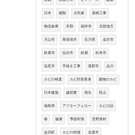
日本
種類
古民家
屋根工事
物流倉庫
衣類
福井市
北陸地方
犬山市
尾張旭市
石川県
金沢市
鈴鹿市
仙台市
鈴鹿
松本市
塩尻市
手抜き工事
蒲郡市
品川
カビの検査
カビ対策業者
建物のカビ
日本建築
越前蟹
発生
防止
福島県
アフターフォロー
カビの話
春
健康
季節対策
宜野座村
金武町
カビの特徴
名護市