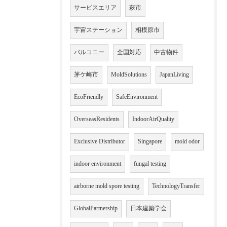
サービスエリア
萩市
宇宙ステーション
相模原市
バルコニー
全国対応
中古物件
茅ケ崎市
MoldSolutions
JapanLiving
EcoFriendly
SafeEnvironment
OverseasResidents
IndoorAirQuality
Exclusive Distributor
Singapore
mold odor
indoor environment
fungal testing
airborne mold spore testing
TechnologyTransfer
GlobalPartnership
日本建築学会