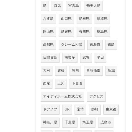
島
湿気
宮古島
奄美大島
八丈島
山口県
島根県
鳥取県
岡山県
愛媛県
香川県
徳島県
高知県
クレーム相談
東海市
篠島
日間賀島
南知多
武豊
半田
大府
豊橋
豊川
音羽蒲郡
新城
西尾
三河
トヨタ
アイディホーム株式会社
アクセス
ドアノブ
UR
常滑
師崎
東京都
神奈川県
千葉県
埼玉県
広島市