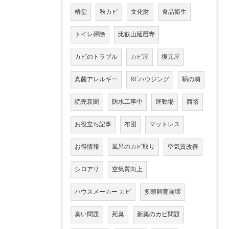
椿堂
秋カビ
文化財
食品衛生
トイレ掃除
比叡山延暦寺
カビのトラブル
カビ屋
復元屋
真菌アレルギー
RCハウジング
鞆の浦
読売新聞
防水工事中
運動場
西塔
お役立ち記事
布団
マットレス
お得情報
風呂のカビ取り
空気質改善
シロアリ
空気質向上
ハウスメーカー カビ
多頭飼育崩壊
臭い問題
死臭
新築のカビ問題