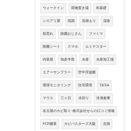
ウォークイン
荷物置き場
布基礎
シロアリ屋
現調
見積もり
湿疹
肌荒れ
除菌おじさん
ファミマ
除菌シート
スマホ
ルミテスター
内装屋
知多半島
水産
水産加工場
エアーサンプラー
空中浮遊菌
環境モニタリング
住宅環境
TikTok
マウス
三ヶ日
水回り
冷凍倉庫
名古屋のカビ取り･株式会社せらの口コミ情報
ﾀｲｺｳ建装
カビバスターズ大阪
北側