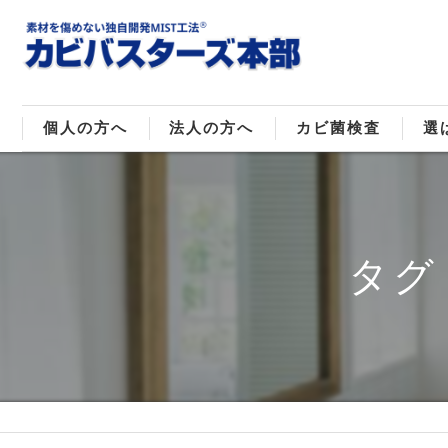
個人の方へ
法人の方へ
カビ菌検査
選
戸建てのカビ取り
販売住宅のカビ取り
カビ菌種類
MI
マンションのカビ取り
倉庫･工場のカビ取り
ご
タグ
店舗のカビ取り
介護施設のカビ取り
レジャー施設のカビ取り
大浴場･ホテルのカビ取り