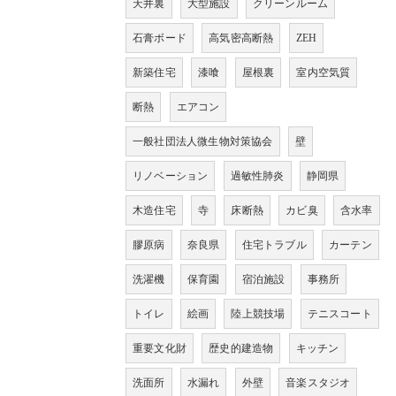
天井裏
大型施設
クリーンルーム
石膏ボード
高気密高断熱
ZEH
新築住宅
漆喰
屋根裏
室内空気質
断熱
エアコン
一般社団法人微生物対策協会
壁
リノベーション
過敏性肺炎
静岡県
木造住宅
寺
床断熱
カビ臭
含水率
膠原病
奈良県
住宅トラブル
カーテン
洗濯機
保育園
宿泊施設
事務所
トイレ
絵画
陸上競技場
テニスコート
重要文化財
歴史的建造物
キッチン
洗面所
水漏れ
外壁
音楽スタジオ