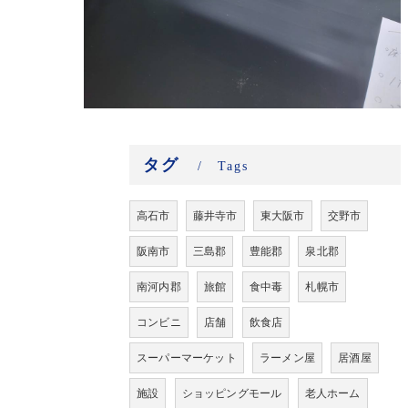
タグ
Tags
高石市
藤井寺市
東大阪市
交野市
阪南市
三島郡
豊能郡
泉北郡
南河内郡
旅館
食中毒
札幌市
コンビニ
店舗
飲食店
スーパーマーケット
ラーメン屋
居酒屋
施設
ショッピングモール
老人ホーム