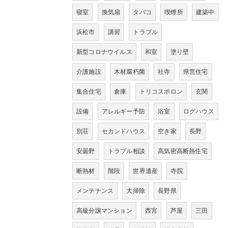
寝室
換気扇
タバコ
喫煙所
建築中
浜松市
講習
トラブル
新型コロナウイルス
和室
塗り壁
介護施設
木材腐朽菌
社寺
県営住宅
集合住宅
倉庫
トリコスポロン
玄関
設備
アレルギー予防
浴室
ログハウス
別荘
セカンドハウス
空き家
長野
安曇野
トラブル相談
高気密高断熱住宅
断熱材
階段
世界遺産
寺院
メンテナンス
大掃除
長野県
高級分譲マンション
西宮
芦屋
三田