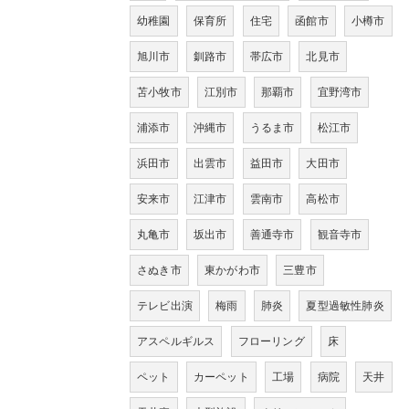
幼稚園
保育所
住宅
函館市
小樽市
旭川市
釧路市
帯広市
北見市
苫小牧市
江別市
那覇市
宜野湾市
浦添市
沖縄市
うるま市
松江市
浜田市
出雲市
益田市
大田市
安来市
江津市
雲南市
高松市
丸亀市
坂出市
善通寺市
観音寺市
さぬき市
東かがわ市
三豊市
テレビ出演
梅雨
肺炎
夏型過敏性肺炎
アスペルギルス
フローリング
床
ペット
カーペット
工場
病院
天井