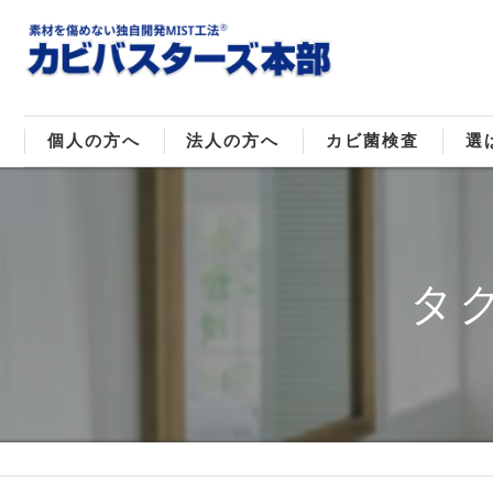
個人の方へ
法人の方へ
カビ菌検査
選
戸建てのカビ取り
販売住宅のカビ取り
カビ菌種類
MI
マンションのカビ取り
倉庫･工場のカビ取り
ご
タ
店舗のカビ取り
介護施設のカビ取り
レジャー施設のカビ取り
大浴場･ホテルのカビ取り