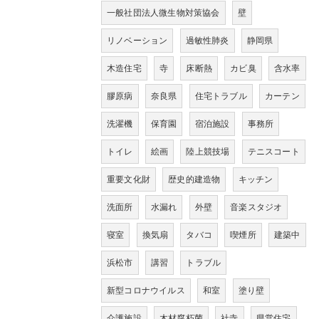
一般社団法人微生物対策協会
壁
リノベーション
過敏性肺炎
静岡県
木造住宅
寺
床断熱
カビ臭
含水率
膠原病
奈良県
住宅トラブル
カーテン
洗濯機
保育園
宿泊施設
事務所
トイレ
絵画
陸上競技場
テニスコート
重要文化財
歴史的建造物
キッチン
洗面所
水漏れ
外壁
音楽スタジオ
寝室
換気扇
タバコ
喫煙所
建築中
浜松市
講習
トラブル
新型コロナウイルス
和室
塗り壁
介護施設
木材腐朽菌
社寺
県営住宅