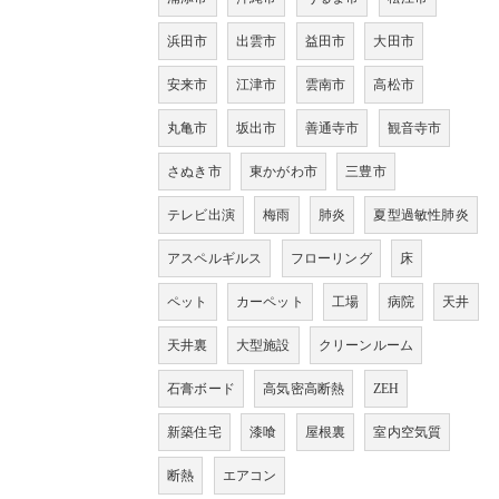
浜田市
出雲市
益田市
大田市
安来市
江津市
雲南市
高松市
丸亀市
坂出市
善通寺市
観音寺市
さぬき市
東かがわ市
三豊市
テレビ出演
梅雨
肺炎
夏型過敏性肺炎
アスペルギルス
フローリング
床
ペット
カーペット
工場
病院
天井
天井裏
大型施設
クリーンルーム
石膏ボード
高気密高断熱
ZEH
新築住宅
漆喰
屋根裏
室内空気質
断熱
エアコン