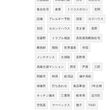
集合住宅
倉庫
トリコスポロン
玄関
設備
アレルギー予防
浴室
ログハウス
別荘
セカンドハウス
空き家
長野
安曇野
トラブル相談
高気密高断熱住宅
断熱材
階段
世界遺産
寺院
メンテナンス
大掃除
長野県
高級分譲マンション
西宮
芦屋
三田
阿蘇市
時局
経済誌
備中高松
保健所
打ち合わせ
食品事故
1年点検
キッチン漏水
三重県
岐阜県
淀川区
空気質
マーベックス
胞子
VAIO