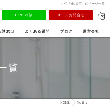
タグ『#吹田市』のページ一覧
LINE相談
メールお問合せ
相談窓口
よくある質問
ブログ
運営会社
フランチャイズ募集
メディア情報
一覧
HOME
#吹田市