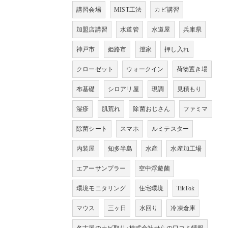
講習会場
MIST工法
カビ講習
加盟店講習
水道管
水道屋
兵庫県
神戸市
姫路市
澄家
押し入れ
クローゼット
ウォークイン
荷物置き場
布基礎
シロアリ屋
現調
見積もり
湿疹
肌荒れ
除菌おじさん
ファミマ
除菌シート
スマホ
ルミテスター
内装屋
知多半島
水産
水産加工場
エアーサンプラー
空中浮遊菌
環境モニタリング
住宅環境
TikTok
マウス
三ヶ日
水回り
冷凍倉庫