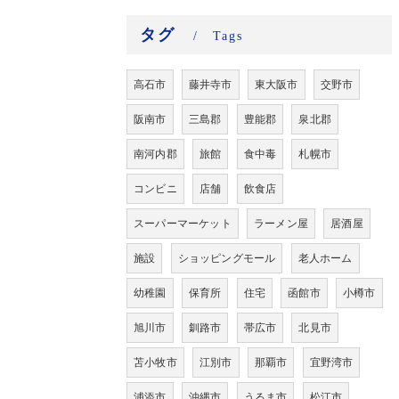
タグ
Tags
高石市
藤井寺市
東大阪市
交野市
阪南市
三島郡
豊能郡
泉北郡
南河内郡
旅館
食中毒
札幌市
コンビニ
店舗
飲食店
スーパーマーケット
ラーメン屋
居酒屋
施設
ショッピングモール
老人ホーム
幼稚園
保育所
住宅
函館市
小樽市
旭川市
釧路市
帯広市
北見市
苫小牧市
江別市
那覇市
宜野湾市
浦添市
沖縄市
うるま市
松江市