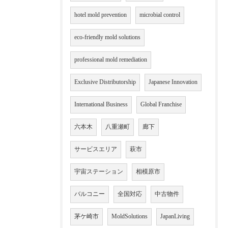
hotel mold prevention
microbial control
eco-friendly mold solutions
professional mold remediation
Exclusive Distributorship
Japanese Innovation
International Business
Global Franchise
六本木
八重瀬町
廊下
サービスエリア
萩市
宇宙ステーション
相模原市
バルコニー
全国対応
中古物件
茅ケ崎市
MoldSolutions
JapanLiving