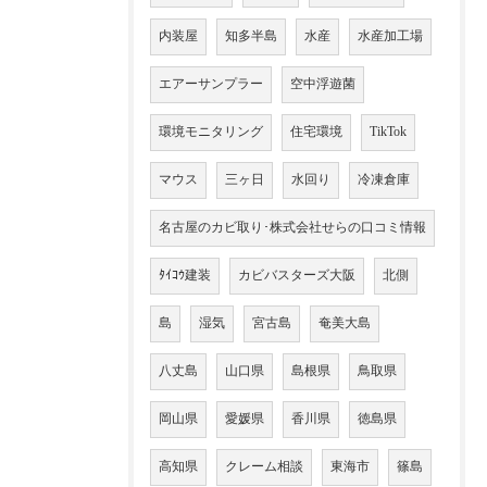
内装屋
知多半島
水産
水産加工場
エアーサンプラー
空中浮遊菌
環境モニタリング
住宅環境
TikTok
マウス
三ヶ日
水回り
冷凍倉庫
名古屋のカビ取り･株式会社せらの口コミ情報
ﾀｲｺｳ建装
カビバスターズ大阪
北側
島
湿気
宮古島
奄美大島
八丈島
山口県
島根県
鳥取県
岡山県
愛媛県
香川県
徳島県
高知県
クレーム相談
東海市
篠島