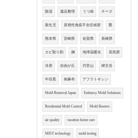
除湿
遺品整理
うつ病
チーズ
新生児
原発性免疫不全症候群
畳
熊本県
宮崎県
佐賀県
長崎県
カビ取り剤
麹
地球温暖化
高気密
冷房
自由が丘
代官山
碑文谷
中目黒
南麻布
アフラトキシン
Mold Removal Japan
Embassy Mold Solutions
Residential Mold Control
Mold Busters
air quality
vacation home care
MIST technology
mold testing