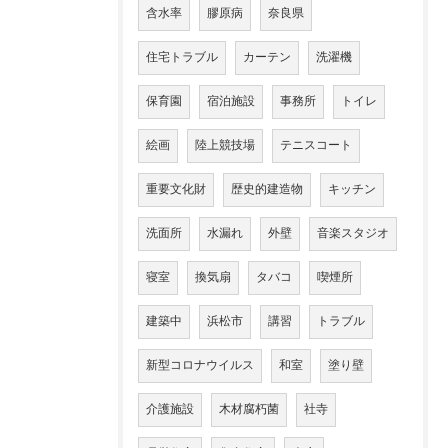
含水率
膠原病
奈良県
住宅トラブル
カーテン
洗濯機
保育園
宿泊施設
事務所
トイレ
絵画
陸上競技場
テニスコート
重要文化財
歴史的建造物
キッチン
洗面所
水漏れ
外壁
音楽スタジオ
寝室
換気扇
タバコ
喫煙所
建築中
浜松市
講習
トラブル
新型コロナウイルス
和室
塗り壁
介護施設
木材腐朽菌
社寺