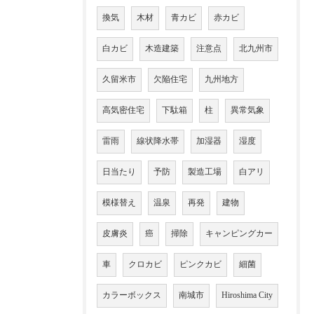
換気
木材
青カビ
赤カビ
白カビ
木造建築
注意点
北九州市
久留米市
欠陥住宅
九州地方
高気密住宅
下駄箱
柱
異常気象
雷雨
線状降水帯
加湿器
湿度
日当たり
予防
製造工場
白アリ
模様替え
温泉
再発
建物
皮膚炎
癌
掃除
キャンピングカー
車
クロカビ
ピンクカビ
細菌
カラーボックス
南城市
Hiroshima City