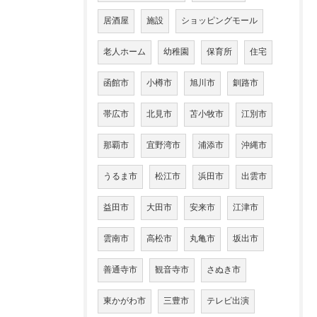
居酒屋
施設
ショッピングモール
老人ホーム
幼稚園
保育所
住宅
函館市
小樽市
旭川市
釧路市
帯広市
北見市
苫小牧市
江別市
那覇市
宜野湾市
浦添市
沖縄市
うるま市
松江市
浜田市
出雲市
益田市
大田市
安来市
江津市
雲南市
高松市
丸亀市
坂出市
善通寺市
観音寺市
さぬき市
東かがわ市
三豊市
テレビ出演