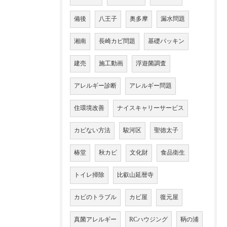
備後
八王子
奥多摩
漏水問題
湘南
長崎カビ問題
基礎パッキン
建売
施工動画
浮遊菌調査
アレルギー診断
アレルギー問題
住環境改善
ナイスキャリーサービス
カビない方法
駿河区
聖徳太子
椿堂
秋カビ
文化財
食品衛生
トイレ掃除
比叡山延暦寺
カビのトラブル
カビ屋
復元屋
真菌アレルギー
RCハウジング
鞆の浦