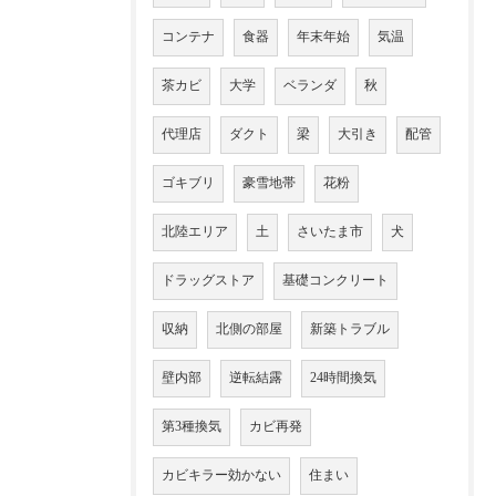
コンテナ
食器
年末年始
気温
茶カビ
大学
ベランダ
秋
代理店
ダクト
梁
大引き
配管
ゴキブリ
豪雪地帯
花粉
北陸エリア
土
さいたま市
犬
ドラッグストア
基礎コンクリート
収納
北側の部屋
新築トラブル
壁内部
逆転結露
24時間換気
第3種換気
カビ再発
カビキラー効かない
住まい