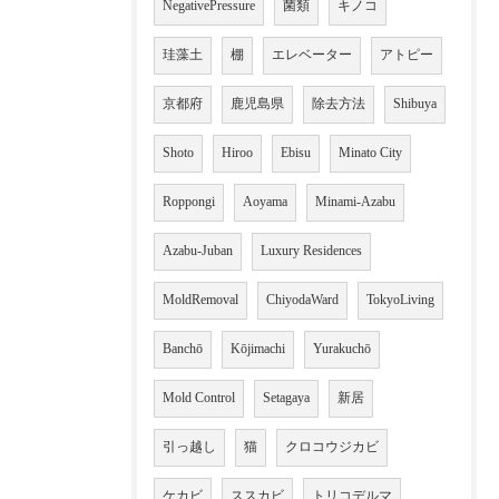
NegativePressure
菌類
キノコ
珪藻土
棚
エレベーター
アトピー
京都府
鹿児島県
除去方法
Shibuya
Shoto
Hiroo
Ebisu
Minato City
Roppongi
Aoyama
Minami-Azabu
Azabu-Juban
Luxury Residences
MoldRemoval
ChiyodaWard
TokyoLiving
Banchō
Kōjimachi
Yurakuchō
Mold Control
Setagaya
新居
引っ越し
猫
クロコウジカビ
ケカビ
ススカビ
トリコデルマ