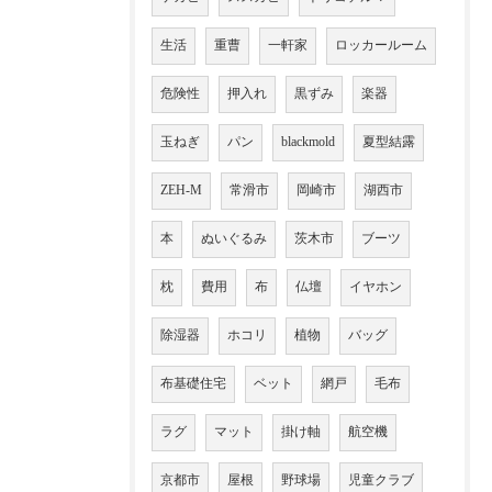
生活
重曹
一軒家
ロッカールーム
危険性
押入れ
黒ずみ
楽器
玉ねぎ
パン
blackmold
夏型結露
ZEH-M
常滑市
岡崎市
湖西市
本
ぬいぐるみ
茨木市
ブーツ
枕
費用
布
仏壇
イヤホン
除湿器
ホコリ
植物
バッグ
布基礎住宅
ベット
網戸
毛布
ラグ
マット
掛け軸
航空機
京都市
屋根
野球場
児童クラブ