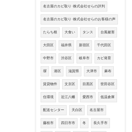
名古屋のカビ取り･株式会社せらの評判
名古屋のカビ取り･株式会社せらのお客様の声
たらち根
大食い
タンス
台風被害
大田区
福井県
新宿区
千代田区
中野市
渋谷区
岐阜市
カビ発育
塀
港区
滋賀県
大津市
麻布
賃貸物件
文京区
目黒区
世田谷区
住環境
近江八幡
愛西市
低温倉庫
配送センター
天白区
名古屋市
藤枝市
四日市市
冬
長久手市