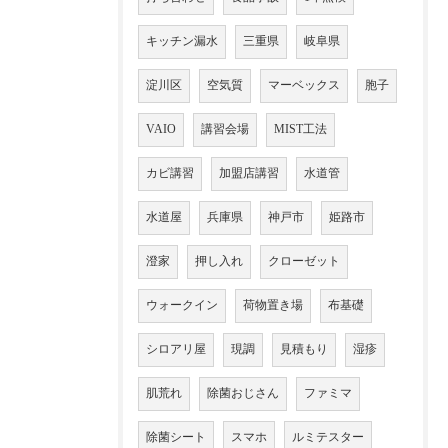
キッチン漏水
三重県
岐阜県
淀川区
空気質
マーベックス
胞子
VAIO
講習会場
MIST工法
カビ講習
加盟店講習
水道管
水道屋
兵庫県
神戸市
姫路市
澄家
押し入れ
クローゼット
ウォークイン
荷物置き場
布基礎
シロアリ屋
現調
見積もり
湿疹
肌荒れ
除菌おじさん
ファミマ
除菌シート
スマホ
ルミテスター