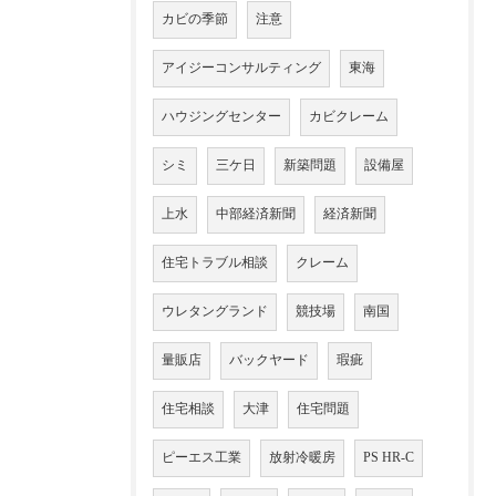
カビの季節
注意
アイジーコンサルティング
東海
ハウジングセンター
カビクレーム
シミ
三ケ日
新築問題
設備屋
上水
中部経済新聞
経済新聞
住宅トラブル相談
クレーム
ウレタングランド
競技場
南国
量販店
バックヤード
瑕疵
住宅相談
大津
住宅問題
ピーエス工業
放射冷暖房
PS HR-C