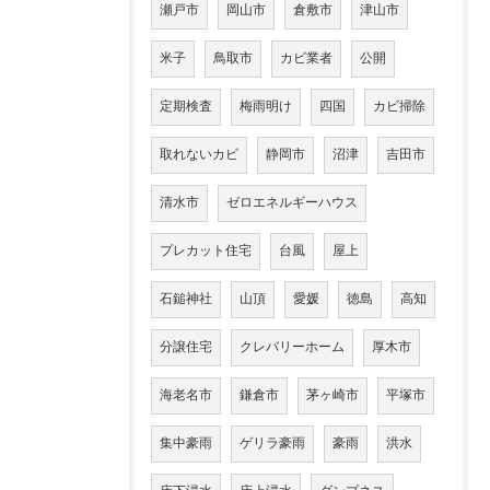
瀬戸市
岡山市
倉敷市
津山市
米子
鳥取市
カビ業者
公開
定期検査
梅雨明け
四国
カビ掃除
取れないカビ
静岡市
沼津
吉田市
清水市
ゼロエネルギーハウス
プレカット住宅
台風
屋上
石鎚神社
山頂
愛媛
徳島
高知
分譲住宅
クレバリーホーム
厚木市
海老名市
鎌倉市
茅ヶ崎市
平塚市
集中豪雨
ゲリラ豪雨
豪雨
洪水