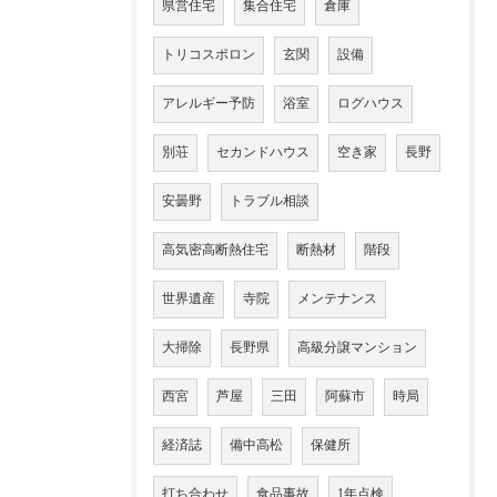
県営住宅
集合住宅
倉庫
トリコスポロン
玄関
設備
アレルギー予防
浴室
ログハウス
別荘
セカンドハウス
空き家
長野
安曇野
トラブル相談
高気密高断熱住宅
断熱材
階段
世界遺産
寺院
メンテナンス
大掃除
長野県
高級分譲マンション
西宮
芦屋
三田
阿蘇市
時局
経済誌
備中高松
保健所
打ち合わせ
食品事故
1年点検