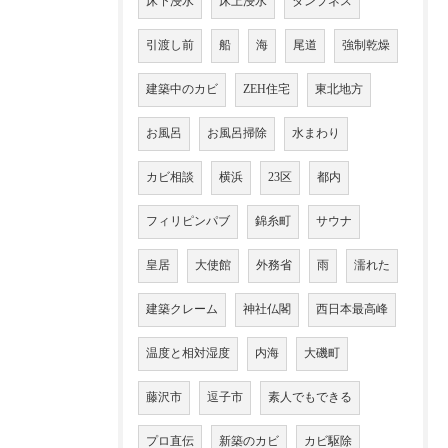
床下浸水
床上浸水
ダンプネス
引渡し前
船
海
尾道
強制乾燥
建築中のカビ
ZEH住宅
東北地方
お風呂
お風呂掃除
水まわり
カビ相談
横浜
23区
都内
フィリピンパブ
錦糸町
サウナ
皇居
大使館
外務省
雨
濡れた
建築クレーム
神社仏閣
西日本最高峰
温度と相対湿度
内海
大磯町
藤沢市
逗子市
素人でもできる
プロ直伝
新築のカビ
カビ駆除