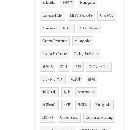
Shizuoka
戸建て
Kanagawa
Kawasaki City
MIST Method®
幼児施設
Yamanashi Prefecture
MIST Method
Gunma Prefecture
Musty odor
Ibaraki Prefecture
Tochigi Prefecture
新生活
自宅
学校
ワインセラー
テントサウナ
熟成庫
酪農
斜面住宅
蕨市
Saitama City
投資物件
地下
千葉港
Kitakyushu
北九州
United States
Comfortable Living