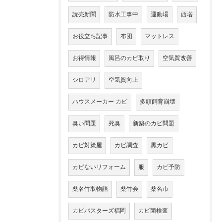
読売新聞
防水工事中
運動場
西塔
お役立ち記事
布団
マットレス
お得情報
風呂のカビ取り
空気質改善
シロアリ
空気質向上
ハウスメーカー カビ
多頭飼育崩壊
臭い問題
死臭
新築のカビ問題
カビ対策屋
カビ調査
黒カビ
カビないリフォーム
服
カビ予防
桑名竹取物語
桑竹会
桑名市
カビバスターズ福岡
カビ菌検査