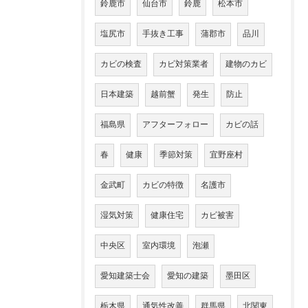
鈴鹿市
仙台市
鈴鹿
松本市
塩尻市
手抜き工事
蒲郡市
品川
カビの検査
カビ対策業者
建物のカビ
日本建築
越前蟹
発生
防止
福島県
アフターフォロー
カビの話
春
健康
季節対策
宜野座村
金武町
カビの特徴
名護市
湿気対策
健康住宅
カビ被害
中央区
室内環境
泡瀬
愛知建築士会
愛知の建築
墨田区
栃木県
通気性改善
群馬県
北関東