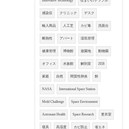
Innovative Technology
住まいのトラブル
感染症
クリニック
デスク
輸入商品
人工芝
カビ毒
洗面台
断熱性
アパート
湿気管理
健康管理
博物館
遊園地
動物園
オフィス
水族館
解剖室
ZEB
家庭
自然
間質性肺炎
餅
NASA
International Space Station
Mold Challenge
Space Environment
Astronaut Health
Space Research
更衣室
寝具
高湿度
カビ防止
省エネ