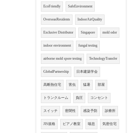
EcoFriendly
SafeEnvironment
OverseasResidents
IndoorAirQuality
Exclusive Distributor
Singapore
mold odor
indoor environment
fungal testing
airborne mold spore testing
TechnologyTransfer
GlobalPartnership
日本建築学会
高断熱住宅
害虫
猛暑
部屋
トランクルーム
負圧
コンセント
スイッチ
密閉性
感染予防
診療所
JIS規格
ピアノ教室
喘息
気密住宅