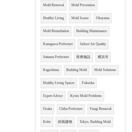
Mold Removal
Mold Prevention
Healthy Living
Mold Issues
Okayama
Mold Remediation
Building Maintenance
Kanagawa Prefecture
Indoor Air Quality
Saitama Prefecture
医療施設
横浜市
Kagoshima
Building Mold
Mold Solutions
Healthy Living Spaces
Fukuoka
Expert Advice
Kyoto Mold Problems
Osaka
Chiba Prefecture
Fungi Removal
Kobe
斜面建物
Tokyo, Building Mold