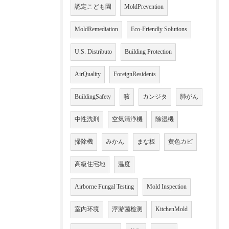
認定こども園
MoldPrevention
MoldRemediation
Eco-Friendly Solutions
U.S. Distributo
Building Protection
AirQuality
ForeignResidents
BuildingSafety
咳
カンジタ
肺がん
中性洗剤
空気清浄機
除湿機
掃除機
みかん
まな板
黄色カビ
高級住宅地
温度
Airborne Fungal Testing
Mold Inspection
室内环境
浮游菌检测
KitchenMold