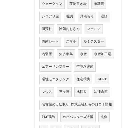
ウォークイン
荷物置き場
布基礎
シロアリ屋
現調
見積もり
湿疹
肌荒れ
除菌おじさん
ファミマ
除菌シート
スマホ
ルミテスター
内装屋
知多半島
水産
水産加工場
エアーサンプラー
空中浮遊菌
環境モニタリング
住宅環境
TikTok
マウス
三ヶ日
水回り
冷凍倉庫
名古屋のカビ取り･株式会社せらの口コミ情報
ﾀｲｺｳ建装
カビバスターズ大阪
北側