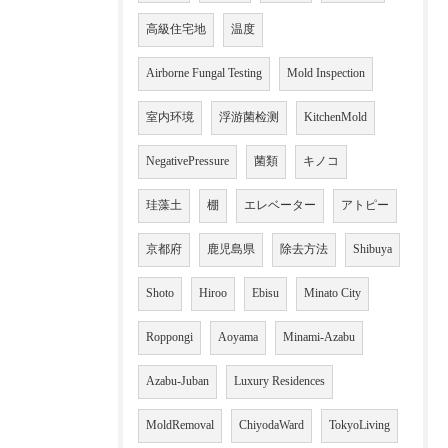
高級住宅地
温度
Airborne Fungal Testing
Mold Inspection
室内环境
浮游菌检测
KitchenMold
NegativePressure
菌類
キノコ
珪藻土
棚
エレベーター
アトピー
京都府
鹿児島県
除去方法
Shibuya
Shoto
Hiroo
Ebisu
Minato City
Roppongi
Aoyama
Minami-Azabu
Azabu-Juban
Luxury Residences
MoldRemoval
ChiyodaWard
TokyoLiving