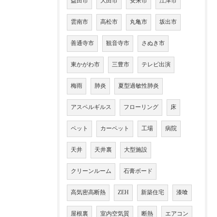
益田市
大田市
安来市
江津市
雲南市
高松市
丸亀市
坂出市
善通寺市
観音寺市
さぬき市
東かがわ市
三豊市
テレビ出演
梅雨
肺炎
夏型過敏性肺炎
アスペルギルス
フローリング
床
ペット
カーペット
工場
病院
天井
天井裏
大型施設
クリーンルーム
石膏ボード
高気密高断熱
ZEH
新築住宅
漆喰
屋根裏
室内空気質
断熱
エアコン