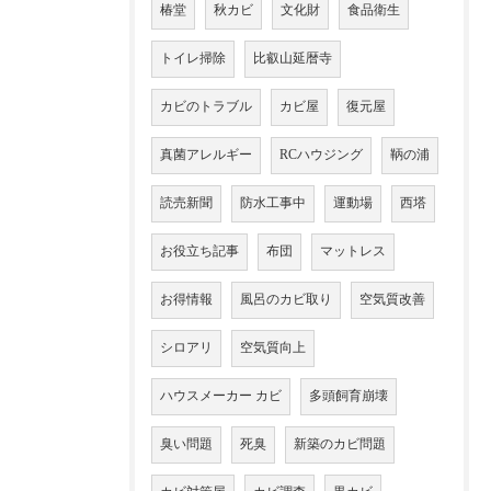
椿堂
秋カビ
文化財
食品衛生
トイレ掃除
比叡山延暦寺
カビのトラブル
カビ屋
復元屋
真菌アレルギー
RCハウジング
鞆の浦
読売新聞
防水工事中
運動場
西塔
お役立ち記事
布団
マットレス
お得情報
風呂のカビ取り
空気質改善
シロアリ
空気質向上
ハウスメーカー カビ
多頭飼育崩壊
臭い問題
死臭
新築のカビ問題