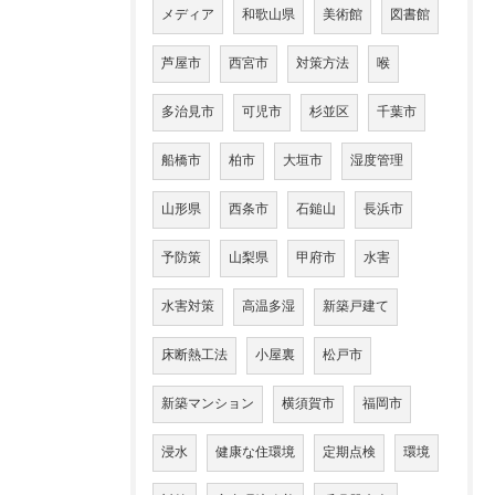
メディア
和歌山県
美術館
図書館
芦屋市
西宮市
対策方法
喉
多治見市
可児市
杉並区
千葉市
船橋市
柏市
大垣市
湿度管理
山形県
西条市
石鎚山
長浜市
予防策
山梨県
甲府市
水害
水害対策
高温多湿
新築戸建て
床断熱工法
小屋裏
松戸市
新築マンション
横須賀市
福岡市
浸水
健康な住環境
定期点検
環境