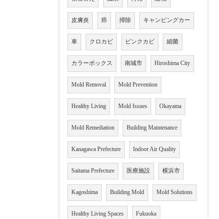
皮膚炎
癌
掃除
キャンピングカー
車
クロカビ
ピンクカビ
細菌
カラーボックス
南城市
Hiroshima City
Mold Removal
Mold Prevention
Healthy Living
Mold Issues
Okayama
Mold Remediation
Building Maintenance
Kanagawa Prefecture
Indoor Air Quality
Saitama Prefecture
医療施設
横浜市
Kagoshima
Building Mold
Mold Solutions
Healthy Living Spaces
Fukuoka