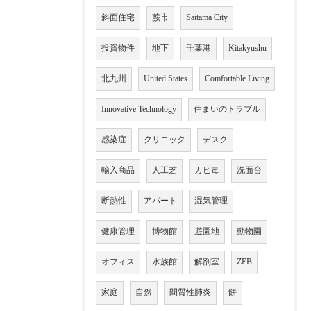
斜面住宅
蕨市
Saitama City
投資物件
地下
千葉港
Kitakyushu
北九州
United States
Comfortable Living
Innovative Technology
住まいのトラブル
感染症
クリニック
デスク
輸入商品
人工芝
カビ毒
洗面台
断熱性
アパート
湿気管理
健康管理
博物館
遊園地
動物園
オフィス
水族館
解剖室
ZEB
家庭
自然
間質性肺炎
餅