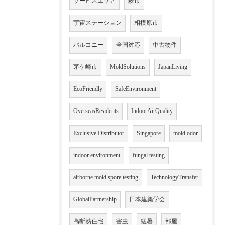
サービスエリア
萩市
宇宙ステーション
相模原市
バルコニー
全国対応
中古物件
茅ケ崎市
MoldSolutions
JapanLiving
EcoFriendly
SafeEnvironment
OverseasResidents
IndoorAirQuality
Exclusive Distributor
Singapore
mold odor
indoor environment
fungal testing
airborne mold spore testing
TechnologyTransfer
GlobalPartnership
日本建築学会
高断熱住宅
害虫
猛暑
部屋