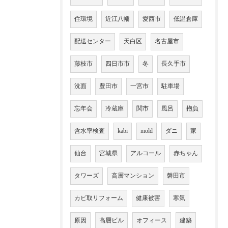
住環境
近江八幡
愛西市
低温倉庫
配送センター
天白区
名古屋市
藤枝市
四日市市
冬
長久手市
洗面
豊田市
一宮市
駐車場
忘年会
冷蔵庫
関市
風呂
抱負
含水率検査
kabi
mold
ダニ
家
仙台
宮城県
アルコール
赤ちゃん
タワーズ
高層マンション
磐田市
カビ取リフォーム
健康被害
寒気
原因
高層ビル
オフィース
建築