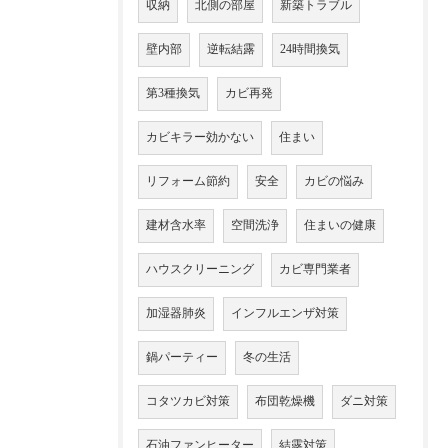
収納
北側の部屋
新築トラブル
壁内部
逆転結露
24時間換気
第3種換気
カビ再発
カビキラー効かない
住まい
リフォーム節約
安全
カビの悩み
建材含水率
空間洗浄
住まいの健康
ハウスクリーニング
カビ専門業者
加湿器肺炎
インフルエンザ対策
鍋パーティー
冬の生活
コタツカビ対策
布団乾燥機
ダニ対策
石油ファンヒーター
結露対策