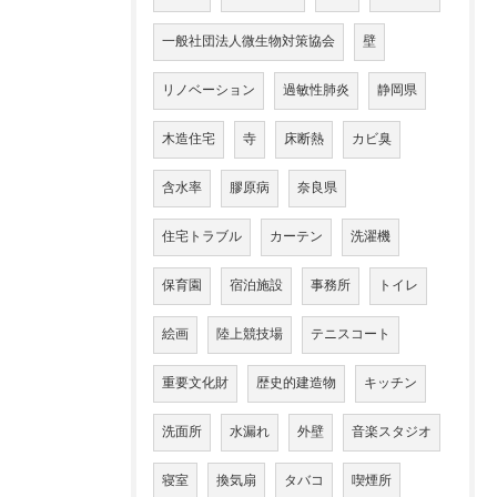
一般社団法人微生物対策協会
壁
リノベーション
過敏性肺炎
静岡県
木造住宅
寺
床断熱
カビ臭
含水率
膠原病
奈良県
住宅トラブル
カーテン
洗濯機
保育園
宿泊施設
事務所
トイレ
絵画
陸上競技場
テニスコート
重要文化財
歴史的建造物
キッチン
洗面所
水漏れ
外壁
音楽スタジオ
寝室
換気扇
タバコ
喫煙所