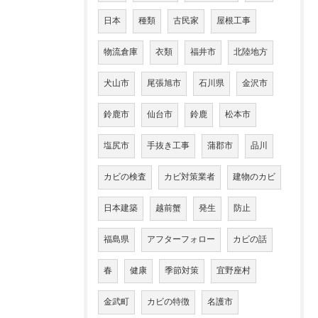
日本
種類
古民家
屋根工事
物流倉庫
衣類
福井市
北陸地方
犬山市
尾張旭市
石川県
金沢市
鈴鹿市
仙台市
鈴鹿
松本市
塩尻市
手抜き工事
蒲郡市
品川
カビの検査
カビ対策業者
建物のカビ
日本建築
越前蟹
発生
防止
福島県
アフターフォロー
カビの話
春
健康
季節対策
宜野座村
金武町
カビの特徴
名護市