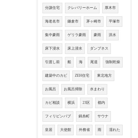
分譲住宅
クレバリーホーム
厚木市
海老名市
鎌倉市
茅ヶ崎市
平塚市
集中豪雨
ゲリラ豪雨
豪雨
洪水
床下浸水
床上浸水
ダンプネス
引渡し前
船
海
尾道
強制乾燥
建築中のカビ
ZEH住宅
東北地方
お風呂
お風呂掃除
水まわり
カビ相談
横浜
23区
都内
フィリピンパブ
錦糸町
サウナ
皇居
大使館
外務省
雨
濡れた