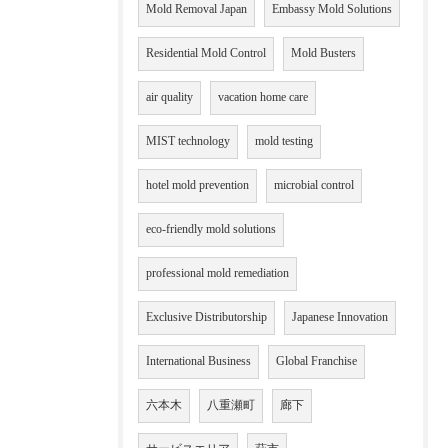
Mold Removal Japan
Embassy Mold Solutions
Residential Mold Control
Mold Busters
air quality
vacation home care
MIST technology
mold testing
hotel mold prevention
microbial control
eco-friendly mold solutions
professional mold remediation
Exclusive Distributorship
Japanese Innovation
International Business
Global Franchise
六本木
八重瀬町
廊下