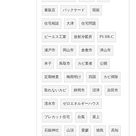
量販店
バックヤード
瑕疵
住宅相談
大津
住宅問題
ピーエス工業
放射冷暖房
PS HR-C
瀬戸市
岡山市
倉敷市
津山市
米子
鳥取市
カビ業者
公開
定期検査
梅雨明け
四国
カビ掃除
取れないカビ
静岡市
沼津
吉田市
清水市
ゼロエネルギーハウス
プレカット住宅
台風
屋上
石鎚神社
山頂
愛媛
徳島
高知