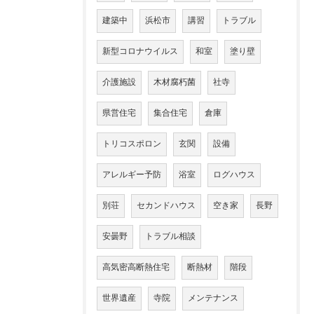
建築中
浜松市
講習
トラブル
新型コロナウイルス
和室
塗り壁
介護施設
木材腐朽菌
社寺
県営住宅
集合住宅
倉庫
トリコスポロン
玄関
設備
アレルギー予防
浴室
ログハウス
別荘
セカンドハウス
空き家
長野
安曇野
トラブル相談
高気密高断熱住宅
断熱材
階段
世界遺産
寺院
メンテナンス