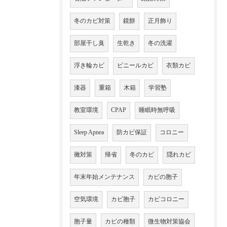
冬のカビ対策
鏡餅
正月飾り
部屋干し臭
生乾き
冬の洗濯
浮き輪カビ
ビニールカビ
衣類カビ
漆器
重箱
木箱
学習塾
教室環境
CPAP
睡眠時無呼吸
Sleep Apnea
防カビ保証
コロニー
黴対策
帰省
冬のカビ
隠れカビ
年末年始メンテナンス
カビの胞子
空気環境
カビ胞子
カビコロニー
胞子量
カビの種類
微生物対策協会