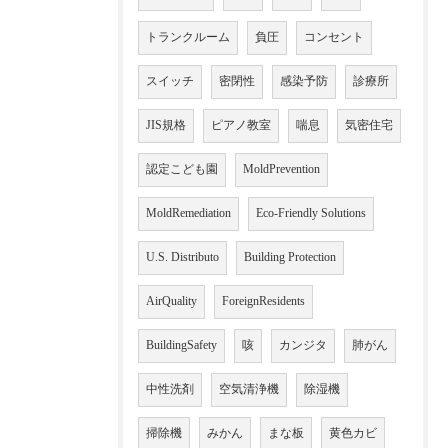
トランクルーム
負圧
コンセント
スイッチ
密閉性
感染予防
診療所
JIS規格
ピアノ教室
喘息
気密住宅
認定こども園
MoldPrevention
MoldRemediation
Eco-Friendly Solutions
U.S. Distributo
Building Protection
AirQuality
ForeignResidents
BuildingSafety
咳
カンジタ
肺がん
中性洗剤
空気清浄機
除湿機
掃除機
みかん
まな板
黄色カビ