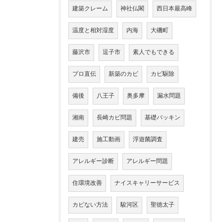
建築クレーム
神社仏閣
西日本最高峰
温度と相対湿度
内海
大磯町
藤沢市
逗子市
素人でもできる
プロ直伝
新築のカビ
カビ駆除
備後
八王子
奥多摩
漏水問題
湘南
長崎カビ問題
基礎パッキン
建売
施工動画
浮遊菌調査
アレルギー診断
アレルギー問題
住環境改善
ナイスキャリーサービス
カビない方法
駿河区
聖徳太子