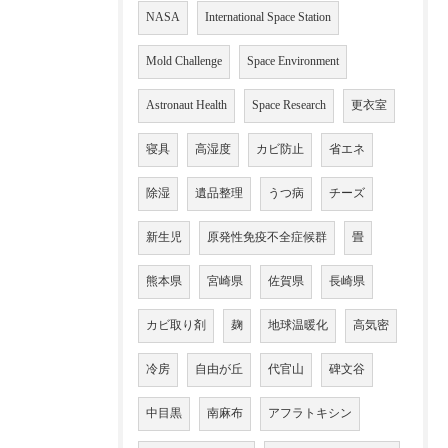
NASA
International Space Station
Mold Challenge
Space Environment
Astronaut Health
Space Research
更衣室
寝具
高湿度
カビ防止
省エネ
除湿
遺品整理
うつ病
チーズ
新生児
原発性免疫不全症候群
畳
熊本県
宮崎県
佐賀県
長崎県
カビ取り剤
麹
地球温暖化
高気密
冷房
自由が丘
代官山
碑文谷
中目黒
南麻布
アフラトキシン