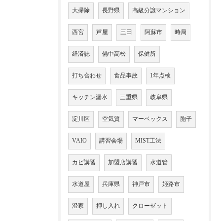
大掃除
長野県
高級分譲マンション
西宮
芦屋
三田
阿蘇市
時局
経済誌
備中高松
保健所
打ち合わせ
食品事故
1年点検
キッチン漏水
三重県
岐阜県
淀川区
空気質
マーベックス
胞子
VAIO
講習会場
MIST工法
カビ講習
加盟店講習
水道管
水道屋
兵庫県
神戸市
姫路市
澄家
押し入れ
クローゼット