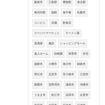
阪南市
三島郡
豊能郡
泉北郡
南河内郡
旅館
食中毒
札幌市
コンビニ
店舗
飲食店
スーパーマーケット
ラーメン屋
居酒屋
施設
ショッピングモール
老人ホーム
幼稚園
保育所
住宅
函館市
小樽市
旭川市
釧路市
帯広市
北見市
苫小牧市
江別市
那覇市
宜野湾市
浦添市
沖縄市
うるま市
松江市
浜田市
出雲市