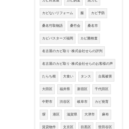
カビ対策屋
カビ調査
黒カビ
カビないリフォーム
服
カビ予防
桑名竹取物語
桑竹会
桑名市
カビバスターズ福岡
カビ菌検査
名古屋のカビ取り･株式会社せらの評判
名古屋のカビ取り･株式会社せらのお客様の声
たらち根
大食い
タンス
台風被害
大田区
福井県
新宿区
千代田区
中野市
渋谷区
岐阜市
カビ発育
塀
港区
滋賀県
大津市
麻布
賃貸物件
文京区
目黒区
世田谷区