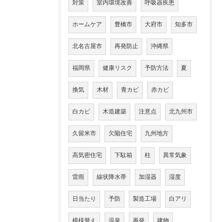
対策
室内環境改善
呼吸器疾患
ホームケア
豊橋市
大府市
知多市
北名古屋市
再発防止
沖縄県
福岡県
健康リスク
予防方法
夏
換気
木材
青カビ
赤カビ
白カビ
木造建築
注意点
北九州市
久留米市
欠陥住宅
九州地方
高気密住宅
下駄箱
柱
異常気象
雷雨
線状降水帯
加湿器
湿度
日当たり
予防
製造工場
白アリ
模様替え
温泉
再発
建物