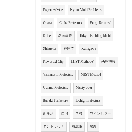
Expert Advice
Kyoto Mold Problems
Osaka
Chiba Prefecture
Fungi Removal
Kobe
斜面建物
Tokyo, Building Mold
Shizuoka
戸建て
Kanagawa
Kawasaki City
MIST Method®
幼児施設
Yamanashi Prefecture
MIST Method
Gunma Prefecture
Musty odor
Ibaraki Prefecture
Tochigi Prefecture
新生活
自宅
学校
ワインセラー
テントサウナ
熟成庫
酪農