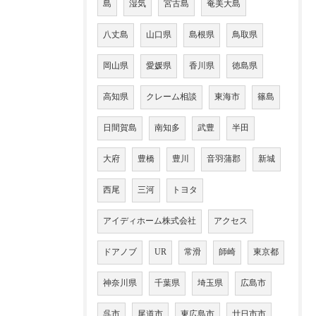
島
湿気
宮古島
奄美大島
八丈島
山口県
島根県
鳥取県
岡山県
愛媛県
香川県
徳島県
高知県
クレーム相談
東海市
篠島
日間賀島
南知多
武豊
半田
大府
豊橋
豊川
音羽蒲郡
新城
西尾
三河
トヨタ
アイディホーム株式会社
アクセス
ドアノブ
UR
常滑
師崎
東京都
神奈川県
千葉県
埼玉県
広島市
呉市
尾道市
東広島市
廿日市市