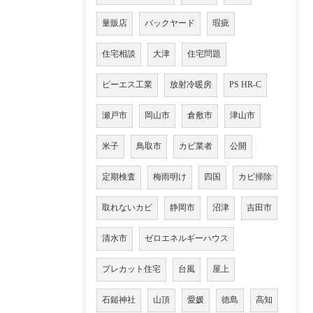
量販店
バックヤード
瑕疵
住宅相談
大津
住宅問題
ピーエス工業
放射冷暖房
PS HR-C
瀬戸市
岡山市
倉敷市
津山市
米子
鳥取市
カビ業者
公開
定期検査
梅雨明け
四国
カビ掃除
取れないカビ
静岡市
沼津
吉田市
清水市
ゼロエネルギーハウス
プレカット住宅
台風
屋上
石鎚神社
山頂
愛媛
徳島
高知