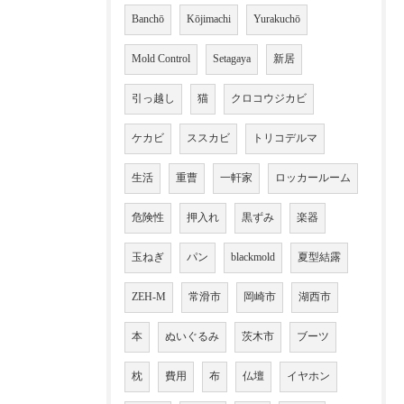
Banchō
Kōjimachi
Yurakuchō
Mold Control
Setagaya
新居
引っ越し
猫
クロコウジカビ
ケカビ
ススカビ
トリコデルマ
生活
重曹
一軒家
ロッカールーム
危険性
押入れ
黒ずみ
楽器
玉ねぎ
パン
blackmold
夏型結露
ZEH-M
常滑市
岡崎市
湖西市
本
ぬいぐるみ
茨木市
ブーツ
枕
費用
布
仏壇
イヤホン