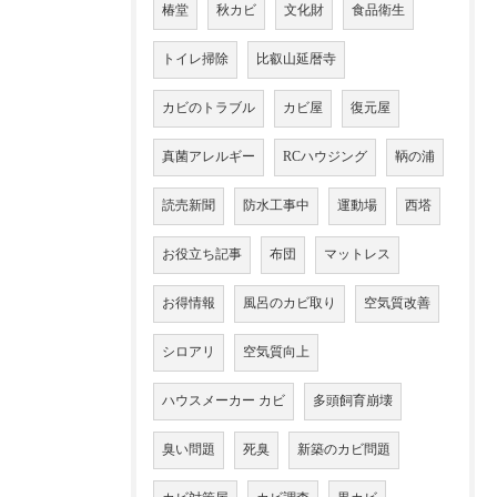
椿堂
秋カビ
文化財
食品衛生
トイレ掃除
比叡山延暦寺
カビのトラブル
カビ屋
復元屋
真菌アレルギー
RCハウジング
鞆の浦
読売新聞
防水工事中
運動場
西塔
お役立ち記事
布団
マットレス
お得情報
風呂のカビ取り
空気質改善
シロアリ
空気質向上
ハウスメーカー カビ
多頭飼育崩壊
臭い問題
死臭
新築のカビ問題