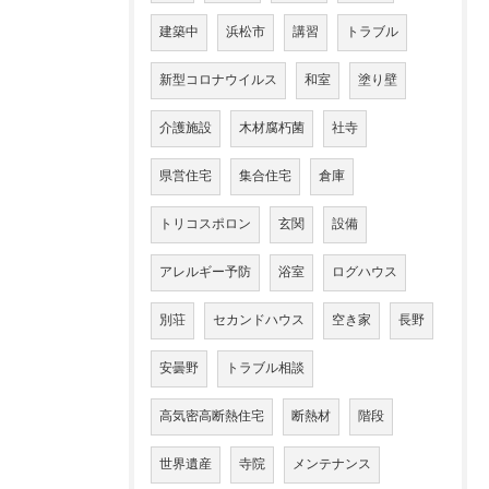
建築中
浜松市
講習
トラブル
新型コロナウイルス
和室
塗り壁
介護施設
木材腐朽菌
社寺
県営住宅
集合住宅
倉庫
トリコスポロン
玄関
設備
アレルギー予防
浴室
ログハウス
別荘
セカンドハウス
空き家
長野
安曇野
トラブル相談
高気密高断熱住宅
断熱材
階段
世界遺産
寺院
メンテナンス