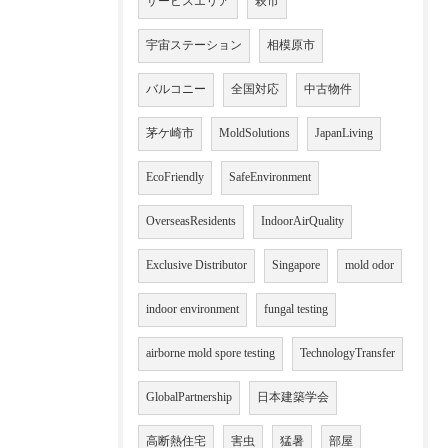
サービスエリア
萩市
宇宙ステーション
相模原市
バルコニー
全国対応
中古物件
茅ケ崎市
MoldSolutions
JapanLiving
EcoFriendly
SafeEnvironment
OverseasResidents
IndoorAirQuality
Exclusive Distributor
Singapore
mold odor
indoor environment
fungal testing
airborne mold spore testing
TechnologyTransfer
GlobalPartnership
日本建築学会
高断熱住宅
害虫
猛暑
部屋