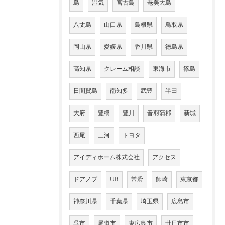
島
湿気
宮古島
奄美大島
八丈島
山口県
島根県
鳥取県
岡山県
愛媛県
香川県
徳島県
高知県
クレーム相談
東海市
篠島
日間賀島
南知多
武豊
半田
大府
豊橋
豊川
音羽蒲郡
新城
西尾
三河
トヨタ
アイディホーム株式会社
アクセス
ドアノブ
UR
常滑
師崎
東京都
神奈川県
千葉県
埼玉県
広島市
呉市
尾道市
東広島市
廿日市市