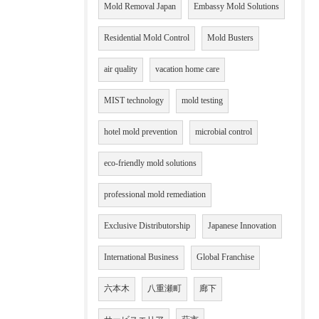
Mold Removal Japan
Embassy Mold Solutions
Residential Mold Control
Mold Busters
air quality
vacation home care
MIST technology
mold testing
hotel mold prevention
microbial control
eco-friendly mold solutions
professional mold remediation
Exclusive Distributorship
Japanese Innovation
International Business
Global Franchise
六本木
八重瀬町
廊下