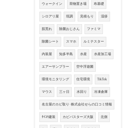
ウォークイン
荷物置き場
布基礎
シロアリ屋
現調
見積もり
湿疹
肌荒れ
除菌おじさん
ファミマ
除菌シート
スマホ
ルミテスター
内装屋
知多半島
水産
水産加工場
エアーサンプラー
空中浮遊菌
環境モニタリング
住宅環境
TikTok
マウス
三ヶ日
水回り
冷凍倉庫
名古屋のカビ取り･株式会社せらの口コミ情報
ﾀｲｺｳ建装
カビバスターズ大阪
北側