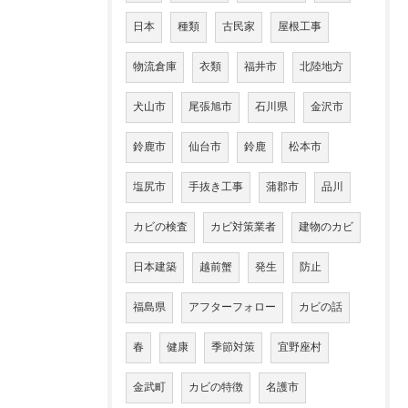
日本
種類
古民家
屋根工事
物流倉庫
衣類
福井市
北陸地方
犬山市
尾張旭市
石川県
金沢市
鈴鹿市
仙台市
鈴鹿
松本市
塩尻市
手抜き工事
蒲郡市
品川
カビの検査
カビ対策業者
建物のカビ
日本建築
越前蟹
発生
防止
福島県
アフターフォロー
カビの話
春
健康
季節対策
宜野座村
金武町
カビの特徴
名護市