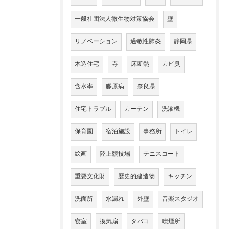
一般社団法人微生物対策協会
壁
リノベーション
過敏性肺炎
静岡県
木造住宅
寺
床断熱
カビ臭
含水率
膠原病
奈良県
住宅トラブル
カーテン
洗濯機
保育園
宿泊施設
事務所
トイレ
絵画
陸上競技場
テニスコート
重要文化財
歴史的建造物
キッチン
洗面所
水漏れ
外壁
音楽スタジオ
寝室
換気扇
タバコ
喫煙所