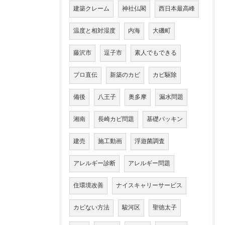
建築クレーム
神社仏閣
西日本最高峰
温度と相対湿度
内海
大磯町
藤沢市
逗子市
素人でもできる
プロ直伝
新築のカビ
カビ駆除
備後
八王子
奥多摩
漏水問題
湘南
長崎カビ問題
基礎パッキン
建売
施工動画
浮遊菌調査
アレルギー診断
アレルギー問題
住環境改善
ナイスキャリーサービス
カビない方法
駿河区
聖徳太子