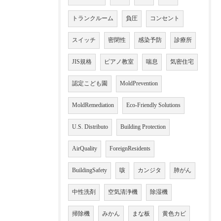
トランクルーム
負圧
コンセント
スイッチ
密閉性
感染予防
診療所
JIS規格
ピアノ教室
喘息
気密住宅
認定こども園
MoldPrevention
MoldRemediation
Eco-Friendly Solutions
U.S. Distributo
Building Protection
AirQuality
ForeignResidents
BuildingSafety
咳
カンジタ
肺がん
中性洗剤
空気清浄機
除湿機
掃除機
みかん
まな板
黄色カビ