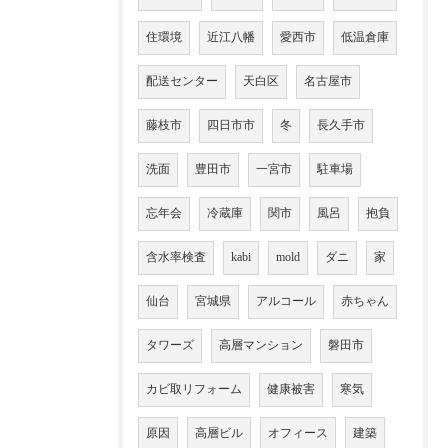
住環境
近江八幡
愛西市
低温倉庫
配送センター
天白区
名古屋市
藤枝市
四日市市
冬
長久手市
洗面
豊田市
一宮市
駐車場
忘年会
冷蔵庫
関市
風呂
抱負
含水率検査
kabi
mold
ダニ
家
仙台
宮城県
アルコール
赤ちゃん
タワーズ
高層マンション
磐田市
カビ取リフォーム
健康被害
寒気
原因
高層ビル
オフィース
建築