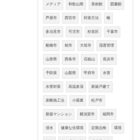
メディア
和歌山県
美術館
図書館
芦屋市
西宮市
対策方法
喉
多治見市
可児市
杉並区
千葉市
船橋市
柏市
大垣市
湿度管理
山形県
西条市
石鎚山
長浜市
予防策
山梨県
甲府市
水害
水害対策
高温多湿
新築戸建て
床断熱工法
小屋裏
松戸市
新築マンション
横須賀市
福岡市
浸水
健康な住環境
定期点検
環境