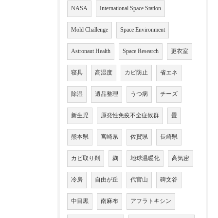
NASA
International Space Station
Mold Challenge
Space Environment
Astronaut Health
Space Research
更衣室
寝具
高湿度
カビ防止
省エネ
除湿
遺品整理
うつ病
チーズ
新生児
原発性免疫不全症候群
畳
熊本県
宮崎県
佐賀県
長崎県
カビ取り剤
麹
地球温暖化
高気密
冷房
自由が丘
代官山
碑文谷
中目黒
南麻布
アフラトキシン