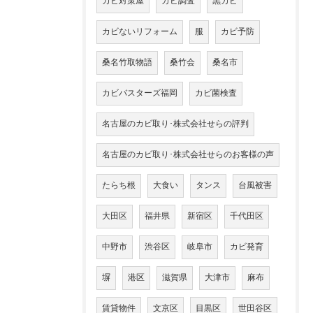
カビ対策屋
カビ調査
黒カビ
カビないリフォーム
服
カビ予防
桑名竹取物語
桑竹会
桑名市
カビバスターズ福岡
カビ菌検査
名古屋のカビ取り･株式会社せらの評判
名古屋のカビ取り･株式会社せらのお客様の声
たらち根
大食い
タンス
台風被害
大田区
福井県
新宿区
千代田区
中野市
渋谷区
岐阜市
カビ発育
塀
港区
滋賀県
大津市
麻布
賃貸物件
文京区
目黒区
世田谷区