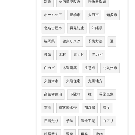
対策
室内環境改善
呼吸器疾患
ホームケア
豊橋市
大府市
知多市
北名古屋市
再発防止
沖縄県
福岡県
健康リスク
予防方法
夏
換気
木材
青カビ
赤カビ
白カビ
木造建築
注意点
北九州市
久留米市
欠陥住宅
九州地方
高気密住宅
下駄箱
柱
異常気象
雷雨
線状降水帯
加湿器
湿度
日当たり
予防
製造工場
白アリ
模様替え
温泉
再発
建物