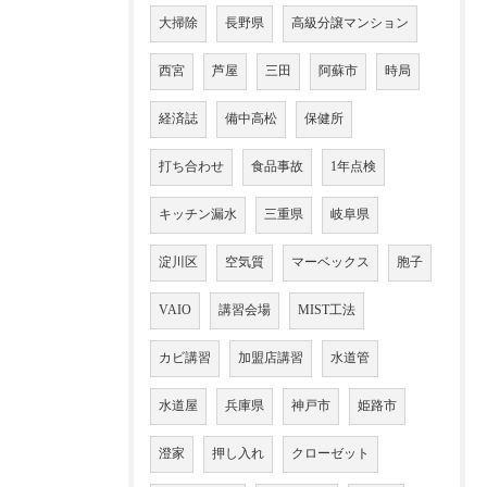
大掃除
長野県
高級分譲マンション
西宮
芦屋
三田
阿蘇市
時局
経済誌
備中高松
保健所
打ち合わせ
食品事故
1年点検
キッチン漏水
三重県
岐阜県
淀川区
空気質
マーベックス
胞子
VAIO
講習会場
MIST工法
カビ講習
加盟店講習
水道管
水道屋
兵庫県
神戸市
姫路市
澄家
押し入れ
クローゼット