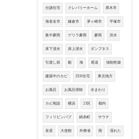
分譲住宅
クレバリーホーム
厚木市
海老名市
鎌倉市
茅ヶ崎市
平塚市
集中豪雨
ゲリラ豪雨
豪雨
洪水
床下浸水
床上浸水
ダンプネス
引渡し前
船
海
尾道
強制乾燥
建築中のカビ
ZEH住宅
東北地方
お風呂
お風呂掃除
水まわり
カビ相談
横浜
23区
都内
フィリピンパブ
錦糸町
サウナ
皇居
大使館
外務省
雨
濡れた