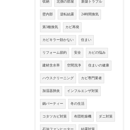
収納
北側の部屋
新築トラブル
壁内部
逆転結露
24時間換気
第3種換気
カビ再発
カビキラー効かない
住まい
リフォーム節約
安全
カビの悩み
建材含水率
空間洗浄
住まいの健康
ハウスクリーニング
カビ専門業者
加湿器肺炎
インフルエンザ対策
鍋パーティー
冬の生活
コタツカビ対策
布団乾燥機
ダニ対策
石油ファンヒーター
結露対策