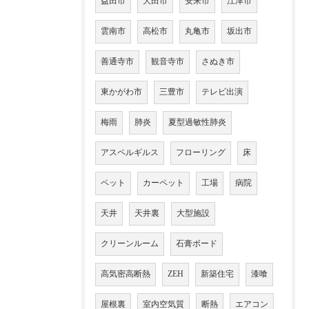
益田市
大田市
安来市
江津市
雲南市
高松市
丸亀市
坂出市
善通寺市
観音寺市
さぬき市
東かがわ市
三豊市
テレビ出演
梅雨
肺炎
夏型過敏性肺炎
アスペルギルス
フローリング
床
ペット
カーペット
工場
病院
天井
天井裏
大型施設
クリーンルーム
石膏ボード
高気密高断熱
ZEH
新築住宅
漆喰
屋根裏
室内空気質
断熱
エアコン