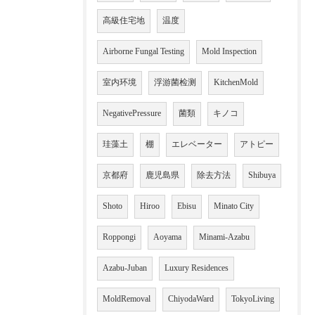
高級住宅地
温度
Airborne Fungal Testing
Mold Inspection
室内环境
浮游菌检测
KitchenMold
NegativePressure
菌類
キノコ
珪藻土
棚
エレベーター
アトピー
京都府
鹿児島県
除去方法
Shibuya
Shoto
Hiroo
Ebisu
Minato City
Roppongi
Aoyama
Minami-Azabu
Azabu-Juban
Luxury Residences
MoldRemoval
ChiyodaWard
TokyoLiving