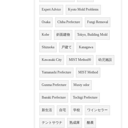
Expert Advice
Kyoto Mold Problems
Osaka
Chiba Prefecture
Fungi Removal
Kobe
斜面建物
Tokyo, Building Mold
Shizuoka
戸建て
Kanagawa
Kawasaki City
MIST Method®
幼児施設
Yamanashi Prefecture
MIST Method
Gunma Prefecture
Musty odor
Ibaraki Prefecture
Tochigi Prefecture
新生活
自宅
学校
ワインセラー
テントサウナ
熟成庫
酪農