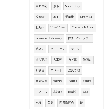
斜面住宅
蕨市
Saitama City
投資物件
地下
千葉港
Kitakyushu
北九州
United States
Comfortable Living
Innovative Technology
住まいのトラブル
感染症
クリニック
デスク
輸入商品
人工芝
カビ毒
洗面台
断熱性
アパート
湿気管理
健康管理
博物館
遊園地
動物園
オフィス
水族館
解剖室
ZEB
家庭
自然
間質性肺炎
餅