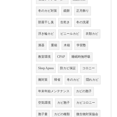
冬のカビ対策
鏡餅
正月飾り
部屋干し臭
生乾き
冬の洗濯
浮き輪カビ
ビニールカビ
衣類カビ
漆器
重箱
木箱
学習塾
教室環境
CPAP
睡眠時無呼吸
Sleep Apnea
防カビ保証
コロニー
黴対策
帰省
冬のカビ
隠れカビ
年末年始メンテナンス
カビの胞子
空気環境
カビ胞子
カビコロニー
胞子量
カビの種類
微生物対策協会