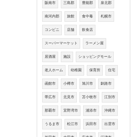
阪南市
三島郡
豊能郡
泉北郡
南河内郡
旅館
食中毒
札幌市
コンビニ
店舗
飲食店
スーパーマーケット
ラーメン屋
居酒屋
施設
ショッピングモール
老人ホーム
幼稚園
保育所
住宅
函館市
小樽市
旭川市
釧路市
帯広市
北見市
苫小牧市
江別市
那覇市
宜野湾市
浦添市
沖縄市
うるま市
松江市
浜田市
出雲市