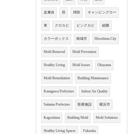
皮膚炎
癌
掃除
キャンピングカー
車
クロカビ
ピンクカビ
細菌
カラーボックス
南城市
Hiroshima City
Mold Removal
Mold Prevention
Healthy Living
Mold Issues
Okayama
Mold Remediation
Building Maintenance
Kanagawa Prefecture
Indoor Air Quality
Saitama Prefecture
医療施設
横浜市
Kagoshima
Building Mold
Mold Solutions
Healthy Living Spaces
Fukuoka