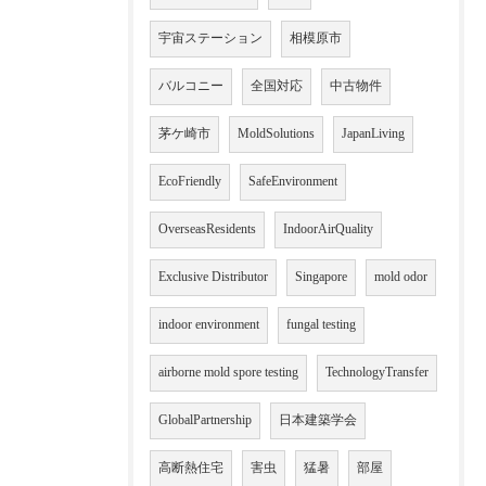
宇宙ステーション
相模原市
バルコニー
全国対応
中古物件
茅ケ崎市
MoldSolutions
JapanLiving
EcoFriendly
SafeEnvironment
OverseasResidents
IndoorAirQuality
Exclusive Distributor
Singapore
mold odor
indoor environment
fungal testing
airborne mold spore testing
TechnologyTransfer
GlobalPartnership
日本建築学会
高断熱住宅
害虫
猛暑
部屋