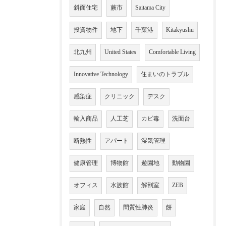
斜面住宅
蕨市
Saitama City
投資物件
地下
千葉港
Kitakyushu
北九州
United States
Comfortable Living
Innovative Technology
住まいのトラブル
感染症
クリニック
デスク
輸入商品
人工芝
カビ毒
洗面台
断熱性
アパート
湿気管理
健康管理
博物館
遊園地
動物園
オフィス
水族館
解剖室
ZEB
家庭
自然
間質性肺炎
餅