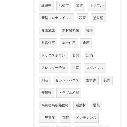
建築中
浜松市
講習
トラブル
新型コロナウイルス
和室
塗り壁
介護施設
木材腐朽菌
社寺
県営住宅
集合住宅
倉庫
トリコスポロン
玄関
設備
アレルギー予防
浴室
ログハウス
別荘
セカンドハウス
空き家
長野
安曇野
トラブル相談
高気密高断熱住宅
断熱材
階段
世界遺産
寺院
メンテナンス