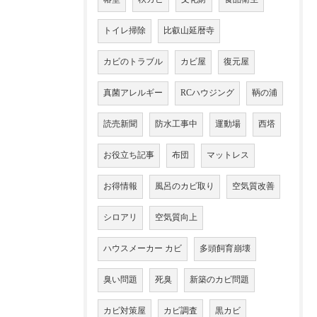
トイレ掃除
比叡山延暦寺
カビのトラブル
カビ屋
復元屋
真菌アレルギー
RCハウジング
鞆の浦
読売新聞
防水工事中
運動場
西塔
お役立ち記事
布団
マットレス
お得情報
風呂のカビ取り
空気質改善
シロアリ
空気質向上
ハウスメーカー カビ
多頭飼育崩壊
臭い問題
死臭
新築のカビ問題
カビ対策屋
カビ調査
黒カビ