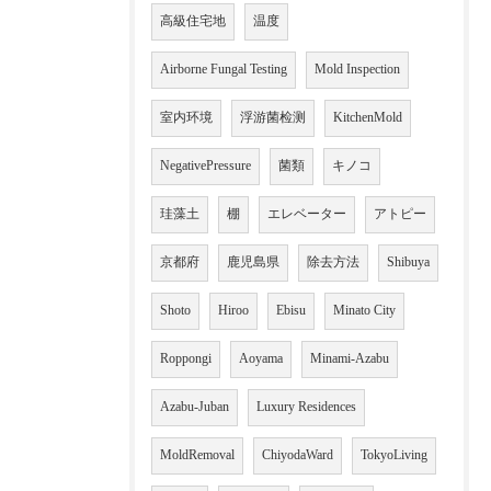
高級住宅地
温度
Airborne Fungal Testing
Mold Inspection
室内环境
浮游菌检测
KitchenMold
NegativePressure
菌類
キノコ
珪藻土
棚
エレベーター
アトピー
京都府
鹿児島県
除去方法
Shibuya
Shoto
Hiroo
Ebisu
Minato City
Roppongi
Aoyama
Minami-Azabu
Azabu-Juban
Luxury Residences
MoldRemoval
ChiyodaWard
TokyoLiving