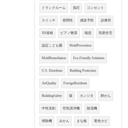
トランクルーム
負圧
コンセント
スイッチ
密閉性
感染予防
診療所
JIS規格
ピアノ教室
喘息
気密住宅
認定こども園
MoldPrevention
MoldRemediation
Eco-Friendly Solutions
U.S. Distributo
Building Protection
AirQuality
ForeignResidents
BuildingSafety
咳
カンジタ
肺がん
中性洗剤
空気清浄機
除湿機
掃除機
みかん
まな板
黄色カビ