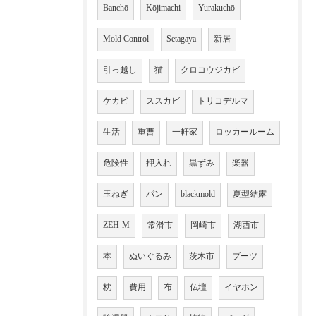
Banchō
Kōjimachi
Yurakuchō
Mold Control
Setagaya
新居
引っ越し
猫
クロコウジカビ
ケカビ
ススカビ
トリコデルマ
生活
重曹
一軒家
ロッカールーム
危険性
押入れ
黒ずみ
楽器
玉ねぎ
パン
blackmold
夏型結露
ZEH-M
常滑市
岡崎市
湖西市
本
ぬいぐるみ
茨木市
ブーツ
枕
費用
布
仏壇
イヤホン