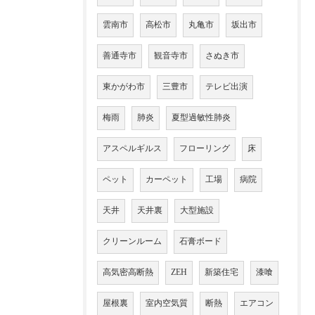
雲南市
高松市
丸亀市
坂出市
善通寺市
観音寺市
さぬき市
東かがわ市
三豊市
テレビ出演
梅雨
肺炎
夏型過敏性肺炎
アスペルギルス
フローリング
床
ペット
カーペット
工場
病院
天井
天井裏
大型施設
クリーンルーム
石膏ボード
高気密高断熱
ZEH
新築住宅
漆喰
屋根裏
室内空気質
断熱
エアコン