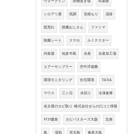
ウォークイン
荷物置き場
布基礎
シロアリ屋
現調
見積もり
湿疹
肌荒れ
除菌おじさん
ファミマ
除菌シート
スマホ
ルミテスター
内装屋
知多半島
水産
水産加工場
エアーサンプラー
空中浮遊菌
環境モニタリング
住宅環境
TikTok
マウス
三ヶ日
水回り
冷凍倉庫
名古屋のカビ取り･株式会社せらの口コミ情報
ﾀｲｺｳ建装
カビバスターズ大阪
北側
島
湿気
宮古島
奄美大島