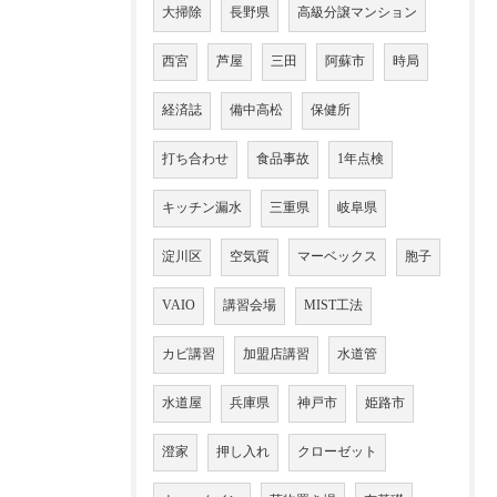
大掃除
長野県
高級分譲マンション
西宮
芦屋
三田
阿蘇市
時局
経済誌
備中高松
保健所
打ち合わせ
食品事故
1年点検
キッチン漏水
三重県
岐阜県
淀川区
空気質
マーベックス
胞子
VAIO
講習会場
MIST工法
カビ講習
加盟店講習
水道管
水道屋
兵庫県
神戸市
姫路市
澄家
押し入れ
クローゼット