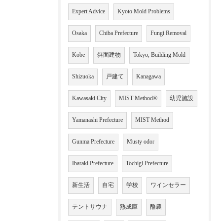
Expert Advice
Kyoto Mold Problems
Osaka
Chiba Prefecture
Fungi Removal
Kobe
斜面建物
Tokyo, Building Mold
Shizuoka
戸建て
Kanagawa
Kawasaki City
MIST Method®
幼児施設
Yamanashi Prefecture
MIST Method
Gunma Prefecture
Musty odor
Ibaraki Prefecture
Tochigi Prefecture
新生活
自宅
学校
ワインセラー
テントサウナ
熟成庫
酪農