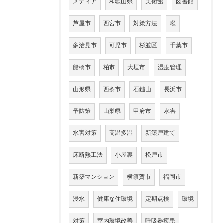
メディア
和歌山県
美術館
図書館
芦屋市
西宮市
対策方法
喉
多治見市
可児市
杉並区
千葉市
船橋市
柏市
大垣市
湿度管理
山形県
西条市
石鎚山
長浜市
予防策
山梨県
甲府市
水害
水害対策
高温多湿
新築戸建て
床断熱工法
小屋裏
松戸市
新築マンション
横須賀市
福岡市
浸水
健康な住環境
定期点検
環境
対策
室内環境改善
呼吸器疾患