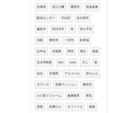
住環境
近江八幡
愛西市
低温倉庫
配送センター
天白区
名古屋市
藤枝市
四日市市
冬
長久手市
洗面
豊田市
一宮市
駐車場
忘年会
冷蔵庫
関市
風呂
抱負
含水率検査
kabi
mold
ダニ
家
仙台
宮城県
アルコール
赤ちゃん
タワーズ
高層マンション
磐田市
カビ取リフォーム
健康被害
寒気
原因
高層ビル
オフィース
建築