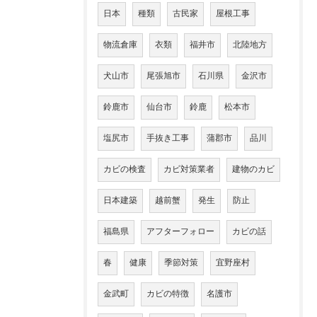
日本
種類
古民家
屋根工事
物流倉庫
衣類
福井市
北陸地方
犬山市
尾張旭市
石川県
金沢市
鈴鹿市
仙台市
鈴鹿
松本市
塩尻市
手抜き工事
蒲郡市
品川
カビの検査
カビ対策業者
建物のカビ
日本建築
越前蟹
発生
防止
福島県
アフターフォロー
カビの話
春
健康
季節対策
宜野座村
金武町
カビの特徴
名護市