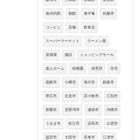
南河内郡
旅館
食中毒
札幌市
コンビニ
店舗
飲食店
スーパーマーケット
ラーメン屋
居酒屋
施設
ショッピングモール
老人ホーム
幼稚園
保育所
住宅
函館市
小樽市
旭川市
釧路市
帯広市
北見市
苫小牧市
江別市
那覇市
宜野湾市
浦添市
沖縄市
うるま市
松江市
浜田市
出雲市
益田市
大田市
安来市
江津市