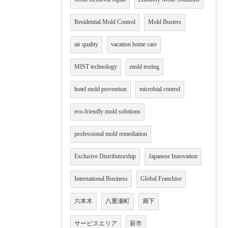
Residential Mold Control
Mold Busters
air quality
vacation home care
MIST technology
mold testing
hotel mold prevention
microbial control
eco-friendly mold solutions
professional mold remediation
Exclusive Distributorship
Japanese Innovation
International Business
Global Franchise
六本木
八重瀬町
廊下
サービスエリア
萩市