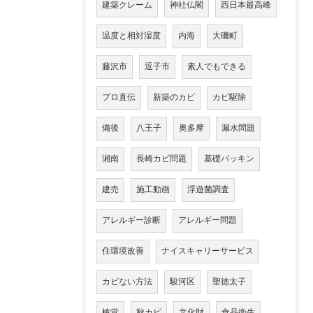
建築クレーム
神社仏閣
西日本最高峰
温度と相対湿度
内海
大磯町
藤沢市
逗子市
素人でもできる
プロ直伝
新築のカビ
カビ駆除
備後
八王子
奥多摩
漏水問題
湘南
長崎カビ問題
基礎パッキン
建売
施工動画
浮遊菌調査
アレルギー診断
アレルギー問題
住環境改善
ナイスキャリーサービス
カビない方法
駿河区
聖徳太子
椿堂
秋カビ
文化財
食品衛生