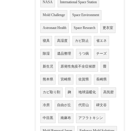
NASA
International Space Station
Mold Challenge
Space Environment
Astronaut Health
Space Research
更衣室
寝具
高湿度
カビ防止
省エネ
除湿
遺品整理
うつ病
チーズ
新生児
原発性免疫不全症候群
畳
熊本県
宮崎県
佐賀県
長崎県
カビ取り剤
麹
地球温暖化
高気密
冷房
自由が丘
代官山
碑文谷
中目黒
南麻布
アフラトキシン
Mold Removal Japan
Embassy Mold Solutions