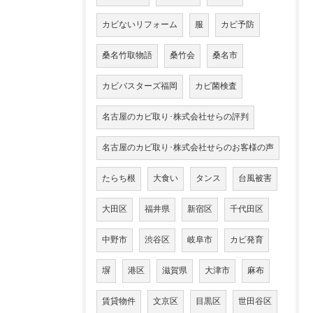
カビないリフォーム
服
カビ予防
桑名竹取物語
桑竹会
桑名市
カビバスターズ福岡
カビ菌検査
名古屋のカビ取り･株式会社せらの評判
名古屋のカビ取り･株式会社せらのお客様の声
たらち根
大食い
タンス
台風被害
大田区
福井県
新宿区
千代田区
中野市
渋谷区
岐阜市
カビ発育
塀
港区
滋賀県
大津市
麻布
賃貸物件
文京区
目黒区
世田谷区