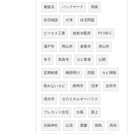
量販店
バックヤード
瑕疵
住宅相談
大津
住宅問題
ピーエス工業
放射冷暖房
PS HR-C
瀬戸市
岡山市
倉敷市
津山市
米子
鳥取市
カビ業者
公開
定期検査
梅雨明け
四国
カビ掃除
取れないカビ
静岡市
沼津
吉田市
清水市
ゼロエネルギーハウス
プレカット住宅
台風
屋上
石鎚神社
山頂
愛媛
徳島
高知