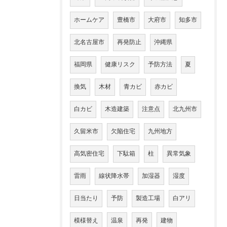
ホームケア
豊橋市
大府市
知多市
北名古屋市
再発防止
沖縄県
福岡県
健康リスク
予防方法
夏
換気
木材
青カビ
赤カビ
白カビ
木造建築
注意点
北九州市
久留米市
欠陥住宅
九州地方
高気密住宅
下駄箱
柱
異常気象
雷雨
線状降水帯
加湿器
湿度
日当たり
予防
製造工場
白アリ
模様替え
温泉
再発
建物