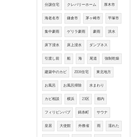
分譲住宅
クレバリーホーム
厚木市
海老名市
鎌倉市
茅ヶ崎市
平塚市
集中豪雨
ゲリラ豪雨
豪雨
洪水
床下浸水
床上浸水
ダンプネス
引渡し前
船
海
尾道
強制乾燥
建築中のカビ
ZEH住宅
東北地方
お風呂
お風呂掃除
水まわり
カビ相談
横浜
23区
都内
フィリピンパブ
錦糸町
サウナ
皇居
大使館
外務省
雨
濡れた