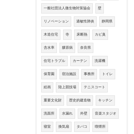
一般社団法人微生物対策協会
壁
リノベーション
過敏性肺炎
静岡県
木造住宅
寺
床断熱
カビ臭
含水率
膠原病
奈良県
住宅トラブル
カーテン
洗濯機
保育園
宿泊施設
事務所
トイレ
絵画
陸上競技場
テニスコート
重要文化財
歴史的建造物
キッチン
洗面所
水漏れ
外壁
音楽スタジオ
寝室
換気扇
タバコ
喫煙所