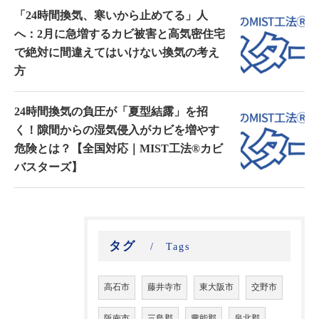
「24時間換気、寒いから止めてる」人
へ：2月に急増するカビ被害と高気密住宅
で絶対に間違えてはいけない換気の考え
方
24時間換気の負圧が「夏型結露」を招
く！隙間からの湿気侵入がカビを増やす
危険とは？【全国対応｜MIST工法®カビ
バスターズ】
タグ
Tags
高石市
藤井寺市
東大阪市
交野市
阪南市
三島郡
豊能郡
泉北郡