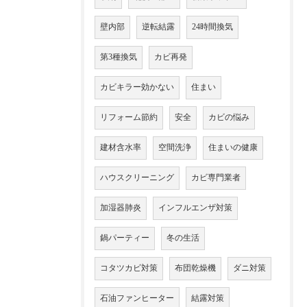
壁内部
逆転結露
24時間換気
第3種換気
カビ再発
カビキラー効かない
住まい
リフォーム節約
安全
カビの悩み
建材含水率
空間洗浄
住まいの健康
ハウスクリーニング
カビ専門業者
加湿器肺炎
インフルエンザ対策
鍋パーティー
冬の生活
コタツカビ対策
布団乾燥機
ダニ対策
石油ファンヒーター
結露対策