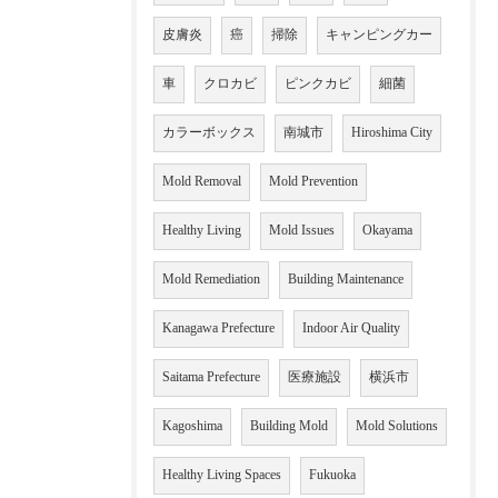
皮膚炎
癌
掃除
キャンピングカー
車
クロカビ
ピンクカビ
細菌
カラーボックス
南城市
Hiroshima City
Mold Removal
Mold Prevention
Healthy Living
Mold Issues
Okayama
Mold Remediation
Building Maintenance
Kanagawa Prefecture
Indoor Air Quality
Saitama Prefecture
医療施設
横浜市
Kagoshima
Building Mold
Mold Solutions
Healthy Living Spaces
Fukuoka