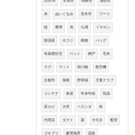
ZEH-M
常滑市
岡崎市
湖西市
本
ぬいぐるみ
茨木市
ブーツ
枕
費用
布
仏壇
イヤホン
除湿器
ホコリ
植物
バッグ
布基礎住宅
ベット
網戸
毛布
ラグ
マット
掛け軸
航空機
京都市
屋根
野球場
児童クラブ
コンテナ
食器
年末年始
気温
茶カビ
大学
ベランダ
秋
代理店
ダクト
梁
大引き
配管
ゴキブリ
豪雪地帯
花粉