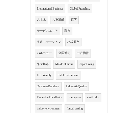
International Business
Global Franchise
六本木
八重瀬町
廊下
サービスエリア
萩市
宇宙ステーション
相模原市
バルコニー
全国対応
中古物件
茅ケ崎市
MoldSolutions
JapanLiving
EcoFriendly
SafeEnvironment
OverseasResidents
IndoorAirQuality
Exclusive Distributor
Singapore
mold odor
indoor environment
fungal testing