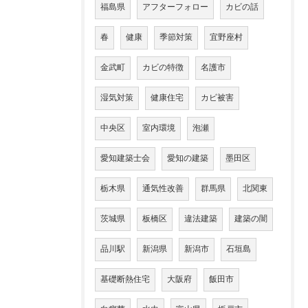
福島県
アフターフォロー
カビの話
春
健康
季節対策
宜野座村
金武町
カビの特徴
名護市
湿気対策
健康住宅
カビ被害
中央区
室内環境
泡瀬
愛知建築士会
愛知の建築
墨田区
栃木県
通気性改善
群馬県
北関東
茨城県
板橋区
違法建築
建築の闇
品川駅
新潟県
新潟市
石垣島
基礎断熱住宅
大阪府
飯田市