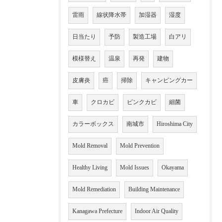
雷雨
線状降水帯
加湿器
湿度
日当たり
予防
製造工場
白アリ
模様替え
温泉
再発
建物
皮膚炎
癌
掃除
キャンピングカー
車
クロカビ
ピンクカビ
細菌
カラーボックス
南城市
Hiroshima City
Mold Removal
Mold Prevention
Healthy Living
Mold Issues
Okayama
Mold Remediation
Building Maintenance
Kanagawa Prefecture
Indoor Air Quality