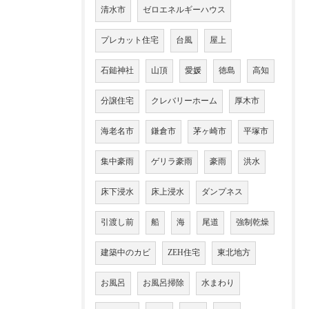
清水市
ゼロエネルギーハウス
プレカット住宅
台風
屋上
石鎚神社
山頂
愛媛
徳島
高知
分譲住宅
クレバリーホーム
厚木市
海老名市
鎌倉市
茅ヶ崎市
平塚市
集中豪雨
ゲリラ豪雨
豪雨
洪水
床下浸水
床上浸水
ダンプネス
引渡し前
船
海
尾道
強制乾燥
建築中のカビ
ZEH住宅
東北地方
お風呂
お風呂掃除
水まわり