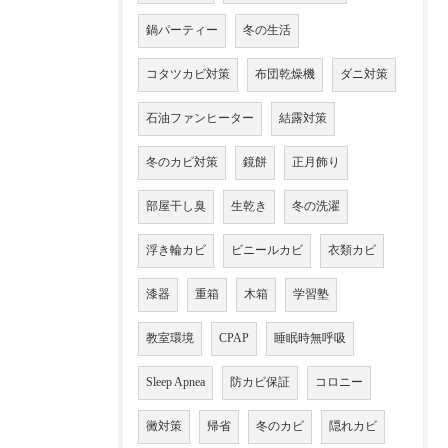
鍋パーティー
冬の生活
コタツカビ対策
布団乾燥機
ダニ対策
石油ファンヒーター
結露対策
冬のカビ対策
鏡餅
正月飾り
部屋干し臭
生乾き
冬の洗濯
浮き輪カビ
ビニールカビ
衣類カビ
漆器
重箱
木箱
学習塾
教室環境
CPAP
睡眠時無呼吸
Sleep Apnea
防カビ保証
コロニー
黴対策
帰省
冬のカビ
隠れカビ