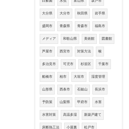
白癬菌
水虫
富山県
坂戸市
大分県
大分市
秋田県
岩手県
盛岡市
青森県
青森市
福島市
メディア
和歌山県
美術館
図書館
芦屋市
西宮市
対策方法
喉
多治見市
可児市
杉並区
千葉市
船橋市
柏市
大垣市
湿度管理
山形県
西条市
石鎚山
長浜市
予防策
山梨県
甲府市
水害
水害対策
高温多湿
新築戸建て
床断熱工法
小屋裏
松戸市