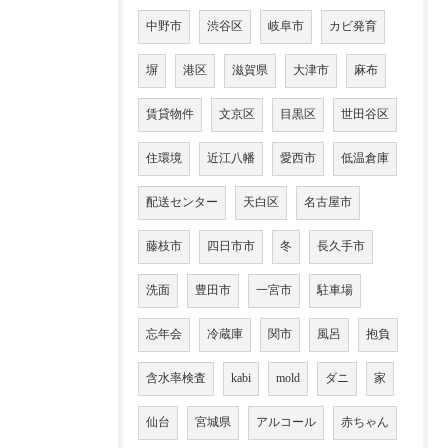
中野市
渋谷区
岐阜市
カビ発育
塀
港区
滋賀県
大津市
麻布
賃貸物件
文京区
目黒区
世田谷区
住環境
近江八幡
愛西市
低温倉庫
配送センター
天白区
名古屋市
藤枝市
四日市市
冬
長久手市
洗面
豊田市
一宮市
駐車場
忘年会
冷蔵庫
関市
風呂
抱負
含水率検査
kabi
mold
ダニ
家
仙台
宮城県
アルコール
赤ちゃん