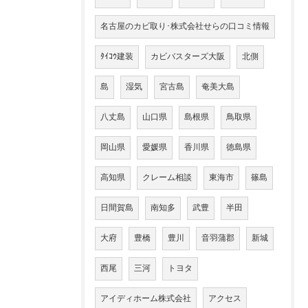
名古屋のカビ取り･株式会社せらの口コミ情報
ﾀｲｺｳ建装
カビバスターズ大阪
北側
島
湿気
宮古島
奄美大島
八丈島
山口県
島根県
鳥取県
岡山県
愛媛県
香川県
徳島県
高知県
クレーム相談
東海市
篠島
日間賀島
南知多
武豊
半田
大府
豊橋
豊川
音羽蒲郡
新城
西尾
三河
トヨタ
アイディホーム株式会社
アクセス