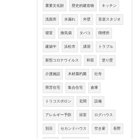
重要文化財
歴史的建造物
キッチン
洗面所
水漏れ
外壁
音楽スタジオ
寝室
換気扇
タバコ
喫煙所
建築中
浜松市
講習
トラブル
新型コロナウイルス
和室
塗り壁
介護施設
木材腐朽菌
社寺
県営住宅
集合住宅
倉庫
トリコスポロン
玄関
設備
アレルギー予防
浴室
ログハウス
別荘
セカンドハウス
空き家
長野