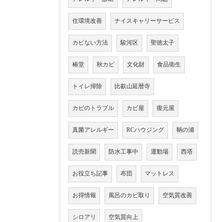
住環境改善
ナイスキャリーサービス
カビない方法
駿河区
聖徳太子
椿堂
秋カビ
文化財
食品衛生
トイレ掃除
比叡山延暦寺
カビのトラブル
カビ屋
復元屋
真菌アレルギー
RCハウジング
鞆の浦
読売新聞
防水工事中
運動場
西塔
お役立ち記事
布団
マットレス
お得情報
風呂のカビ取り
空気質改善
シロアリ
空気質向上