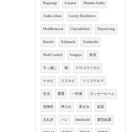
Roppongi
Aoyama
Minami-Azabu
Azabu-Juban
Luxury Residences
MoldRemoval
ChiyodaWard
TokyoLiving
Banchō
Kōjimachi
Yurakuchō
Mold Control
Setagaya
新居
引っ越し
猫
クロコウジカビ
ケカビ
ススカビ
トリコデルマ
生活
重曹
一軒家
ロッカールーム
危険性
押入れ
黒ずみ
楽器
玉ねぎ
パン
blackmold
夏型結露