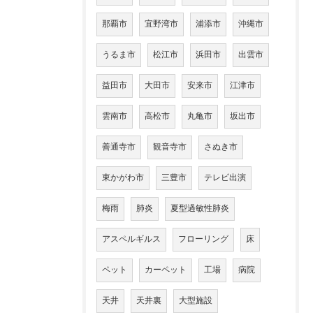
那覇市
宜野湾市
浦添市
沖縄市
うるま市
松江市
浜田市
出雲市
益田市
大田市
安来市
江津市
雲南市
高松市
丸亀市
坂出市
善通寺市
観音寺市
さぬき市
東かがわ市
三豊市
テレビ出演
梅雨
肺炎
夏型過敏性肺炎
アスペルギルス
フローリング
床
ペット
カーペット
工場
病院
天井
天井裏
大型施設