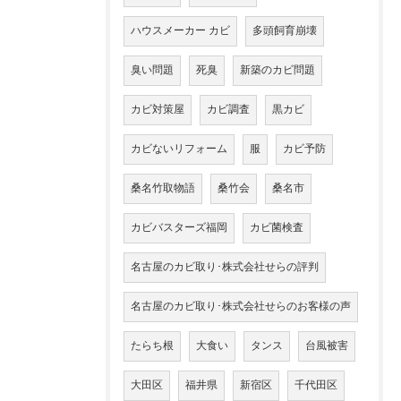
ハウスメーカー カビ
多頭飼育崩壊
臭い問題
死臭
新築のカビ問題
カビ対策屋
カビ調査
黒カビ
カビないリフォーム
服
カビ予防
桑名竹取物語
桑竹会
桑名市
カビバスターズ福岡
カビ菌検査
名古屋のカビ取り･株式会社せらの評判
名古屋のカビ取り･株式会社せらのお客様の声
たらち根
大食い
タンス
台風被害
大田区
福井県
新宿区
千代田区