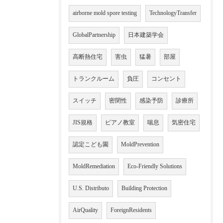
airborne mold spore testing
TechnologyTransfer
GlobalPartnership
日本建築学会
高断熱住宅
害虫
猛暑
部屋
トランクルーム
負圧
コンセント
スイッチ
密閉性
感染予防
診療所
JIS規格
ピアノ教室
喘息
気密住宅
認定こども園
MoldPrevention
MoldRemediation
Eco-Friendly Solutions
U.S. Distributo
Building Protection
AirQuality
ForeignResidents