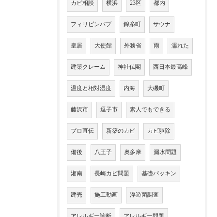
カビ相談
横浜
23区
都内
フィリピンパブ
錦糸町
サウナ
皇居
大使館
外務省
雨
濡れた
建築クレーム
神社仏閣
西日本最高峰
温度と相対湿度
内海
大磯町
藤沢市
逗子市
素人でもできる
プロ直伝
新築のカビ
カビ駆除
備後
八王子
奥多摩
漏水問題
湘南
長崎カビ問題
基礎パッキン
建売
施工動画
浮遊菌調査
アレルギー診断
アレルギー問題