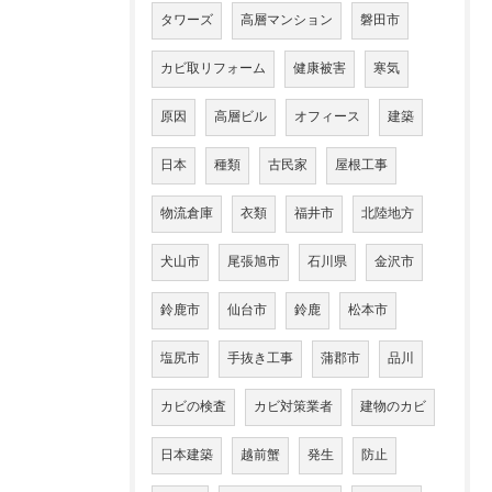
タワーズ
高層マンション
磐田市
カビ取リフォーム
健康被害
寒気
原因
高層ビル
オフィース
建築
日本
種類
古民家
屋根工事
物流倉庫
衣類
福井市
北陸地方
犬山市
尾張旭市
石川県
金沢市
鈴鹿市
仙台市
鈴鹿
松本市
塩尻市
手抜き工事
蒲郡市
品川
カビの検査
カビ対策業者
建物のカビ
日本建築
越前蟹
発生
防止