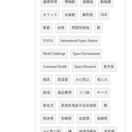
健康管理
博物館
遊園地
動物園
オフィス
水族館
解剖室
ZEB
家庭
自然
間質性肺炎
餅
NASA
International Space Station
Mold Challenge
Space Environment
Astronaut Health
Space Research
更衣室
寝具
高湿度
カビ防止
省エネ
除湿
遺品整理
うつ病
チーズ
新生児
原発性免疫不全症候群
畳
熊本県
宮崎県
佐賀県
長崎県
カビ取り剤
麹
地球温暖化
高気密