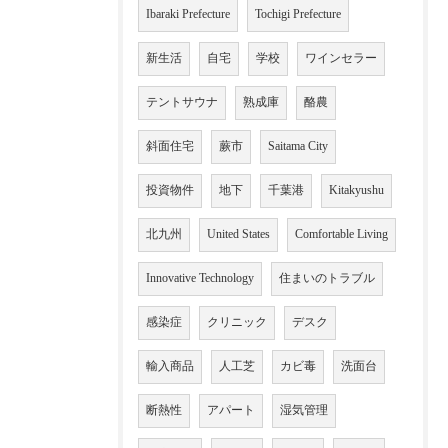
Ibaraki Prefecture
Tochigi Prefecture
新生活
自宅
学校
ワインセラー
テントサウナ
熟成庫
酪農
斜面住宅
蕨市
Saitama City
投資物件
地下
千葉港
Kitakyushu
北九州
United States
Comfortable Living
Innovative Technology
住まいのトラブル
感染症
クリニック
デスク
輸入商品
人工芝
カビ毒
洗面台
断熱性
アパート
湿気管理