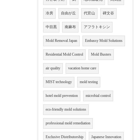
冷房
自由が丘
代官山
碑文谷
中目黒
南麻布
アフラトキシン
Mold Removal Japan
Embassy Mold Solutions
Residential Mold Control
Mold Busters
air quality
vacation home care
MIST technology
mold testing
hotel mold prevention
microbial control
eco-friendly mold solutions
professional mold remediation
Exclusive Distributorship
Japanese Innovation