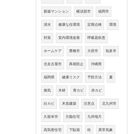
新築マンション
横須賀市
福岡市
浸水
健康な住環境
定期点検
環境
対策
室内環境改善
呼吸器疾患
ホームケア
豊橋市
大府市
知多市
北名古屋市
再発防止
沖縄県
福岡県
健康リスク
予防方法
夏
換気
木材
青カビ
赤カビ
白カビ
木造建築
注意点
北九州市
久留米市
欠陥住宅
九州地方
高気密住宅
下駄箱
柱
異常気象