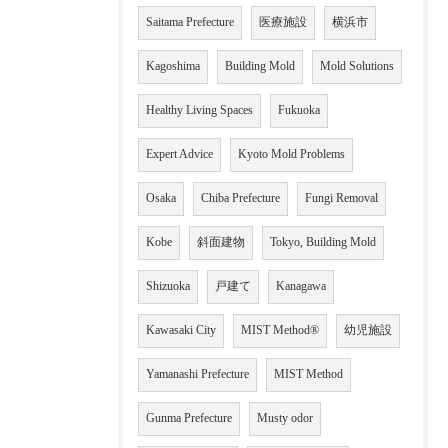
Saitama Prefecture
医療施設
横浜市
Kagoshima
Building Mold
Mold Solutions
Healthy Living Spaces
Fukuoka
Expert Advice
Kyoto Mold Problems
Osaka
Chiba Prefecture
Fungi Removal
Kobe
斜面建物
Tokyo, Building Mold
Shizuoka
戸建て
Kanagawa
Kawasaki City
MIST Method®
幼児施設
Yamanashi Prefecture
MIST Method
Gunma Prefecture
Musty odor