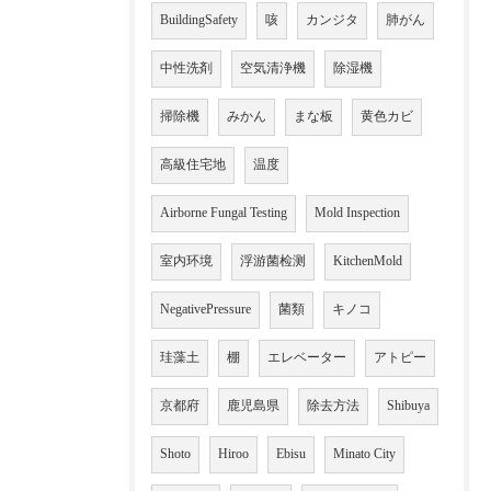
BuildingSafety
咳
カンジタ
肺がん
中性洗剤
空気清浄機
除湿機
掃除機
みかん
まな板
黄色カビ
高級住宅地
温度
Airborne Fungal Testing
Mold Inspection
室内环境
浮游菌检测
KitchenMold
NegativePressure
菌類
キノコ
珪藻土
棚
エレベーター
アトピー
京都府
鹿児島県
除去方法
Shibuya
Shoto
Hiroo
Ebisu
Minato City