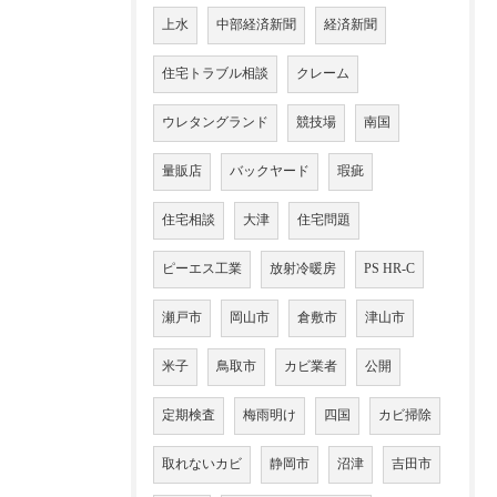
上水
中部経済新聞
経済新聞
住宅トラブル相談
クレーム
ウレタングランド
競技場
南国
量販店
バックヤード
瑕疵
住宅相談
大津
住宅問題
ピーエス工業
放射冷暖房
PS HR-C
瀬戸市
岡山市
倉敷市
津山市
米子
鳥取市
カビ業者
公開
定期検査
梅雨明け
四国
カビ掃除
取れないカビ
静岡市
沼津
吉田市