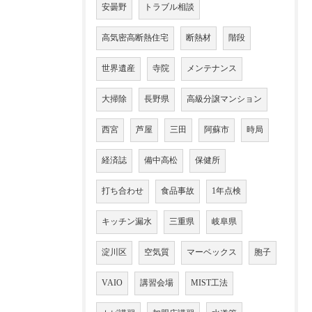
安曇野
トラブル相談
高気密高断熱住宅
断熱材
階段
世界遺産
寺院
メンテナンス
大掃除
長野県
高級分譲マンション
西宮
芦屋
三田
阿蘇市
時局
経済誌
備中高松
保健所
打ち合わせ
食品事故
1年点検
キッチン漏水
三重県
岐阜県
淀川区
空気質
マーベックス
胞子
VAIO
講習会場
MIST工法