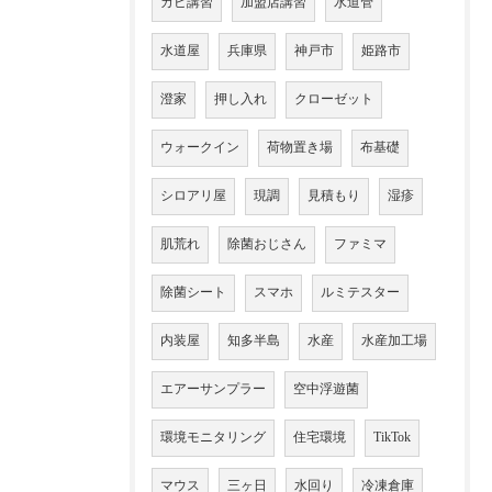
カビ講習
加盟店講習
水道管
水道屋
兵庫県
神戸市
姫路市
澄家
押し入れ
クローゼット
ウォークイン
荷物置き場
布基礎
シロアリ屋
現調
見積もり
湿疹
肌荒れ
除菌おじさん
ファミマ
除菌シート
スマホ
ルミテスター
内装屋
知多半島
水産
水産加工場
エアーサンプラー
空中浮遊菌
環境モニタリング
住宅環境
TikTok
マウス
三ヶ日
水回り
冷凍倉庫