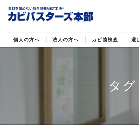
個人の方へ
法人の方へ
カビ菌検査
選
戸建てのカビ取り
販売住宅のカビ取り
カビ菌種類
MI
マンションのカビ取り
倉庫･工場のカビ取り
ご
タグ
店舗のカビ取り
介護施設のカビ取り
レジャー施設のカビ取り
大浴場･ホテルのカビ取り