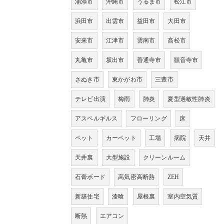
浦添市
沖縄市
うるま市
松江市
浜田市
出雲市
益田市
大田市
安来市
江津市
雲南市
高松市
丸亀市
坂出市
善通寺市
観音寺市
さぬき市
東かがわ市
三豊市
テレビ出演
梅雨
肺炎
夏型過敏性肺炎
アスペルギルス
フローリング
床
ペット
カーペット
工場
病院
天井
天井裏
大型施設
クリーンルーム
石膏ボード
高気密高断熱
ZEH
新築住宅
漆喰
屋根裏
室内空気質
断熱
エアコン