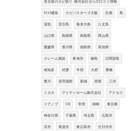
名古屋のカビ取り･株式会社せらの口コミ情報
ﾀｲｺｳ建装
カビバスターズ大阪
北側
島
湿気
宮古島
奄美大島
八丈島
山口県
島根県
鳥取県
岡山県
愛媛県
香川県
徳島県
高知県
クレーム相談
東海市
篠島
日間賀島
南知多
武豊
半田
大府
豊橋
豊川
音羽蒲郡
新城
西尾
三河
トヨタ
アイディホーム株式会社
アクセス
ドアノブ
UR
常滑
師崎
東京都
神奈川県
千葉県
埼玉県
広島市
呉市
尾道市
東広島市
廿日市市