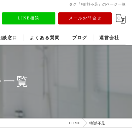
タグ『#断熱不足』のページ一覧
LINE相談
メールお問合せ
相談窓口
よくある質問
ブログ
運営会社
フランチャイズ募集
メディア情報
ジ一覧
HOME
#断熱不足