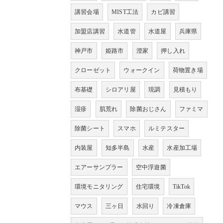
講習会場
MIST工法
カビ講習
加盟店講習
水道管
水道屋
兵庫県
神戸市
姫路市
澄家
押し入れ
クローゼット
ウォークイン
荷物置き場
布基礎
シロアリ屋
現調
見積もり
湿疹
肌荒れ
除菌おじさん
ファミマ
除菌シート
スマホ
ルミテスター
内装屋
知多半島
水産
水産加工場
エアーサンプラー
空中浮遊菌
環境モニタリング
住宅環境
TikTok
マウス
三ヶ日
水回り
冷凍倉庫