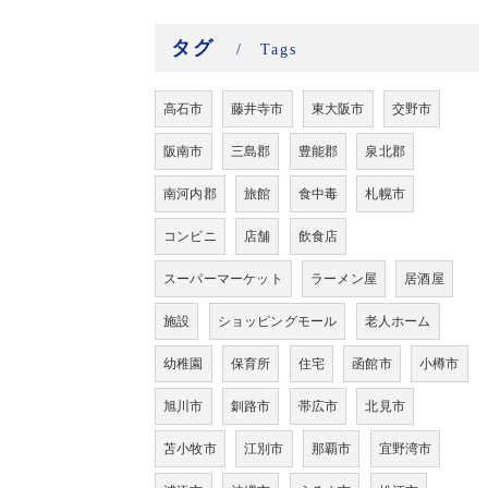
タグ
Tags
高石市
藤井寺市
東大阪市
交野市
阪南市
三島郡
豊能郡
泉北郡
南河内郡
旅館
食中毒
札幌市
コンビニ
店舗
飲食店
スーパーマーケット
ラーメン屋
居酒屋
施設
ショッピングモール
老人ホーム
幼稚園
保育所
住宅
函館市
小樽市
旭川市
釧路市
帯広市
北見市
苫小牧市
江別市
那覇市
宜野湾市