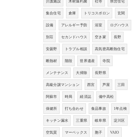
介護施設
木材腐朽菌
社寺
県営住宅
集合住宅
倉庫
トリコスポロン
玄関
設備
アレルギー予防
浴室
ログハウス
別荘
セカンドハウス
空き家
長野
安曇野
トラブル相談
高気密高断熱住宅
断熱材
階段
世界遺産
寺院
メンテナンス
大掃除
長野県
高級分譲マンション
西宮
芦屋
三田
阿蘇市
時局
経済誌
備中高松
保健所
打ち合わせ
食品事故
1年点検
キッチン漏水
三重県
岐阜県
淀川区
空気質
マーベックス
胞子
VAIO