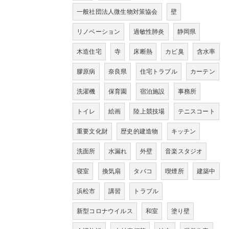
一般社団法人微生物対策協会
壁
リノベーション
過敏性肺炎
静岡県
木造住宅
寺
床断熱
カビ臭
含水率
膠原病
奈良県
住宅トラブル
カーテン
洗濯機
保育園
宿泊施設
事務所
トイレ
絵画
陸上競技場
テニスコート
重要文化財
歴史的建造物
キッチン
洗面所
水漏れ
外壁
音楽スタジオ
寝室
換気扇
タバコ
喫煙所
建築中
浜松市
講習
トラブル
新型コロナウイルス
和室
塗り壁