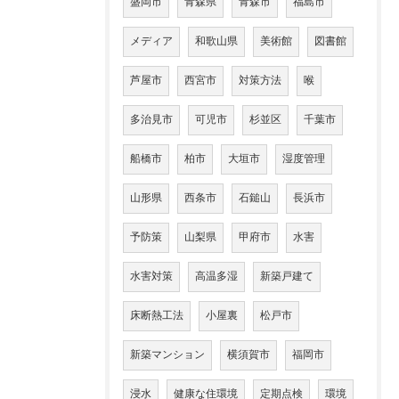
盛岡市
青森県
青森市
福島市
メディア
和歌山県
美術館
図書館
芦屋市
西宮市
対策方法
喉
多治見市
可児市
杉並区
千葉市
船橋市
柏市
大垣市
湿度管理
山形県
西条市
石鎚山
長浜市
予防策
山梨県
甲府市
水害
水害対策
高温多湿
新築戸建て
床断熱工法
小屋裏
松戸市
新築マンション
横須賀市
福岡市
浸水
健康な住環境
定期点検
環境