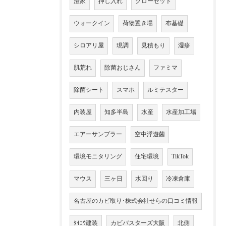
澄家
押し入れ
クローゼット
ウォークイン
荷物置き場
布基礎
シロアリ屋
現調
見積もり
湿疹
肌荒れ
除菌おじさん
ファミマ
除菌シート
スマホ
ルミテスター
内装屋
知多半島
水産
水産加工場
エアーサンプラー
空中浮遊菌
環境モニタリング
住宅環境
TikTok
マウス
三ヶ日
水回り
冷凍倉庫
名古屋のカビ取り･株式会社せらの口コミ情報
ﾀｲｺｳ建装
カビバスターズ大阪
北側