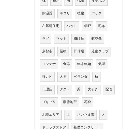
枕
費用
布
仏壇
イヤホン
除湿器
ホコリ
植物
バッグ
布基礎住宅
ベット
網戸
毛布
ラグ
マット
掛け軸
航空機
京都市
屋根
野球場
児童クラブ
コンテナ
食器
年末年始
気温
茶カビ
大学
ベランダ
秋
代理店
ダクト
梁
大引き
配管
ゴキブリ
豪雪地帯
花粉
北陸エリア
土
さいたま市
犬
ドラッグストア
基礎コンクリート