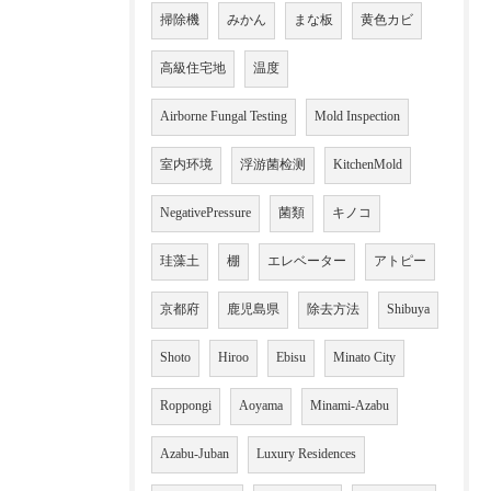
掃除機
みかん
まな板
黄色カビ
高級住宅地
温度
Airborne Fungal Testing
Mold Inspection
室内环境
浮游菌检测
KitchenMold
NegativePressure
菌類
キノコ
珪藻土
棚
エレベーター
アトピー
京都府
鹿児島県
除去方法
Shibuya
Shoto
Hiroo
Ebisu
Minato City
Roppongi
Aoyama
Minami-Azabu
Azabu-Juban
Luxury Residences