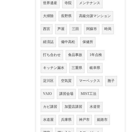
世界遺産
寺院
メンテナンス
大掃除
長野県
高級分譲マンション
西宮
芦屋
三田
阿蘇市
時局
経済誌
備中高松
保健所
打ち合わせ
食品事故
1年点検
キッチン漏水
三重県
岐阜県
淀川区
空気質
マーベックス
胞子
VAIO
講習会場
MIST工法
カビ講習
加盟店講習
水道管
水道屋
兵庫県
神戸市
姫路市