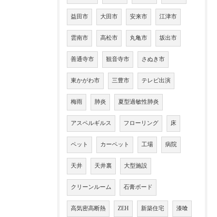
益田市
大田市
安来市
江津市
雲南市
高松市
丸亀市
坂出市
善通寺市
観音寺市
さぬき市
東かがわ市
三豊市
テレビ出演
梅雨
肺炎
夏型過敏性肺炎
アスペルギルス
フローリング
床
ペット
カーペット
工場
病院
天井
天井裏
大型施設
クリーンルーム
石膏ボード
高気密高断熱
ZEH
新築住宅
漆喰