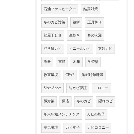
石油ファンヒーター
結露対策
冬のカビ対策
鏡餅
正月飾り
部屋干し臭
生乾き
冬の洗濯
浮き輪カビ
ビニールカビ
衣類カビ
漆器
重箱
木箱
学習塾
教室環境
CPAP
睡眠時無呼吸
Sleep Apnea
防カビ保証
コロニー
黴対策
帰省
冬のカビ
隠れカビ
年末年始メンテナンス
カビの胞子
空気環境
カビ胞子
カビコロニー