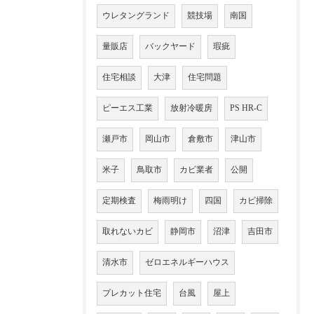
ウレタングランド
競技場
南国
量販店
バックヤード
瑕疵
住宅相談
大津
住宅問題
ピーエス工業
放射冷暖房
PS HR-C
瀬戸市
岡山市
倉敷市
津山市
米子
鳥取市
カビ業者
公開
定期検査
梅雨明け
四国
カビ掃除
取れないカビ
静岡市
沼津
吉田市
清水市
ゼロエネルギーハウス
プレカット住宅
台風
屋上