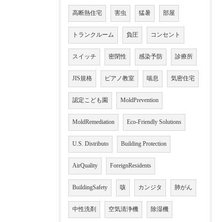
高断熱住宅
害虫
猛暑
部屋
トランクルーム
負圧
コンセント
スイッチ
密閉性
感染予防
診療所
JIS規格
ピアノ教室
喘息
気密住宅
認定こども園
MoldPrevention
MoldRemediation
Eco-Friendly Solutions
U.S. Distributo
Building Protection
AirQuality
ForeignResidents
BuildingSafety
咳
カンジタ
肺がん
中性洗剤
空気清浄機
除湿機