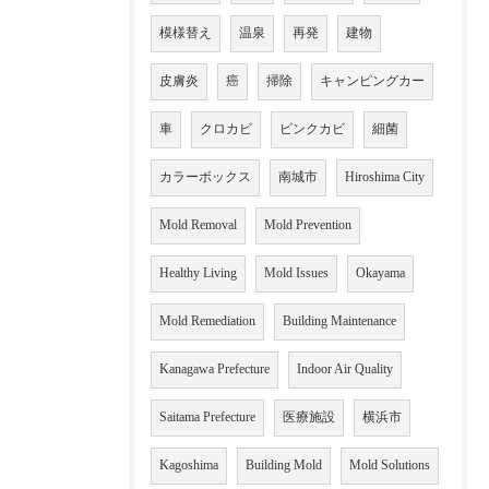
模様替え
温泉
再発
建物
皮膚炎
癌
掃除
キャンピングカー
車
クロカビ
ピンクカビ
細菌
カラーボックス
南城市
Hiroshima City
Mold Removal
Mold Prevention
Healthy Living
Mold Issues
Okayama
Mold Remediation
Building Maintenance
Kanagawa Prefecture
Indoor Air Quality
Saitama Prefecture
医療施設
横浜市
Kagoshima
Building Mold
Mold Solutions