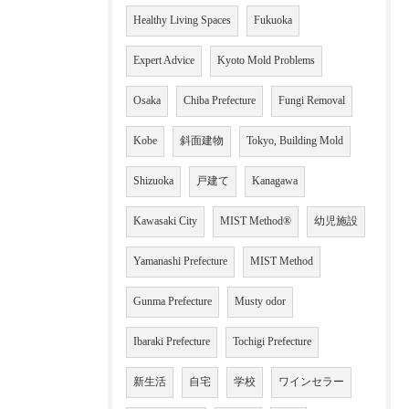
Healthy Living Spaces
Fukuoka
Expert Advice
Kyoto Mold Problems
Osaka
Chiba Prefecture
Fungi Removal
Kobe
斜面建物
Tokyo, Building Mold
Shizuoka
戸建て
Kanagawa
Kawasaki City
MIST Method®
幼児施設
Yamanashi Prefecture
MIST Method
Gunma Prefecture
Musty odor
Ibaraki Prefecture
Tochigi Prefecture
新生活
自宅
学校
ワインセラー