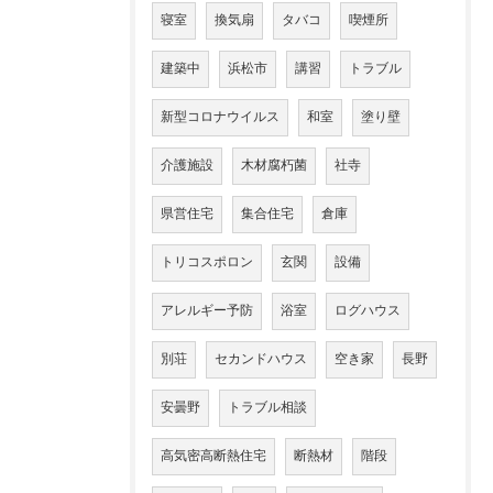
寝室
換気扇
タバコ
喫煙所
建築中
浜松市
講習
トラブル
新型コロナウイルス
和室
塗り壁
介護施設
木材腐朽菌
社寺
県営住宅
集合住宅
倉庫
トリコスポロン
玄関
設備
アレルギー予防
浴室
ログハウス
別荘
セカンドハウス
空き家
長野
安曇野
トラブル相談
高気密高断熱住宅
断熱材
階段