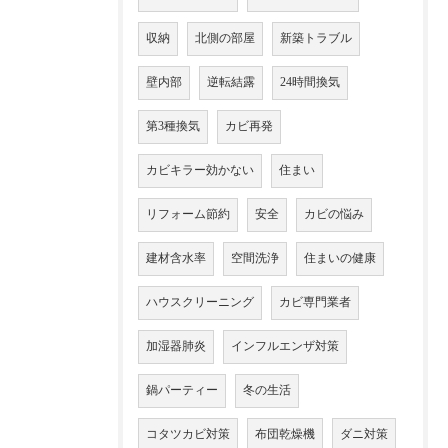
収納
北側の部屋
新築トラブル
壁内部
逆転結露
24時間換気
第3種換気
カビ再発
カビキラー効かない
住まい
リフォーム節約
安全
カビの悩み
建材含水率
空間洗浄
住まいの健康
ハウスクリーニング
カビ専門業者
加湿器肺炎
インフルエンザ対策
鍋パーティー
冬の生活
コタツカビ対策
布団乾燥機
ダニ対策