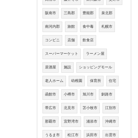
阪南市
三島郡
豊能郡
泉北郡
南河内郡
旅館
食中毒
札幌市
コンビニ
店舗
飲食店
スーパーマーケット
ラーメン屋
居酒屋
施設
ショッピングモール
老人ホーム
幼稚園
保育所
住宅
函館市
小樽市
旭川市
釧路市
帯広市
北見市
苫小牧市
江別市
那覇市
宜野湾市
浦添市
沖縄市
うるま市
松江市
浜田市
出雲市