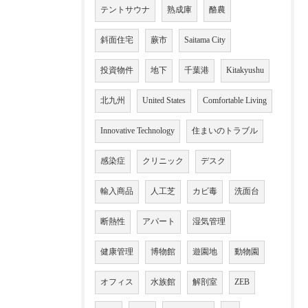
テントサウナ
熟成庫
酪農
斜面住宅
蕨市
Saitama City
投資物件
地下
千葉港
Kitakyushu
北九州
United States
Comfortable Living
Innovative Technology
住まいのトラブル
感染症
クリニック
デスク
輸入商品
人工芝
カビ毒
洗面台
断熱性
アパート
湿気管理
健康管理
博物館
遊園地
動物園
オフィス
水族館
解剖室
ZEB