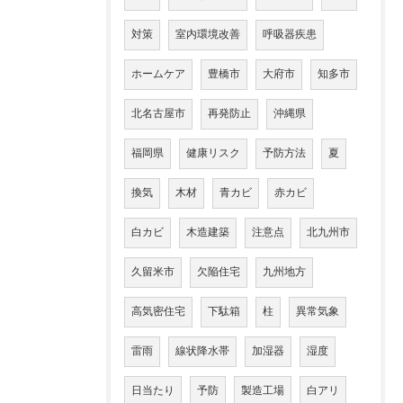
対策
室内環境改善
呼吸器疾患
ホームケア
豊橋市
大府市
知多市
北名古屋市
再発防止
沖縄県
福岡県
健康リスク
予防方法
夏
換気
木材
青カビ
赤カビ
白カビ
木造建築
注意点
北九州市
久留米市
欠陥住宅
九州地方
高気密住宅
下駄箱
柱
異常気象
雷雨
線状降水帯
加湿器
湿度
日当たり
予防
製造工場
白アリ