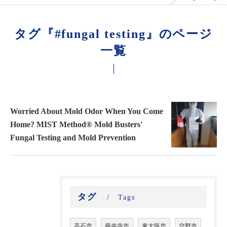
タグ『#fungal testing』のページ
一覧
Worried About Mold Odor When You Come
Home? MIST Method® Mold Busters'
Fungal Testing and Mold Prevention
タグ
Tags
高石市
藤井寺市
東大阪市
交野市