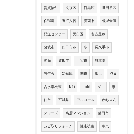
賃貸物件
文京区
目黒区
世田谷区
住環境
近江八幡
愛西市
低温倉庫
配送センター
天白区
名古屋市
藤枝市
四日市市
冬
長久手市
洗面
豊田市
一宮市
駐車場
忘年会
冷蔵庫
関市
風呂
抱負
含水率検査
kabi
mold
ダニ
家
仙台
宮城県
アルコール
赤ちゃん
タワーズ
高層マンション
磐田市
カビ取リフォーム
健康被害
寒気