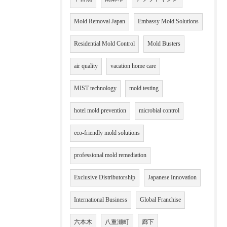
Mold Removal Japan
Embassy Mold Solutions
Residential Mold Control
Mold Busters
air quality
vacation home care
MIST technology
mold testing
hotel mold prevention
microbial control
eco-friendly mold solutions
professional mold remediation
Exclusive Distributorship
Japanese Innovation
International Business
Global Franchise
六本木
八重瀬町
廊下