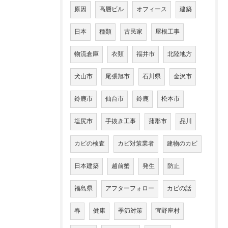
原因
高層ビル
オフィース
建築
日本
種類
古民家
屋根工事
物流倉庫
衣類
福井市
北陸地方
犬山市
尾張旭市
石川県
金沢市
鈴鹿市
仙台市
鈴鹿
松本市
塩尻市
手抜き工事
蒲郡市
品川
カビの検査
カビ対策業者
建物のカビ
日本建築
越前蟹
発生
防止
福島県
アフターフォロー
カビの話
春
健康
季節対策
宜野座村