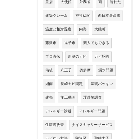
皇居
大使館
外務省
雨
濡れた
建築クレーム
神社仏閣
西日本最高峰
温度と相対湿度
内海
大磯町
藤沢市
逗子市
素人でもできる
プロ直伝
新築のカビ
カビ駆除
備後
八王子
奥多摩
漏水問題
湘南
長崎カビ問題
基礎パッキン
建売
施工動画
浮遊菌調査
アレルギー診断
アレルギー問題
住環境改善
ナイスキャリーサービス
カビない方法
駿河区
聖徳太子