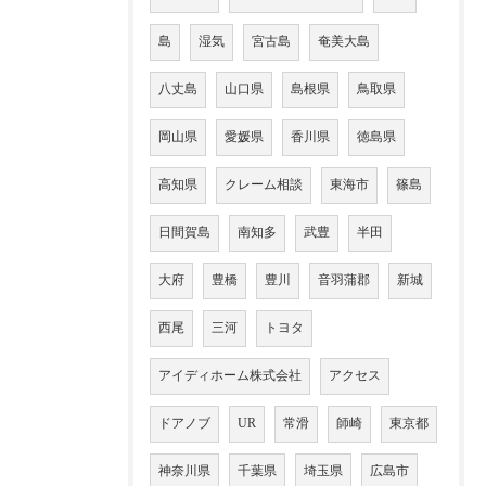
島
湿気
宮古島
奄美大島
八丈島
山口県
島根県
鳥取県
岡山県
愛媛県
香川県
徳島県
高知県
クレーム相談
東海市
篠島
日間賀島
南知多
武豊
半田
大府
豊橋
豊川
音羽蒲郡
新城
西尾
三河
トヨタ
アイディホーム株式会社
アクセス
ドアノブ
UR
常滑
師崎
東京都
神奈川県
千葉県
埼玉県
広島市