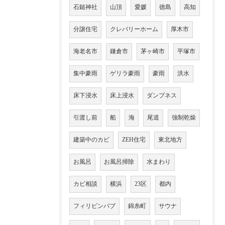
石鎚神社
山頂
愛媛
徳島
高知
分譲住宅
クレバリーホーム
厚木市
海老名市
鎌倉市
茅ヶ崎市
平塚市
集中豪雨
ゲリラ豪雨
豪雨
洪水
床下浸水
床上浸水
ダンプネス
引渡し前
船
海
尾道
強制乾燥
建築中のカビ
ZEH住宅
東北地方
お風呂
お風呂掃除
水まわり
カビ相談
横浜
23区
都内
フィリピンパブ
錦糸町
サウナ