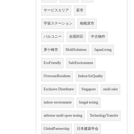
サービスエリア
萩市
宇宙ステーション
相模原市
バルコニー
全国対応
中古物件
茅ケ崎市
MoldSolutions
JapanLiving
EcoFriendly
SafeEnvironment
OverseasResidents
IndoorAirQuality
Exclusive Distributor
Singapore
mold odor
indoor environment
fungal testing
airborne mold spore testing
TechnologyTransfer
GlobalPartnership
日本建築学会