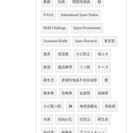
家庭
自然
間質性肺炎
餅
NASA
International Space Station
Mold Challenge
Space Environment
Astronaut Health
Space Research
更衣室
寝具
高湿度
カビ防止
省エネ
除湿
遺品整理
うつ病
チーズ
新生児
原発性免疫不全症候群
畳
熊本県
宮崎県
佐賀県
長崎県
カビ取り剤
麹
地球温暖化
高気密
冷房
自由が丘
代官山
碑文谷
中目黒
南麻布
アフラトキシン