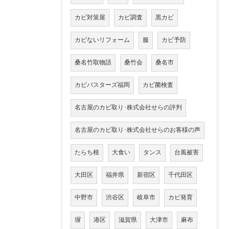
カビ対策屋
カビ調査
黒カビ
カビないリフォーム
服
カビ予防
桑名竹取物語
桑竹会
桑名市
カビバスターズ福岡
カビ菌検査
名古屋のカビ取り･株式会社せらの評判
名古屋のカビ取り･株式会社せらのお客様の声
たらち根
大食い
タンス
台風被害
大田区
福井県
新宿区
千代田区
中野市
渋谷区
岐阜市
カビ発育
塀
港区
滋賀県
大津市
麻布