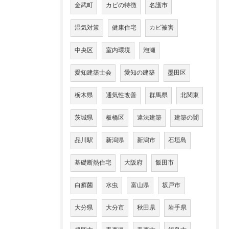
金武町
カビの特徴
名護市
湿気対策
健康住宅
カビ被害
中央区
室内環境
泡瀬
愛知建築士会
愛知の建築
墨田区
栃木県
通気性改善
群馬県
北関東
茨城県
板橋区
違法建築
建築の闇
品川駅
新潟県
新潟市
石垣島
基礎断熱住宅
大阪府
飯田市
白癬菌
水虫
富山県
坂戸市
大分県
大分市
秋田県
岩手県