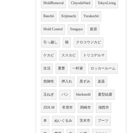
MoldRemoval
ChiyodaWard
TokyoLiving
Banchō
Kōjimachi
Yurakuchō
Mold Control
Setagaya
新居
引っ越し
猫
クロコウジカビ
ケカビ
ススカビ
トリコデルマ
生活
重曹
一軒家
ロッカールーム
危険性
押入れ
黒ずみ
楽器
玉ねぎ
パン
blackmold
夏型結露
ZEH-M
常滑市
岡崎市
湖西市
本
ぬいぐるみ
茨木市
ブーツ