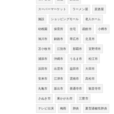
スーパーマーケット
ラーメン屋
居酒屋
施設
ショッピングモール
老人ホーム
幼稚園
保育所
住宅
函館市
小樽市
旭川市
釧路市
帯広市
北見市
苫小牧市
江別市
那覇市
宜野湾市
浦添市
沖縄市
うるま市
松江市
浜田市
出雲市
益田市
大田市
安来市
江津市
雲南市
高松市
丸亀市
坂出市
善通寺市
観音寺市
さぬき市
東かがわ市
三豊市
テレビ出演
梅雨
肺炎
夏型過敏性肺炎