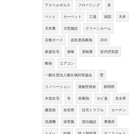
アスペルギルス
フローリング
床
ペット
カーペット
工場
病院
天井
天井裏
大型施設
クリーンルーム
石膏ボード
高気密高断熱
ZEH
新築住宅
漆喰
屋根裏
室内空気質
断熱
エアコン
一般社団法人微生物対策協会
壁
リノベーション
過敏性肺炎
静岡県
木造住宅
寺
床断熱
カビ臭
含水率
膠原病
奈良県
住宅トラブル
カーテン
洗濯機
保育園
宿泊施設
事務所
トイレ
絵画
陸上競技場
テニスコート