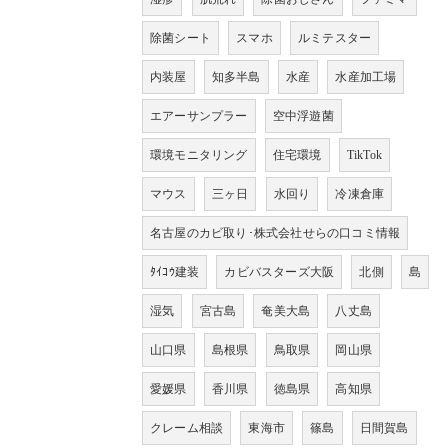
除菌シート
スマホ
ルミテスター
内装屋
知多半島
水産
水産加工場
エアーサンプラー
空中浮遊菌
環境モニタリング
住宅環境
TikTok
マウス
三ヶ日
水回り
冷凍倉庫
名古屋のカビ取り･株式会社せらの口コミ情報
ﾀｲｺｳ建装
カビバスターズ大阪
北側
島
湿気
宮古島
奄美大島
八丈島
山口県
島根県
鳥取県
岡山県
愛媛県
香川県
徳島県
高知県
クレーム相談
東海市
篠島
日間賀島