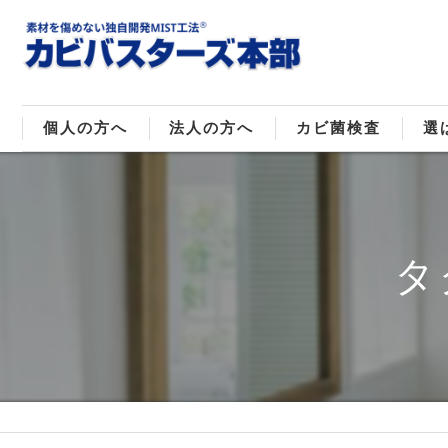
個人の方へ
法人の方へ
カビ菌検査
選
戸建てのカビ取り
販売住宅のカビ取り
カビ菌種類
MI
マンションのカビ取り
倉庫･工場のカビ取り
ご
タ
店舗のカビ取り
介護施設のカビ取り
レジャー施設のカビ取り
大浴場･ホテルのカビ取り