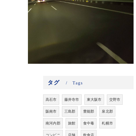
タグ
Tags
高石市
藤井寺市
東大阪市
交野市
阪南市
三島郡
豊能郡
泉北郡
南河内郡
旅館
食中毒
札幌市
コンビニ
店舗
飲食店