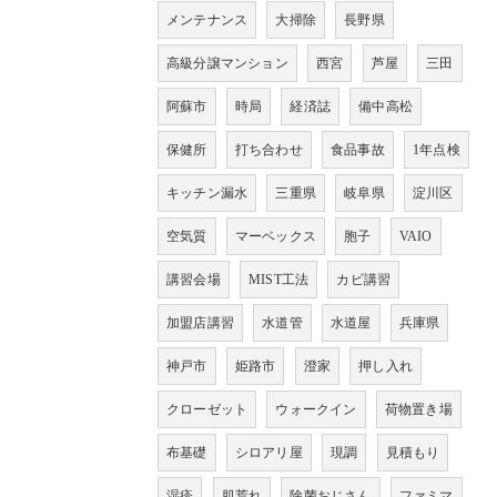
メンテナンス
大掃除
長野県
高級分譲マンション
西宮
芦屋
三田
阿蘇市
時局
経済誌
備中高松
保健所
打ち合わせ
食品事故
1年点検
キッチン漏水
三重県
岐阜県
淀川区
空気質
マーベックス
胞子
VAIO
講習会場
MIST工法
カビ講習
加盟店講習
水道管
水道屋
兵庫県
神戸市
姫路市
澄家
押し入れ
クローゼット
ウォークイン
荷物置き場
布基礎
シロアリ屋
現調
見積もり
湿疹
肌荒れ
除菌おじさん
ファミマ