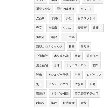
重要文化財
歴史的建造物
キッチン
洗面所
水漏れ
外壁
音楽スタジオ
寝室
換気扇
タバコ
喫煙所
建築中
浜松市
講習
トラブル
新型コロナウイルス
和室
塗り壁
介護施設
木材腐朽菌
社寺
県営住宅
集合住宅
倉庫
トリコスポロン
玄関
設備
アレルギー予防
浴室
ログハウス
別荘
セカンドハウス
空き家
長野
安曇野
トラブル相談
高気密高断熱住宅
断熱材
階段
世界遺産
寺院