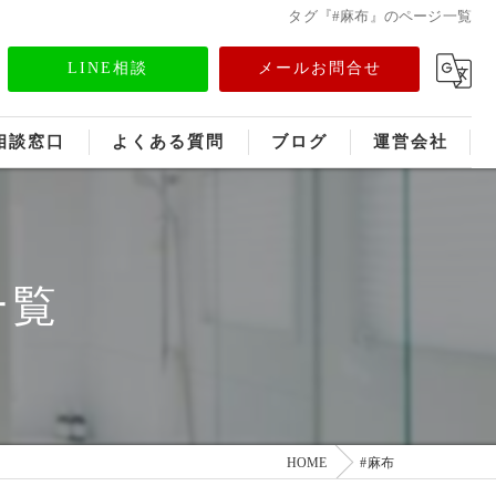
タグ『#麻布』のページ一覧
LINE相談
メールお問合せ
相談窓口
よくある質問
ブログ
運営会社
フランチャイズ募集
メディア情報
一覧
HOME
#麻布