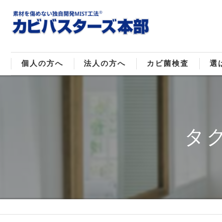
個人の方へ
法人の方へ
カビ菌検査
選
戸建てのカビ取り
販売住宅のカビ取り
カビ菌種類
MI
マンションのカビ取り
倉庫･工場のカビ取り
ご
タ
店舗のカビ取り
介護施設のカビ取り
レジャー施設のカビ取り
大浴場･ホテルのカビ取り