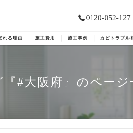
0120-052-127
ばれる理由
施工費用
施工事例
カビトラブル
ST工法®
お客様の声
依頼の流れ
グ『#大阪府』のページ