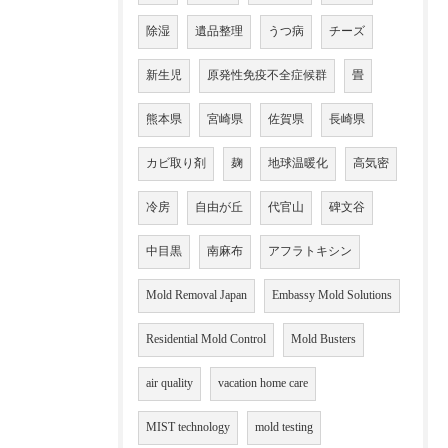
除湿
遺品整理
うつ病
チーズ
新生児
原発性免疫不全症候群
畳
熊本県
宮崎県
佐賀県
長崎県
カビ取り剤
麹
地球温暖化
高気密
冷房
自由が丘
代官山
碑文谷
中目黒
南麻布
アフラトキシン
Mold Removal Japan
Embassy Mold Solutions
Residential Mold Control
Mold Busters
air quality
vacation home care
MIST technology
mold testing