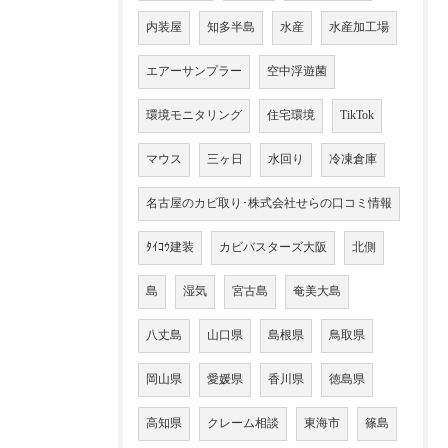
内装屋
知多半島
水産
水産加工場
エアーサンプラー
空中浮遊菌
環境モニタリング
住宅環境
TikTok
マウス
三ヶ日
水回り
冷凍倉庫
名古屋のカビ取り･株式会社せらの口コミ情報
ﾀｲｺｳ建装
カビバスターズ大阪
北側
島
湿気
宮古島
奄美大島
八丈島
山口県
島根県
鳥取県
岡山県
愛媛県
香川県
徳島県
高知県
クレーム相談
東海市
篠島