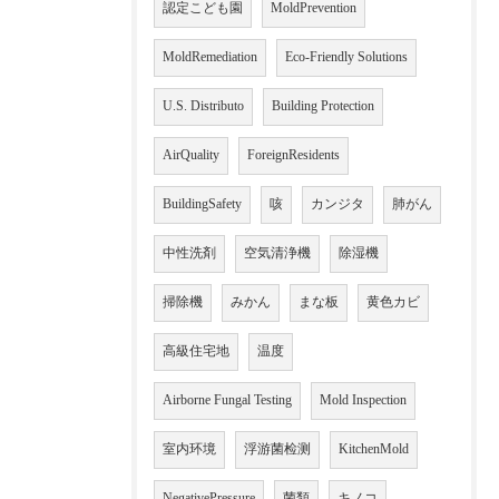
認定こども園
MoldPrevention
MoldRemediation
Eco-Friendly Solutions
U.S. Distributo
Building Protection
AirQuality
ForeignResidents
BuildingSafety
咳
カンジタ
肺がん
中性洗剤
空気清浄機
除湿機
掃除機
みかん
まな板
黄色カビ
高級住宅地
温度
Airborne Fungal Testing
Mold Inspection
室内环境
浮游菌检测
KitchenMold
NegativePressure
菌類
キノコ