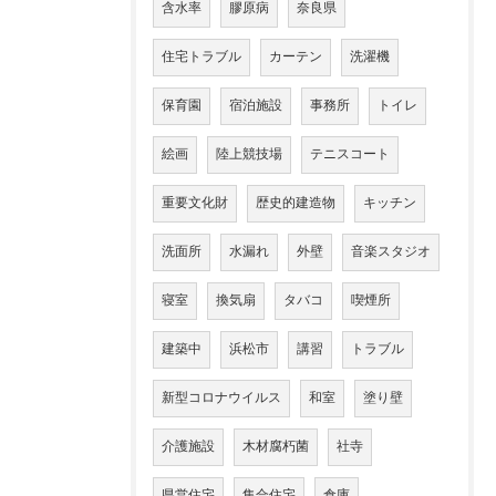
含水率
膠原病
奈良県
住宅トラブル
カーテン
洗濯機
保育園
宿泊施設
事務所
トイレ
絵画
陸上競技場
テニスコート
重要文化財
歴史的建造物
キッチン
洗面所
水漏れ
外壁
音楽スタジオ
寝室
換気扇
タバコ
喫煙所
建築中
浜松市
講習
トラブル
新型コロナウイルス
和室
塗り壁
介護施設
木材腐朽菌
社寺
県営住宅
集合住宅
倉庫