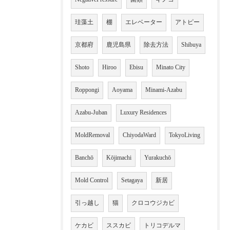
珪藻土
棚
エレベーター
アトピー
京都府
鹿児島県
除去方法
Shibuya
Shoto
Hiroo
Ebisu
Minato City
Roppongi
Aoyama
Minami-Azabu
Azabu-Juban
Luxury Residences
MoldRemoval
ChiyodaWard
TokyoLiving
Banchō
Kōjimachi
Yurakuchō
Mold Control
Setagaya
新居
引っ越し
猫
クロコウジカビ
ケカビ
ススカビ
トリコデルマ