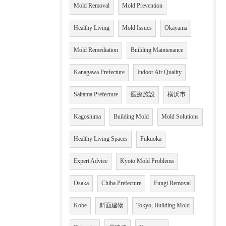
Mold Removal
Mold Prevention
Healthy Living
Mold Issues
Okayama
Mold Remediation
Building Maintenance
Kanagawa Prefecture
Indoor Air Quality
Saitama Prefecture
医療施設
横浜市
Kagoshima
Building Mold
Mold Solutions
Healthy Living Spaces
Fukuoka
Expert Advice
Kyoto Mold Problems
Osaka
Chiba Prefecture
Fungi Removal
Kobe
斜面建物
Tokyo, Building Mold