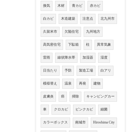
換気
木材
青カビ
赤カビ
白カビ
木造建築
注意点
北九州市
久留米市
欠陥住宅
九州地方
高気密住宅
下駄箱
柱
異常気象
雷雨
線状降水帯
加湿器
湿度
日当たり
予防
製造工場
白アリ
模様替え
温泉
再発
建物
皮膚炎
癌
掃除
キャンピングカー
車
クロカビ
ピンクカビ
細菌
カラーボックス
南城市
Hiroshima City