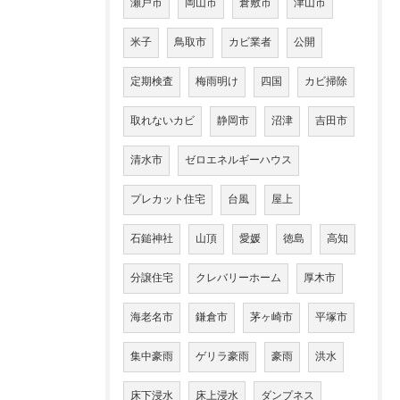
瀬戸市
岡山市
倉敷市
津山市
米子
鳥取市
カビ業者
公開
定期検査
梅雨明け
四国
カビ掃除
取れないカビ
静岡市
沼津
吉田市
清水市
ゼロエネルギーハウス
プレカット住宅
台風
屋上
石鎚神社
山頂
愛媛
徳島
高知
分譲住宅
クレバリーホーム
厚木市
海老名市
鎌倉市
茅ヶ崎市
平塚市
集中豪雨
ゲリラ豪雨
豪雨
洪水
床下浸水
床上浸水
ダンプネス