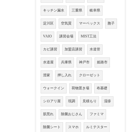
キッチン漏水
三重県
岐阜県
淀川区
空気質
マーベックス
胞子
VAIO
講習会場
MIST工法
カビ講習
加盟店講習
水道管
水道屋
兵庫県
神戸市
姫路市
澄家
押し入れ
クローゼット
ウォークイン
荷物置き場
布基礎
シロアリ屋
現調
見積もり
湿疹
肌荒れ
除菌おじさん
ファミマ
除菌シート
スマホ
ルミテスター