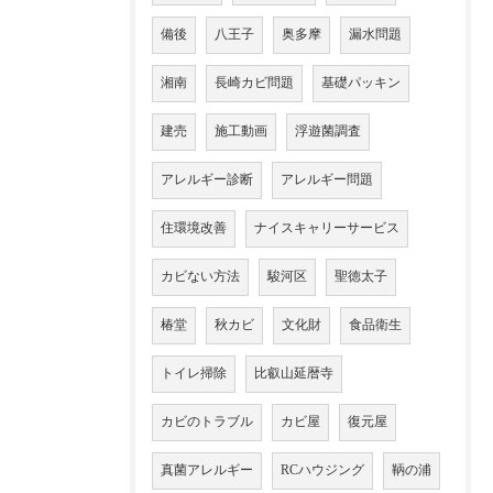
備後
八王子
奥多摩
漏水問題
湘南
長崎カビ問題
基礎パッキン
建売
施工動画
浮遊菌調査
アレルギー診断
アレルギー問題
住環境改善
ナイスキャリーサービス
カビない方法
駿河区
聖徳太子
椿堂
秋カビ
文化財
食品衛生
トイレ掃除
比叡山延暦寺
カビのトラブル
カビ屋
復元屋
真菌アレルギー
RCハウジング
鞆の浦