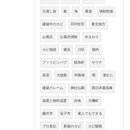
引渡し前
船
海
尾道
強制乾燥
建築中のカビ
ZEH住宅
東北地方
お風呂
お風呂掃除
水まわり
カビ相談
横浜
23区
都内
フィリピンパブ
錦糸町
サウナ
皇居
大使館
外務省
雨
濡れた
建築クレーム
神社仏閣
西日本最高峰
温度と相対湿度
内海
大磯町
藤沢市
逗子市
素人でもできる
プロ直伝
新築のカビ
カビ駆除