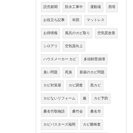
読売新聞
防水工事中
運動場
西塔
お役立ち記事
布団
マットレス
お得情報
風呂のカビ取り
空気質改善
シロアリ
空気質向上
ハウスメーカー カビ
多頭飼育崩壊
臭い問題
死臭
新築のカビ問題
カビ対策屋
カビ調査
黒カビ
カビないリフォーム
服
カビ予防
桑名竹取物語
桑竹会
桑名市
カビバスターズ福岡
カビ菌検査