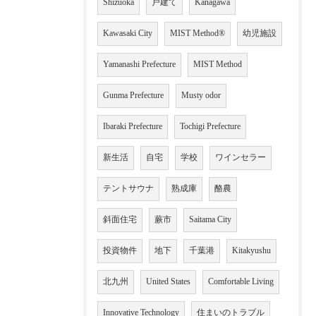
Shizuoka
戸建て
Kanagawa
Kawasaki City
MIST Method®
幼児施設
Yamanashi Prefecture
MIST Method
Gunma Prefecture
Musty odor
Ibaraki Prefecture
Tochigi Prefecture
新生活
自宅
学校
ワインセラー
テントサウナ
熟成庫
酪農
斜面住宅
蕨市
Saitama City
投資物件
地下
千葉港
Kitakyushu
北九州
United States
Comfortable Living
Innovative Technology
住まいのトラブル