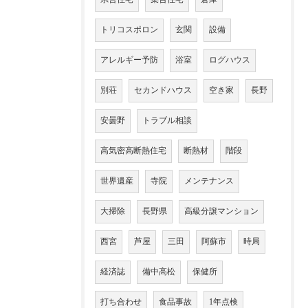
トリコスポロン
玄関
設備
アレルギー予防
浴室
ログハウス
別荘
セカンドハウス
空き家
長野
安曇野
トラブル相談
高気密高断熱住宅
断熱材
階段
世界遺産
寺院
メンテナンス
大掃除
長野県
高級分譲マンション
西宮
芦屋
三田
阿蘇市
時局
経済誌
備中高松
保健所
打ち合わせ
食品事故
1年点検