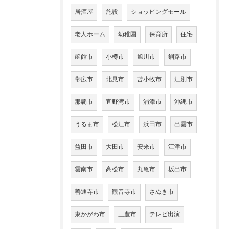
居酒屋
施設
ショッピングモール
老人ホーム
幼稚園
保育所
住宅
函館市
小樽市
旭川市
釧路市
帯広市
北見市
苫小牧市
江別市
那覇市
宜野湾市
浦添市
沖縄市
うるま市
松江市
浜田市
出雲市
益田市
大田市
安来市
江津市
雲南市
高松市
丸亀市
坂出市
善通寺市
観音寺市
さぬき市
東かがわ市
三豊市
テレビ出演