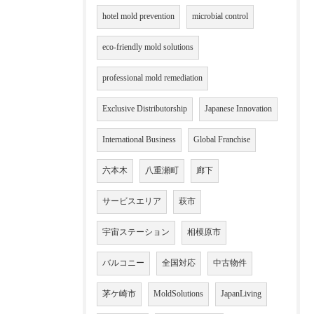
hotel mold prevention
microbial control
eco-friendly mold solutions
professional mold remediation
Exclusive Distributorship
Japanese Innovation
International Business
Global Franchise
六本木
八重瀬町
廊下
サービスエリア
萩市
宇宙ステーション
相模原市
バルコニー
全国対応
中古物件
茅ケ崎市
MoldSolutions
JapanLiving