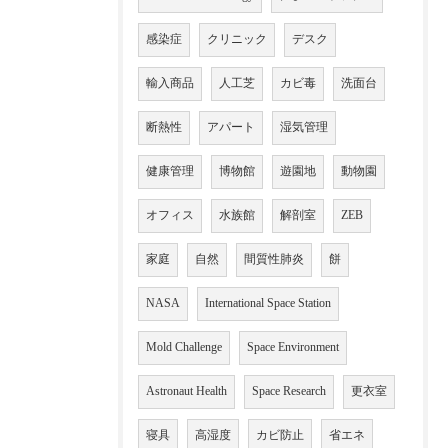
感染症
クリニック
デスク
輸入商品
人工芝
カビ毒
洗面台
断熱性
アパート
湿気管理
健康管理
博物館
遊園地
動物園
オフィス
水族館
解剖室
ZEB
家庭
自然
間質性肺炎
餅
NASA
International Space Station
Mold Challenge
Space Environment
Astronaut Health
Space Research
更衣室
寝具
高湿度
カビ防止
省エネ