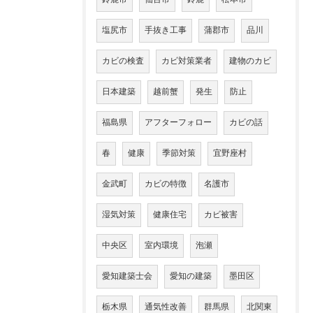
塩尻市
手抜き工事
蒲郡市
品川
カビの検査
カビ対策業者
建物のカビ
日本建築
越前蟹
発生
防止
福島県
アフターフォロー
カビの話
春
健康
季節対策
宜野座村
金武町
カビの特徴
名護市
湿気対策
健康住宅
カビ被害
中央区
室内環境
泡瀬
愛知建築士会
愛知の建築
墨田区
栃木県
通気性改善
群馬県
北関東