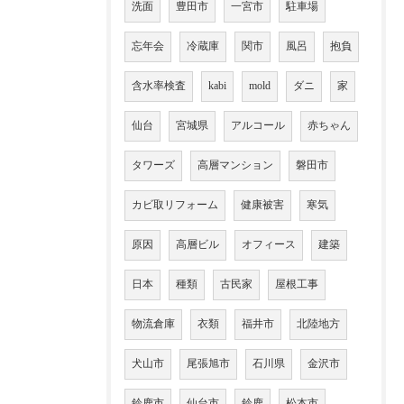
洗面
豊田市
一宮市
駐車場
忘年会
冷蔵庫
関市
風呂
抱負
含水率検査
kabi
mold
ダニ
家
仙台
宮城県
アルコール
赤ちゃん
タワーズ
高層マンション
磐田市
カビ取リフォーム
健康被害
寒気
原因
高層ビル
オフィース
建築
日本
種類
古民家
屋根工事
物流倉庫
衣類
福井市
北陸地方
犬山市
尾張旭市
石川県
金沢市
鈴鹿市
仙台市
鈴鹿
松本市