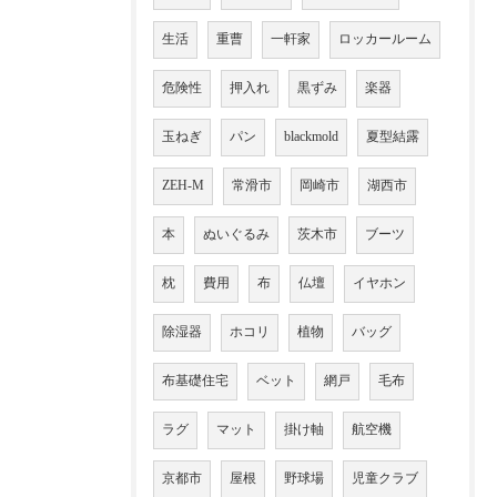
生活
重曹
一軒家
ロッカールーム
危険性
押入れ
黒ずみ
楽器
玉ねぎ
パン
blackmold
夏型結露
ZEH-M
常滑市
岡崎市
湖西市
本
ぬいぐるみ
茨木市
ブーツ
枕
費用
布
仏壇
イヤホン
除湿器
ホコリ
植物
バッグ
布基礎住宅
ベット
網戸
毛布
ラグ
マット
掛け軸
航空機
京都市
屋根
野球場
児童クラブ