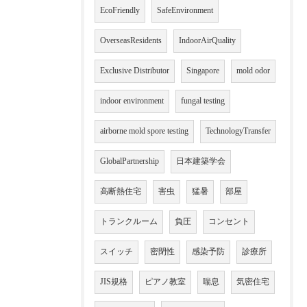
EcoFriendly
SafeEnvironment
OverseasResidents
IndoorAirQuality
Exclusive Distributor
Singapore
mold odor
indoor environment
fungal testing
airborne mold spore testing
TechnologyTransfer
GlobalPartnership
日本建築学会
高断熱住宅
害虫
猛暑
部屋
トランクルーム
負圧
コンセント
スイッチ
密閉性
感染予防
診療所
JIS規格
ピアノ教室
喘息
気密住宅