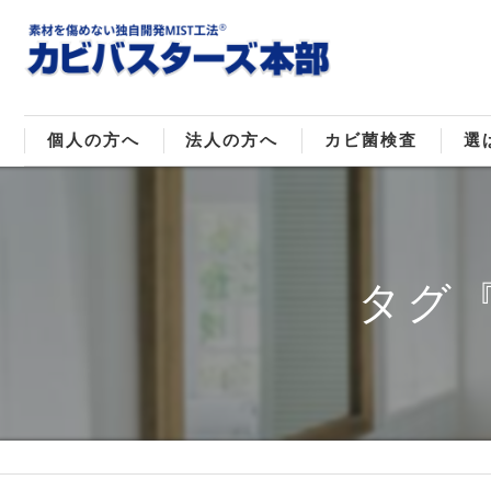
個人の方へ
法人の方へ
カビ菌検査
選
戸建てのカビ取り
販売住宅のカビ取り
カビ菌種類
MI
マンションのカビ取り
倉庫･工場のカビ取り
ご
タグ
店舗のカビ取り
介護施設のカビ取り
レジャー施設のカビ取り
大浴場･ホテルのカビ取り