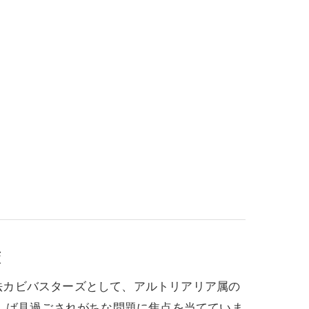
策
工法カビバスターズとして、アルトリアリア属の
しば見過ごされがちな問題に焦点を当てていま