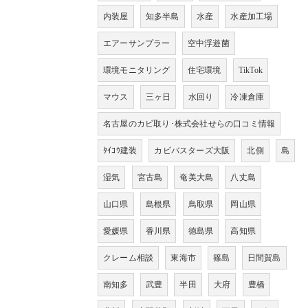
内装屋
知多半島
水産
水産加工場
エアーサンプラー
空中浮遊菌
環境モニタリング
住宅環境
TikTok
マウス
三ヶ日
水回り
冷凍倉庫
名古屋のカビ取り･株式会社せらの口コミ情報
ﾀｲｺｳ建装
カビバスターズ大阪
北側
島
湿気
宮古島
奄美大島
八丈島
山口県
島根県
鳥取県
岡山県
愛媛県
香川県
徳島県
高知県
クレーム相談
東海市
篠島
日間賀島
南知多
武豊
半田
大府
豊橋