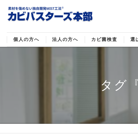
個人の方へ
法人の方へ
カビ菌検査
選
戸建てのカビ取り
販売住宅のカビ取り
カビ菌種類
MI
マンションのカビ取り
倉庫･工場のカビ取り
ご
タグ
店舗のカビ取り
介護施設のカビ取り
レジャー施設のカビ取り
大浴場･ホテルのカビ取り