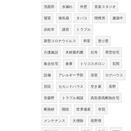
洗面所
水漏れ
外壁
音楽スタジオ
寝室
換気扇
タバコ
喫煙所
建築中
浜松市
講習
トラブル
新型コロナウイルス
和室
塗り壁
介護施設
木材腐朽菌
社寺
県営住宅
集合住宅
倉庫
トリコスポロン
玄関
設備
アレルギー予防
浴室
ログハウス
別荘
セカンドハウス
空き家
長野
安曇野
トラブル相談
高気密高断熱住宅
断熱材
階段
世界遺産
寺院
メンテナンス
大掃除
長野県