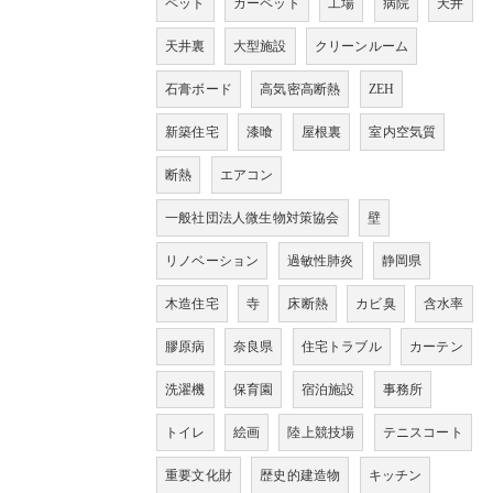
ペット
カーペット
工場
病院
天井
天井裏
大型施設
クリーンルーム
石膏ボード
高気密高断熱
ZEH
新築住宅
漆喰
屋根裏
室内空気質
断熱
エアコン
一般社団法人微生物対策協会
壁
リノベーション
過敏性肺炎
静岡県
木造住宅
寺
床断熱
カビ臭
含水率
膠原病
奈良県
住宅トラブル
カーテン
洗濯機
保育園
宿泊施設
事務所
トイレ
絵画
陸上競技場
テニスコート
重要文化財
歴史的建造物
キッチン