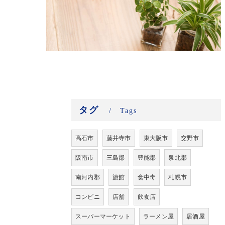
タグ
Tags
高石市
藤井寺市
東大阪市
交野市
阪南市
三島郡
豊能郡
泉北郡
南河内郡
旅館
食中毒
札幌市
コンビニ
店舗
飲食店
スーパーマーケット
ラーメン屋
居酒屋