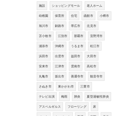
施設
ショッピングモール
老人ホーム
幼稚園
保育所
住宅
函館市
小樽市
旭川市
釧路市
帯広市
北見市
苫小牧市
江別市
那覇市
宜野湾市
浦添市
沖縄市
うるま市
松江市
浜田市
出雲市
益田市
大田市
安来市
江津市
雲南市
高松市
丸亀市
坂出市
善通寺市
観音寺市
さぬき市
東かがわ市
三豊市
テレビ出演
梅雨
肺炎
夏型過敏性肺炎
アスペルギルス
フローリング
床