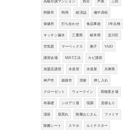
高級分譲マンション
西宮
芦屋
三田
阿蘇市
時局
経済誌
備中高松
保健所
打ち合わせ
食品事故
1年点検
キッチン漏水
三重県
岐阜県
淀川区
空気質
マーベックス
胞子
VAIO
講習会場
MIST工法
カビ講習
加盟店講習
水道管
水道屋
兵庫県
神戸市
姫路市
澄家
押し入れ
クローゼット
ウォークイン
荷物置き場
布基礎
シロアリ屋
現調
見積もり
湿疹
肌荒れ
除菌おじさん
ファミマ
除菌シート
スマホ
ルミテスター