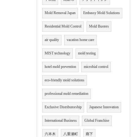
Mold Removal Japan
Embassy Mold Solutions
Residential Mold Control
Mold Busters
air quality
vacation home care
MIST technology
mold testing
hotel mold prevention
microbial control
eco-friendly mold solutions
professional mold remediation
Exclusive Distributorship
Japanese Innovation
International Business
Global Franchise
六本木
八重瀬町
廊下