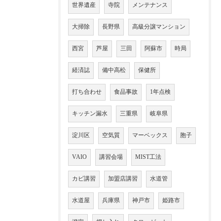
世界遺産
寺院
メンテナンス
大掃除
長野県
高級分譲マンション
西宮
芦屋
三田
阿蘇市
時局
経済誌
備中高松
保健所
打ち合わせ
食品事故
1年点検
キッチン漏水
三重県
岐阜県
淀川区
空気質
マーベックス
胞子
VAIO
講習会場
MIST工法
カビ講習
加盟店講習
水道管
水道屋
兵庫県
神戸市
姫路市