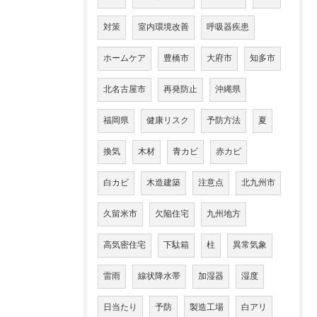
対策
室内環境改善
呼吸器疾患
ホームケア
豊橋市
大府市
知多市
北名古屋市
再発防止
沖縄県
福岡県
健康リスク
予防方法
夏
換気
木材
青カビ
赤カビ
白カビ
木造建築
注意点
北九州市
久留米市
欠陥住宅
九州地方
高気密住宅
下駄箱
柱
異常気象
雷雨
線状降水帯
加湿器
湿度
日当たり
予防
製造工場
白アリ