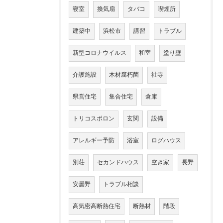
寝室
換気扇
タバコ
喫煙所
建築中
浜松市
講習
トラブル
新型コロナウイルス
和室
塗り壁
介護施設
木材腐朽菌
社寺
県営住宅
集合住宅
倉庫
トリコスポロン
玄関
設備
アレルギー予防
浴室
ログハウス
別荘
セカンドハウス
空き家
長野
安曇野
トラブル相談
高気密高断熱住宅
断熱材
階段