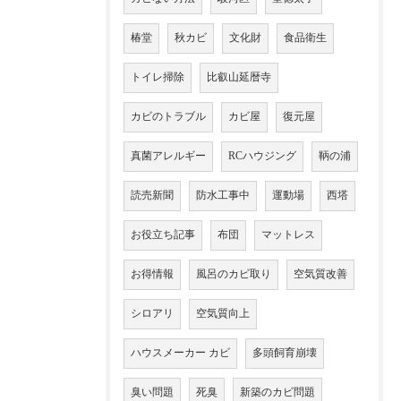
椿堂
秋カビ
文化財
食品衛生
トイレ掃除
比叡山延暦寺
カビのトラブル
カビ屋
復元屋
真菌アレルギー
RCハウジング
鞆の浦
読売新聞
防水工事中
運動場
西塔
お役立ち記事
布団
マットレス
お得情報
風呂のカビ取り
空気質改善
シロアリ
空気質向上
ハウスメーカー カビ
多頭飼育崩壊
臭い問題
死臭
新築のカビ問題