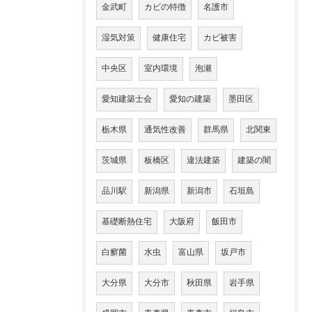
金武町
カビの特徴
名護市
湿気対策
健康住宅
カビ被害
中央区
室内環境
泡瀬
愛知建築士会
愛知の建築
墨田区
栃木県
通気性改善
群馬県
北関東
茨城県
板橋区
違法建築
建築の闇
品川駅
新潟県
新潟市
石垣島
基礎断熱住宅
大阪府
飯田市
白癬菌
水虫
富山県
坂戸市
大分県
大分市
秋田県
岩手県