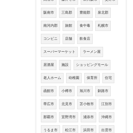
阪南市
三島郡
豊能郡
泉北郡
南河内郡
旅館
食中毒
札幌市
コンビニ
店舗
飲食店
スーパーマーケット
ラーメン屋
居酒屋
施設
ショッピングモール
老人ホーム
幼稚園
保育所
住宅
函館市
小樽市
旭川市
釧路市
帯広市
北見市
苫小牧市
江別市
那覇市
宜野湾市
浦添市
沖縄市
うるま市
松江市
浜田市
出雲市