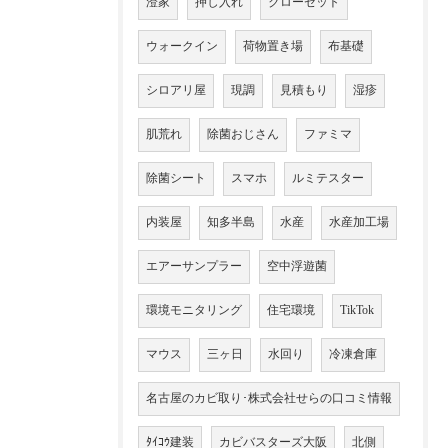
澄家
押し入れ
クローゼット
ウォークイン
荷物置き場
布基礎
シロアリ屋
現調
見積もり
湿疹
肌荒れ
除菌おじさん
ファミマ
除菌シート
スマホ
ルミテスター
内装屋
知多半島
水産
水産加工場
エアーサンプラー
空中浮遊菌
環境モニタリング
住宅環境
TikTok
マウス
三ヶ日
水回り
冷凍倉庫
名古屋のカビ取り･株式会社せらの口コミ情報
ﾀｲｺｳ建装
カビバスターズ大阪
北側