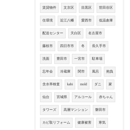
賃貸物件
文京区
目黒区
世田谷区
住環境
近江八幡
愛西市
低温倉庫
配送センター
天白区
名古屋市
藤枝市
四日市市
冬
長久手市
洗面
豊田市
一宮市
駐車場
忘年会
冷蔵庫
関市
風呂
抱負
含水率検査
kabi
mold
ダニ
家
仙台
宮城県
アルコール
赤ちゃん
タワーズ
高層マンション
磐田市
カビ取リフォーム
健康被害
寒気