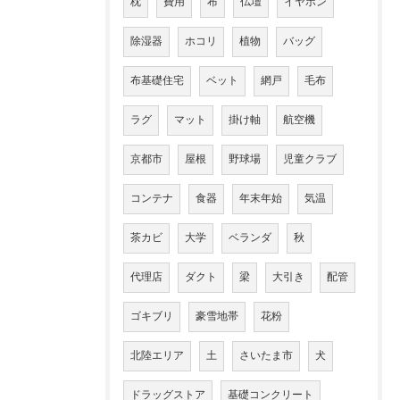
枕
費用
布
仏壇
イヤホン
除湿器
ホコリ
植物
バッグ
布基礎住宅
ベット
網戸
毛布
ラグ
マット
掛け軸
航空機
京都市
屋根
野球場
児童クラブ
コンテナ
食器
年末年始
気温
茶カビ
大学
ベランダ
秋
代理店
ダクト
梁
大引き
配管
ゴキブリ
豪雪地帯
花粉
北陸エリア
土
さいたま市
犬
ドラッグストア
基礎コンクリート