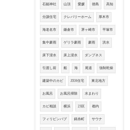
石鎚神社
山頂
愛媛
徳島
高知
分譲住宅
クレバリーホーム
厚木市
海老名市
鎌倉市
茅ヶ崎市
平塚市
集中豪雨
ゲリラ豪雨
豪雨
洪水
床下浸水
床上浸水
ダンプネス
引渡し前
船
海
尾道
強制乾燥
建築中のカビ
ZEH住宅
東北地方
お風呂
お風呂掃除
水まわり
カビ相談
横浜
23区
都内
フィリピンパブ
錦糸町
サウナ