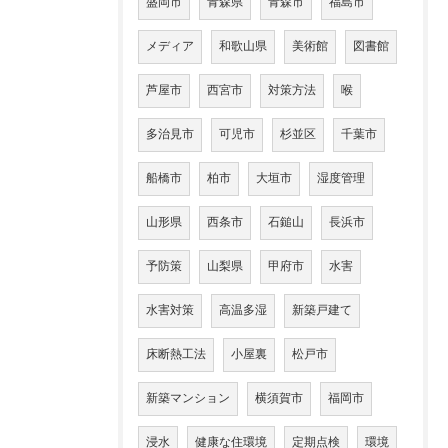
盛岡市
青森県
青森市
福島市
メディア
和歌山県
美術館
図書館
芦屋市
西宮市
対策方法
喉
多治見市
可児市
杉並区
千葉市
船橋市
柏市
大垣市
湿度管理
山形県
西条市
石鎚山
長浜市
予防策
山梨県
甲府市
水害
水害対策
高温多湿
新築戸建て
床断熱工法
小屋裏
松戸市
新築マンション
横須賀市
福岡市
浸水
健康な住環境
定期点検
環境