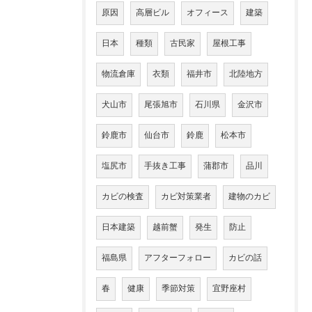
原因
高層ビル
オフィース
建築
日本
種類
古民家
屋根工事
物流倉庫
衣類
福井市
北陸地方
犬山市
尾張旭市
石川県
金沢市
鈴鹿市
仙台市
鈴鹿
松本市
塩尻市
手抜き工事
蒲郡市
品川
カビの検査
カビ対策業者
建物のカビ
日本建築
越前蟹
発生
防止
福島県
アフターフォロー
カビの話
春
健康
季節対策
宜野座村