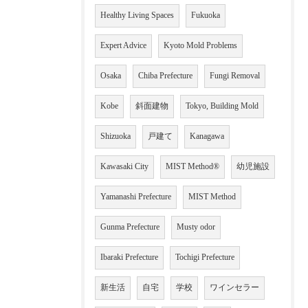
Healthy Living Spaces
Fukuoka
Expert Advice
Kyoto Mold Problems
Osaka
Chiba Prefecture
Fungi Removal
Kobe
斜面建物
Tokyo, Building Mold
Shizuoka
戸建て
Kanagawa
Kawasaki City
MIST Method®
幼児施設
Yamanashi Prefecture
MIST Method
Gunma Prefecture
Musty odor
Ibaraki Prefecture
Tochigi Prefecture
新生活
自宅
学校
ワインセラー