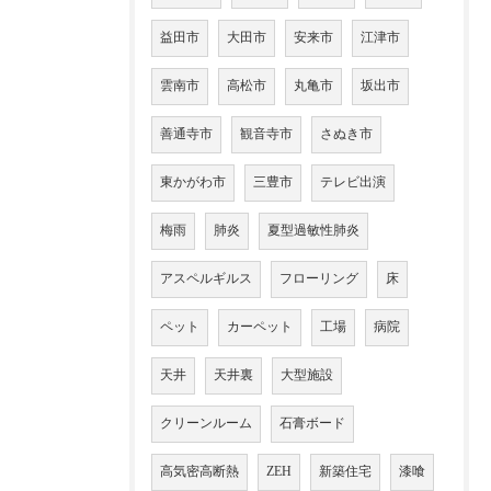
益田市
大田市
安来市
江津市
雲南市
高松市
丸亀市
坂出市
善通寺市
観音寺市
さぬき市
東かがわ市
三豊市
テレビ出演
梅雨
肺炎
夏型過敏性肺炎
アスペルギルス
フローリング
床
ペット
カーペット
工場
病院
天井
天井裏
大型施設
クリーンルーム
石膏ボード
高気密高断熱
ZEH
新築住宅
漆喰