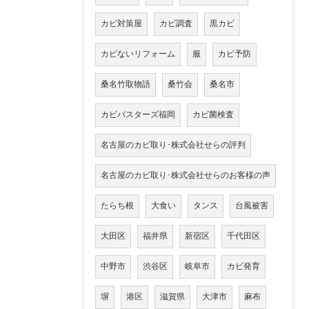
カビ対策屋
カビ調査
黒カビ
カビないリフォーム
服
カビ予防
桑名竹取物語
桑竹会
桑名市
カビバスターズ福岡
カビ菌検査
名古屋のカビ取り･株式会社せらの評判
名古屋のカビ取り･株式会社せらのお客様の声
たらち根
大食い
タンス
台風被害
大田区
福井県
新宿区
千代田区
中野市
渋谷区
岐阜市
カビ発育
塀
港区
滋賀県
大津市
麻布