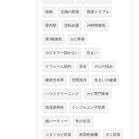
収納
北側の部屋
新築トラブル
壁内部
逆転結露
24時間換気
第3種換気
カビ再発
カビキラー効かない
住まい
リフォーム節約
安全
カビの悩み
建材含水率
空間洗浄
住まいの健康
ハウスクリーニング
カビ専門業者
加湿器肺炎
インフルエンザ対策
鍋パーティー
冬の生活
コタツカビ対策
布団乾燥機
ダニ対策