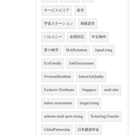
サービスエリア
萩市
宇宙ステーション
相模原市
バルコニー
全国対応
中古物件
茅ケ崎市
MoldSolutions
JapanLiving
EcoFriendly
SafeEnvironment
OverseasResidents
IndoorAirQuality
Exclusive Distributor
Singapore
mold odor
indoor environment
fungal testing
airborne mold spore testing
TechnologyTransfer
GlobalPartnership
日本建築学会