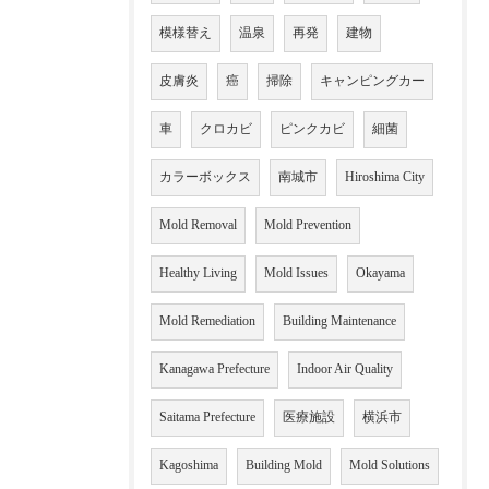
模様替え
温泉
再発
建物
皮膚炎
癌
掃除
キャンピングカー
車
クロカビ
ピンクカビ
細菌
カラーボックス
南城市
Hiroshima City
Mold Removal
Mold Prevention
Healthy Living
Mold Issues
Okayama
Mold Remediation
Building Maintenance
Kanagawa Prefecture
Indoor Air Quality
Saitama Prefecture
医療施設
横浜市
Kagoshima
Building Mold
Mold Solutions