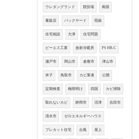
ウレタングランド
競技場
南国
量販店
バックヤード
瑕疵
住宅相談
大津
住宅問題
ピーエス工業
放射冷暖房
PS HR-C
瀬戸市
岡山市
倉敷市
津山市
米子
鳥取市
カビ業者
公開
定期検査
梅雨明け
四国
カビ掃除
取れないカビ
静岡市
沼津
吉田市
清水市
ゼロエネルギーハウス
プレカット住宅
台風
屋上