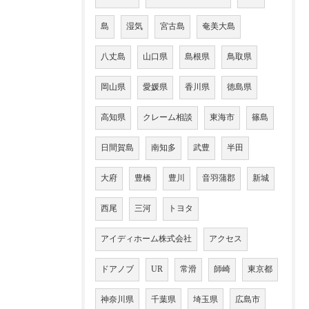
島
湿気
宮古島
奄美大島
八丈島
山口県
島根県
鳥取県
岡山県
愛媛県
香川県
徳島県
高知県
クレーム相談
東海市
篠島
日間賀島
南知多
武豊
半田
大府
豊橋
豊川
音羽蒲郡
新城
西尾
三河
トヨタ
アイディホーム株式会社
アクセス
ドアノブ
UR
常滑
師崎
東京都
神奈川県
千葉県
埼玉県
広島市