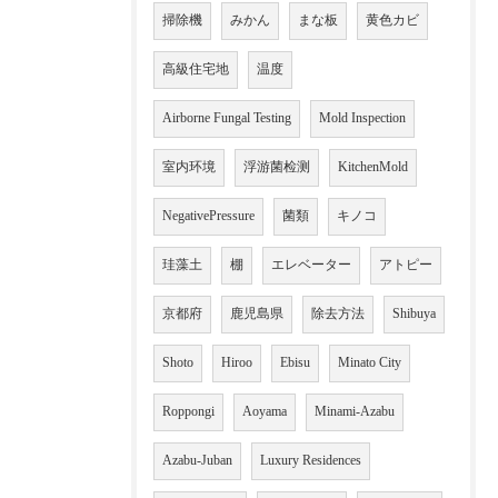
掃除機
みかん
まな板
黄色カビ
高級住宅地
温度
Airborne Fungal Testing
Mold Inspection
室内环境
浮游菌检测
KitchenMold
NegativePressure
菌類
キノコ
珪藻土
棚
エレベーター
アトピー
京都府
鹿児島県
除去方法
Shibuya
Shoto
Hiroo
Ebisu
Minato City
Roppongi
Aoyama
Minami-Azabu
Azabu-Juban
Luxury Residences