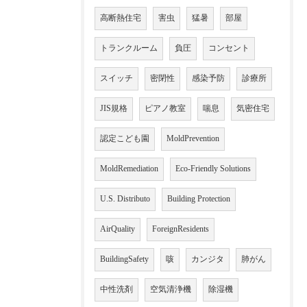
高断熱住宅
害虫
猛暑
部屋
トランクルーム
負圧
コンセント
スイッチ
密閉性
感染予防
診療所
JIS規格
ピアノ教室
喘息
気密住宅
認定こども園
MoldPrevention
MoldRemediation
Eco-Friendly Solutions
U.S. Distributo
Building Protection
AirQuality
ForeignResidents
BuildingSafety
咳
カンジタ
肺がん
中性洗剤
空気清浄機
除湿機