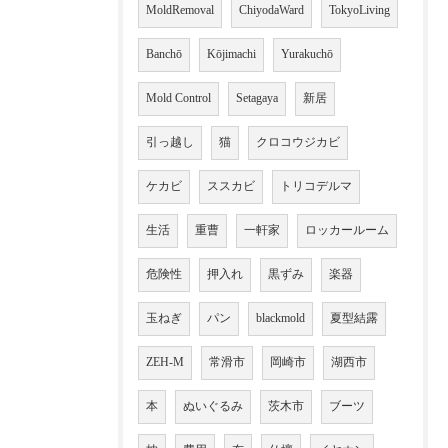
MoldRemoval
ChiyodaWard
TokyoLiving
Banchō
Kōjimachi
Yurakuchō
Mold Control
Setagaya
新居
引っ越し
猫
クロコウジカビ
ケカビ
ススカビ
トリコデルマ
生活
重曹
一軒家
ロッカールーム
危険性
押入れ
黒ずみ
楽器
玉ねぎ
パン
blackmold
夏型結露
ZEH-M
常滑市
岡崎市
湖西市
本
ぬいぐるみ
茨木市
ブーツ