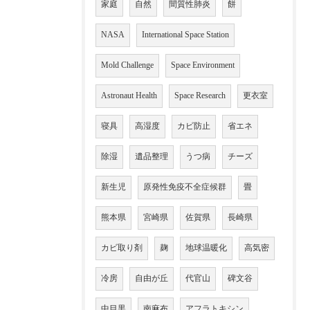
家庭
自然
間質性肺炎
餅
NASA
International Space Station
Mold Challenge
Space Environment
Astronaut Health
Space Research
更衣室
寝具
高湿度
カビ防止
省エネ
除湿
遺品整理
うつ病
チーズ
新生児
原発性免疫不全症候群
畳
熊本県
宮崎県
佐賀県
長崎県
カビ取り剤
麹
地球温暖化
高気密
冷房
自由が丘
代官山
碑文谷
中目黒
南麻布
アフラトキシン