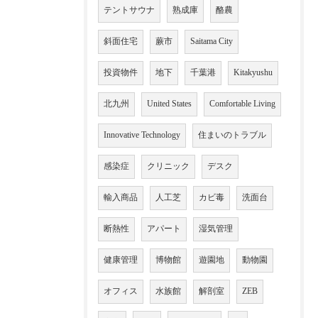
テントサウナ
熟成庫
酪農
斜面住宅
蕨市
Saitama City
投資物件
地下
千葉港
Kitakyushu
北九州
United States
Comfortable Living
Innovative Technology
住まいのトラブル
感染症
クリニック
デスク
輸入商品
人工芝
カビ毒
洗面台
断熱性
アパート
湿気管理
健康管理
博物館
遊園地
動物園
オフィス
水族館
解剖室
ZEB