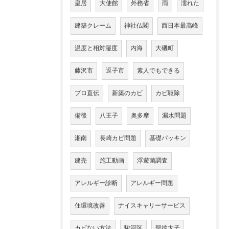
皇居
大使館
外務省
雨
濡れた
建築クレーム
神社仏閣
西日本最高峰
温度と相対湿度
内海
大磯町
藤沢市
逗子市
素人でもできる
プロ直伝
新築のカビ
カビ駆除
備後
八王子
奥多摩
漏水問題
湘南
長崎カビ問題
基礎パッキン
建売
施工動画
浮遊菌調査
アレルギー診断
アレルギー問題
住環境改善
ナイスキャリーサービス
カビない方法
駿河区
聖徳太子