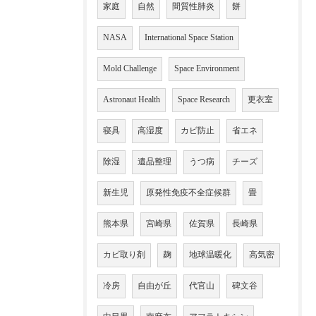
家庭
自然
間質性肺炎
餅
NASA
International Space Station
Mold Challenge
Space Environment
Astronaut Health
Space Research
更衣室
寝具
高湿度
カビ防止
省エネ
除湿
遺品整理
うつ病
チーズ
新生児
原発性免疫不全症候群
畳
熊本県
宮崎県
佐賀県
長崎県
カビ取り剤
麹
地球温暖化
高気密
冷房
自由が丘
代官山
碑文谷