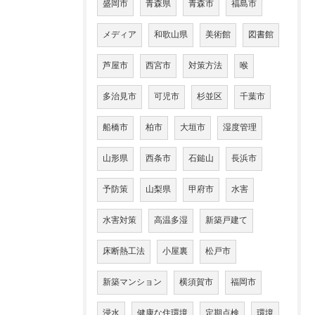
盛岡市
青森県
青森市
福島市
メディア
和歌山県
美術館
図書館
芦屋市
西宮市
対策方法
喉
多治見市
可児市
杉並区
千葉市
船橋市
柏市
大垣市
湿度管理
山形県
西条市
石鎚山
長浜市
予防策
山梨県
甲府市
水害
水害対策
高温多湿
新築戸建て
床断熱工法
小屋裏
松戸市
新築マンション
横須賀市
福岡市
浸水
健康な住環境
定期点検
環境