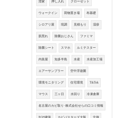
澄家
押し入れ
クローゼット
ウォークイン
荷物置き場
布基礎
シロアリ屋
現調
見積もり
湿疹
肌荒れ
除菌おじさん
ファミマ
除菌シート
スマホ
ルミテスター
内装屋
知多半島
水産
水産加工場
エアーサンプラー
空中浮遊菌
環境モニタリング
住宅環境
TikTok
マウス
三ヶ日
水回り
冷凍倉庫
名古屋のカビ取り･株式会社せらの口コミ情報
ﾀｲｺｳ建装
カビバスターズ大阪
北側