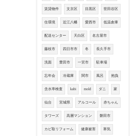
賃貸物件
文京区
目黒区
世田谷区
住環境
近江八幡
愛西市
低温倉庫
配送センター
天白区
名古屋市
藤枝市
四日市市
冬
長久手市
洗面
豊田市
一宮市
駐車場
忘年会
冷蔵庫
関市
風呂
抱負
含水率検査
kabi
mold
ダニ
家
仙台
宮城県
アルコール
赤ちゃん
タワーズ
高層マンション
磐田市
カビ取リフォーム
健康被害
寒気