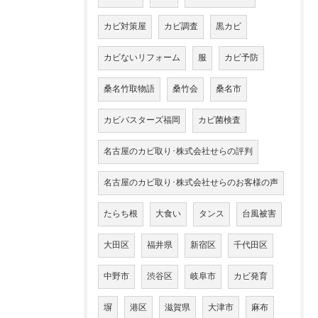
カビ対策屋
カビ調査
黒カビ
カビないリフォーム
服
カビ予防
桑名竹取物語
桑竹会
桑名市
カビバスターズ福岡
カビ菌検査
名古屋のカビ取り･株式会社せらの評判
名古屋のカビ取り･株式会社せらのお客様の声
たらち根
大食い
タンス
台風被害
大田区
福井県
新宿区
千代田区
中野市
渋谷区
岐阜市
カビ発育
塀
港区
滋賀県
大津市
麻布