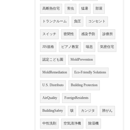
高断熱住宅
害虫
猛暑
部屋
トランクルーム
負圧
コンセント
スイッチ
密閉性
感染予防
診療所
JIS規格
ピアノ教室
喘息
気密住宅
認定こども園
MoldPrevention
MoldRemediation
Eco-Friendly Solutions
U.S. Distributo
Building Protection
AirQuality
ForeignResidents
BuildingSafety
咳
カンジタ
肺がん
中性洗剤
空気清浄機
除湿機