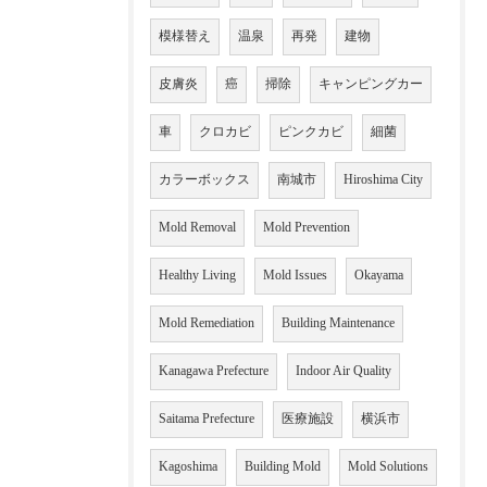
模様替え
温泉
再発
建物
皮膚炎
癌
掃除
キャンピングカー
車
クロカビ
ピンクカビ
細菌
カラーボックス
南城市
Hiroshima City
Mold Removal
Mold Prevention
Healthy Living
Mold Issues
Okayama
Mold Remediation
Building Maintenance
Kanagawa Prefecture
Indoor Air Quality
Saitama Prefecture
医療施設
横浜市
Kagoshima
Building Mold
Mold Solutions