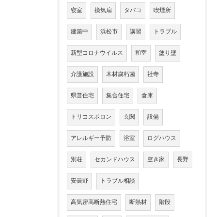
寝室
換気扇
タバコ
喫煙所
建築中
浜松市
講習
トラブル
新型コロナウイルス
和室
塗り壁
介護施設
木材腐朽菌
社寺
県営住宅
集合住宅
倉庫
トリコスポロン
玄関
設備
アレルギー予防
浴室
ログハウス
別荘
セカンドハウス
空き家
長野
安曇野
トラブル相談
高気密高断熱住宅
断熱材
階段