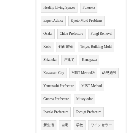
Healthy Living Spaces
Fukuoka
Expert Advice
Kyoto Mold Problems
Osaka
Chiba Prefecture
Fungi Removal
Kobe
斜面建物
Tokyo, Building Mold
Shizuoka
戸建て
Kanagawa
Kawasaki City
MIST Method®
幼児施設
Yamanashi Prefecture
MIST Method
Gunma Prefecture
Musty odor
Ibaraki Prefecture
Tochigi Prefecture
新生活
自宅
学校
ワインセラー