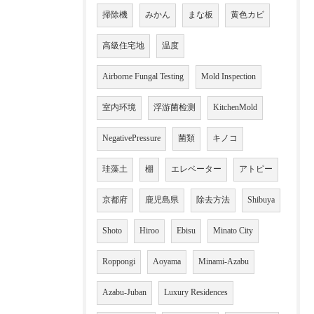
掃除機
みかん
まな板
黄色カビ
高級住宅地
温度
Airborne Fungal Testing
Mold Inspection
室内环境
浮游菌检测
KitchenMold
NegativePressure
菌類
キノコ
珪藻土
棚
エレベーター
アトピー
京都府
鹿児島県
除去方法
Shibuya
Shoto
Hiroo
Ebisu
Minato City
Roppongi
Aoyama
Minami-Azabu
Azabu-Juban
Luxury Residences