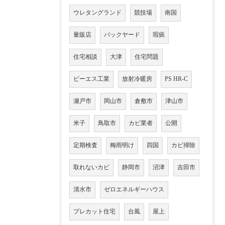
ウレタングランド
競技場
南国
量販店
バックヤード
瑕疵
住宅相談
大津
住宅問題
ピーエス工業
放射冷暖房
PS HR-C
瀬戸市
岡山市
倉敷市
津山市
米子
鳥取市
カビ業者
公開
定期検査
梅雨明け
四国
カビ掃除
取れないカビ
静岡市
沼津
吉田市
清水市
ゼロエネルギーハウス
プレカット住宅
台風
屋上