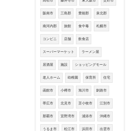
高石市
藤井寺市
東大阪市
交野市
阪南市
三島郡
豊能郡
泉北郡
南河内郡
旅館
食中毒
札幌市
コンビニ
店舗
飲食店
スーパーマーケット
ラーメン屋
居酒屋
施設
ショッピングモール
老人ホーム
幼稚園
保育所
住宅
函館市
小樽市
旭川市
釧路市
帯広市
北見市
苫小牧市
江別市
那覇市
宜野湾市
浦添市
沖縄市
うるま市
松江市
浜田市
出雲市