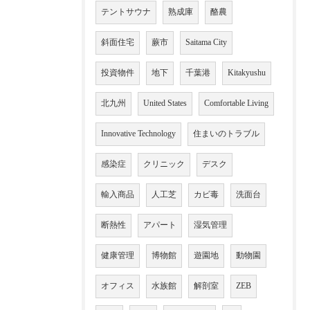
テントサウナ
熟成庫
酪農
斜面住宅
蕨市
Saitama City
投資物件
地下
千葉港
Kitakyushu
北九州
United States
Comfortable Living
Innovative Technology
住まいのトラブル
感染症
クリニック
デスク
輸入商品
人工芝
カビ毒
洗面台
断熱性
アパート
湿気管理
健康管理
博物館
遊園地
動物園
オフィス
水族館
解剖室
ZEB