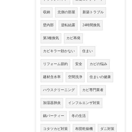
収納
北側の部屋
新築トラブル
壁内部
逆転結露
24時間換気
第3種換気
カビ再発
カビキラー効かない
住まい
リフォーム節約
安全
カビの悩み
建材含水率
空間洗浄
住まいの健康
ハウスクリーニング
カビ専門業者
加湿器肺炎
インフルエンザ対策
鍋パーティー
冬の生活
コタツカビ対策
布団乾燥機
ダニ対策