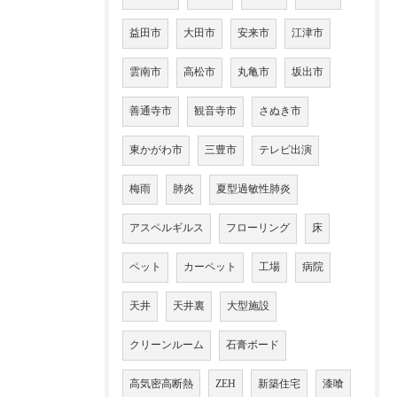
益田市
大田市
安来市
江津市
雲南市
高松市
丸亀市
坂出市
善通寺市
観音寺市
さぬき市
東かがわ市
三豊市
テレビ出演
梅雨
肺炎
夏型過敏性肺炎
アスペルギルス
フローリング
床
ペット
カーペット
工場
病院
天井
天井裏
大型施設
クリーンルーム
石膏ボード
高気密高断熱
ZEH
新築住宅
漆喰