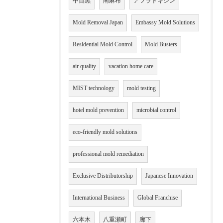
中目黒
南麻布
アフラトキシン
Mold Removal Japan
Embassy Mold Solutions
Residential Mold Control
Mold Busters
air quality
vacation home care
MIST technology
mold testing
hotel mold prevention
microbial control
eco-friendly mold solutions
professional mold remediation
Exclusive Distributorship
Japanese Innovation
International Business
Global Franchise
六本木
八重瀬町
廊下