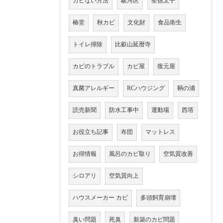
カビない方法
駿河区
聖徳太子
椿堂
秋カビ
文化財
食品衛生
トイレ掃除
比叡山延暦寺
カビのトラブル
カビ屋
復元屋
真菌アレルギー
RCハウジング
鞆の浦
読売新聞
防水工事中
運動場
西塔
お役立ち記事
布団
マットレス
お得情報
風呂のカビ取り
空気質改善
シロアリ
空気質向上
ハウスメーカー カビ
多頭飼育崩壊
臭い問題
死臭
新築のカビ問題