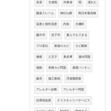
皇居
大使館
外務省
雨
濡れた
建築クレーム
神社仏閣
西日本最高峰
温度と相対湿度
内海
大磯町
藤沢市
逗子市
素人でもできる
プロ直伝
新築のカビ
カビ駆除
備後
八王子
奥多摩
漏水問題
湘南
長崎カビ問題
基礎パッキン
建売
施工動画
浮遊菌調査
アレルギー診断
アレルギー問題
住環境改善
ナイスキャリーサービス