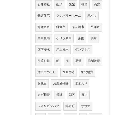
石鎚神社
山頂
愛媛
徳島
高知
分譲住宅
クレバリーホーム
厚木市
海老名市
鎌倉市
茅ヶ崎市
平塚市
集中豪雨
ゲリラ豪雨
豪雨
洪水
床下浸水
床上浸水
ダンプネス
引渡し前
船
海
尾道
強制乾燥
建築中のカビ
ZEH住宅
東北地方
お風呂
お風呂掃除
水まわり
カビ相談
横浜
23区
都内
フィリピンパブ
錦糸町
サウナ