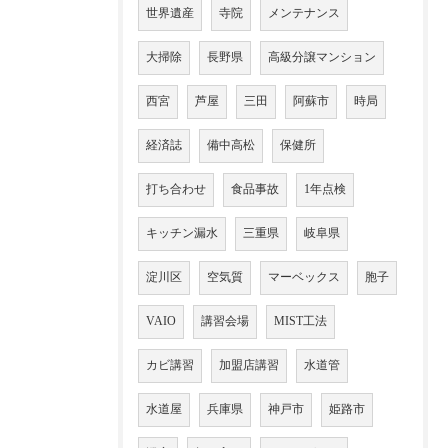
世界遺産
寺院
メンテナンス
大掃除
長野県
高級分譲マンション
西宮
芦屋
三田
阿蘇市
時局
経済誌
備中高松
保健所
打ち合わせ
食品事故
1年点検
キッチン漏水
三重県
岐阜県
淀川区
空気質
マーベックス
胞子
VAIO
講習会場
MIST工法
カビ講習
加盟店講習
水道管
水道屋
兵庫県
神戸市
姫路市