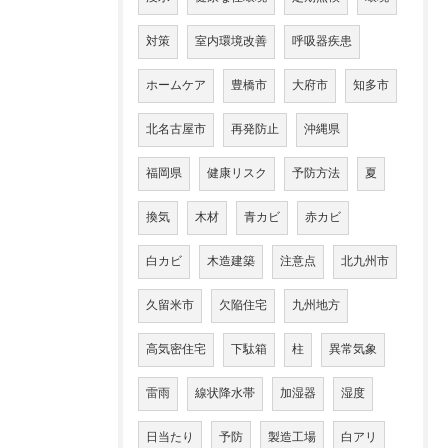
対策
室内環境改善
呼吸器疾患
ホームケア
豊橋市
大府市
知多市
北名古屋市
再発防止
沖縄県
福岡県
健康リスク
予防方法
夏
換気
木材
青カビ
赤カビ
白カビ
木造建築
注意点
北九州市
久留米市
欠陥住宅
九州地方
高気密住宅
下駄箱
柱
異常気象
雷雨
線状降水帯
加湿器
湿度
日当たり
予防
製造工場
白アリ