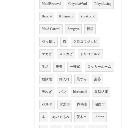
MoldRemoval
ChiyodaWard
TokyoLiving
Banchō
Kōjimachi
Yurakuchō
Mold Control
Setagaya
新居
引っ越し
猫
クロコウジカビ
ケカビ
ススカビ
トリコデルマ
生活
重曹
一軒家
ロッカールーム
危険性
押入れ
黒ずみ
楽器
玉ねぎ
パン
blackmold
夏型結露
ZEH-M
常滑市
岡崎市
湖西市
本
ぬいぐるみ
茨木市
ブーツ