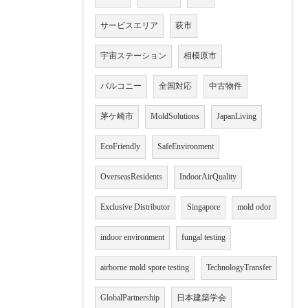
サービスエリア
萩市
宇宙ステーション
相模原市
バルコニー
全国対応
中古物件
茅ケ崎市
MoldSolutions
JapanLiving
EcoFriendly
SafeEnvironment
OverseasResidents
IndoorAirQuality
Exclusive Distributor
Singapore
mold odor
indoor environment
fungal testing
airborne mold spore testing
TechnologyTransfer
GlobalPartnership
日本建築学会