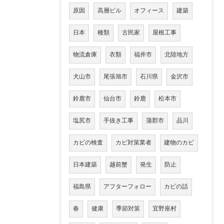
原因
高層ビル
オフィース
建築
日本
種類
古民家
屋根工事
物流倉庫
衣類
福井市
北陸地方
犬山市
尾張旭市
石川県
金沢市
鈴鹿市
仙台市
鈴鹿
松本市
塩尻市
手抜き工事
蒲郡市
品川
カビの検査
カビ対策業者
建物のカビ
日本建築
越前蟹
発生
防止
福島県
アフターフォロー
カビの話
春
健康
季節対策
宜野座村