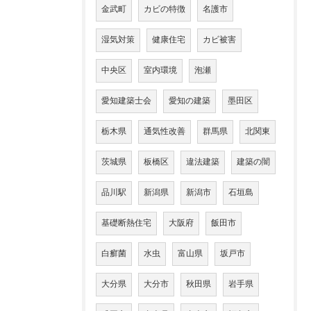
金武町
カビの特徴
名護市
湿気対策
健康住宅
カビ被害
中央区
室内環境
泡瀬
愛知建築士会
愛知の建築
墨田区
栃木県
通気性改善
群馬県
北関東
茨城県
板橋区
違法建築
建築の闇
品川駅
新潟県
新潟市
石垣島
基礎断熱住宅
大阪府
飯田市
白癬菌
水虫
富山県
坂戸市
大分県
大分市
秋田県
岩手県