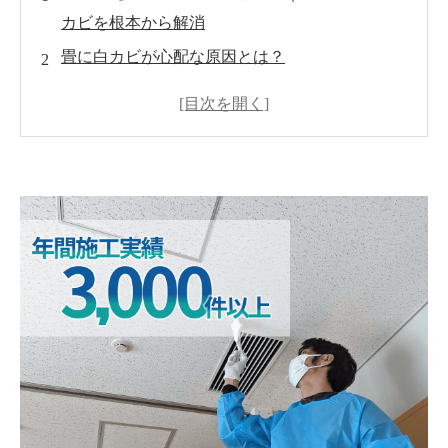
カビを根本から解消
畳に白カビが心配な原因とは？
白カビがもたらす健康被害とリスク
白カビの一般的な除去方法とその限界
MIST工法®による白カビ対策の効果
カビを防ぐための日常生活での工夫
まとめ：MIST工法®で畳の白カビを根本から解
決