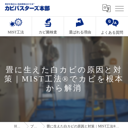
MIST工法
カビ菌検査
選ばれる理由
よくある質問
畳に生えた白カビの原因と対
策｜MIST工法®でカビを根本
から解消
HOME
ブログ
畳に生えた白カビの原因と対策｜MIST工法®でカビを根本から解消