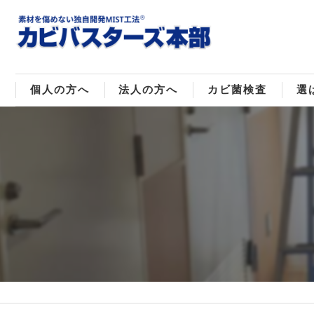
個人の方へ
法人の方へ
カビ菌検査
選
戸建てのカビ取り
販売住宅のカビ取り
カビ菌種類
MI
マンションのカビ取り
倉庫･工場のカビ取り
ご
店舗のカビ取り
介護施設のカビ取り
レジャー施設のカビ取り
大浴場･ホテルのカビ取り