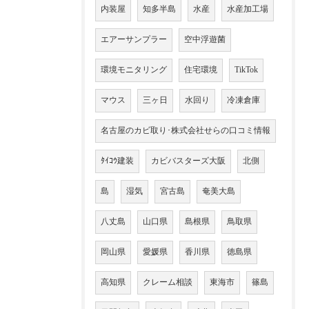
内装屋
知多半島
水産
水産加工場
エアーサンプラー
空中浮遊菌
環境モニタリング
住宅環境
TikTok
マウス
三ヶ日
水回り
冷凍倉庫
名古屋のカビ取り･株式会社せらの口コミ情報
ﾀｲｺｳ建装
カビバスターズ大阪
北側
島
湿気
宮古島
奄美大島
八丈島
山口県
島根県
鳥取県
岡山県
愛媛県
香川県
徳島県
高知県
クレーム相談
東海市
篠島