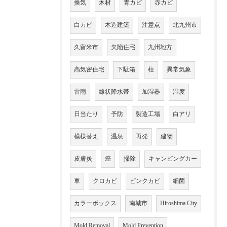
換気
木材
青カビ
赤カビ
白カビ
木造建築
注意点
北九州市
久留米市
欠陥住宅
九州地方
高気密住宅
下駄箱
柱
異常気象
雷雨
線状降水帯
加湿器
湿度
日当たり
予防
製造工場
白アリ
模様替え
温泉
再発
建物
皮膚炎
癌
掃除
キャンピングカー
車
クロカビ
ピンクカビ
細菌
カラーボックス
南城市
Hiroshima City
Mold Removal
Mold Prevention