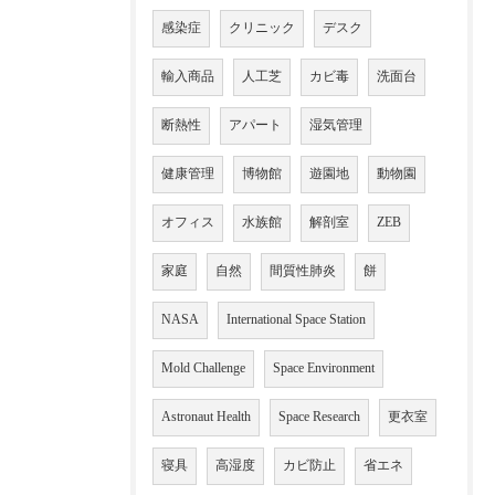
感染症
クリニック
デスク
輸入商品
人工芝
カビ毒
洗面台
断熱性
アパート
湿気管理
健康管理
博物館
遊園地
動物園
オフィス
水族館
解剖室
ZEB
家庭
自然
間質性肺炎
餅
NASA
International Space Station
Mold Challenge
Space Environment
Astronaut Health
Space Research
更衣室
寝具
高湿度
カビ防止
省エネ