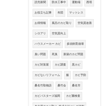
読売新聞
防水工事中
運動場
西塔
お役立ち記事
布団
マットレス
お得情報
風呂のカビ取り
空気質改善
シロアリ
空気質向上
ハウスメーカー カビ
多頭飼育崩壊
臭い問題
死臭
新築のカビ問題
カビ対策屋
カビ調査
黒カビ
カビないリフォーム
服
カビ予防
桑名竹取物語
桑竹会
桑名市
カビバスターズ福岡
カビ菌検査