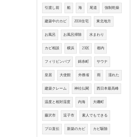
引渡し前
船
海
尾道
強制乾燥
建築中のカビ
ZEH住宅
東北地方
お風呂
お風呂掃除
水まわり
カビ相談
横浜
23区
都内
フィリピンパブ
錦糸町
サウナ
皇居
大使館
外務省
雨
濡れた
建築クレーム
神社仏閣
西日本最高峰
温度と相対湿度
内海
大磯町
藤沢市
逗子市
素人でもできる
プロ直伝
新築のカビ
カビ駆除