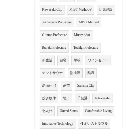
Kawasaki City
MIST Method®
幼児施設
Yamanashi Prefecture
MIST Method
Gunma Prefecture
Musty odor
Ibaraki Prefecture
Tochigi Prefecture
新生活
自宅
学校
ワインセラー
テントサウナ
熟成庫
酪農
斜面住宅
蕨市
Saitama City
投資物件
地下
千葉港
Kitakyushu
北九州
United States
Comfortable Living
Innovative Technology
住まいのトラブル