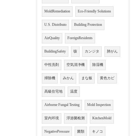
MoldRemediation
Eco-Friendly Solutions
U.S. Distributo
Building Protection
AirQuality
ForeignResidents
BuildingSafety
咳
カンジタ
肺がん
中性洗剤
空気清浄機
除湿機
掃除機
みかん
まな板
黄色カビ
高級住宅地
温度
Airborne Fungal Testing
Mold Inspection
室内环境
浮游菌检测
KitchenMold
NegativePressure
菌類
キノコ