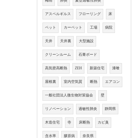
梅雨
肺炎
夏型過敏性肺炎
アスペルギルス
フローリング
床
ペット
カーペット
工場
病院
天井
天井裏
大型施設
クリーンルーム
石膏ボード
高気密高断熱
ZEH
新築住宅
漆喰
屋根裏
室内空気質
断熱
エアコン
一般社団法人微生物対策協会
壁
リノベーション
過敏性肺炎
静岡県
木造住宅
寺
床断熱
カビ臭
含水率
膠原病
奈良県