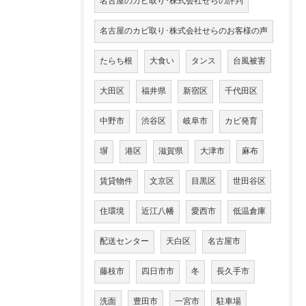
名古屋のカビ取り･株式会社せらの評判
名古屋のカビ取り･株式会社せらのお客様の声
たらち根
大食い
タンス
台風被害
大田区
福井県
新宿区
千代田区
中野市
渋谷区
岐阜市
カビ発育
塀
港区
滋賀県
大津市
麻布
賃貸物件
文京区
目黒区
世田谷区
住環境
近江八幡
愛西市
低温倉庫
配送センター
天白区
名古屋市
藤枝市
四日市市
冬
長久手市
洗面
豊田市
一宮市
駐車場