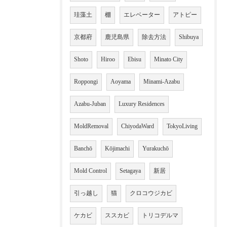
珪藻土
棚
エレベーター
アトピー
京都府
鹿児島県
除去方法
Shibuya
Shoto
Hiroo
Ebisu
Minato City
Roppongi
Aoyama
Minami-Azabu
Azabu-Juban
Luxury Residences
MoldRemoval
ChiyodaWard
TokyoLiving
Banchō
Kōjimachi
Yurakuchō
Mold Control
Setagaya
新居
引っ越し
猫
クロコウジカビ
ケカビ
ススカビ
トリコデルマ