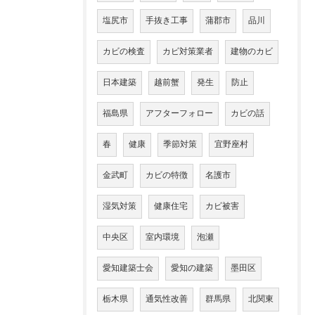
塩尻市
手抜き工事
蒲郡市
品川
カビの検査
カビ対策業者
建物のカビ
日本建築
越前蟹
発生
防止
福島県
アフターフォロー
カビの話
春
健康
季節対策
宜野座村
金武町
カビの特徴
名護市
湿気対策
健康住宅
カビ被害
中央区
室内環境
泡瀬
愛知建築士会
愛知の建築
墨田区
栃木県
通気性改善
群馬県
北関東