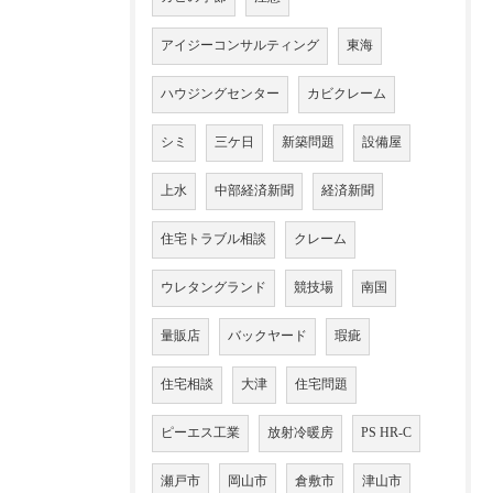
アイジーコンサルティング
東海
ハウジングセンター
カビクレーム
シミ
三ケ日
新築問題
設備屋
上水
中部経済新聞
経済新聞
住宅トラブル相談
クレーム
ウレタングランド
競技場
南国
量販店
バックヤード
瑕疵
住宅相談
大津
住宅問題
ピーエス工業
放射冷暖房
PS HR-C
瀬戸市
岡山市
倉敷市
津山市