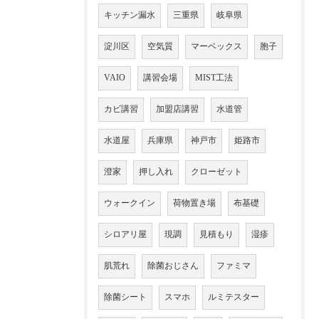
キッチン漏水
三重県
岐阜県
淀川区
空気質
マーベックス
胞子
VAIO
講習会場
MIST工法
カビ講習
加盟店講習
水道管
水道屋
兵庫県
神戸市
姫路市
澄家
押し入れ
クローゼット
ウォークイン
荷物置き場
布基礎
シロアリ屋
現調
見積もり
湿疹
肌荒れ
除菌おじさん
ファミマ
除菌シート
スマホ
ルミテスター