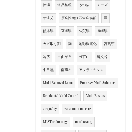
除湿
遺品整理
うつ病
チーズ
新生児
原発性免疫不全症候群
畳
熊本県
宮崎県
佐賀県
長崎県
カビ取り剤
麹
地球温暖化
高気密
冷房
自由が丘
代官山
碑文谷
中目黒
南麻布
アフラトキシン
Mold Removal Japan
Embassy Mold Solutions
Residential Mold Control
Mold Busters
air quality
vacation home care
MIST technology
mold testing