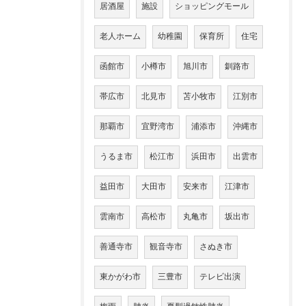
居酒屋
施設
ショッピングモール
老人ホーム
幼稚園
保育所
住宅
函館市
小樽市
旭川市
釧路市
帯広市
北見市
苫小牧市
江別市
那覇市
宜野湾市
浦添市
沖縄市
うるま市
松江市
浜田市
出雲市
益田市
大田市
安来市
江津市
雲南市
高松市
丸亀市
坂出市
善通寺市
観音寺市
さぬき市
東かがわ市
三豊市
テレビ出演