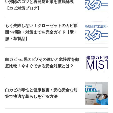
い掃除のコツと再発防止策を徹底解説
【カビ対策ブログ】
もう失敗しない！クローゼットのカビ原
因〜掃除・対策までを完全ガイド【壁・
服・革製品】
白カビ vs. 黒カビ⚡その違いと危険度を徹
底比較！今すぐできる安全対策とは？
白カビの毒性と健康被害：安心安全な対
策で快適な暮らしを守る方法