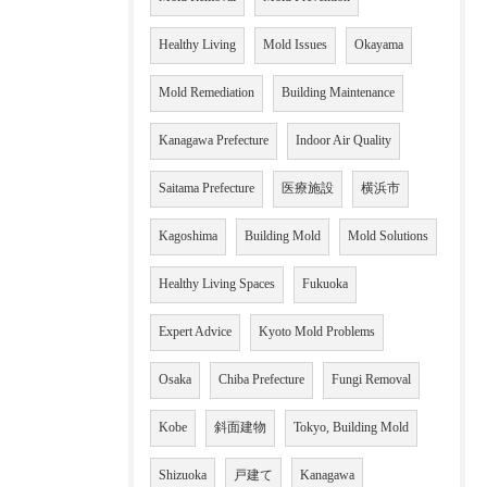
Healthy Living
Mold Issues
Okayama
Mold Remediation
Building Maintenance
Kanagawa Prefecture
Indoor Air Quality
Saitama Prefecture
医療施設
横浜市
Kagoshima
Building Mold
Mold Solutions
Healthy Living Spaces
Fukuoka
Expert Advice
Kyoto Mold Problems
Osaka
Chiba Prefecture
Fungi Removal
Kobe
斜面建物
Tokyo, Building Mold
Shizuoka
戸建て
Kanagawa