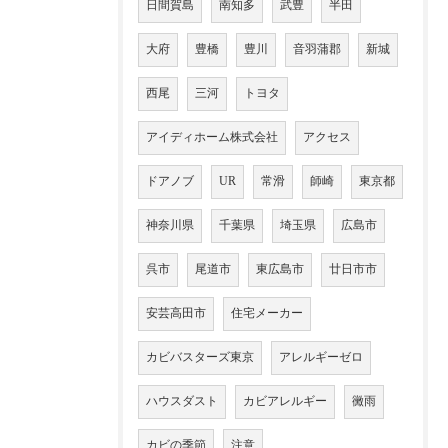
日間賀島
南知多
武豊
半田
大府
豊橋
豊川
音羽蒲郡
新城
西尾
三河
トヨタ
アイディホーム株式会社
アクセス
ドアノブ
UR
常滑
師崎
東京都
神奈川県
千葉県
埼玉県
広島市
呉市
尾道市
東広島市
廿日市市
安芸高田市
住宅メーカー
カビバスターズ東京
アレルギーゼロ
ハウスダスト
カビアレルギー
黴雨
カビの季節
注意