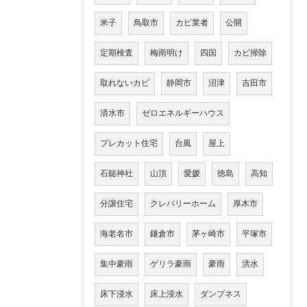
米子
鳥取市
カビ業者
公開
定期検査
梅雨明け
四国
カビ掃除
取れないカビ
静岡市
沼津
吉田市
清水市
ゼロエネルギーハウス
プレカット住宅
台風
屋上
石鎚神社
山頂
愛媛
徳島
高知
分譲住宅
クレバリーホーム
厚木市
海老名市
鎌倉市
茅ヶ崎市
平塚市
集中豪雨
ゲリラ豪雨
豪雨
洪水
床下浸水
床上浸水
ダンプネス