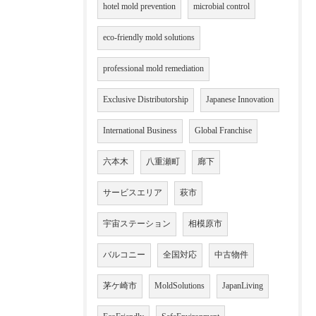
hotel mold prevention
microbial control
eco-friendly mold solutions
professional mold remediation
Exclusive Distributorship
Japanese Innovation
International Business
Global Franchise
六本木
八重瀬町
廊下
サービスエリア
萩市
宇宙ステーション
相模原市
バルコニー
全国対応
中古物件
茅ケ崎市
MoldSolutions
JapanLiving