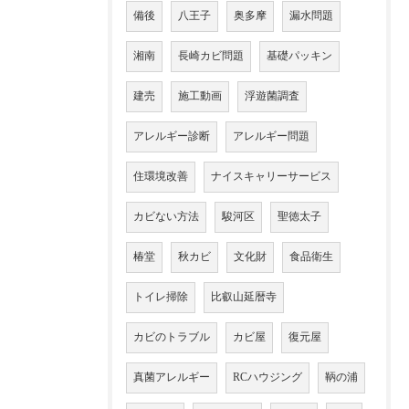
備後
八王子
奥多摩
漏水問題
湘南
長崎カビ問題
基礎パッキン
建売
施工動画
浮遊菌調査
アレルギー診断
アレルギー問題
住環境改善
ナイスキャリーサービス
カビない方法
駿河区
聖徳太子
椿堂
秋カビ
文化財
食品衛生
トイレ掃除
比叡山延暦寺
カビのトラブル
カビ屋
復元屋
真菌アレルギー
RCハウジング
鞆の浦