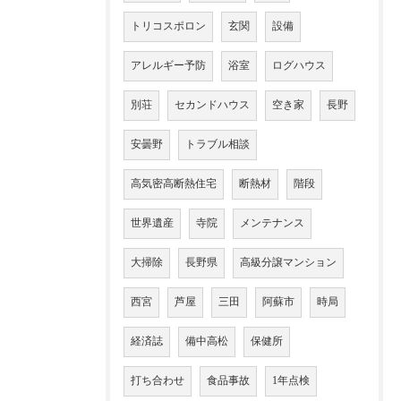
トリコスポロン
玄関
設備
アレルギー予防
浴室
ログハウス
別荘
セカンドハウス
空き家
長野
安曇野
トラブル相談
高気密高断熱住宅
断熱材
階段
世界遺産
寺院
メンテナンス
大掃除
長野県
高級分譲マンション
西宮
芦屋
三田
阿蘇市
時局
経済誌
備中高松
保健所
打ち合わせ
食品事故
1年点検