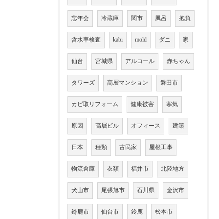
忘年会
冷蔵庫
関市
風呂
抱負
含水率検査
kabi
mold
ダニ
家
仙台
宮城県
アルコール
赤ちゃん
タワーズ
高層マンション
磐田市
カビ取リフォーム
健康被害
寒気
原因
高層ビル
オフィース
建築
日本
種類
古民家
屋根工事
物流倉庫
衣類
福井市
北陸地方
犬山市
尾張旭市
石川県
金沢市
鈴鹿市
仙台市
鈴鹿
松本市