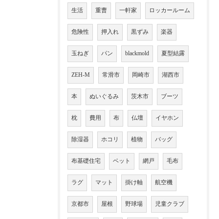
生活
重曹
一軒家
ロッカールーム
危険性
押入れ
黒ずみ
楽器
玉ねぎ
パン
blackmold
夏型結露
ZEH-M
常滑市
岡崎市
湖西市
本
ぬいぐるみ
茨木市
ブーツ
枕
費用
布
仏壇
イヤホン
除湿器
ホコリ
植物
バッグ
布基礎住宅
ベット
網戸
毛布
ラグ
マット
掛け軸
航空機
京都市
屋根
野球場
児童クラブ