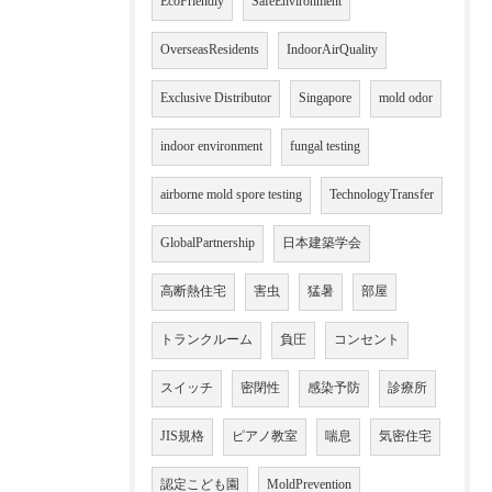
EcoFriendly
SafeEnvironment
OverseasResidents
IndoorAirQuality
Exclusive Distributor
Singapore
mold odor
indoor environment
fungal testing
airborne mold spore testing
TechnologyTransfer
GlobalPartnership
日本建築学会
高断熱住宅
害虫
猛暑
部屋
トランクルーム
負圧
コンセント
スイッチ
密閉性
感染予防
診療所
JIS規格
ピアノ教室
喘息
気密住宅
認定こども園
MoldPrevention