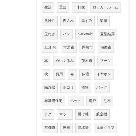
生活
重曹
一軒家
ロッカールーム
危険性
押入れ
黒ずみ
楽器
玉ねぎ
パン
blackmold
夏型結露
ZEH-M
常滑市
岡崎市
湖西市
本
ぬいぐるみ
茨木市
ブーツ
枕
費用
布
仏壇
イヤホン
除湿器
ホコリ
植物
バッグ
布基礎住宅
ベット
網戸
毛布
ラグ
マット
掛け軸
航空機
京都市
屋根
野球場
児童クラブ