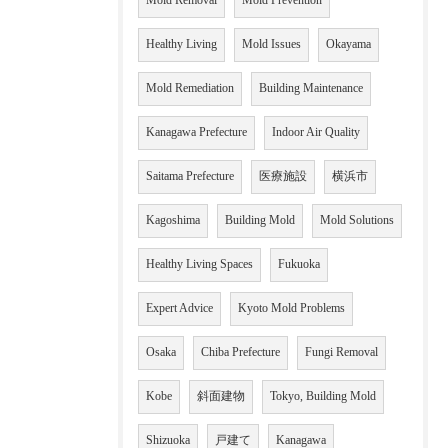
Mold Removal
Mold Prevention
Healthy Living
Mold Issues
Okayama
Mold Remediation
Building Maintenance
Kanagawa Prefecture
Indoor Air Quality
Saitama Prefecture
医療施設
横浜市
Kagoshima
Building Mold
Mold Solutions
Healthy Living Spaces
Fukuoka
Expert Advice
Kyoto Mold Problems
Osaka
Chiba Prefecture
Fungi Removal
Kobe
斜面建物
Tokyo, Building Mold
Shizuoka
戸建て
Kanagawa