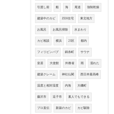
引渡し前
船
海
尾道
強制乾燥
建築中のカビ
ZEH住宅
東北地方
お風呂
お風呂掃除
水まわり
カビ相談
横浜
23区
都内
フィリピンパブ
錦糸町
サウナ
皇居
大使館
外務省
雨
濡れた
建築クレーム
神社仏閣
西日本最高峰
温度と相対湿度
内海
大磯町
藤沢市
逗子市
素人でもできる
プロ直伝
新築のカビ
カビ駆除