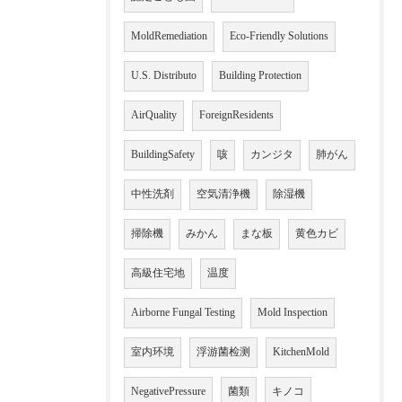
MoldRemediation
Eco-Friendly Solutions
U.S. Distributo
Building Protection
AirQuality
ForeignResidents
BuildingSafety
咳
カンジタ
肺がん
中性洗剤
空気清浄機
除湿機
掃除機
みかん
まな板
黄色カビ
高級住宅地
温度
Airborne Fungal Testing
Mold Inspection
室内环境
浮游菌检测
KitchenMold
NegativePressure
菌類
キノコ