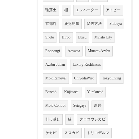
珪藻土
棚
エレベーター
アトピー
京都府
鹿児島県
除去方法
Shibuya
Shoto
Hiroo
Ebisu
Minato City
Roppongi
Aoyama
Minami-Azabu
Azabu-Juban
Luxury Residences
MoldRemoval
ChiyodaWard
TokyoLiving
Banchō
Kōjimachi
Yurakuchō
Mold Control
Setagaya
新居
引っ越し
猫
クロコウジカビ
ケカビ
ススカビ
トリコデルマ