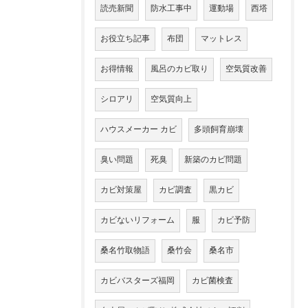
読売新聞
防水工事中
運動場
西塔
お役立ち記事
布団
マットレス
お得情報
風呂のカビ取り
空気質改善
シロアリ
空気質向上
ハウスメーカー カビ
多頭飼育崩壊
臭い問題
死臭
新築のカビ問題
カビ対策屋
カビ調査
黒カビ
カビないリフォーム
服
カビ予防
桑名竹取物語
桑竹会
桑名市
カビバスターズ福岡
カビ菌検査