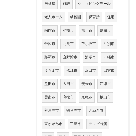
居酒屋
施設
ショッピングモール
老人ホーム
幼稚園
保育所
住宅
函館市
小樽市
旭川市
釧路市
帯広市
北見市
苫小牧市
江別市
那覇市
宜野湾市
浦添市
沖縄市
うるま市
松江市
浜田市
出雲市
益田市
大田市
安来市
江津市
雲南市
高松市
丸亀市
坂出市
善通寺市
観音寺市
さぬき市
東かがわ市
三豊市
テレビ出演