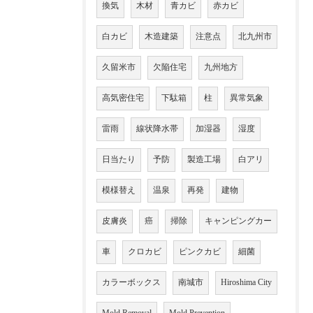
換気
木材
青カビ
赤カビ
白カビ
木造建築
注意点
北九州市
久留米市
欠陥住宅
九州地方
高気密住宅
下駄箱
柱
異常気象
雷雨
線状降水帯
加湿器
湿度
日当たり
予防
製造工場
白アリ
模様替え
温泉
再発
建物
皮膚炎
癌
掃除
キャンピングカー
車
クロカビ
ピンクカビ
細菌
カラーボックス
南城市
Hiroshima City