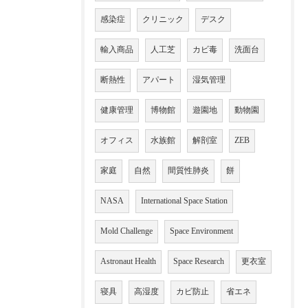
感染症
クリニック
デスク
輸入商品
人工芝
カビ毒
洗面台
断熱性
アパート
湿気管理
健康管理
博物館
遊園地
動物園
オフィス
水族館
解剖室
ZEB
家庭
自然
間質性肺炎
餅
NASA
International Space Station
Mold Challenge
Space Environment
Astronaut Health
Space Research
更衣室
寝具
高湿度
カビ防止
省エネ