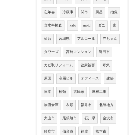
忘年会
冷蔵庫
関市
風呂
抱負
含水率検査
kabi
mold
ダニ
家
仙台
宮城県
アルコール
赤ちゃん
タワーズ
高層マンション
磐田市
カビ取リフォーム
健康被害
寒気
原因
高層ビル
オフィース
建築
日本
種類
古民家
屋根工事
物流倉庫
衣類
福井市
北陸地方
犬山市
尾張旭市
石川県
金沢市
鈴鹿市
仙台市
鈴鹿
松本市