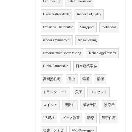
EcoFriendly
SafeEnvironment
OverseasResidents
IndoorAirQuality
Exclusive Distributor
Singapore
mold odor
indoor environment
fungal testing
airborne mold spore testing
TechnologyTransfer
GlobalPartnership
日本建築学会
高断熱住宅
害虫
猛暑
部屋
トランクルーム
負圧
コンセント
スイッチ
密閉性
感染予防
診療所
JIS規格
ピアノ教室
喘息
気密住宅
認定こども園
MoldPrevention