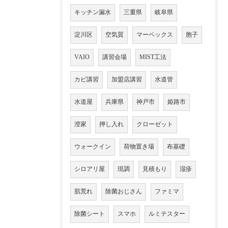
キッチン漏水
三重県
岐阜県
淀川区
空気質
マーベックス
胞子
VAIO
講習会場
MIST工法
カビ講習
加盟店講習
水道管
水道屋
兵庫県
神戸市
姫路市
澄家
押し入れ
クローゼット
ウォークイン
荷物置き場
布基礎
シロアリ屋
現調
見積もり
湿疹
肌荒れ
除菌おじさん
ファミマ
除菌シート
スマホ
ルミテスター