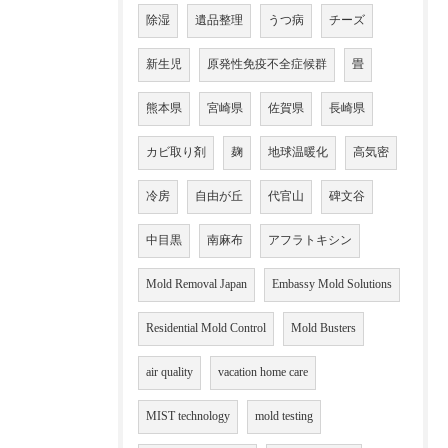
除湿
遺品整理
うつ病
チーズ
新生児
原発性免疫不全症候群
畳
熊本県
宮崎県
佐賀県
長崎県
カビ取り剤
麹
地球温暖化
高気密
冷房
自由が丘
代官山
碑文谷
中目黒
南麻布
アフラトキシン
Mold Removal Japan
Embassy Mold Solutions
Residential Mold Control
Mold Busters
air quality
vacation home care
MIST technology
mold testing