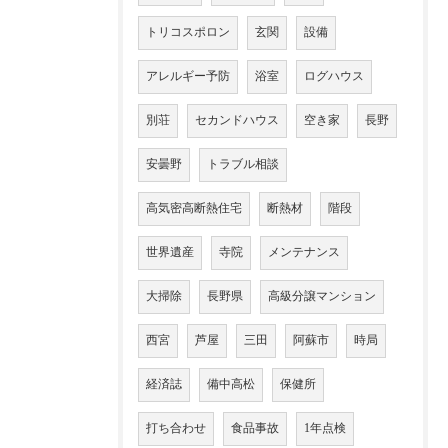
トリコスポロン
玄関
設備
アレルギー予防
浴室
ログハウス
別荘
セカンドハウス
空き家
長野
安曇野
トラブル相談
高気密高断熱住宅
断熱材
階段
世界遺産
寺院
メンテナンス
大掃除
長野県
高級分譲マンション
西宮
芦屋
三田
阿蘇市
時局
経済誌
備中高松
保健所
打ち合わせ
食品事故
1年点検