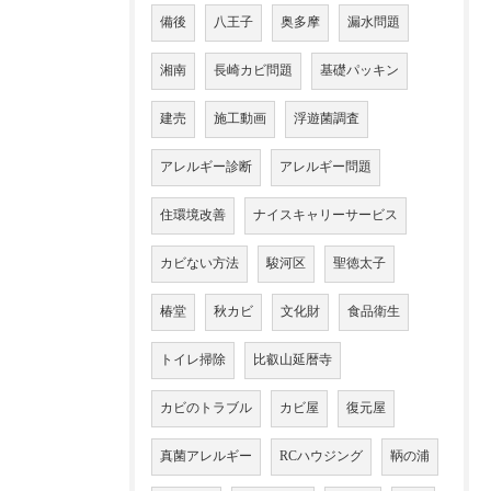
備後
八王子
奥多摩
漏水問題
湘南
長崎カビ問題
基礎パッキン
建売
施工動画
浮遊菌調査
アレルギー診断
アレルギー問題
住環境改善
ナイスキャリーサービス
カビない方法
駿河区
聖徳太子
椿堂
秋カビ
文化財
食品衛生
トイレ掃除
比叡山延暦寺
カビのトラブル
カビ屋
復元屋
真菌アレルギー
RCハウジング
鞆の浦