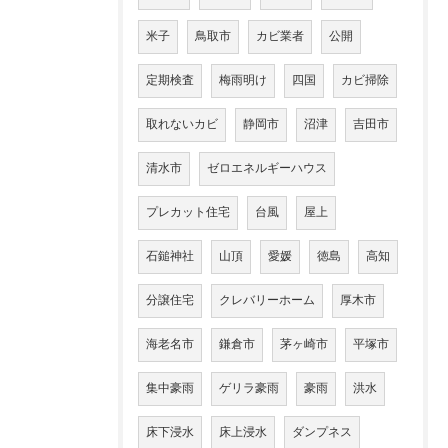
米子
鳥取市
カビ業者
公開
定期検査
梅雨明け
四国
カビ掃除
取れないカビ
静岡市
沼津
吉田市
清水市
ゼロエネルギーハウス
プレカット住宅
台風
屋上
石鎚神社
山頂
愛媛
徳島
高知
分譲住宅
クレバリーホーム
厚木市
海老名市
鎌倉市
茅ヶ崎市
平塚市
集中豪雨
ゲリラ豪雨
豪雨
洪水
床下浸水
床上浸水
ダンプネス