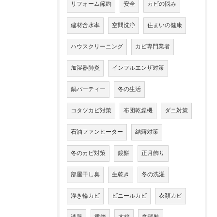
リフォーム節約
安全
カビの悩み
建材含水率
空間洗浄
住まいの健康
ハウスクリーニング
カビ専門業者
加湿器肺炎
インフルエンザ対策
鍋パーティー
冬の生活
コタツカビ対策
布団乾燥機
ダニ対策
石油ファンヒーター
結露対策
冬のカビ対策
鏡餅
正月飾り
部屋干し臭
生乾き
冬の洗濯
浮き輪カビ
ビニールカビ
衣類カビ