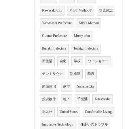
Kawasaki City
MIST Method®
幼児施設
Yamanashi Prefecture
MIST Method
Gunma Prefecture
Musty odor
Ibaraki Prefecture
Tochigi Prefecture
新生活
自宅
学校
ワインセラー
テントサウナ
熟成庫
酪農
斜面住宅
蕨市
Saitama City
投資物件
地下
千葉港
Kitakyushu
北九州
United States
Comfortable Living
Innovative Technology
住まいのトラブル