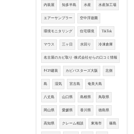
内装屋
知多半島
水産
水産加工場
エアーサンプラー
空中浮遊菌
環境モニタリング
住宅環境
TikTok
マウス
三ヶ日
水回り
冷凍倉庫
名古屋のカビ取り･株式会社せらの口コミ情報
ﾀｲｺｳ建装
カビバスターズ大阪
北側
島
湿気
宮古島
奄美大島
八丈島
山口県
島根県
鳥取県
岡山県
愛媛県
香川県
徳島県
高知県
クレーム相談
東海市
篠島