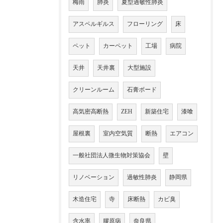
梅雨
肺炎
夏型過敏性肺炎
アスペルギルス
フローリング
床
ペット
カーペット
工場
病院
天井
天井裏
大型施設
クリーンルーム
石膏ボード
高気密高断熱
ZEH
新築住宅
漆喰
屋根裏
室内空気質
断熱
エアコン
一般社団法人微生物対策協会
壁
リノベーション
過敏性肺炎
静岡県
木造住宅
寺
床断熱
カビ臭
含水率
膠原病
奈良県