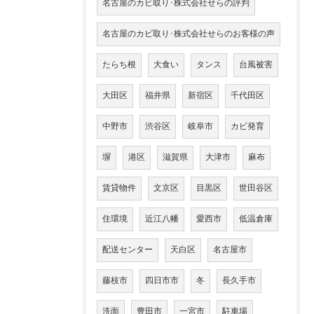
名古屋のカビ取り･株式会社せらの評判
名古屋のカビ取り･株式会社せらのお客様の声
たらち根
大食い
タンス
台風被害
大田区
福井県
新宿区
千代田区
中野市
渋谷区
岐阜市
カビ発育
塀
港区
滋賀県
大津市
麻布
賃貸物件
文京区
目黒区
世田谷区
住環境
近江八幡
愛西市
低温倉庫
配送センター
天白区
名古屋市
藤枝市
四日市市
冬
長久手市
洗面
豊田市
一宮市
駐車場