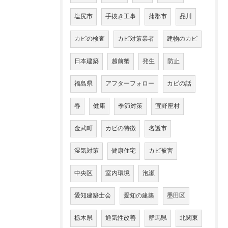
塩尻市
手抜き工事
蒲郡市
品川
カビの検査
カビ対策業者
建物のカビ
日本建築
越前蟹
発生
防止
福島県
アフターフォロー
カビの話
春
健康
季節対策
宜野座村
金武町
カビの特徴
名護市
湿気対策
健康住宅
カビ被害
中央区
室内環境
泡瀬
愛知建築士会
愛知の建築
墨田区
栃木県
通気性改善
群馬県
北関東