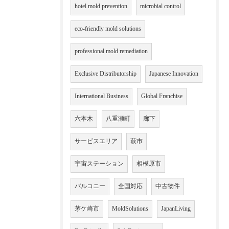
hotel mold prevention
microbial control
eco-friendly mold solutions
professional mold remediation
Exclusive Distributorship
Japanese Innovation
International Business
Global Franchise
六本木
八重瀬町
廊下
サービスエリア
萩市
宇宙ステーション
相模原市
バルコニー
全国対応
中古物件
茅ケ崎市
MoldSolutions
JapanLiving