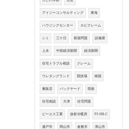
カビの季節
注意
アイジーコンサルティング
東海
ハウジングセンター
カビクレーム
シミ
三ケ日
新築問題
設備屋
上水
中部経済新聞
経済新聞
住宅トラブル相談
クレーム
ウレタングランド
競技場
南国
量販店
バックヤード
瑕疵
住宅相談
大津
住宅問題
ピーエス工業
放射冷暖房
PS HR-C
瀬戸市
岡山市
倉敷市
津山市