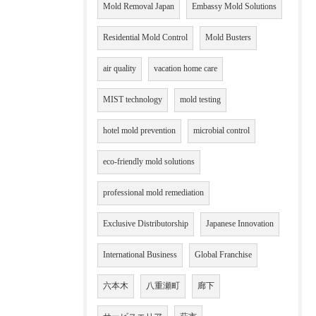
Mold Removal Japan
Embassy Mold Solutions
Residential Mold Control
Mold Busters
air quality
vacation home care
MIST technology
mold testing
hotel mold prevention
microbial control
eco-friendly mold solutions
professional mold remediation
Exclusive Distributorship
Japanese Innovation
International Business
Global Franchise
六本木
八重瀬町
廊下