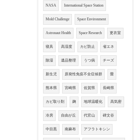
NASA
International Space Station
Mold Challenge
Space Environment
Astronaut Health
Space Research
更衣室
寝具
高湿度
カビ防止
省エネ
除湿
遺品整理
うつ病
チーズ
新生児
原発性免疫不全症候群
畳
熊本県
宮崎県
佐賀県
長崎県
カビ取り剤
麹
地球温暖化
高気密
冷房
自由が丘
代官山
碑文谷
中目黒
南麻布
アフラトキシン