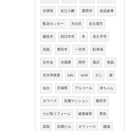
住環境
近江八幡
愛西市
低温倉庫
配送センター
天白区
名古屋市
藤枝市
四日市市
冬
長久手市
洗面
豊田市
一宮市
駐車場
忘年会
冷蔵庫
関市
風呂
抱負
含水率検査
kabi
mold
ダニ
家
仙台
宮城県
アルコール
赤ちゃん
タワーズ
高層マンション
磐田市
カビ取リフォーム
健康被害
寒気
原因
高層ビル
オフィース
建築