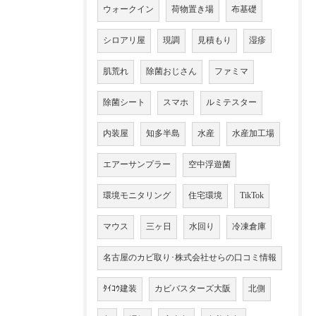
ウォークイン
荷物置き場
布基礎
シロアリ屋
現調
見積もり
湿疹
肌荒れ
除菌おじさん
ファミマ
除菌シート
スマホ
ルミテスター
内装屋
知多半島
水産
水産加工場
エアーサンプラー
空中浮遊菌
環境モニタリング
住宅環境
TikTok
マウス
三ヶ日
水回り
冷凍倉庫
名古屋のカビ取り･株式会社せらの口コミ情報
ﾀｲｺｳ建装
カビバスターズ大阪
北側