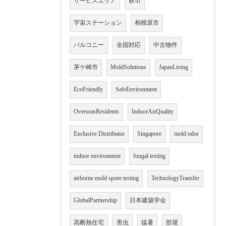
サービスエリア
萩市
宇宙ステーション
相模原市
バルコニー
全国対応
中古物件
茅ケ崎市
MoldSolutions
JapanLiving
EcoFriendly
SafeEnvironment
OverseasResidents
IndoorAirQuality
Exclusive Distributor
Singapore
mold odor
indoor environment
fungal testing
airborne mold spore testing
TechnologyTransfer
GlobalPartnership
日本建築学会
高断熱住宅
害虫
猛暑
部屋