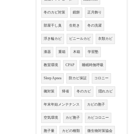
冬のカビ対策
鏡餅
正月飾り
部屋干し臭
生乾き
冬の洗濯
浮き輪カビ
ビニールカビ
衣類カビ
漆器
重箱
木箱
学習塾
教室環境
CPAP
睡眠時無呼吸
Sleep Apnea
防カビ保証
コロニー
黴対策
帰省
冬のカビ
隠れカビ
年末年始メンテナンス
カビの胞子
空気環境
カビ胞子
カビコロニー
胞子量
カビの種類
微生物対策協会