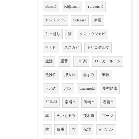
Banchō
Kōjimachi
Yurakuchō
Mold Control
Setagaya
新居
引っ越し
猫
クロコウジカビ
ケカビ
ススカビ
トリコデルマ
生活
重曹
一軒家
ロッカールーム
危険性
押入れ
黒ずみ
楽器
玉ねぎ
パン
blackmold
夏型結露
ZEH-M
常滑市
岡崎市
湖西市
本
ぬいぐるみ
茨木市
ブーツ
枕
費用
布
仏壇
イヤホン