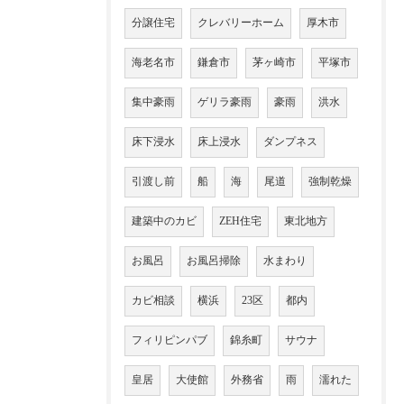
分譲住宅
クレバリーホーム
厚木市
海老名市
鎌倉市
茅ヶ崎市
平塚市
集中豪雨
ゲリラ豪雨
豪雨
洪水
床下浸水
床上浸水
ダンプネス
引渡し前
船
海
尾道
強制乾燥
建築中のカビ
ZEH住宅
東北地方
お風呂
お風呂掃除
水まわり
カビ相談
横浜
23区
都内
フィリピンパブ
錦糸町
サウナ
皇居
大使館
外務省
雨
濡れた