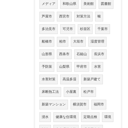
メディア
和歌山県
美術館
図書館
芦屋市
西宮市
対策方法
喉
多治見市
可児市
杉並区
千葉市
船橋市
柏市
大垣市
湿度管理
山形県
西条市
石鎚山
長浜市
予防策
山梨県
甲府市
水害
水害対策
高温多湿
新築戸建て
床断熱工法
小屋裏
松戸市
新築マンション
横須賀市
福岡市
浸水
健康な住環境
定期点検
環境