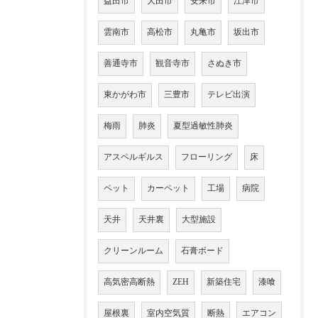
益田市
大田市
安来市
江津市
雲南市
高松市
丸亀市
坂出市
善通寺市
観音寺市
さぬき市
東かがわ市
三豊市
テレビ出演
梅雨
肺炎
夏型過敏性肺炎
アスペルギルス
フローリング
床
ペット
カーペット
工場
病院
天井
天井裏
大型施設
クリーンルーム
石膏ボード
高気密高断熱
ZEH
新築住宅
漆喰
屋根裏
室内空気質
断熱
エアコン