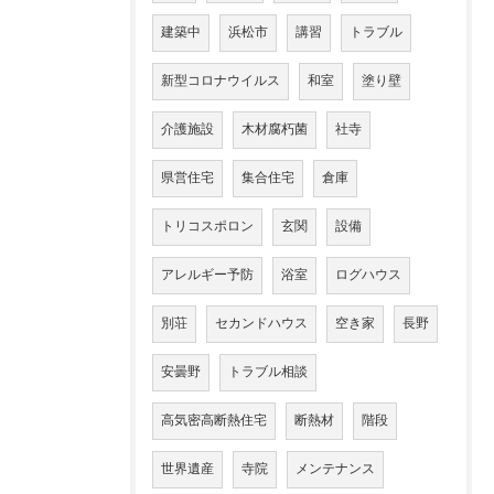
建築中
浜松市
講習
トラブル
新型コロナウイルス
和室
塗り壁
介護施設
木材腐朽菌
社寺
県営住宅
集合住宅
倉庫
トリコスポロン
玄関
設備
アレルギー予防
浴室
ログハウス
別荘
セカンドハウス
空き家
長野
安曇野
トラブル相談
高気密高断熱住宅
断熱材
階段
世界遺産
寺院
メンテナンス