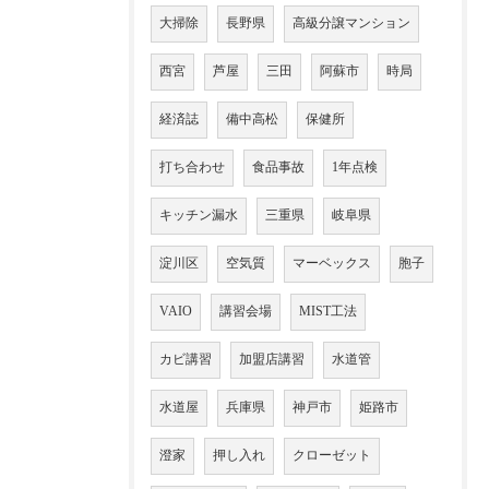
大掃除
長野県
高級分譲マンション
西宮
芦屋
三田
阿蘇市
時局
経済誌
備中高松
保健所
打ち合わせ
食品事故
1年点検
キッチン漏水
三重県
岐阜県
淀川区
空気質
マーベックス
胞子
VAIO
講習会場
MIST工法
カビ講習
加盟店講習
水道管
水道屋
兵庫県
神戸市
姫路市
澄家
押し入れ
クローゼット