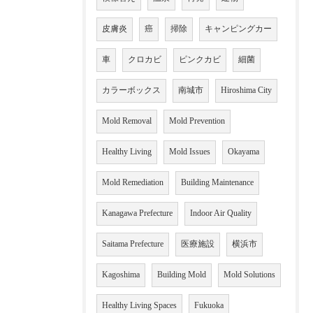
皮膚炎
癌
掃除
キャンピングカー
車
クロカビ
ピンクカビ
細菌
カラーボックス
南城市
Hiroshima City
Mold Removal
Mold Prevention
Healthy Living
Mold Issues
Okayama
Mold Remediation
Building Maintenance
Kanagawa Prefecture
Indoor Air Quality
Saitama Prefecture
医療施設
横浜市
Kagoshima
Building Mold
Mold Solutions
Healthy Living Spaces
Fukuoka