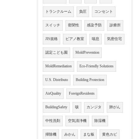
トランクルーム
負圧
コンセント
スイッチ
密閉性
感染予防
診療所
JIS規格
ピアノ教室
喘息
気密住宅
認定こども園
MoldPrevention
MoldRemediation
Eco-Friendly Solutions
U.S. Distributo
Building Protection
AirQuality
ForeignResidents
BuildingSafety
咳
カンジタ
肺がん
中性洗剤
空気清浄機
除湿機
掃除機
みかん
まな板
黄色カビ