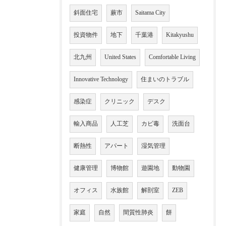
斜面住宅
蕨市
Saitama City
投資物件
地下
千葉港
Kitakyushu
北九州
United States
Comfortable Living
Innovative Technology
住まいのトラブル
感染症
クリニック
デスク
輸入商品
人工芝
カビ毒
洗面台
断熱性
アパート
湿気管理
健康管理
博物館
遊園地
動物園
オフィス
水族館
解剖室
ZEB
家庭
自然
間質性肺炎
餅