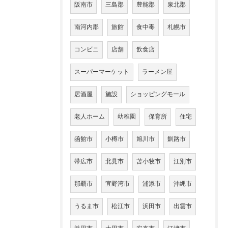
阪南市
三島郡
豊能郡
泉北郡
南河内郡
旅館
食中毒
札幌市
コンビニ
店舗
飲食店
スーパーマーケット
ラーメン屋
居酒屋
施設
ショッピングモール
老人ホーム
幼稚園
保育所
住宅
函館市
小樽市
旭川市
釧路市
帯広市
北見市
苫小牧市
江別市
那覇市
宜野湾市
浦添市
沖縄市
うるま市
松江市
浜田市
出雲市