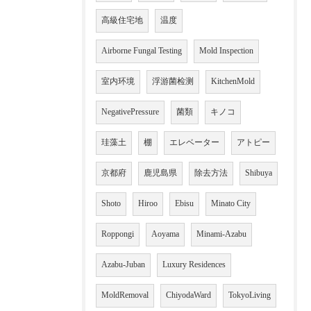
高級住宅地
温度
Airborne Fungal Testing
Mold Inspection
室内环境
浮游菌检测
KitchenMold
NegativePressure
菌類
キノコ
珪藻土
棚
エレベーター
アトピー
京都府
鹿児島県
除去方法
Shibuya
Shoto
Hiroo
Ebisu
Minato City
Roppongi
Aoyama
Minami-Azabu
Azabu-Juban
Luxury Residences
MoldRemoval
ChiyodaWard
TokyoLiving