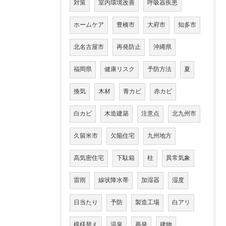
対策
室内環境改善
呼吸器疾患
ホームケア
豊橋市
大府市
知多市
北名古屋市
再発防止
沖縄県
福岡県
健康リスク
予防方法
夏
換気
木材
青カビ
赤カビ
白カビ
木造建築
注意点
北九州市
久留米市
欠陥住宅
九州地方
高気密住宅
下駄箱
柱
異常気象
雷雨
線状降水帯
加湿器
湿度
日当たり
予防
製造工場
白アリ
模様替え
温泉
再発
建物