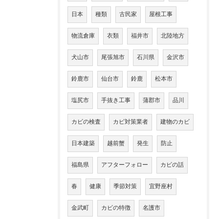
日本
種類
古民家
屋根工事
物流倉庫
衣類
福井市
北陸地方
犬山市
尾張旭市
石川県
金沢市
鈴鹿市
仙台市
鈴鹿
松本市
塩尻市
手抜き工事
蒲郡市
品川
カビの検査
カビ対策業者
建物のカビ
日本建築
越前蟹
発生
防止
福島県
アフターフォロー
カビの話
春
健康
季節対策
宜野座村
金武町
カビの特徴
名護市