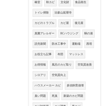
椿堂
秋カビ
文化財
食品衛生
トイレ掃除
比叡山延暦寺
カビのトラブル
カビ屋
復元屋
真菌アレルギー
RCハウジング
鞆の浦
読売新聞
防水工事中
運動場
西塔
お役立ち記事
布団
マットレス
お得情報
風呂のカビ取り
空気質改善
シロアリ
空気質向上
ハウスメーカー カビ
多頭飼育崩壊
臭い問題
死臭
新築のカビ問題