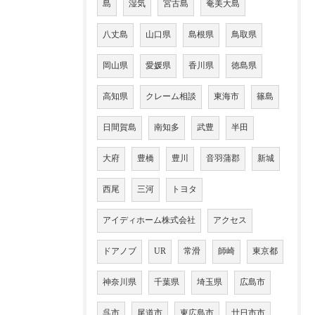
島
湿気
宮古島
奄美大島
八丈島
山口県
島根県
鳥取県
岡山県
愛媛県
香川県
徳島県
高知県
クレーム相談
東海市
篠島
日間賀島
南知多
武豊
半田
大府
豊橋
豊川
音羽蒲郡
新城
西尾
三河
トヨタ
アイディホーム株式会社
アクセス
ドアノブ
UR
常滑
師崎
東京都
神奈川県
千葉県
埼玉県
広島市
呉市
尾道市
東広島市
廿日市市