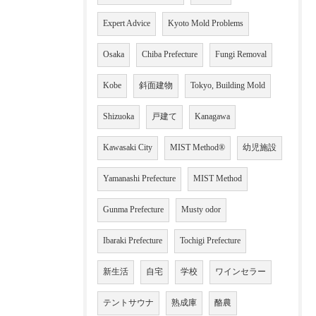
Expert Advice
Kyoto Mold Problems
Osaka
Chiba Prefecture
Fungi Removal
Kobe
斜面建物
Tokyo, Building Mold
Shizuoka
戸建て
Kanagawa
Kawasaki City
MIST Method®
幼児施設
Yamanashi Prefecture
MIST Method
Gunma Prefecture
Musty odor
Ibaraki Prefecture
Tochigi Prefecture
新生活
自宅
学校
ワインセラー
テントサウナ
熟成庫
酪農