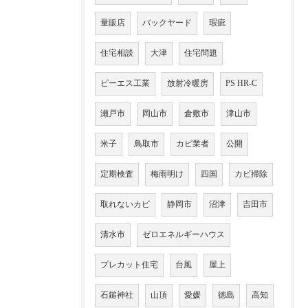
量販店
バックヤード
瑕疵
住宅相談
大津
住宅問題
ピーエス工業
放射冷暖房
PS HR-C
瀬戸市
岡山市
倉敷市
津山市
米子
鳥取市
カビ業者
公開
定期検査
梅雨明け
四国
カビ掃除
取れないカビ
静岡市
沼津
吉田市
清水市
ゼロエネルギーハウス
プレカット住宅
台風
屋上
石鎚神社
山頂
愛媛
徳島
高知