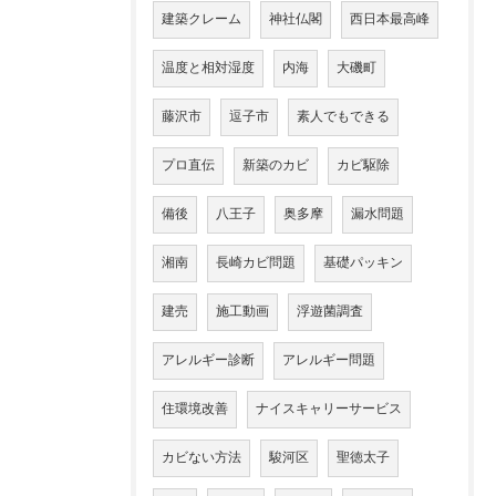
建築クレーム
神社仏閣
西日本最高峰
温度と相対湿度
内海
大磯町
藤沢市
逗子市
素人でもできる
プロ直伝
新築のカビ
カビ駆除
備後
八王子
奥多摩
漏水問題
湘南
長崎カビ問題
基礎パッキン
建売
施工動画
浮遊菌調査
アレルギー診断
アレルギー問題
住環境改善
ナイスキャリーサービス
カビない方法
駿河区
聖徳太子