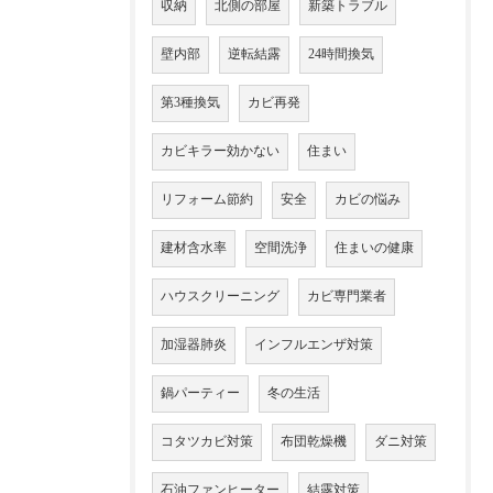
収納
北側の部屋
新築トラブル
壁内部
逆転結露
24時間換気
第3種換気
カビ再発
カビキラー効かない
住まい
リフォーム節約
安全
カビの悩み
建材含水率
空間洗浄
住まいの健康
ハウスクリーニング
カビ専門業者
加湿器肺炎
インフルエンザ対策
鍋パーティー
冬の生活
コタツカビ対策
布団乾燥機
ダニ対策
石油ファンヒーター
結露対策