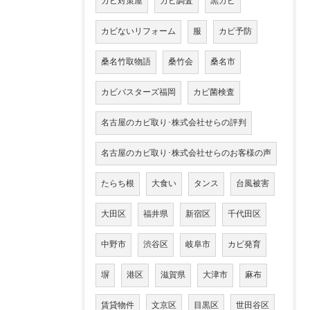
カビ対策屋
カビ調査
黒カビ
カビないリフォーム
服
カビ予防
桑名竹取物語
桑竹会
桑名市
カビバスターズ福岡
カビ菌検査
名古屋のカビ取り･株式会社せらの評判
名古屋のカビ取り･株式会社せらのお客様の声
たらち根
大食い
タンス
台風被害
大田区
福井県
新宿区
千代田区
中野市
渋谷区
岐阜市
カビ発育
塀
港区
滋賀県
大津市
麻布
賃貸物件
文京区
目黒区
世田谷区