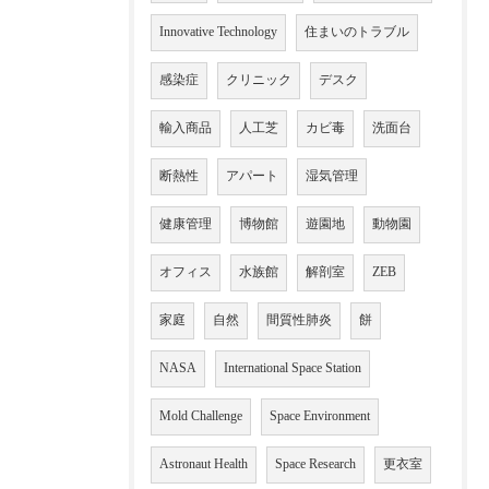
Innovative Technology
住まいのトラブル
感染症
クリニック
デスク
輸入商品
人工芝
カビ毒
洗面台
断熱性
アパート
湿気管理
健康管理
博物館
遊園地
動物園
オフィス
水族館
解剖室
ZEB
家庭
自然
間質性肺炎
餅
NASA
International Space Station
Mold Challenge
Space Environment
Astronaut Health
Space Research
更衣室