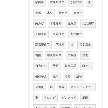
福岡県
健康リスク
予防方法
夏
換気
木材
青カビ
赤カビ
白カビ
木造建築
注意点
北九州市
久留米市
欠陥住宅
九州地方
高気密住宅
下駄箱
柱
異常気象
雷雨
線状降水帯
加湿器
湿度
日当たり
予防
製造工場
白アリ
模様替え
温泉
再発
建物
皮膚炎
癌
掃除
キャンピングカー
車
クロカビ
ピンクカビ
細菌