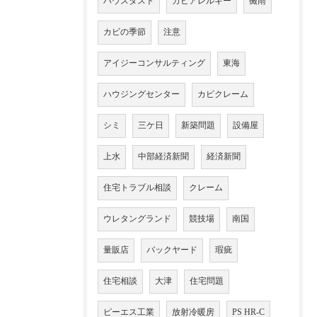
ハウスダスト
カビアレルギー
黴雨
カビの季節
注意
アイジーコンサルティング
東海
ハウジングセンター
カビクレーム
シミ
三ケ日
新築問題
設備屋
上水
中部経済新聞
経済新聞
住宅トラブル相談
クレーム
ウレタングランド
競技場
南国
量販店
バックヤード
瑕疵
住宅相談
大津
住宅問題
ピーエス工業
放射冷暖房
PS HR-C