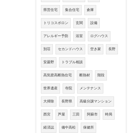
県営住宅
集合住宅
倉庫
トリコスポロン
玄関
設備
アレルギー予防
浴室
ログハウス
別荘
セカンドハウス
空き家
長野
安曇野
トラブル相談
高気密高断熱住宅
断熱材
階段
世界遺産
寺院
メンテナンス
大掃除
長野県
高級分譲マンション
西宮
芦屋
三田
阿蘇市
時局
経済誌
備中高松
保健所