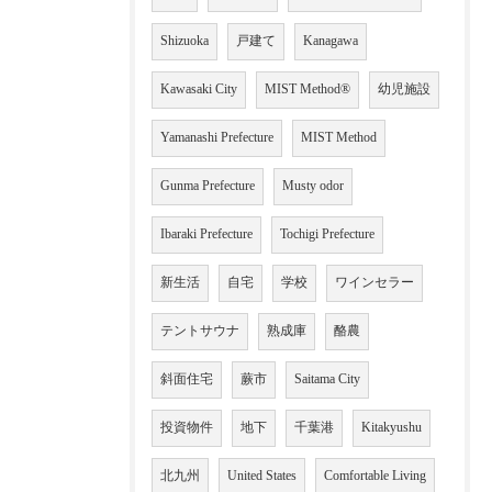
Shizuoka
戸建て
Kanagawa
Kawasaki City
MIST Method®
幼児施設
Yamanashi Prefecture
MIST Method
Gunma Prefecture
Musty odor
Ibaraki Prefecture
Tochigi Prefecture
新生活
自宅
学校
ワインセラー
テントサウナ
熟成庫
酪農
斜面住宅
蕨市
Saitama City
投資物件
地下
千葉港
Kitakyushu
北九州
United States
Comfortable Living