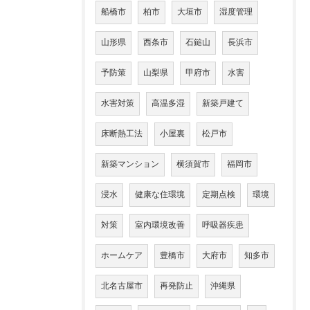
船橋市
柏市
大垣市
湿度管理
山形県
西条市
石鎚山
長浜市
予防策
山梨県
甲府市
水害
水害対策
高温多湿
新築戸建て
床断熱工法
小屋裏
松戸市
新築マンション
横須賀市
福岡市
浸水
健康な住環境
定期点検
環境
対策
室内環境改善
呼吸器疾患
ホームケア
豊橋市
大府市
知多市
北名古屋市
再発防止
沖縄県