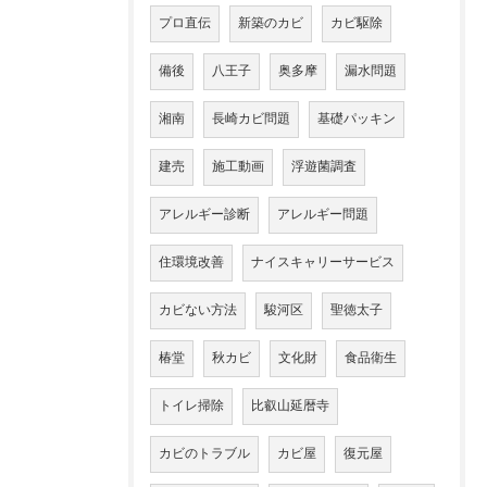
プロ直伝
新築のカビ
カビ駆除
備後
八王子
奥多摩
漏水問題
湘南
長崎カビ問題
基礎パッキン
建売
施工動画
浮遊菌調査
アレルギー診断
アレルギー問題
住環境改善
ナイスキャリーサービス
カビない方法
駿河区
聖徳太子
椿堂
秋カビ
文化財
食品衛生
トイレ掃除
比叡山延暦寺
カビのトラブル
カビ屋
復元屋