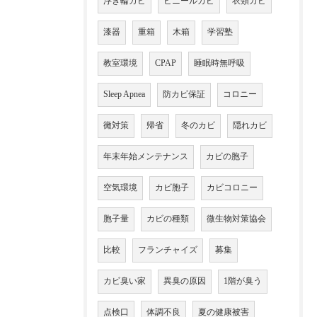
浮き輪カビ
ビニールカビ
衣類カビ
漆器
重箱
木箱
学習塾
教室環境
CPAP
睡眠時無呼吸
Sleep Apnea
防カビ保証
コロニー
黴対策
帰省
冬のカビ
隠れカビ
年末年始メンテナンス
カビの胞子
空気環境
カビ胞子
カビコロニー
胞子量
カビの種類
微生物対策協会
比較
フランチャイズ
募集
カビ臭い家
異臭の原因
1階が臭う
点検口
体調不良
夏の健康被害