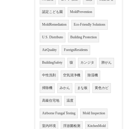
認定こども園
MoldPrevention
MoldRemediation
Eco-Friendly Solutions
U.S. Distributo
Building Protection
AirQuality
ForeignResidents
BuildingSafety
咳
カンジタ
肺がん
中性洗剤
空気清浄機
除湿機
掃除機
みかん
まな板
黄色カビ
高級住宅地
温度
Airborne Fungal Testing
Mold Inspection
室内环境
浮游菌检测
KitchenMold