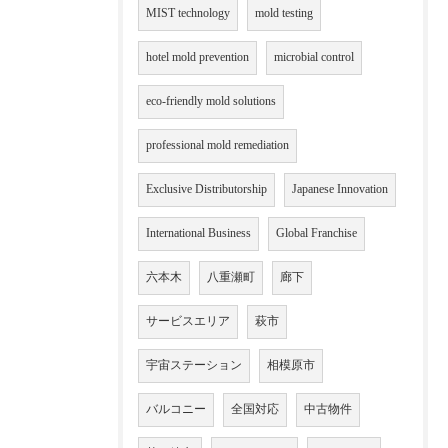
MIST technology
mold testing
hotel mold prevention
microbial control
eco-friendly mold solutions
professional mold remediation
Exclusive Distributorship
Japanese Innovation
International Business
Global Franchise
六本木
八重瀬町
廊下
サービスエリア
萩市
宇宙ステーション
相模原市
バルコニー
全国対応
中古物件