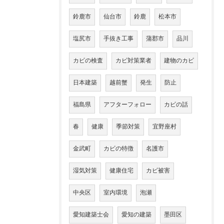
鈴鹿市
仙台市
鈴鹿
松本市
塩尻市
手抜き工事
蒲郡市
品川
カビの検査
カビ対策業者
建物のカビ
日本建築
越前蟹
発生
防止
福島県
アフターフォロー
カビの話
春
健康
季節対策
宜野座村
金武町
カビの特徴
名護市
湿気対策
健康住宅
カビ被害
中央区
室内環境
泡瀬
愛知建築士会
愛知の建築
墨田区