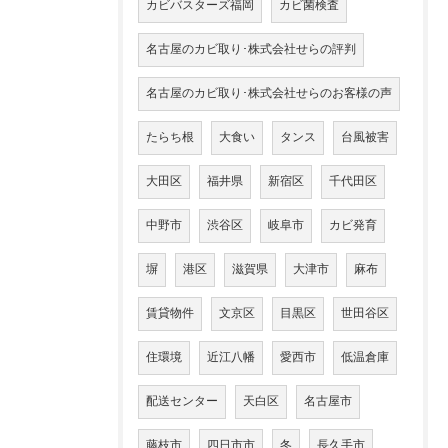
カビバスターズ福岡
カビ菌検査
名古屋のカビ取り･株式会社せらの評判
名古屋のカビ取り･株式会社せらのお客様の声
たらち根
大食い
タンス
台風被害
大田区
福井県
新宿区
千代田区
中野市
渋谷区
岐阜市
カビ発育
塀
港区
滋賀県
大津市
麻布
賃貸物件
文京区
目黒区
世田谷区
住環境
近江八幡
愛西市
低温倉庫
配送センター
天白区
名古屋市
藤枝市
四日市市
冬
長久手市