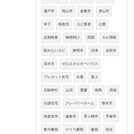
瀬戸市
岡山市
倉敷市
津山市
米子
鳥取市
カビ業者
公開
定期検査
梅雨明け
四国
カビ掃除
取れないカビ
静岡市
沼津
吉田市
清水市
ゼロエネルギーハウス
プレカット住宅
台風
屋上
石鎚神社
山頂
愛媛
徳島
高知
分譲住宅
クレバリーホーム
厚木市
海老名市
鎌倉市
茅ヶ崎市
平塚市
集中豪雨
ゲリラ豪雨
豪雨
洪水