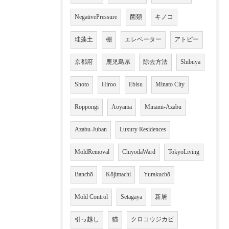
NegativePressure
菌類
キノコ
珪藻土
棚
エレベーター
アトピー
京都府
鹿児島県
除去方法
Shibuya
Shoto
Hiroo
Ebisu
Minato City
Roppongi
Aoyama
Minami-Azabu
Azabu-Juban
Luxury Residences
MoldRemoval
ChiyodaWard
TokyoLiving
Banchō
Kōjimachi
Yurakuchō
Mold Control
Setagaya
新居
引っ越し
猫
クロコウジカビ