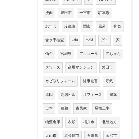
洗面
豊田市
一宮市
駐車場
忘年会
冷蔵庫
関市
風呂
抱負
含水率検査
kabi
mold
ダニ
家
仙台
宮城県
アルコール
赤ちゃん
タワーズ
高層マンション
磐田市
カビ取リフォーム
健康被害
寒気
原因
高層ビル
オフィース
建築
日本
種類
古民家
屋根工事
物流倉庫
衣類
福井市
北陸地方
犬山市
尾張旭市
石川県
金沢市