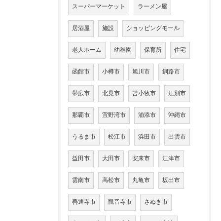
スーパーマーケット
ラーメン屋
居酒屋
施設
ショッピングモール
老人ホーム
幼稚園
保育所
住宅
函館市
小樽市
旭川市
釧路市
帯広市
北見市
苫小牧市
江別市
那覇市
宜野湾市
浦添市
沖縄市
うるま市
松江市
浜田市
出雲市
益田市
大田市
安来市
江津市
雲南市
高松市
丸亀市
坂出市
善通寺市
観音寺市
さぬき市