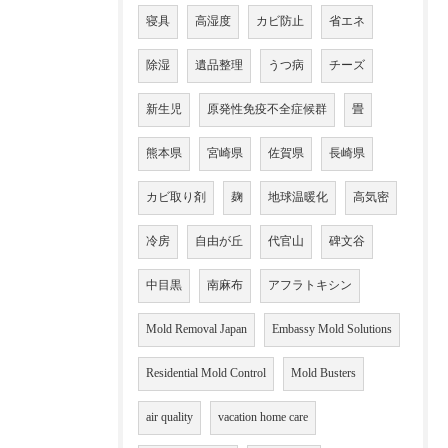
寝具
高湿度
カビ防止
省エネ
除湿
遺品整理
うつ病
チーズ
新生児
原発性免疫不全症候群
畳
熊本県
宮崎県
佐賀県
長崎県
カビ取り剤
麹
地球温暖化
高気密
冷房
自由が丘
代官山
碑文谷
中目黒
南麻布
アフラトキシン
Mold Removal Japan
Embassy Mold Solutions
Residential Mold Control
Mold Busters
air quality
vacation home care