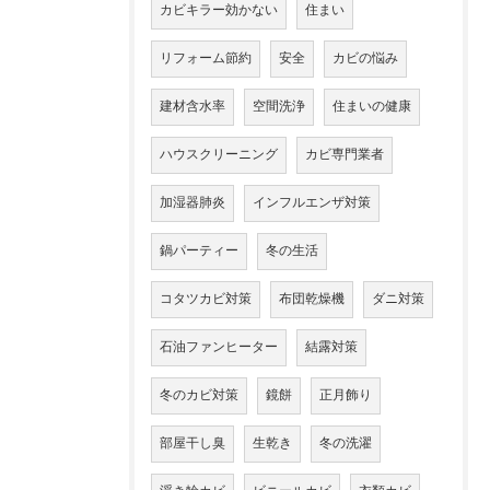
カビキラー効かない
住まい
リフォーム節約
安全
カビの悩み
建材含水率
空間洗浄
住まいの健康
ハウスクリーニング
カビ専門業者
加湿器肺炎
インフルエンザ対策
鍋パーティー
冬の生活
コタツカビ対策
布団乾燥機
ダニ対策
石油ファンヒーター
結露対策
冬のカビ対策
鏡餅
正月飾り
部屋干し臭
生乾き
冬の洗濯