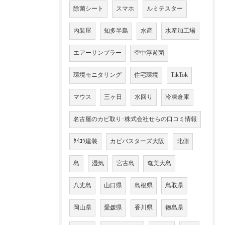
除菌シート
スマホ
ルミテスター
内装屋
知多半島
水産
水産加工場
エアーサンプラー
空中浮遊菌
環境モニタリング
住宅環境
TikTok
マウス
三ヶ日
水回り
冷凍倉庫
名古屋のカビ取り･株式会社せらの口コミ情報
ﾀｲｺｳ建装
カビバスターズ大阪
北側
島
湿気
宮古島
奄美大島
八丈島
山口県
島根県
鳥取県
岡山県
愛媛県
香川県
徳島県