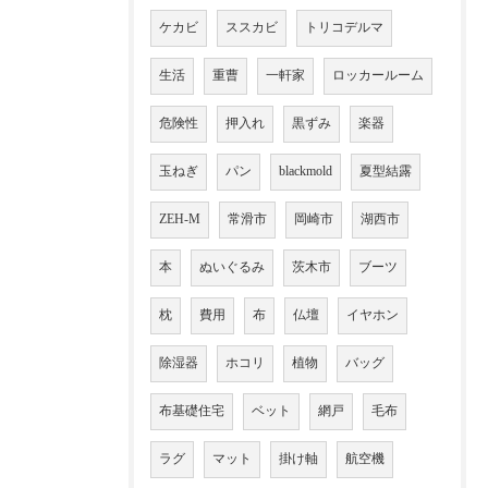
ケカビ
ススカビ
トリコデルマ
生活
重曹
一軒家
ロッカールーム
危険性
押入れ
黒ずみ
楽器
玉ねぎ
パン
blackmold
夏型結露
ZEH-M
常滑市
岡崎市
湖西市
本
ぬいぐるみ
茨木市
ブーツ
枕
費用
布
仏壇
イヤホン
除湿器
ホコリ
植物
バッグ
布基礎住宅
ベット
網戸
毛布
ラグ
マット
掛け軸
航空機