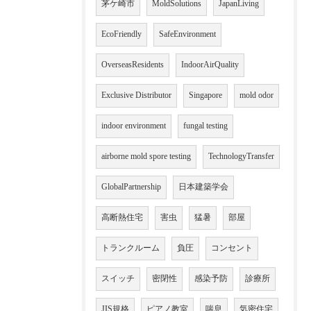
茅ケ崎市
MoldSolutions
JapanLiving
EcoFriendly
SafeEnvironment
OverseasResidents
IndoorAirQuality
Exclusive Distributor
Singapore
mold odor
indoor environment
fungal testing
airborne mold spore testing
TechnologyTransfer
GlobalPartnership
日本建築学会
高断熱住宅
害虫
猛暑
部屋
トランクルーム
負圧
コンセント
スイッチ
密閉性
感染予防
診療所
JIS規格
ピアノ教室
喘息
気密住宅