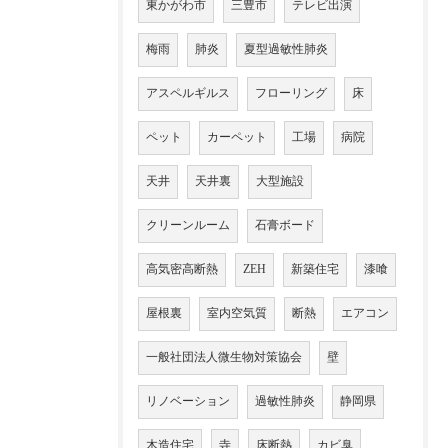
東かがわ市
三豊市
テレビ出演
梅雨
肺炎
夏型過敏性肺炎
アスペルギルス
フローリング
床
ペット
カーペット
工場
病院
天井
天井裏
大型施設
クリーンルーム
石膏ボード
高気密高断熱
ZEH
新築住宅
漆喰
屋根裏
室内空気質
断熱
エアコン
一般社団法人微生物対策協会
壁
リノベーション
過敏性肺炎
静岡県
木造住宅
寺
床断熱
カビ臭