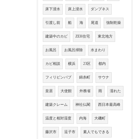
床下浸水
床上浸水
ダンプネス
引渡し前
船
海
尾道
強制乾燥
建築中のカビ
ZEH住宅
東北地方
お風呂
お風呂掃除
水まわり
カビ相談
横浜
23区
都内
フィリピンパブ
錦糸町
サウナ
皇居
大使館
外務省
雨
濡れた
建築クレーム
神社仏閣
西日本最高峰
温度と相対湿度
内海
大磯町
藤沢市
逗子市
素人でもできる