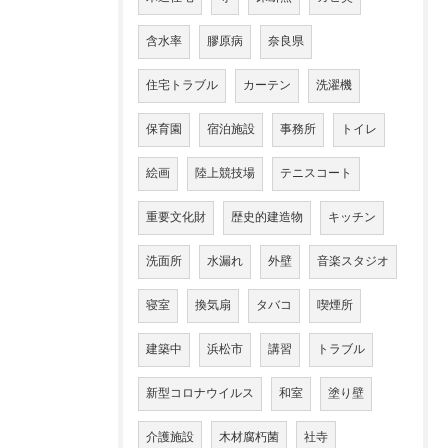
含水率
膠原病
奈良県
住宅トラブル
カーテン
洗濯機
保育園
宿泊施設
事務所
トイレ
絵画
陸上競技場
テニスコート
重要文化財
歴史的建造物
キッチン
洗面所
水漏れ
外壁
音楽スタジオ
寝室
換気扇
タバコ
喫煙所
建築中
浜松市
講習
トラブル
新型コロナウイルス
和室
塗り壁
介護施設
木材腐朽菌
社寺