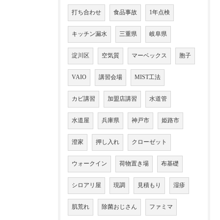
打ち合わせ
食品事故
1年点検
キッチン漏水
三重県
岐阜県
淀川区
空気質
マーベックス
胞子
VAIO
講習会場
MIST工法
カビ講習
加盟店講習
水道管
水道屋
兵庫県
神戸市
姫路市
澄家
押し入れ
クローゼット
ウォークイン
荷物置き場
布基礎
シロアリ屋
現調
見積もり
湿疹
肌荒れ
除菌おじさん
ファミマ