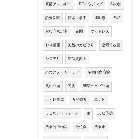
真菌アレルギー
RCハウジング
鞆の浦
読売新聞
防水工事中
運動場
西塔
お役立ち記事
布団
マットレス
お得情報
風呂のカビ取り
空気質改善
シロアリ
空気質向上
ハウスメーカー カビ
多頭飼育崩壊
臭い問題
死臭
新築のカビ問題
カビ対策屋
カビ調査
黒カビ
カビないリフォーム
服
カビ予防
桑名竹取物語
桑竹会
桑名市