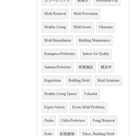
カラーボックス
南城市
Hiroshima City
Mold Removal
Mold Prevention
Healthy Living
Mold Issues
Okayama
Mold Remediation
Building Maintenance
Kanagawa Prefecture
Indoor Air Quality
Saitama Prefecture
医療施設
横浜市
Kagoshima
Building Mold
Mold Solutions
Healthy Living Spaces
Fukuoka
Expert Advice
Kyoto Mold Problems
Osaka
Chiba Prefecture
Fungi Removal
Kobe
斜面建物
Tokyo, Building Mold