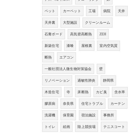
ペット
カーペット
工場
病院
天井
天井裏
大型施設
クリーンルーム
石膏ボード
高気密高断熱
ZEH
新築住宅
漆喰
屋根裏
室内空気質
断熱
エアコン
一般社団法人微生物対策協会
壁
リノベーション
過敏性肺炎
静岡県
木造住宅
寺
床断熱
カビ臭
含水率
膠原病
奈良県
住宅トラブル
カーテン
洗濯機
保育園
宿泊施設
事務所
トイレ
絵画
陸上競技場
テニスコート