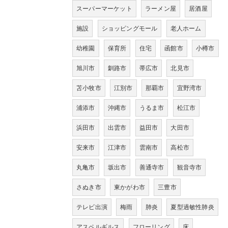
スーパーマーケット
ラーメン屋
居酒屋
施設
ショッピングモール
老人ホーム
幼稚園
保育所
住宅
函館市
小樽市
旭川市
釧路市
帯広市
北見市
苫小牧市
江別市
那覇市
宜野湾市
浦添市
沖縄市
うるま市
松江市
浜田市
出雲市
益田市
大田市
安来市
江津市
雲南市
高松市
丸亀市
坂出市
善通寺市
観音寺市
さぬき市
東かがわ市
三豊市
テレビ出演
梅雨
肺炎
夏型過敏性肺炎
アスペルギルス
フローリング
床