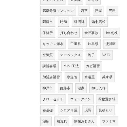
高級分譲マンション
西宮
芦屋
三田
阿蘇市
時局
経済誌
備中高松
保健所
打ち合わせ
食品事故
1年点検
キッチン漏水
三重県
岐阜県
淀川区
空気質
マーベックス
胞子
VAIO
講習会場
MIST工法
カビ講習
加盟店講習
水道管
水道屋
兵庫県
神戸市
姫路市
澄家
押し入れ
クローゼット
ウォークイン
荷物置き場
布基礎
シロアリ屋
現調
見積もり
湿疹
肌荒れ
除菌おじさん
ファミマ