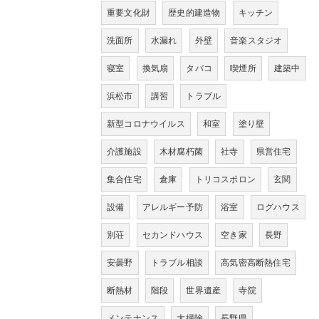
重要文化財
歴史的建造物
キッチン
洗面所
水漏れ
外壁
音楽スタジオ
寝室
換気扇
タバコ
喫煙所
建築中
浜松市
講習
トラブル
新型コロナウイルス
和室
塗り壁
介護施設
木材腐朽菌
社寺
県営住宅
集合住宅
倉庫
トリコスポロン
玄関
設備
アレルギー予防
浴室
ログハウス
別荘
セカンドハウス
空き家
長野
安曇野
トラブル相談
高気密高断熱住宅
断熱材
階段
世界遺産
寺院
メンテナンス
大掃除
長野県