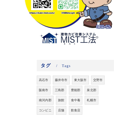
タグ
Tags
高石市
藤井寺市
東大阪市
交野市
阪南市
三島郡
豊能郡
泉北郡
南河内郡
旅館
食中毒
札幌市
コンビニ
店舗
飲食店