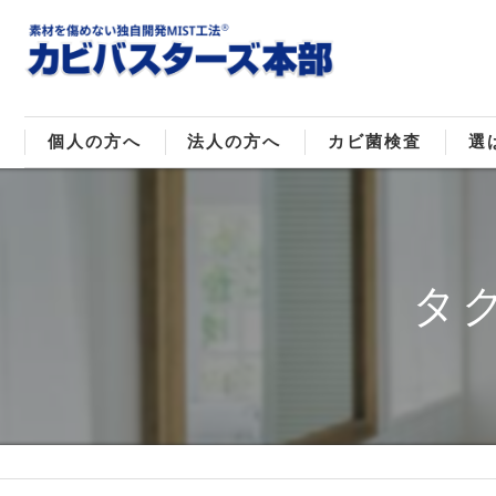
個人の方へ
法人の方へ
カビ菌検査
選
戸建てのカビ取り
販売住宅のカビ取り
カビ菌種類
MI
マンションのカビ取り
倉庫･工場のカビ取り
ご
タ
店舗のカビ取り
介護施設のカビ取り
レジャー施設のカビ取り
大浴場･ホテルのカビ取り