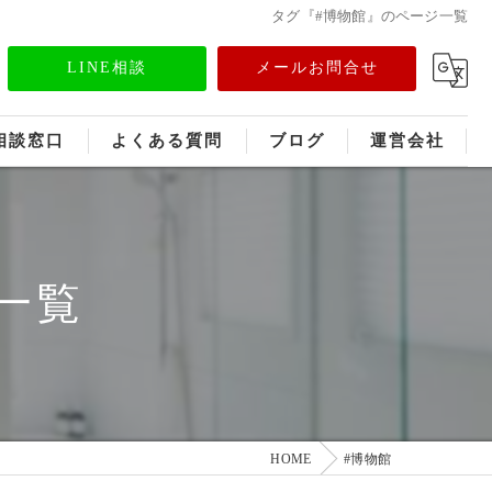
タグ『#博物館』のページ一覧
LINE相談
メールお問合せ
相談窓口
よくある質問
ブログ
運営会社
フランチャイズ募集
メディア情報
一覧
HOME
#博物館