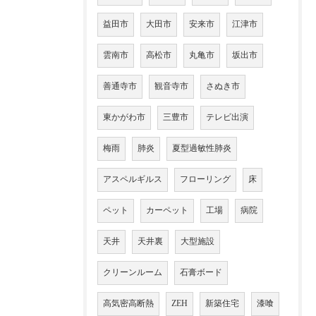
益田市
大田市
安来市
江津市
雲南市
高松市
丸亀市
坂出市
善通寺市
観音寺市
さぬき市
東かがわ市
三豊市
テレビ出演
梅雨
肺炎
夏型過敏性肺炎
アスペルギルス
フローリング
床
ペット
カーペット
工場
病院
天井
天井裏
大型施設
クリーンルーム
石膏ボード
高気密高断熱
ZEH
新築住宅
漆喰