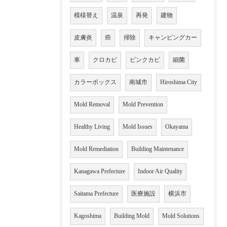
模様替え
温泉
再発
建物
皮膚炎
癌
掃除
キャンピングカー
車
クロカビ
ピンクカビ
細菌
カラーボックス
南城市
Hiroshima City
Mold Removal
Mold Prevention
Healthy Living
Mold Issues
Okayama
Mold Remediation
Building Maintenance
Kanagawa Prefecture
Indoor Air Quality
Saitama Prefecture
医療施設
横浜市
Kagoshima
Building Mold
Mold Solutions