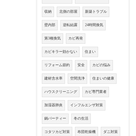
収納
北側の部屋
新築トラブル
壁内部
逆転結露
24時間換気
第3種換気
カビ再発
カビキラー効かない
住まい
リフォーム節約
安全
カビの悩み
建材含水率
空間洗浄
住まいの健康
ハウスクリーニング
カビ専門業者
加湿器肺炎
インフルエンザ対策
鍋パーティー
冬の生活
コタツカビ対策
布団乾燥機
ダニ対策