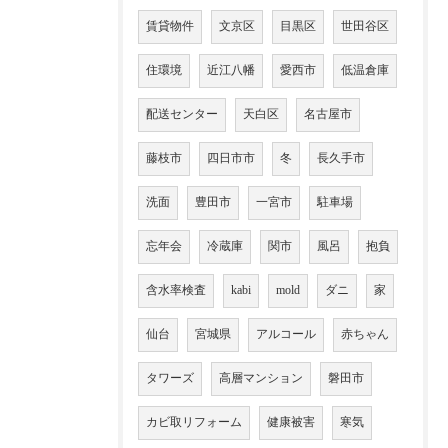
賃貸物件
文京区
目黒区
世田谷区
住環境
近江八幡
愛西市
低温倉庫
配送センター
天白区
名古屋市
藤枝市
四日市市
冬
長久手市
洗面
豊田市
一宮市
駐車場
忘年会
冷蔵庫
関市
風呂
抱負
含水率検査
kabi
mold
ダニ
家
仙台
宮城県
アルコール
赤ちゃん
タワーズ
高層マンション
磐田市
カビ取リフォーム
健康被害
寒気