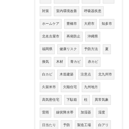
対策
室内環境改善
呼吸器疾患
ホームケア
豊橋市
大府市
知多市
北名古屋市
再発防止
沖縄県
福岡県
健康リスク
予防方法
夏
換気
木材
青カビ
赤カビ
白カビ
木造建築
注意点
北九州市
久留米市
欠陥住宅
九州地方
高気密住宅
下駄箱
柱
異常気象
雷雨
線状降水帯
加湿器
湿度
日当たり
予防
製造工場
白アリ