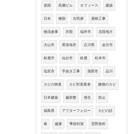
原因
高層ビル
オフィース
建築
日本
種類
古民家
屋根工事
物流倉庫
衣類
福井市
北陸地方
犬山市
尾張旭市
石川県
金沢市
鈴鹿市
仙台市
鈴鹿
松本市
塩尻市
手抜き工事
蒲郡市
品川
カビの検査
カビ対策業者
建物のカビ
日本建築
越前蟹
発生
防止
福島県
アフターフォロー
カビの話
春
健康
季節対策
宜野座村