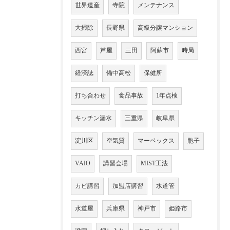
世界遺産
寺院
メンテナンス
大掃除
長野県
高級分譲マンション
西宮
芦屋
三田
阿蘇市
時局
経済誌
備中高松
保健所
打ち合わせ
食品事故
1年点検
キッチン漏水
三重県
岐阜県
淀川区
空気質
マーベックス
胞子
VAIO
講習会場
MIST工法
カビ講習
加盟店講習
水道管
水道屋
兵庫県
神戸市
姫路市