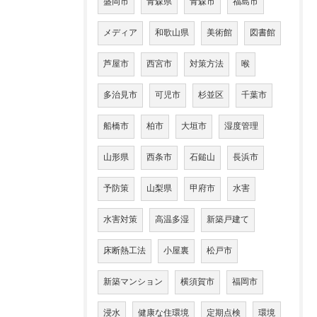
盛岡市
青森県
青森市
福島市
メディア
和歌山県
美術館
図書館
芦屋市
西宮市
対策方法
喉
多治見市
可児市
杉並区
千葉市
船橋市
柏市
大垣市
湿度管理
山形県
西条市
石鎚山
長浜市
予防策
山梨県
甲府市
水害
水害対策
高温多湿
新築戸建て
床断熱工法
小屋裏
松戸市
新築マンション
横須賀市
福岡市
浸水
健康な住環境
定期点検
環境