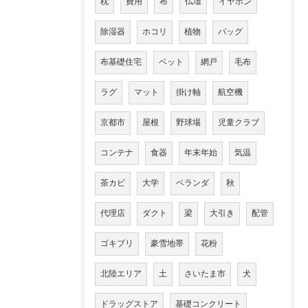
枕
費用
布
仏壇
イヤホン
除湿器
ホコリ
植物
バッグ
布基礎住宅
ベット
網戸
毛布
ラグ
マット
掛け軸
航空機
京都市
屋根
野球場
児童クラブ
コンテナ
食器
年末年始
気温
茶カビ
大学
ベランダ
秋
代理店
ダクト
梁
大引き
配管
ゴキブリ
豪雪地帯
花粉
北陸エリア
土
さいたま市
犬
ドラッグストア
基礎コンクリート