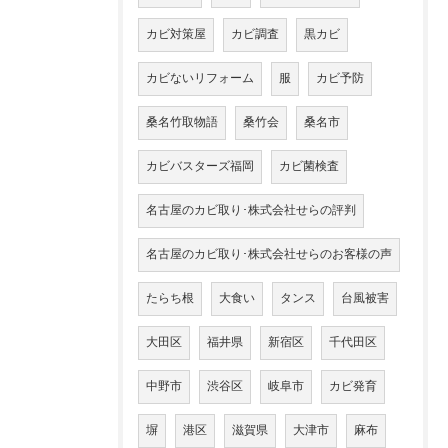
カビ対策屋
カビ調査
黒カビ
カビないリフォーム
服
カビ予防
桑名竹取物語
桑竹会
桑名市
カビバスターズ福岡
カビ菌検査
名古屋のカビ取り･株式会社せらの評判
名古屋のカビ取り･株式会社せらのお客様の声
たらち根
大食い
タンス
台風被害
大田区
福井県
新宿区
千代田区
中野市
渋谷区
岐阜市
カビ発育
塀
港区
滋賀県
大津市
麻布