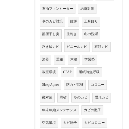
石油ファンヒーター
結露対策
冬のカビ対策
鏡餅
正月飾り
部屋干し臭
生乾き
冬の洗濯
浮き輪カビ
ビニールカビ
衣類カビ
漆器
重箱
木箱
学習塾
教室環境
CPAP
睡眠時無呼吸
Sleep Apnea
防カビ保証
コロニー
黴対策
帰省
冬のカビ
隠れカビ
年末年始メンテナンス
カビの胞子
空気環境
カビ胞子
カビコロニー