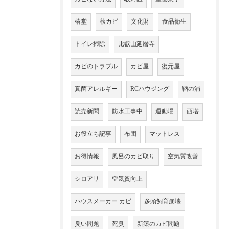
椿堂
秋カビ
文化財
食品衛生
トイレ掃除
比叡山延暦寺
カビのトラブル
カビ屋
復元屋
真菌アレルギー
RCハウジング
鞆の浦
読売新聞
防水工事中
運動場
西塔
お役立ち記事
布団
マットレス
お得情報
風呂のカビ取り
空気質改善
シロアリ
空気質向上
ハウスメーカー カビ
多頭飼育崩壊
臭い問題
死臭
新築のカビ問題