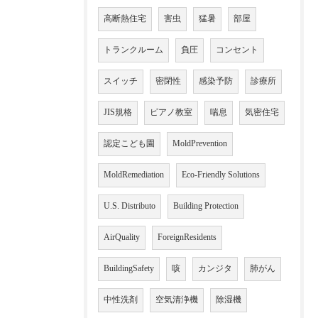
高断熱住宅
害虫
猛暑
部屋
トランクルーム
負圧
コンセント
スイッチ
密閉性
感染予防
診療所
JIS規格
ピアノ教室
喘息
気密住宅
認定こども園
MoldPrevention
MoldRemediation
Eco-Friendly Solutions
U.S. Distributo
Building Protection
AirQuality
ForeignResidents
BuildingSafety
咳
カンジタ
肺がん
中性洗剤
空気清浄機
除湿機