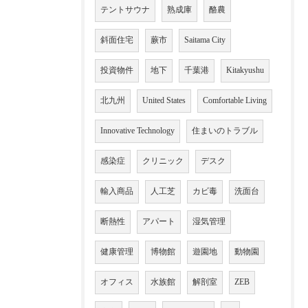
テントサウナ
熟成庫
酪農
斜面住宅
蕨市
Saitama City
投資物件
地下
千葉港
Kitakyushu
北九州
United States
Comfortable Living
Innovative Technology
住まいのトラブル
感染症
クリニック
デスク
輸入商品
人工芝
カビ毒
洗面台
断熱性
アパート
湿気管理
健康管理
博物館
遊園地
動物園
オフィス
水族館
解剖室
ZEB