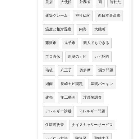
皇居
大使館
外務省
雨
濡れた
建築クレーム
神社仏閣
西日本最高峰
温度と相対湿度
内海
大磯町
藤沢市
逗子市
素人でもできる
プロ直伝
新築のカビ
カビ駆除
備後
八王子
奥多摩
漏水問題
湘南
長崎カビ問題
基礎パッキン
建売
施工動画
浮遊菌調査
アレルギー診断
アレルギー問題
住環境改善
ナイスキャリーサービス
カビない方法
駿河区
聖徳太子