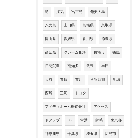
島
湿気
宮古島
奄美大島
八丈島
山口県
島根県
鳥取県
岡山県
愛媛県
香川県
徳島県
高知県
クレーム相談
東海市
篠島
日間賀島
南知多
武豊
半田
大府
豊橋
豊川
音羽蒲郡
新城
西尾
三河
トヨタ
アイディホーム株式会社
アクセス
ドアノブ
UR
常滑
師崎
東京都
神奈川県
千葉県
埼玉県
広島市