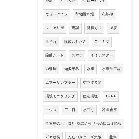
澄家
押し入れ
クローゼット
ウォークイン
荷物置き場
布基礎
シロアリ屋
現調
見積もり
湿疹
肌荒れ
除菌おじさん
ファミマ
除菌シート
スマホ
ルミテスター
内装屋
知多半島
水産
水産加工場
エアーサンプラー
空中浮遊菌
環境モニタリング
住宅環境
TikTok
マウス
三ヶ日
水回り
冷凍倉庫
名古屋のカビ取り･株式会社せらの口コミ情報
ﾀｲｺｳ建装
カビバスターズ大阪
北側