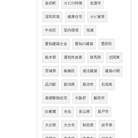
金武町
カビの特徴
名護市
湿気対策
健康住宅
カビ被害
中央区
室内環境
泡瀬
愛知建築士会
愛知の建築
墨田区
栃木県
通気性改善
群馬県
北関東
茨城県
板橋区
違法建築
建築の闇
品川駅
新潟県
新潟市
石垣島
基礎断熱住宅
大阪府
飯田市
白癬菌
水虫
富山県
坂戸市
大分県
大分市
秋田県
岩手県