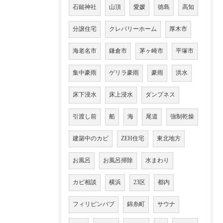
石鎚神社
山頂
愛媛
徳島
高知
分譲住宅
クレバリーホーム
厚木市
海老名市
鎌倉市
茅ヶ崎市
平塚市
集中豪雨
ゲリラ豪雨
豪雨
洪水
床下浸水
床上浸水
ダンプネス
引渡し前
船
海
尾道
強制乾燥
建築中のカビ
ZEH住宅
東北地方
お風呂
お風呂掃除
水まわり
カビ相談
横浜
23区
都内
フィリピンパブ
錦糸町
サウナ