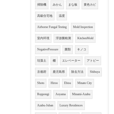
掃除機
みかん
まな板
黄色カビ
高級住宅地
温度
Airborne Fungal Testing
Mold Inspection
室内环境
浮游菌检测
KitchenMold
NegativePressure
菌類
キノコ
珪藻土
棚
エレベーター
アトピー
京都府
鹿児島県
除去方法
Shibuya
Shoto
Hiroo
Ebisu
Minato City
Roppongi
Aoyama
Minami-Azabu
Azabu-Juban
Luxury Residences