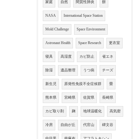
家庭
自然
間質性肺炎
餅
NASA
International Space Station
Mold Challenge
Space Environment
Astronaut Health
Space Research
更衣室
寝具
高湿度
カビ防止
省エネ
除湿
遺品整理
うつ病
チーズ
新生児
原発性免疫不全症候群
畳
熊本県
宮崎県
佐賀県
長崎県
カビ取り剤
麹
地球温暖化
高気密
冷房
自由が丘
代官山
碑文谷
中目黒
南麻布
アフラトキシン