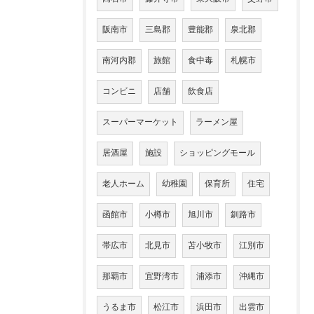
阪南市
三島郡
豊能郡
泉北郡
南河内郡
旅館
食中毒
札幌市
コンビニ
店舗
飲食店
スーパーマーケット
ラーメン屋
居酒屋
施設
ショッピングモール
老人ホーム
幼稚園
保育所
住宅
函館市
小樽市
旭川市
釧路市
帯広市
北見市
苫小牧市
江別市
那覇市
宜野湾市
浦添市
沖縄市
うるま市
松江市
浜田市
出雲市