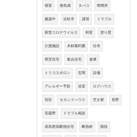
寝室
換気扇
タバコ
喫煙所
建築中
浜松市
講習
トラブル
新型コロナウイルス
和室
塗り壁
介護施設
木材腐朽菌
社寺
県営住宅
集合住宅
倉庫
トリコスポロン
玄関
設備
アレルギー予防
浴室
ログハウス
別荘
セカンドハウス
空き家
長野
安曇野
トラブル相談
高気密高断熱住宅
断熱材
階段