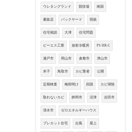
ウレタングランド
競技場
南国
量販店
バックヤード
瑕疵
住宅相談
大津
住宅問題
ピーエス工業
放射冷暖房
PS HR-C
瀬戸市
岡山市
倉敷市
津山市
米子
鳥取市
カビ業者
公開
定期検査
梅雨明け
四国
カビ掃除
取れないカビ
静岡市
沼津
吉田市
清水市
ゼロエネルギーハウス
プレカット住宅
台風
屋上