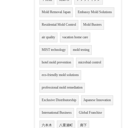
Mold Removal Japan
Embassy Mold Solutions
Residential Mold Control
Mold Busters
air quality
vacation home care
MIST technology
mold testing
hotel mold prevention
microbial control
eco-friendly mold solutions
professional mold remediation
Exclusive Distributorship
Japanese Innovation
International Business
Global Franchise
六本木
八重瀬町
廊下