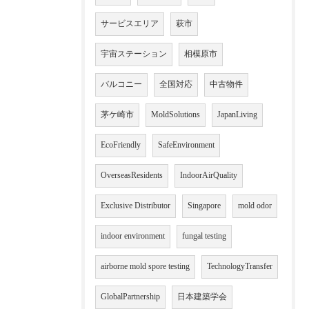
サービスエリア
萩市
宇宙ステーション
相模原市
バルコニー
全国対応
中古物件
茅ケ崎市
MoldSolutions
JapanLiving
EcoFriendly
SafeEnvironment
OverseasResidents
IndoorAirQuality
Exclusive Distributor
Singapore
mold odor
indoor environment
fungal testing
airborne mold spore testing
TechnologyTransfer
GlobalPartnership
日本建築学会