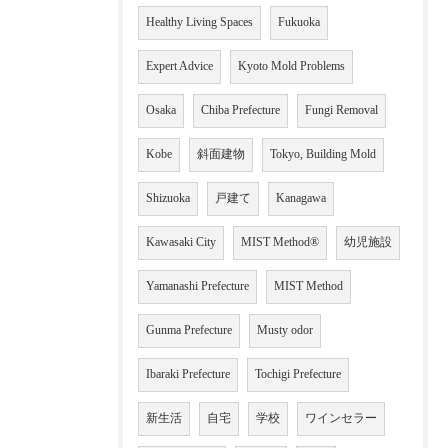
Healthy Living Spaces
Fukuoka
Expert Advice
Kyoto Mold Problems
Osaka
Chiba Prefecture
Fungi Removal
Kobe
斜面建物
Tokyo, Building Mold
Shizuoka
戸建て
Kanagawa
Kawasaki City
MIST Method®
幼児施設
Yamanashi Prefecture
MIST Method
Gunma Prefecture
Musty odor
Ibaraki Prefecture
Tochigi Prefecture
新生活
自宅
学校
ワインセラー