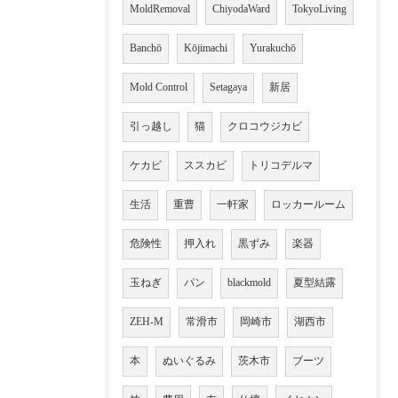
MoldRemoval
ChiyodaWard
TokyoLiving
Banchō
Kōjimachi
Yurakuchō
Mold Control
Setagaya
新居
引っ越し
猫
クロコウジカビ
ケカビ
ススカビ
トリコデルマ
生活
重曹
一軒家
ロッカールーム
危険性
押入れ
黒ずみ
楽器
玉ねぎ
パン
blackmold
夏型結露
ZEH-M
常滑市
岡崎市
湖西市
本
ぬいぐるみ
茨木市
ブーツ