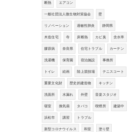
断熱
エアコン
一般社団法人微生物対策協会
壁
リノベーション
過敏性肺炎
静岡県
木造住宅
寺
床断熱
カビ臭
含水率
膠原病
奈良県
住宅トラブル
カーテン
洗濯機
保育園
宿泊施設
事務所
トイレ
絵画
陸上競技場
テニスコート
重要文化財
歴史的建造物
キッチン
洗面所
水漏れ
外壁
音楽スタジオ
寝室
換気扇
タバコ
喫煙所
建築中
浜松市
講習
トラブル
新型コロナウイルス
和室
塗り壁