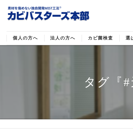
個人の方へ
法人の方へ
カビ菌検査
選
戸建てのカビ取り
販売住宅のカビ取り
カビ菌種類
MI
マンションのカビ取り
倉庫･工場のカビ取り
ご
タグ『
店舗のカビ取り
介護施設のカビ取り
レジャー施設のカビ取り
大浴場･ホテルのカビ取り