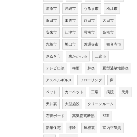
浦添市
沖縄市
うるま市
松江市
浜田市
出雲市
益田市
大田市
安来市
江津市
雲南市
高松市
丸亀市
坂出市
善通寺市
観音寺市
さぬき市
東かがわ市
三豊市
テレビ出演
梅雨
肺炎
夏型過敏性肺炎
アスペルギルス
フローリング
床
ペット
カーペット
工場
病院
天井
天井裏
大型施設
クリーンルーム
石膏ボード
高気密高断熱
ZEH
新築住宅
漆喰
屋根裏
室内空気質