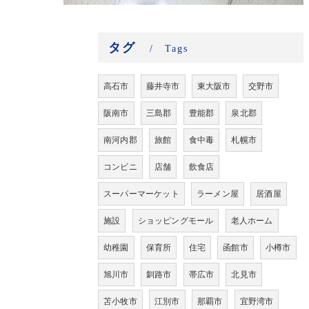
タグ
Tags
高石市
藤井寺市
東大阪市
交野市
阪南市
三島郡
豊能郡
泉北郡
南河内郡
旅館
食中毒
札幌市
コンビニ
店舗
飲食店
スーパーマーケット
ラーメン屋
居酒屋
施設
ショッピングモール
老人ホーム
幼稚園
保育所
住宅
函館市
小樽市
旭川市
釧路市
帯広市
北見市
苫小牧市
江別市
那覇市
宜野湾市