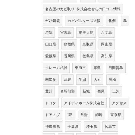
名古屋のカビ取り･株式会社せらの口コミ情報
ﾀｲｺｳ建装
カビバスターズ大阪
北側
島
湿気
宮古島
奄美大島
八丈島
山口県
島根県
鳥取県
岡山県
愛媛県
香川県
徳島県
高知県
クレーム相談
東海市
篠島
日間賀島
南知多
武豊
半田
大府
豊橋
豊川
音羽蒲郡
新城
西尾
三河
トヨタ
アイディホーム株式会社
アクセス
ドアノブ
UR
常滑
師崎
東京都
神奈川県
千葉県
埼玉県
広島市