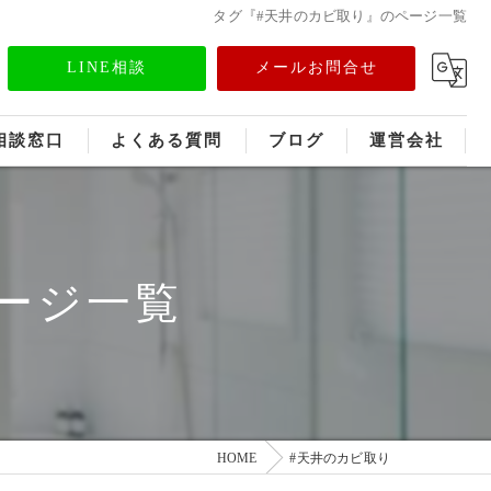
タグ『#天井のカビ取り』のページ一覧
LINE相談
メールお問合せ
相談窓口
よくある質問
ブログ
運営会社
フランチャイズ募集
メディア情報
ージ一覧
HOME
#天井のカビ取り