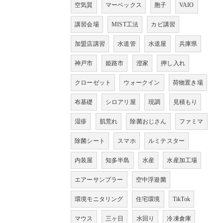
空気質
マーベックス
胞子
VAIO
講習会場
MIST工法
カビ講習
加盟店講習
水道管
水道屋
兵庫県
神戸市
姫路市
澄家
押し入れ
クローゼット
ウォークイン
荷物置き場
布基礎
シロアリ屋
現調
見積もり
湿疹
肌荒れ
除菌おじさん
ファミマ
除菌シート
スマホ
ルミテスター
内装屋
知多半島
水産
水産加工場
エアーサンプラー
空中浮遊菌
環境モニタリング
住宅環境
TikTok
マウス
三ヶ日
水回り
冷凍倉庫