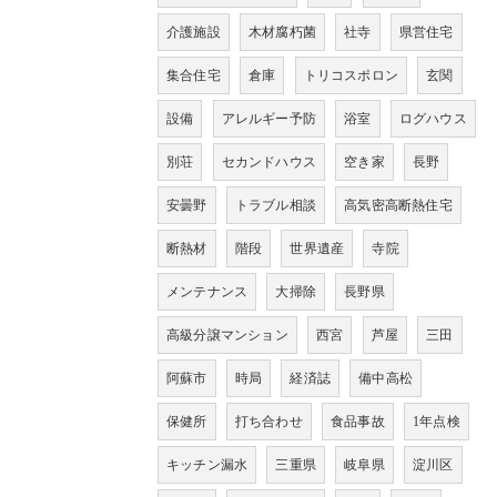
介護施設
木材腐朽菌
社寺
県営住宅
集合住宅
倉庫
トリコスポロン
玄関
設備
アレルギー予防
浴室
ログハウス
別荘
セカンドハウス
空き家
長野
安曇野
トラブル相談
高気密高断熱住宅
断熱材
階段
世界遺産
寺院
メンテナンス
大掃除
長野県
高級分譲マンション
西宮
芦屋
三田
阿蘇市
時局
経済誌
備中高松
保健所
打ち合わせ
食品事故
1年点検
キッチン漏水
三重県
岐阜県
淀川区