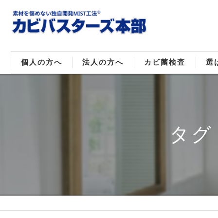
個人の方へ
法人の方へ
カビ菌検査
選
戸建てのカビ取り
販売住宅のカビ取り
カビ菌種類
MI
マンションのカビ取り
倉庫･工場のカビ取り
ご
タグ
店舗のカビ取り
介護施設のカビ取り
レジャー施設のカビ取り
大浴場･ホテルのカビ取り