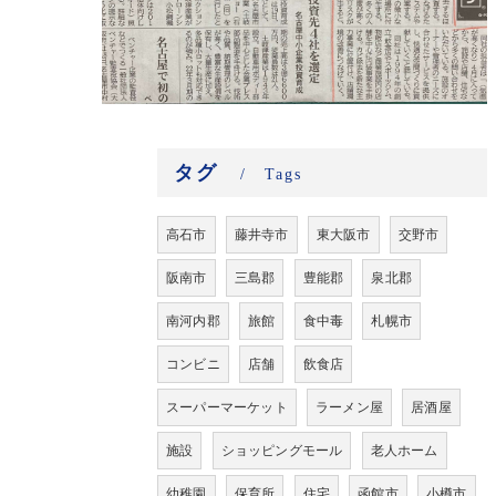
タグ
Tags
高石市
藤井寺市
東大阪市
交野市
阪南市
三島郡
豊能郡
泉北郡
南河内郡
旅館
食中毒
札幌市
コンビニ
店舗
飲食店
スーパーマーケット
ラーメン屋
居酒屋
施設
ショッピングモール
老人ホーム
幼稚園
保育所
住宅
函館市
小樽市