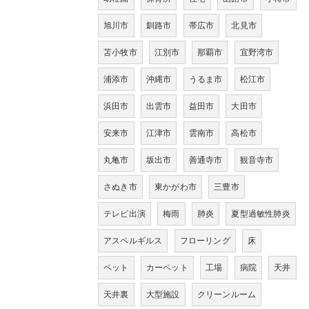
旭川市
釧路市
帯広市
北見市
苫小牧市
江別市
那覇市
宜野湾市
浦添市
沖縄市
うるま市
松江市
浜田市
出雲市
益田市
大田市
安来市
江津市
雲南市
高松市
丸亀市
坂出市
善通寺市
観音寺市
さぬき市
東かがわ市
三豊市
テレビ出演
梅雨
肺炎
夏型過敏性肺炎
アスペルギルス
フローリング
床
ペット
カーペット
工場
病院
天井
天井裏
大型施設
クリーンルーム