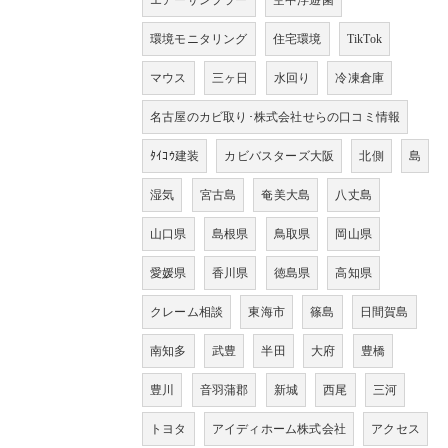
エアーサンプラー
空中浮遊菌
環境モニタリング
住宅環境
TikTok
マウス
三ヶ日
水回り
冷凍倉庫
名古屋のカビ取り･株式会社せらの口コミ情報
ﾀｲｺｳ建装
カビバスターズ大阪
北側
島
湿気
宮古島
奄美大島
八丈島
山口県
島根県
鳥取県
岡山県
愛媛県
香川県
徳島県
高知県
クレーム相談
東海市
篠島
日間賀島
南知多
武豊
半田
大府
豊橋
豊川
音羽蒲郡
新城
西尾
三河
トヨタ
アイディホーム株式会社
アクセス