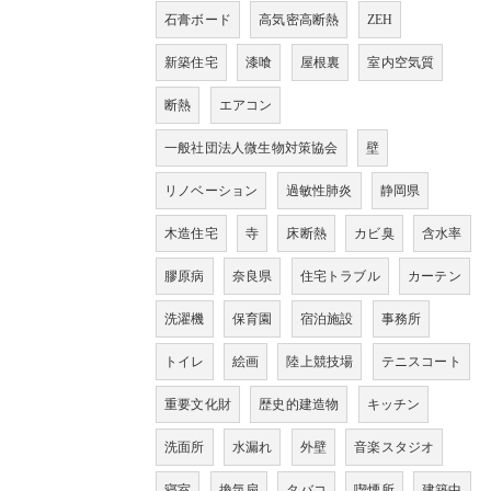
石膏ボード
高気密高断熱
ZEH
新築住宅
漆喰
屋根裏
室内空気質
断熱
エアコン
一般社団法人微生物対策協会
壁
リノベーション
過敏性肺炎
静岡県
木造住宅
寺
床断熱
カビ臭
含水率
膠原病
奈良県
住宅トラブル
カーテン
洗濯機
保育園
宿泊施設
事務所
トイレ
絵画
陸上競技場
テニスコート
重要文化財
歴史的建造物
キッチン
洗面所
水漏れ
外壁
音楽スタジオ
寝室
換気扇
タバコ
喫煙所
建築中