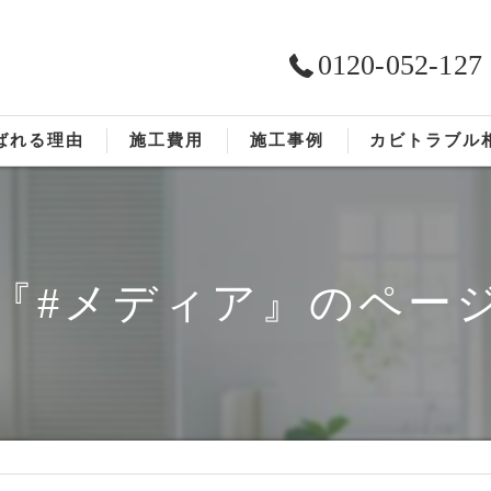
0120-052-127
ばれる理由
施工費用
施工事例
カビトラブル
ST工法®
お客様の声
依頼の流れ
『#メディア』のペー