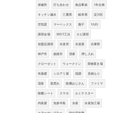
保健所
打ち合わせ
食品事故
1年点検
キッチン漏水
三重県
岐阜県
淀川区
空気質
マーベックス
胞子
VAIO
講習会場
MIST工法
カビ講習
加盟店講習
水道管
水道屋
兵庫県
神戸市
姫路市
澄家
押し入れ
クローゼット
ウォークイン
荷物置き場
布基礎
シロアリ屋
現調
見積もり
湿疹
肌荒れ
除菌おじさん
ファミマ
除菌シート
スマホ
ルミテスター
内装屋
知多半島
水産
水産加工場