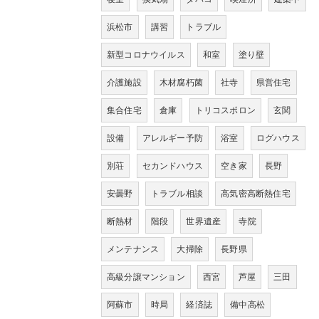
浜松市
講習
トラブル
新型コロナウイルス
和室
塗り壁
介護施設
木材腐朽菌
社寺
県営住宅
集合住宅
倉庫
トリコスポロン
玄関
設備
アレルギー予防
浴室
ログハウス
別荘
セカンドハウス
空き家
長野
安曇野
トラブル相談
高気密高断熱住宅
断熱材
階段
世界遺産
寺院
メンテナンス
大掃除
長野県
高級分譲マンション
西宮
芦屋
三田
阿蘇市
時局
経済誌
備中高松