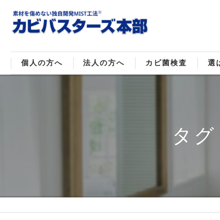
個人の方へ
法人の方へ
カビ菌検査
選
戸建てのカビ取り
販売住宅のカビ取り
カビ菌種類
MI
マンションのカビ取り
倉庫･工場のカビ取り
ご
タグ
店舗のカビ取り
介護施設のカビ取り
レジャー施設のカビ取り
大浴場･ホテルのカビ取り