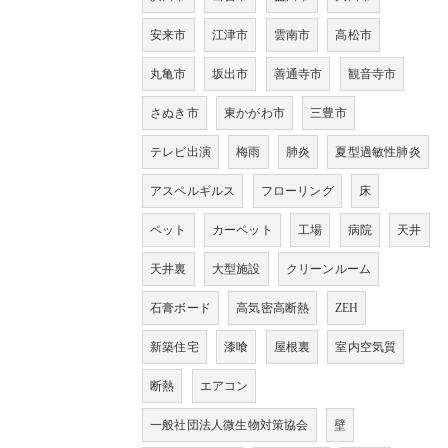
安来市
江津市
雲南市
高松市
丸亀市
坂出市
善通寺市
観音寺市
さぬき市
東かがわ市
三豊市
テレビ出演
梅雨
肺炎
夏型過敏性肺炎
アスペルギルス
フローリング
床
ペット
カーペット
工場
病院
天井
天井裏
大型施設
クリーンルーム
石膏ボード
高気密高断熱
ZEH
新築住宅
漆喰
屋根裏
室内空気質
断熱
エアコン
一般社団法人微生物対策協会
壁