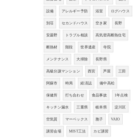
設備
アレルギー予防
浴室
ログハウス
別荘
セカンドハウス
空き家
長野
安曇野
トラブル相談
高気密高断熱住宅
断熱材
階段
世界遺産
寺院
メンテナンス
大掃除
長野県
高級分譲マンション
西宮
芦屋
三田
阿蘇市
時局
経済誌
備中高松
保健所
打ち合わせ
食品事故
1年点検
キッチン漏水
三重県
岐阜県
淀川区
空気質
マーベックス
胞子
VAIO
講習会場
MIST工法
カビ講習