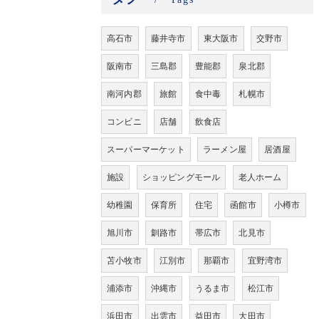
高石市
藤井寺市
東大阪市
交野市
阪南市
三島郡
豊能郡
泉北郡
南河内郡
旅館
食中毒
札幌市
コンビニ
店舗
飲食店
スーパーマーケット
ラーメン屋
居酒屋
施設
ショッピングモール
老人ホーム
幼稚園
保育所
住宅
函館市
小樽市
旭川市
釧路市
帯広市
北見市
苫小牧市
江別市
那覇市
宜野湾市
浦添市
沖縄市
うるま市
松江市
浜田市
出雲市
益田市
大田市