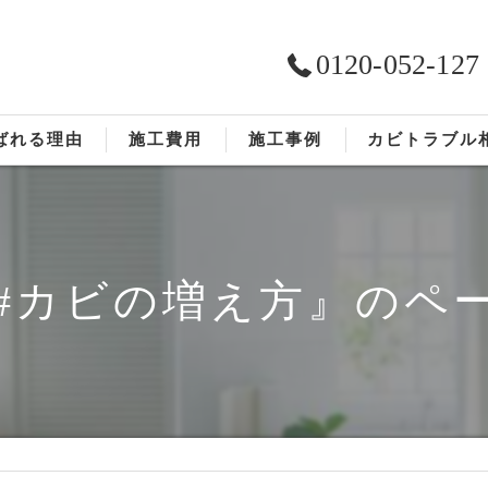
0120-052-127
ばれる理由
施工費用
施工事例
カビトラブル
ST工法®
お客様の声
依頼の流れ
#カビの増え方』のペ