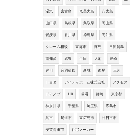
湿気
宮古島
奄美大島
八丈島
山口県
島根県
鳥取県
岡山県
愛媛県
香川県
徳島県
高知県
クレーム相談
東海市
篠島
日間賀島
南知多
武豊
半田
大府
豊橋
豊川
音羽蒲郡
新城
西尾
三河
トヨタ
アイディホーム株式会社
アクセス
ドアノブ
UR
常滑
師崎
東京都
神奈川県
千葉県
埼玉県
広島市
呉市
尾道市
東広島市
廿日市市
安芸高田市
住宅メーカー