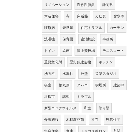
リノベーション
過敏性肺炎
静岡県
木造住宅
寺
床断熱
カビ臭
含水率
膠原病
奈良県
住宅トラブル
カーテン
洗濯機
保育園
宿泊施設
事務所
トイレ
絵画
陸上競技場
テニスコート
重要文化財
歴史的建造物
キッチン
洗面所
水漏れ
外壁
音楽スタジオ
寝室
換気扇
タバコ
喫煙所
建築中
浜松市
講習
トラブル
新型コロナウイルス
和室
塗り壁
介護施設
木材腐朽菌
社寺
県営住宅
集合住宅
倉庫
トリコスポロン
玄関