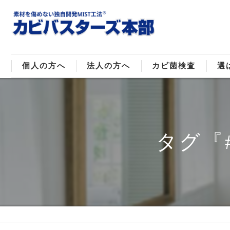
個人の方へ
法人の方へ
カビ菌検査
選
戸建てのカビ取り
販売住宅のカビ取り
カビ菌種類
MI
マンションのカビ取り
倉庫･工場のカビ取り
ご
タグ『
店舗のカビ取り
介護施設のカビ取り
レジャー施設のカビ取り
大浴場･ホテルのカビ取り