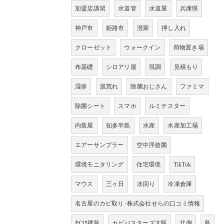
加盟店講習
水道管
水道屋
兵庫県
神戸市
姫路市
澄家
押し入れ
クローゼット
ウォークイン
荷物置き場
布基礎
シロアリ屋
現調
見積もり
湿疹
肌荒れ
除菌おじさん
ファミマ
除菌シート
スマホ
ルミテスター
内装屋
知多半島
水産
水産加工場
エアーサンプラー
空中浮遊菌
環境モニタリング
住宅環境
TikTok
マウス
三ヶ日
水回り
冷凍倉庫
名古屋のカビ取り･株式会社せらの口コミ情報
ﾀｲｺｳ建装
カビバスターズ大阪
北側
島